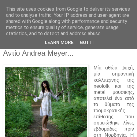
This site uses cookies from Google to deliver its services
and to analyze traffic. Your IP address and user-agent are
shared with Google along with performance and security
metrics to ensure quality of service, generate usage
statistics, and to detect and address abuse.
▼
LEARN MORE
GOT IT
Κυριακή 24 Οκτωβρίου 2021
Αντίο Andrea Meyer...
Μία αθώα ψυχή,
μία σημαντική
καλλιτέχνης της
neofolk και της
metal μουσικής,
αποτελεί ένα από
τα θύματα της
τρομοκρατικής
επίθεσης που
σημειώθηκε λίγες
εβδομάδες πριν
στη Νορβηγία. Η