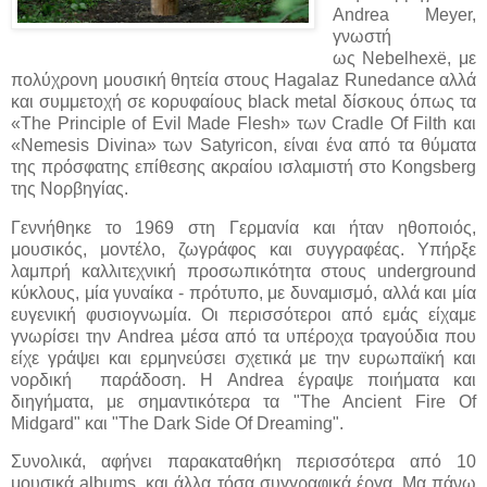
Andrea Meyer,
γνωστή
ως
Nebelhexë, με
πολύχρονη μουσική θητεία
στους Hagalaz Runedance αλλά
και συμμετοχή σε κορυφαίους black metal δίσκους όπως τα
«The Principle of Evil Made Flesh» των Cradle Of Filth και
«Nemesis Divina» των Satyricon, είναι ένα από τα θύματα
της πρόσφατης επίθεσης ακραίου ισλαμιστή στο Kongsberg
της Νορβηγίας.
Γεννήθηκε το 1969 στη Γερμανία και ήταν ηθοποιός,
μουσικός, μοντέλο, ζωγράφος και συγγραφέας. Υπήρξε
λαμπρή καλλιτεχνική προσωπικότητα στους underground
κύκλους, μία γυναίκα - πρότυπο, με δυναμισμό, αλλά και μία
ευγενική φυσιογνωμία. Οι περισσότεροι από εμάς είχαμε
γνωρίσει την Andrea μέσα από τα υπέροχα τραγούδια που
είχε γράψει και ερμηνεύσει σχετικά με την ευρωπαϊκή και
νορδική παράδοση. Η Andrea έγραψε ποιήματα και
διηγήματα, με σημαντικότερα τα "The Ancient Fire Of
Midgard" και "The Dark Side Of Dreaming".
Συνολικά, αφήνει παρακαταθήκη περισσότερα από 10
μουσικά albums, και άλλα τόσα συγγραφικά έργα. Μα πάνω