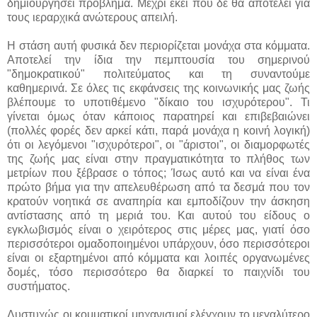
δημιουργήσει πρόβλημα. Μέχρι εκεί που δε θα αποτελεί για
τους ιεραρχικά ανώτερους απειλή.
Η στάση αυτή φυσικά δεν περιορίζεται μονάχα στα κόμματα.
Αποτελεί την ίδια την πεμπτουσία του σημερινού
"δημοκρατικού" πολιτεύματος και τη συναντούμε
καθημερινά. Σε όλες τις εκφάνσεις της κοινωνικής μας ζωής
βλέπουμε το υποτιθέμενο "δίκαιο του ισχυρότερου". Τι
γίνεται όμως όταν κάποιος παρατηρεί και επιβεβαιώνει
(πολλές φορές δεν αρκεί κάτι, παρά μονάχα η κοινή λογική)
ότι οι λεγόμενοι "ισχυρότεροι", οι "άριστοι", οι διαμορφωτές
της ζωής μας είναι στην πραγματικότητα το πλήθος των
μετρίων που ξέβρασε ο τόπος; Ίσως αυτό και να είναι ένα
πρώτο βήμα για την απελευθέρωση από τα δεσμά που τον
κρατούν νοητικά σε αναπηρία και εμποδίζουν την άσκηση
αντίστασης από τη μεριά του. Και αυτού του είδους ο
εγκλωβισμός είναι ο χειρότερος στις μέρες μας, γιατί όσο
περισσότεροι ομαδοποιημένοι υπάρχουν, όσο περισσότεροι
είναι οι εξαρτημένοι από κόμματα και λοιπές οργανωμένες
δομές, τόσο περισσότερο θα διαρκεί το παιχνίδι του
συστήματος.
Δυστυχώς οι κομματικοί μηχανισμοί ελέγχουν το μεγαλύτερο