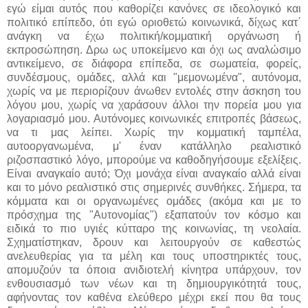
εγώ είμαι αυτός που καθορίζει κανόνες σε ιδεολογικό και
πολιτικό επίπεδο, ότι εγώ οριοθετώ κοινωνικά, δίχως κατ΄
ανάγκη να έχω πολιτική/κομματική οργάνωση ή
εκπροσώπηση. Δρω ως υποκείμενο και όχι ως αναλώσιμο
αντικείμενο, σε διάφορα επίπεδα, σε σωματεία, φορείς,
συνδέσμους, ομάδες, αλλά και "μεμονωμένα", αυτόνομα,
χωρίς να με περιορίζουν άνωθεν εντολές στην άσκηση του
λόγου μου, χωρίς να χαράσουν άλλοι την πορεία μου για
λογαριασμό μου. Αυτόνομες κοινωνικές επιτροπές βάσεως,
να τι μας λείπει. Χωρίς την κομματική ταμπέλα,
αυτοοργανωμένα, μ' έναν κατάλληλο ρεαλιστικό
ριζοσπαστικό λόγο, μπορούμε να καθοδηγήσουμε εξελίξεις.
Είναι αναγκαίο αυτό; Όχι μονάχα είναι αναγκαίο αλλά είναι
και το μόνο ρεαλιστικό στις σημερινές συνθήκες. Σήμερα, τα
κόμματα και οι οργανωμένες ομάδες (ακόμα και με το
πρόσχημα της "Αυτονομίας") εξαπατούν τον κόσμο και
ειδικά το πιο υγιές κύτταρο της κοινωνίας, τη νεολαία.
Σχηματίστηκαν, δρουν και λειτουργούν σε καθεστώς
ανελευθερίας για τα μέλη και τους υποστηρικτές τους,
απομυζούν τα όποια ανιδιοτελή κίνητρα υπάρχουν, τον
ενθουσιασμό των νέων και τη δημιουργικότητά τους,
αφήνοντας τον καθένα ελεύθερο μέχρι εκεί που θα τους