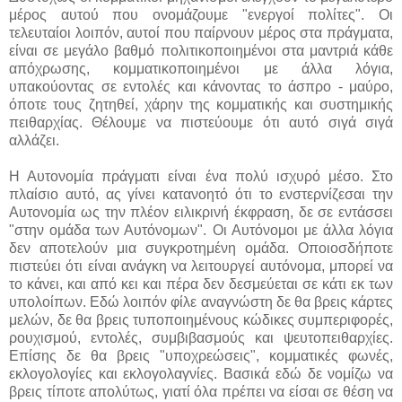
μέρος αυτού που ονομάζουμε "ενεργοί πολίτες". Οι
τελευταίοι λοιπόν, αυτοί που παίρνουν μέρος στα πράγματα,
είναι σε μεγάλο βαθμό πολιτικοποιημένοι στα μαντριά κάθε
απόχρωσης, κομματικοποιημένοι με άλλα λόγια,
υπακούοντας σε εντολές και κάνοντας το άσπρο - μαύρο,
όποτε τους ζητηθεί, χάρην της κομματικής και συστημικής
πειθαρχίας. Θέλουμε να πιστεύουμε ότι αυτό σιγά σιγά
αλλάζει.
Η Αυτονομία πράγματι είναι ένα πολύ ισχυρό μέσο. Στο
πλαίσιο αυτό, ας γίνει κατανοητό ότι το ενστερνίζεσαι την
Αυτονομία ως την πλέον ειλικρινή έκφραση, δε σε εντάσσει
"στην ομάδα των Αυτόνομων". Οι Αυτόνομοι με άλλα λόγια
δεν αποτελούν μια συγκροτημένη ομάδα. Οποιοσδήποτε
πιστεύει ότι είναι ανάγκη να λειτουργεί αυτόνομα, μπορεί να
το κάνει, και από κει και πέρα δεν δεσμεύεται σε κάτι εκ των
υπολοίπων. Εδώ λοιπόν φίλε αναγνώστη δε θα βρεις κάρτες
μελών, δε θα βρεις τυποποιημένους κώδικες συμπεριφορές,
ρουχισμού, εντολές, συμβιβασμούς και ψευτοπειθαρχίες.
Επίσης δε θα βρεις "υποχρεώσεις", κομματικές φωνές,
εκλογολογίες και εκλογολαγνίες. Βασικά εδώ δε νομίζω να
βρεις τίποτε απολύτως, γιατί όλα πρέπει να είσαι σε θέση να