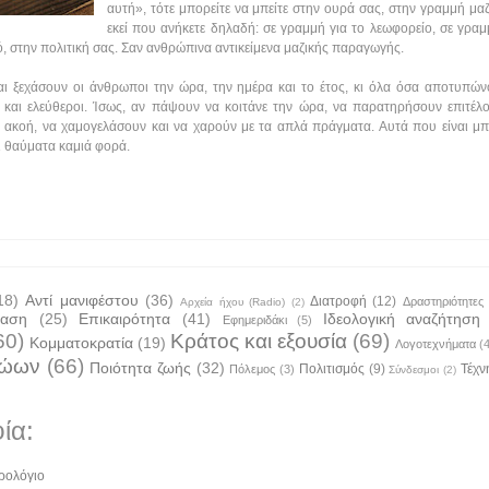
αυτή», τότε μπορείτε να μπείτε στην ουρά σας, στην γραμμή μ
εκεί που ανήκετε δηλαδή: σε γραμμή για το λεωφορείο, σε γραμ
ό, στην πολιτική σας. Σαν ανθρώπινα αντικείμενα μαζικής παραγωγής.
 ξεχάσουν οι άνθρωποι την ώρα, την ημέρα και το έτος, κι όλα όσα αποτυπώνο
νοι και ελεύθεροι. Ίσως, αν πάψουν να κοιτάνε την ώρα, να παρατηρήσουν επιτ
 ακοή, να χαμογελάσουν και να χαρούν με τα απλά πράγματα. Αυτά που είναι μ
αι θαύματα καμιά φορά.
18)
Αντί μανιφέστου
(36)
Διατροφή
(12)
Δραστηριότητες
Αρχεία ήχου (Radio)
(2)
ταση
(25)
Επικαιρότητα
(41)
Ιδεολογική αναζήτηση
Εφημεριδάκι
(5)
60)
Κράτος και εξουσία
(69)
Κομματοκρατία
(19)
Λογοτεχνήματα
(
ζώων
(66)
Ποιότητα ζωής
(32)
Πολιτισμός
(9)
Τέχν
Πόλεμος
(3)
Σύνδεσμοι
(2)
ία:
ρολόγιο