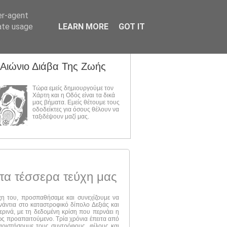
er-agent
rate usage
LEARN MORE
GOT IT
 Αιώνιο Διάβα Της Ζωής
Τώρα εμείς δημιουργούμε τον
Χάρτη και η Οδός είναι τα δικά
μας βήματα. Εμείς θέτουμε τους
οδοδείκτες για όσους θέλουν να
ταξιδέψουν μαζί μας.
τα τέσσερα τεύχη μας
ύχη του, προσπαθήσαμε και συνεχίζουμε να
νάντια στο καταστροφικό δίπολο Δεξιάς και
ερινά, με τη δεδομένη κρίση που περνάει η
 ως προαπαιτούμενο. Τρία χρόνια έπειτα από
αριστήσουμε τους συντρόφους, φίλους και