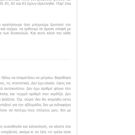
, #1, #2 και #3 έχουν εξαντληθεί. Παρ' όλα
να κρατήσουμε όσο μπορούμε ζωντανό τον
 και σχήμα, να έρθουμε σε άμεση επαφή με
ι των δυσκολιών. Και αυτό κάνει την κάθε
ν. Θέλω να σταματήσω να μετράω. Βαρέθηκα
ς, τις στατιστικές. Δεν έχω ηλικία, ύψος και
ικά αυτοκινήτου. Δεν έχω αριθμό φίλων στο
λισης και τυχερό αριθμό που κερδίζει. Δεν
 βιάζεται. Όχι, αύριο δεν θα κοιμηθώ οκτώ
τεβού για την εβδομάδα, δεν με ενδιαφέρει
ρόνου να πετύχω τους στόχους μου, δεν με
η ευαισθησία και κατανόηση, να κάνετε ένα
υπερβολή, ακόμα κι αν λέτε «τι τρέλα είναι