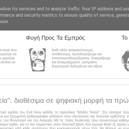
liver its services and to analyze traffic. Your IP address and us
rmance and security metrics to ensure quality of service, gene
buse.
Φυγή Προς Τα Εμπρός
Το
λα είναι που
Καθ' οδόν ανακαλύπτουμε,
πορούμε να
συνθέτουμε, προσδιορίζουμε και
α χαρούμε
επαναπροσδιοριζόμαστε, δοκιμάζουμε
εμπόδια να
και δοκιμαζόμαστε. γινόμαστε
δημιουργοί δεδομένων και αξιών.
εία": διαθέσιμα σε ψηφιακή μορφή τα πρώ
στική ομάδα του Exit Area εκδίδει το περιοδικό "Μηδέν Τελεία". Στα τέσσερα τε
ε μια ξεχωριστή αρθρογραφία απέναντι στην ιδεολογική και πολιτική ορθότητα, ε
ες τον Φυλετισμό και την Αναρχία. Με τις τόσες δυσκολίες που συναντούμε καθημ
ακόμα όρθιο, και το πιο σημαντικό, στην ποιοτική βάση που έχουμε θέσει εξ' αρχής
αφορετικό από κάθε αντίστοιχο που κυκλοφορούσε μέχρι τότε, θα θέλαμε να ευχ