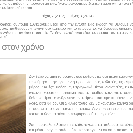
και στήριξαν την προσπάθειά μας. Ανακοινώνουμε με ιδιαίτερη χαρά ότι τα τεύχη #0
τε σε ψηφιακή μορφή.
Τεύχος 2 (2013)
|
Τεύχος 3 (2014)
οφορήσει σύντομα! Συνεχίζουμε μέσα από την έντυπή μας έκδοση να θέλουμε 
αστού. Επιθυμούμε απέναντι στο εφήμερο και το απρόσωπο, να δώσουμε διάρκεια
αγγίξουμε την ψυχή τους. Το "Μηδέν Τελεία" είναι εδώ, σε πείσμα των καιρών κα
τική.
 στον χρόνο
Δεν θέλω να είμαι το ρομπότ που ρυθμίστηκε στα μέτρα κάποιω
τα νούμερα – την ώρα, την ημερομηνία, τους κωδικούς, τις κλίμακε
βάρος. Δεν έχω εισόδημα, τετραγωνικά μέτρα ιδιοκτησίας, κυβ
ίντερνετ, νούμερο πιστωτικής κάρτας, αριθμό κοινωνικής ασφά
θέλω να είμαι το ανθρώπινο αντικείμενο που πρέπει πάντοτε να
ώρες, ούτε θα δουλέψω άλλες τόσες, δεν θα κανονίσω κανένα ραν
τι ώρα έχει το αγαπημένο μου σίριαλ. Δεν πρέπει μέχρι του χ
νοιάζει τι ώρα θα φύγει το λεωφορείο, ούτε τι ώρα είναι.
Σας παρακαλώ αξιότιμοι, με κάθε ευγένεια και σεβασμό, με πλήρ
και μόνο πράγμα: σπάστε όλα τα ρολόγια. Κι αν αυτό ακούγεται 