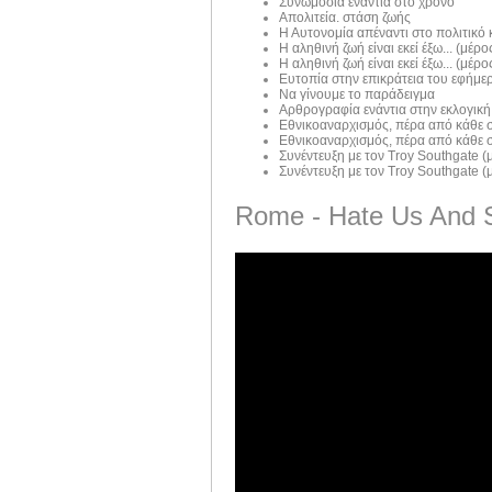
Συνωμοσία ενάντια στο χρόνο
Απολιτεία. στάση ζωής
Η Αυτονομία απέναντι στο πολιτικό
Η αληθινή ζωή είναι εκεί έξω... (μέρος
Η αληθινή ζωή είναι εκεί έξω... (μέρος
Ευτοπία στην επικράτεια του εφήμε
Να γίνουμε το παράδειγμα
Αρθρογραφία ενάντια στην εκλογική
Εθνικοαναρχισμός, πέρα από κάθε σ
Εθνικοαναρχισμός, πέρα από κάθε σ
Συνέντευξη με τον Troy Southgate (μ
Συνέντευξη με τον Troy Southgate (μ
Rome - Hate Us And 