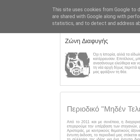
This site uses cookies from Google to de
are shared with Google along with perfo
statistics, and to detect and address a
Ζώνη Διαφυγής
Όχι η Ιστορία, αλλά τα είδω
κατέρρευσαν. Επιτέλους, μ
ανασάνουμε ελεύθερα και ν
τη νέα αρχή δίχως περιττά 
μας φράζουν τη θέα.
Περιοδικό "Μηδέν Τελ
Από το 2011 και με συνέπεια, η διαχειρι
επιχειρούμε την υπέρβαση των στεγανών, μ
Αριστεράς, με κεντρικούς θεματικούς άξον
έντυπη έκδοση, το περιοδικό μας στέκεται 
τη σύλληψη της ιδέας για ένα έντυπο δι