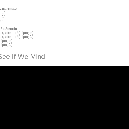
 κατεστημένο
 α')
 β')
ρου
 διαδικασία
τερεότυπο! (μέρος α')
τερεότυπο! (μέρος β')
έρος α')
έρος β')
See If We Mind