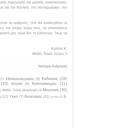
αζικής παραγωγής και μαζικής ανακύκλωσης,
μή για την δουλειά, στο σουπερμάρκετ, στο
νται σε αριθμούς, τότε θα αναδειχθούν οι
έλους τον κόσμο γύρω τους, να αποκτήσουν
προστά μας αλλά δεν τα βλέπουμε. Ίσως να
Κώστας Κ.
Μηδέν Τελεία, τεύχος 3
Νεότερη Ανάρτηση
Εκδόσεις
(28)
Εθνικοαναρχισμός
(9)
(5)
(33)
Καπιταλισμός
(31)
Ιστορία
(6)
Μουσική
(30)
4)
Μηδέν Τελεία (download)
(4)
η
(12)
Υλικό
(7)
Φυλετισμός
(11)
E-
Antifa
(2)