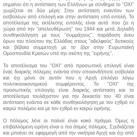
σημαίνει ότι η αντίσταση των Ελλήνων με σύνθημα το "ΟΧΙ"
χωρίζεται σε δύο μέρη: Στην αντίσταση εναντίον των
εισβολέων από επιλογή και στην αντίσταση υπό εντολή. Το
αποτέλεσμα της εκτέλεσης εντολής είναι αυτό που ζει η
χώρα από την "απελευθέρωση" του 1944 και μετά. Δηλαδή
συνθηκολόγηση με τους "συμμάχους", παράδοση άνευ
όρων του πλούτου της Ελλάδας στους "αδελφούς" δυτικούς
και βέβαια συμμετοχή με το ζόρι στην Ευρωπαϊκή
Ομοσπονδία Κρατών υπό την σκέπη της "ειρήνης".
Το αποτέλεσμα του "ΟΧΙ" από προσωπική επιλογή είναι
ένας διαρκής πόλεμος ενάντια στον οποιονδήποτε εισβολέα
και όχι μόνο σε αυτόν που η Αρχή επιλέγει λόγω
πολιτικοοικονομικού συμφέροντος. Το "ΟΧΙ" της
προσωπικής επιλογής είναι διαρκής αντίσταση και το
αποτέλεσμα τουλάχιστον για την δεκαετία του '40 είναι
αντίσταση ενάντια σε κάθε συνθηκολόγηση με τον εχθρό εν
καιρώ πολέμου και με τον εχθρό εν καιρώ ειρήνης.
Ο πόλεμος λένε οι παλιοί είναι κακό πράγμα. Όμως η
επιβαλλόμενη ειρήνη είναι ο πιο άτιμος πόλεμος. Σχεδιάζεται
και μπαίνει σε εφαρμογή από την νικήτρια Αρχή και όχι από