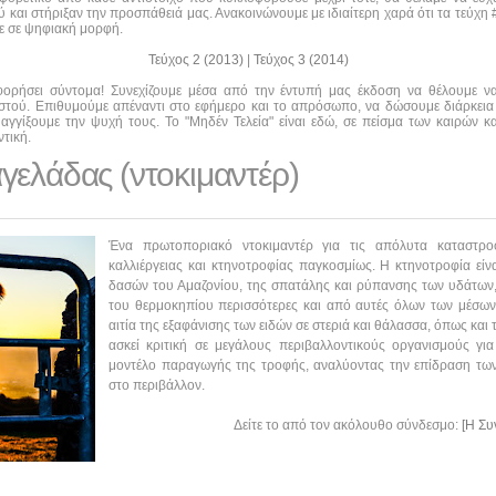
και στήριξαν την προσπάθειά μας. Ανακοινώνουμε με ιδιαίτερη χαρά ότι τα τεύχη #0
τε σε ψηφιακή μορφή.
Τεύχος 2 (2013)
|
Τεύχος 3 (2014)
οφορήσει σύντομα! Συνεχίζουμε μέσα από την έντυπή μας έκδοση να θέλουμε 
αστού. Επιθυμούμε απέναντι στο εφήμερο και το απρόσωπο, να δώσουμε διάρκεια
αγγίξουμε την ψυχή τους. Το "Μηδέν Τελεία" είναι εδώ, σε πείσμα των καιρών κα
τική.
γελάδας (ντοκιμαντέρ)
Ένα πρωτοποριακό ντοκιμαντέρ για τις απόλυτα καταστροφ
καλλιέργειας και κτηνοτροφίας παγκοσμίως. Η κτηνοτροφία είν
δασών του Αμαζονίου, της σπατάλης και ρύπανσης των υδάτων,
του θερμοκηπίου περισσότερες και από αυτές όλων των μέσων 
αιτία της εξαφάνισης των ειδών σε στεριά και θάλασσα, όπως και
ασκεί κριτική σε μεγάλους περιβαλλοντικούς οργανισμούς γι
μοντέλο παραγωγής της τροφής, αναλύοντας την επίδραση τω
στο περιβάλλον.
Δείτε το από τον ακόλουθο σύνδεσμο:
[Η Συ