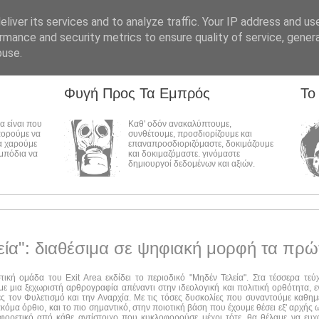
liver its services and to analyze traffic. Your IP address and us
rmance and security metrics to ensure quality of service, gene
buse.
Φυγή Προς Τα Εμπρός
Το
λα είναι που
Καθ' οδόν ανακαλύπτουμε,
πορούμε να
συνθέτουμε, προσδιορίζουμε και
α χαρούμε
επαναπροσδιοριζόμαστε, δοκιμάζουμε
εμπόδια να
και δοκιμαζόμαστε. γινόμαστε
δημιουργοί δεδομένων και αξιών.
εία": διαθέσιμα σε ψηφιακή μορφή τα πρώ
στική ομάδα του Exit Area εκδίδει το περιοδικό "Μηδέν Τελεία". Στα τέσσερα τε
ε μια ξεχωριστή αρθρογραφία απέναντι στην ιδεολογική και πολιτική ορθότητα, ε
ες τον Φυλετισμό και την Αναρχία. Με τις τόσες δυσκολίες που συναντούμε καθημ
ακόμα όρθιο, και το πιο σημαντικό, στην ποιοτική βάση που έχουμε θέσει εξ' αρχής
αφορετικό από κάθε αντίστοιχο που κυκλοφορούσε μέχρι τότε, θα θέλαμε να ευχ