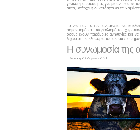
γενικότερα όσους μας γνώρισαν μέσω αυτού 
αυτά, υπάρχει η δυνατότητα να τα διαβάσε
Το νέο μας τεύχος, αναμένεται να κυκλ
ρομαντισμό και τον ρεαλισμό του χειροπι
όσους έχουν παρόμοιες ανησυχίες και να 
ξεχωριστή κυκλοφορία του ακόμα πιο σημαν
Η συνωμοσία της α
|
Κυριακή 28 Μαρτίου 2021