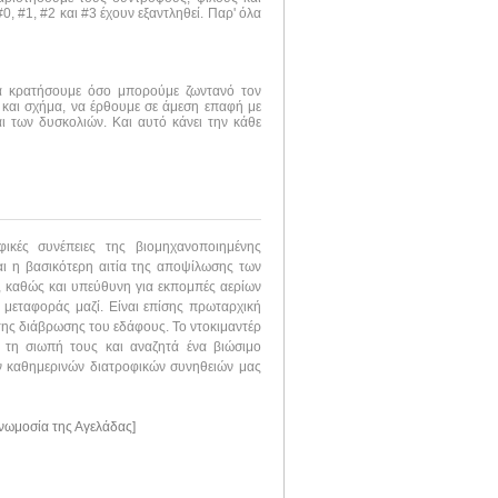
, #1, #2 και #3 έχουν εξαντληθεί. Παρ' όλα
να κρατήσουμε όσο μπορούμε ζωντανό τον
 και σχήμα, να έρθουμε σε άμεση επαφή με
ι των δυσκολιών. Και αυτό κάνει την κάθε
ικές συνέπειες της βιομηχανοποιημένης
αι η βασικότερη αιτία της αποψίλωσης των
 καθώς και υπεύθυνη για εκπομπές αερίων
μεταφοράς μαζί. Είναι επίσης πρωταρχική
 της διάβρωσης του εδάφους. Το ντοκιμαντέρ
α τη σιωπή τους και αναζητά ένα βιώσιμο
ν καθημερινών διατροφικών συνηθειών μας
νωμοσία της Αγελάδας]