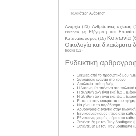
Παλαιότερη Ανάρτηση
Αναρχία
(23)
Ανθρώπινες σχέσεις
(
Εξέγερση και Επανάσ
Εκκλησία
(3)
Κοινωνία
(
Καταναλωτισμός
(15)
Οικολογία και δικαιώματα 
books
(12)
Ενδεικτική αρθρογραφ
Σκέψεις από το προσωπικό μου ημε
Συνωμοσία ενάντια στο χρόνο
Απολιτεία. στάση ζωής
Η Αυτονομία απέναντι στο πολιτικό
Η αληθινή ζωή είναι εκεί έξω... (μέρος
Η αληθινή ζωή είναι εκεί έξω... (μέρος
Ευτοπία στην επικράτεια του εφήμε
Να γίνουμε το παράδειγμα
Αρθρογραφία ενάντια στην εκλογική
Εθνικοαναρχισμός, πέρα από κάθε σ
Εθνικοαναρχισμός, πέρα από κάθε σ
Συνέντευξη με τον Troy Southgate (μ
Συνέντευξη με τον Troy Southgate (μ