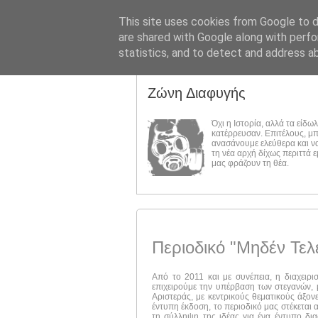
This site uses cookies from Google to de
are shared with Google along with perfo
statistics, and to detect and address a
Ζώνη Διαφυγής
Όχι η Ιστορία, αλλά τα είδω
κατέρρευσαν. Επιτέλους, μ
ανασάνουμε ελεύθερα και ν
τη νέα αρχή δίχως περιττά 
μας φράζουν τη θέα.
Περιοδικό "Μηδέν Τελ
Από το 2011 και με συνέπεια, η διαχειρι
επιχειρούμε την υπέρβαση των στεγανών, μ
Αριστεράς, με κεντρικούς θεματικούς άξον
έντυπη έκδοση, το περιοδικό μας στέκεται 
τη σύλληψη της ιδέας για ένα έντυπο δι