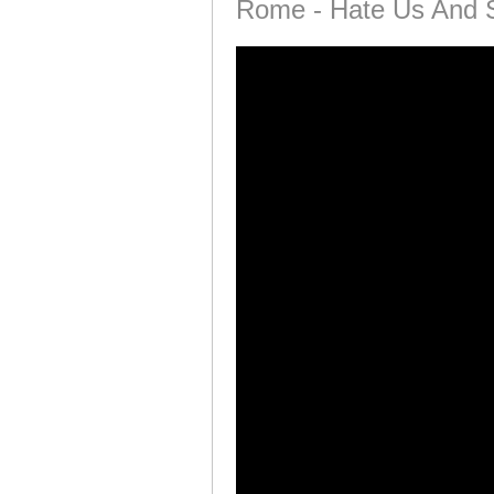
Rome - Hate Us And 