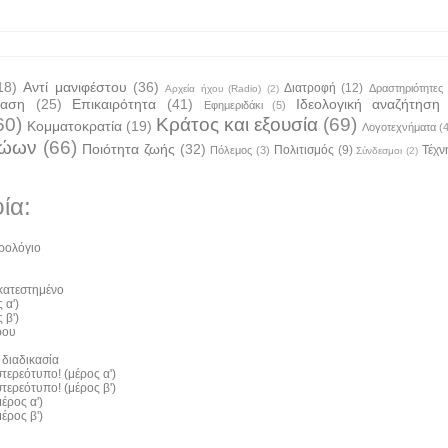
18)
Αντί μανιφέστου
(36)
Διατροφή
(12)
Δραστηριότητες
Αρχεία ήχου (Radio)
(2)
ταση
(25)
Επικαιρότητα
(41)
Ιδεολογική αναζήτηση
Εφημεριδάκι
(5)
60)
Κράτος και εξουσία
(69)
Κομματοκρατία
(19)
Λογοτεχνήματα
(
ζώων
(66)
Ποιότητα ζωής
(32)
Πολιτισμός
(9)
Τέχν
Πόλεμος
(3)
Σύνδεσμοι
(2)
ία:
ρολόγιο
 κατεστημένο
 α')
 β')
ρου
 διαδικασία
τερεότυπο! (μέρος α')
τερεότυπο! (μέρος β')
έρος α')
έρος β')