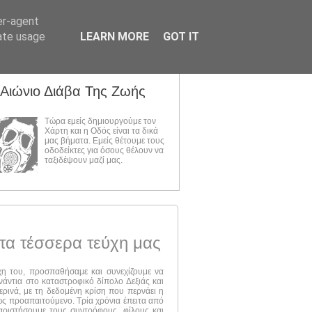
er-agent
rate usage
LEARN MORE
GOT IT
 Αιώνιο Διάβα Της Ζωής
Τώρα εμείς δημιουργούμε τον
Χάρτη και η Οδός είναι τα δικά
μας βήματα. Εμείς θέτουμε τους
οδοδείκτες για όσους θέλουν να
ταξιδέψουν μαζί μας.
τα τέσσερα τεύχη μας
ύχη του, προσπαθήσαμε και συνεχίζουμε να
νάντια στο καταστροφικό δίπολο Δεξιάς και
ερινά, με τη δεδομένη κρίση που περνάει η
 ως προαπαιτούμενο. Τρία χρόνια έπειτα από
αριστήσουμε τους συντρόφους, φίλους και