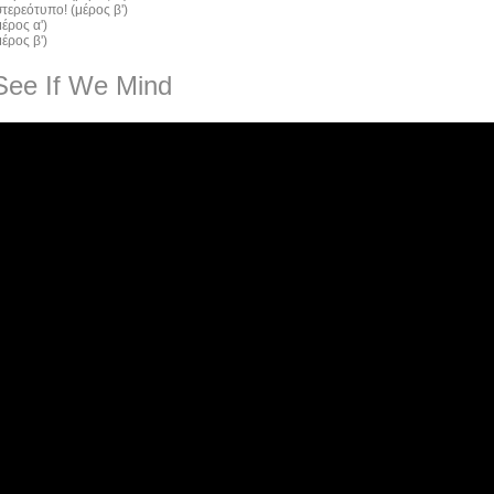
τερεότυπο! (μέρος β')
έρος α')
έρος β')
See If We Mind