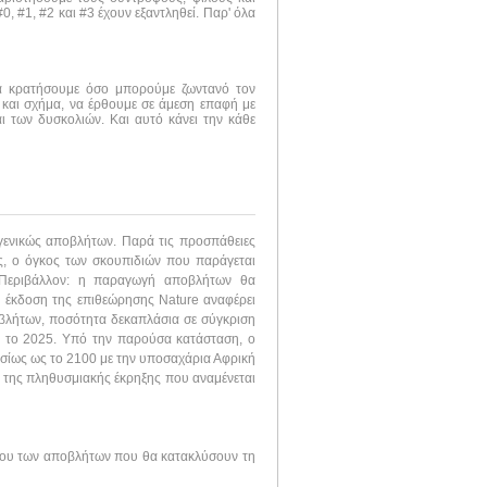
, #1, #2 και #3 έχουν εξαντληθεί. Παρ' όλα
να κρατήσουμε όσο μπορούμε ζωντανό τον
 και σχήμα, να έρθουμε σε άμεση επαφή με
ι των δυσκολιών. Και αυτό κάνει την κάθε
γενικώς αποβλήτων. Παρά τις προσπάθειες
, ο όγκος των σκουπιδιών που παράγεται
“Περιβάλλον: η παραγωγή αποβλήτων θα
ή έκδοση της επιθεώρησης Nature αναφέρει
βλήτων, ποσότητα δεκαπλάσια σε σύγκριση
ς το 2025. Υπό την παρούσα κατάσταση, ο
ησίως ως το 2100 με την υποσαχάρια Αφρική
ς της πληθυσμιακής έκρηξης που αναμένεται
γκου των αποβλήτων που θα κατακλύσουν τη