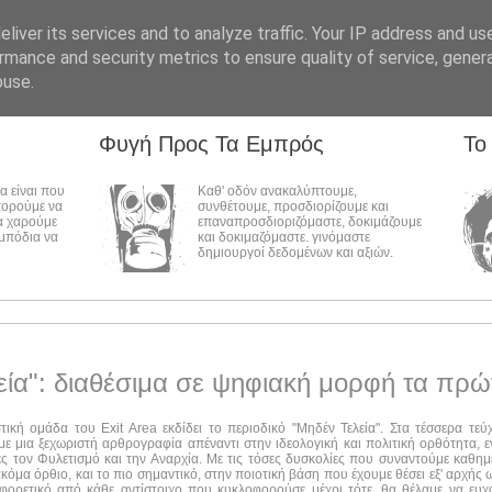
liver its services and to analyze traffic. Your IP address and us
rmance and security metrics to ensure quality of service, gene
buse.
Φυγή Προς Τα Εμπρός
Το
λα είναι που
Καθ' οδόν ανακαλύπτουμε,
πορούμε να
συνθέτουμε, προσδιορίζουμε και
α χαρούμε
επαναπροσδιοριζόμαστε, δοκιμάζουμε
εμπόδια να
και δοκιμαζόμαστε. γινόμαστε
δημιουργοί δεδομένων και αξιών.
εία": διαθέσιμα σε ψηφιακή μορφή τα πρώ
στική ομάδα του Exit Area εκδίδει το περιοδικό "Μηδέν Τελεία". Στα τέσσερα τε
ε μια ξεχωριστή αρθρογραφία απέναντι στην ιδεολογική και πολιτική ορθότητα, ε
ες τον Φυλετισμό και την Αναρχία. Με τις τόσες δυσκολίες που συναντούμε καθημ
ακόμα όρθιο, και το πιο σημαντικό, στην ποιοτική βάση που έχουμε θέσει εξ' αρχής
αφορετικό από κάθε αντίστοιχο που κυκλοφορούσε μέχρι τότε, θα θέλαμε να ευχ