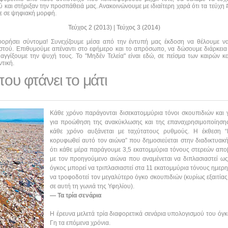
και στήριξαν την προσπάθειά μας. Ανακοινώνουμε με ιδιαίτερη χαρά ότι τα τεύχη #0
τε σε ψηφιακή μορφή.
Τεύχος 2 (2013)
|
Τεύχος 3 (2014)
οφορήσει σύντομα! Συνεχίζουμε μέσα από την έντυπή μας έκδοση να θέλουμε 
αστού. Επιθυμούμε απέναντι στο εφήμερο και το απρόσωπο, να δώσουμε διάρκεια
αγγίξουμε την ψυχή τους. Το "Μηδέν Τελεία" είναι εδώ, σε πείσμα των καιρών κα
τική.
που φτάνει το μάτι
Κάθε χρόνο παράγονται δισεκατομμύρια τόνοι σκουπιδιών και 
για προώθηση της ανακύκλωσης και της επαναχρησιμοποίησης
κάθε χρόνο αυξάνεται με ταχύτατους ρυθμούς. Η έκθεση 
κορυφωθεί αυτό τον αιώνα” που δημοσιεύεται στην διαδικτυακ
ότι κάθε μέρα παράγουμε 3,5 εκατομμύρια τόνους στερεών απο
με τον προηγούμενο αιώνα που αναμένεται να διπλασιαστεί ω
όγκος μπορεί να τριπλασιαστεί στα 11 εκατομμύρια τόνους ημερ
να τροφοδοτεί τον μεγαλύτερο όγκο σκουπιδιών (κυρίως εξαιτία
σε αυτή τη γωνιά της Υφηλίου).
— Τα τρία σενάρια
Η έρευνα μελετά τρία διαφορετικά σενάρια υπολογισμού του ό
Γη τα επόμενα χρόνια.