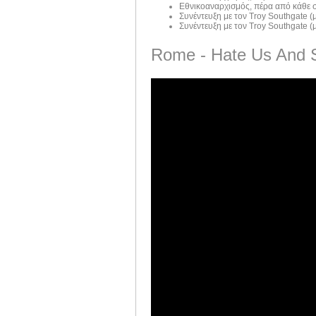
Εθνικοαναρχισμός, πέρα από κάθε σ
Συνέντευξη με τον Troy Southgate (μ
Συνέντευξη με τον Troy Southgate (μ
Rome - Hate Us And 