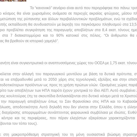
Το “κανονικό” σενάριο είναι αυτό που περιγράφηκε πιο πάνω: τρι
 κόσμος θα είναι χωρισμένος ανάμεσα σε περιοχές ακραίας φτώχειας, μέσου πλ
ιμετώπιση της ρύπανσης και άλλων περιβαλλοντικών προβλημάτων, ενώ τα σχέδια
λιπής εκπαίδευση θα συνδυαστούν με έκρηξη του παγκόσμιου πληθυσμού στα 13,5
ενάριο προβλέπει συγκράτηση της παραγωγής αποβλήτων στα 8,4 εκατ. τόνους ημ
 στα 7 δισεκατομμύρια και το 90% κατοικεί στις πόλεις. “Οι άνθρωποι θα ε
ας θα βρεθούν σε ιστορικό χαμηλό”.
νήτη είναι συγκεντρωτικά οι αναπτυσσόμενες χώρες του ΟΟΣΑ με 1,75 εκατ. τόνου
ίλεται στην αλλαγή του παραγωγικού μοντέλου με βάση τα δυτικά πρότυπα, σ
ται να επιβραδυνθεί μετά το 2050 χάρη στις τεχνολογικές εξελίξεις και στην επ
ποδοτικότερων προϊόντων ως προς τη χρήση πρώτων υλών. Ορισμένες χώρες παρά
τρίτο των αποβλήτων των ΗΠΑ παρότι έχουν χοντρικά το ίδιο ΑΕΠ. Αυτό συμβαίνε
ερης κουλτούρας (πχ τα σκουπίδια διπλασιάζονται στο δυτικό κόσμο μετά τα Χριστούγ
 την παραγωγή αποβλήτων όπως το Σαν Φρανσίσκο στις ΗΠΑ και το Καβασάκ
άλωση, αποδοτικότητα. Αυτό δηλαδή που δεν γίνεται στην Ελλάδα, όπου η ελλην
 διαχείρισης απορριμμάτων συνάπτοντας φαραωνικά συμβόλαια με ιδιώτες. Ευθύν
ά κέντρα και τις περιφέρειες, που πέραν ελαχίστων εξαιρέσεων χαρακτηρίζοντα
βονται τον τόπο τους).
τη μακροπρόθεσμη στρατηγική του τη μόνη ουσιαστικά βιώσιμη στρατηγικ