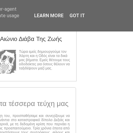
er-agent
rate usage
LEARN MORE
GOT IT
 Αιώνιο Διάβα Της Ζωής
Τώρα εμείς δημιουργούμε τον
Χάρτη και η Οδός είναι τα δικά
μας βήματα. Εμείς θέτουμε τους
οδοδείκτες για όσους θέλουν να
ταξιδέψουν μαζί μας.
τα τέσσερα τεύχη μας
ύχη του, προσπαθήσαμε και συνεχίζουμε να
νάντια στο καταστροφικό δίπολο Δεξιάς και
ερινά, με τη δεδομένη κρίση που περνάει η
 ως προαπαιτούμενο. Τρία χρόνια έπειτα από
αριστήσουμε τους συντρόφους, φίλους και