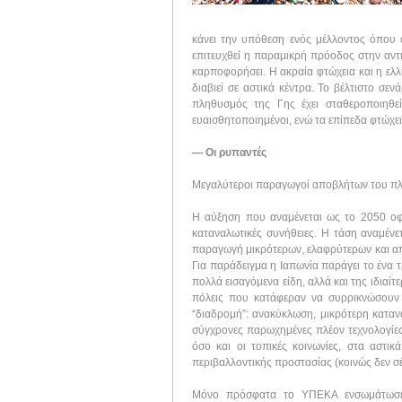
κάνει την υπόθεση ενός μέλλοντος όπου ο
επιτευχθεί η παραμικρή πρόοδος στην αντ
καρποφορήσει. Η ακραία φτώχεια και η ελ
διαβιεί σε αστικά κέντρα. Το βέλτιστο σ
πληθυσμός της Γης έχει σταθεροποιηθεί
ευαισθητοποιημένοι, ενώ τα επίπεδα φτώχει
— Οι ρυπαντές
Μεγαλύτεροι παραγωγοί αποβλήτων του πλα
Η αύξηση που αναμένεται ως το 2050 οφε
καταναλωτικές συνήθειες. Η τάση αναμένε
παραγωγή μικρότερων, ελαφρύτερων και α
Για παράδειγμα η Ιαπωνία παράγει το ένα 
πολλά εισαγόμενα είδη, αλλά και της ιδιαίτ
πόλεις που κατάφεραν να συρρικνώσουν
“διαδρομή”: ανακύκλωση, μικρότερη καταν
σύγχρονες παρωχημένες πλέον τεχνολογίες
όσο και οι τοπικές κοινωνίες, στα αστικ
περιβαλλοντικής προστασίας (κοινώς δεν σέ
Μόνο πρόσφατα το ΥΠΕΚΑ ενσωμάτωσε σ