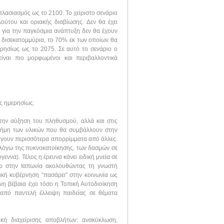
πλασιασμός ως το 2100. Το χείριστο σενάριο
ούτου και οριακής διαβίωσης. Δεν θα έχει
 για την παγκόσμια ανάπτυξη δεν θα έχουν
 δισεκατομμύρια, το 70% εκ των οποίων θα
ερησίως ως το 2075. Σε αυτό το σενάριο ο
ίναι πιο μορφωμένοι και περιβαλλοντικά
ς ημερησίως.
την αύξηση του πληθυσμού, αλλά και στις
ιστήμη των υλικών που θα συμβάλλουν στην
γουν περισσότερα απορρίμματα από άλλες.
ι λόγω της πυκνοκατοίκησης, των δασμών σε
εννα). Τέλος η έρευνα κάνει ειδική μνεία σε
ι στην Ιαπωνία ακολουθώντας τη γνωστή
ική κυβέρνηση “πασάρει” στην κοινωνία ως
η βέβαια έχει τόσο η Τοπική Αυτοδιοίκηση
ι από παντελή έλλειψη παιδείας σε θέματα
ή διαχείρισης αποβλήτων: ανακύκλωση,