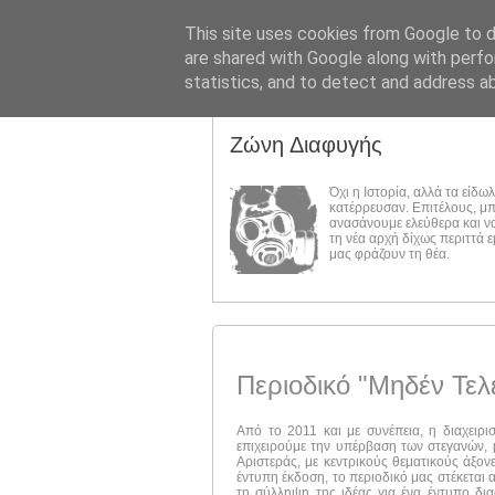
This site uses cookies from Google to de
are shared with Google along with perfo
statistics, and to detect and address a
Ζώνη Διαφυγής
Όχι η Ιστορία, αλλά τα είδω
κατέρρευσαν. Επιτέλους, μ
ανασάνουμε ελεύθερα και ν
τη νέα αρχή δίχως περιττά 
μας φράζουν τη θέα.
Περιοδικό "Μηδέν Τελ
Από το 2011 και με συνέπεια, η διαχειρι
επιχειρούμε την υπέρβαση των στεγανών, μ
Αριστεράς, με κεντρικούς θεματικούς άξον
έντυπη έκδοση, το περιοδικό μας στέκεται 
τη σύλληψη της ιδέας για ένα έντυπο δι