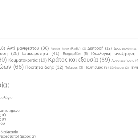
18)
Αντί μανιφέστου
(36)
Διατροφή
(12)
Δραστηριότητες
Αρχεία ήχου (Radio)
(2)
ταση
(25)
Επικαιρότητα
(41)
Ιδεολογική αναζήτηση
Εφημεριδάκι
(5)
60)
Κράτος και εξουσία
(69)
Κομματοκρατία
(19)
Λογοτεχνήματα
(
ζώων
(66)
Ποιότητα ζωής
(32)
Πολιτισμός
(9)
Τέχν
Πόλεμος
(3)
Σύνδεσμοι
(2)
ία:
ρολόγιο
 κατεστημένο
 α')
 β')
ρου
 διαδικασία
τερεότυπο! (μέρος α')