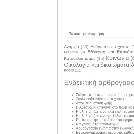
Παλαιότερη Ανάρτηση
Αναρχία
(23)
Ανθρώπινες σχέσεις
(
Εξέγερση και Επανάσ
Εκκλησία
(3)
Κοινωνία
(
Καταναλωτισμός
(15)
Οικολογία και δικαιώματα 
books
(12)
Ενδεικτική αρθρογραφ
Σκέψεις από το προσωπικό μου ημε
Συνωμοσία ενάντια στο χρόνο
Απολιτεία. στάση ζωής
Η Αυτονομία απέναντι στο πολιτικό
Η αληθινή ζωή είναι εκεί έξω... (μέρος
Η αληθινή ζωή είναι εκεί έξω... (μέρος
Ευτοπία στην επικράτεια του εφήμε
Να γίνουμε το παράδειγμα
Αρθρογραφία ενάντια στην εκλογική
Εθνικοαναρχισμός, πέρα από κάθε σ