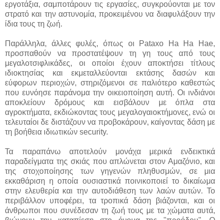
εργοτάξια, σαμποτάρουν τις εργασίες, συγκρούονται με τον
στρατό και την αστυνομία, προκειμένου να διαφυλάξουν την
ίδια τους τη ζωή.
Παράλληλα, άλλες φυλές, όπως οι Pataxo Ha Ha Hae,
προσπαθούν να προστατέψουν τη γη τους από τους
μεγαλοτσιφλικάδες, οι οποίοι έχουν αποκτήσει τίτλους
ιδιοκτησίας και εκμεταλλεύονται εκτάσης δασών και
εύφορων περιοχών, στηριζόμενοι σε παλιότερο καθεστώς
που ευνόησε παράνομα την οικειοποίηση αυτή. Οι ινδιάνοι
αποκλείουν δρόμους και εισβάλουν με όπλα στα
αγροκτήματα, εκδιώκοντας τους μεγαλογαιοκτήμονες, ενώ οι
τελευταίοι δε διστάζουν να προβοκάρουν, καίγοντας δάση με
τη βοήθεια ιδιωτικών security.
Τα παραπάνω αποτελούν μονάχα μερικά ενδεικτικά
παραδείγματα της σκιάς που απλώνεται στον Αμαζόνιο, και
της στοχοποίησης των γηγενών πληθυσμών, σε μια
εκκαθάριση η οποία ουσιαστικά ποινικοποιεί το δικαίωμα
στην ελευθερία και την αυτοδιάθεση των λαών αυτών. Το
περιβάλλον υποφέρει, τα τροπικά δάση βιάζονται, και οι
άνθρωποι που συνέδεσαν τη ζωή τους με τα χώματα αυτά,