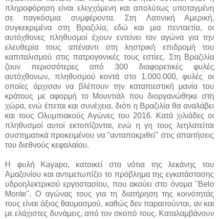
πληροφόρηση είναι ελεγχόμενη και απολύτως υποταγμένη
σε παγκόσμια συμφέροντα. Στη Λατινική Αμερική,
συγκεκριμένα στη Βραζιλία, εδώ και μια πενταετία, οι
αυτόχθονες πληθυσμοί έχουν εντείνει τον αγώνα για την
ελευθερία τους απέναντι στη ληστρική επιδρομή του
καπιταλισμού στις πατρογονικές τους εστίες. Στη Βραζιλία
ζουν περισσότερες από 300 διαφορετικές φυλές
αυτόχθονων, πληθυσμού κοντά στο 1.000.000, φυλές οι
οποίες άρχισαν να βλέπουν την καταπιεστική μανία του
κράτους με αφορμή το Μουντιάλ που διοργανώθηκε στη
χώρα, ενώ έπεται και συνέχεια, διότι η Βραζιλία θα αναλάβει
και τους Ολυμπιακούς Αγώνες του 2016. Κατά χιλιάδες οι
πληθυσμοί αυτοί εκτοπίζονται, ενώ η γη τους λεηλατείται
συστηματικά προκειμένου να "ανταποκριθεί" στις απαιτήσεις
του διεθνούς κεφαλαίου.
Η φυλή Kayapo, κατοικεί στα νότια της λεκάνης του
Αμαζονίου και αντιμετωπίζει το πρόβλημα της εγκατάστασης
υδροηλεκτρικού εργοστασίου, που ακούει στο όνομα "Belo
Monte". O αγώνας τους για τη διατήρηση της κοινότητάς
τους είναι άξιος θαυμασμού, καθώς δεν παραιτούνται, αν και
με ελάχιστες δυνάμεις, από τον σκοπό τους. Καταλαμβάνουν