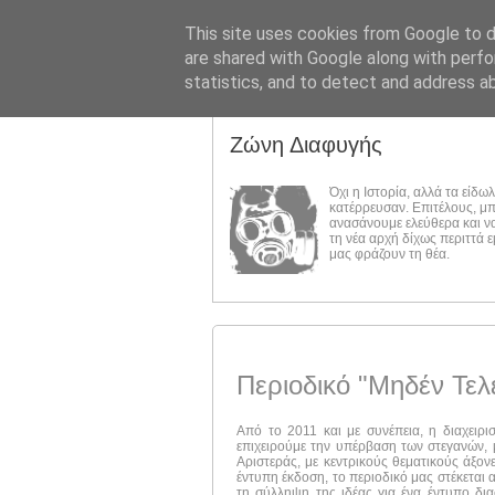
This site uses cookies from Google to de
are shared with Google along with perfo
statistics, and to detect and address a
Ζώνη Διαφυγής
Όχι η Ιστορία, αλλά τα είδω
κατέρρευσαν. Επιτέλους, μ
ανασάνουμε ελεύθερα και ν
τη νέα αρχή δίχως περιττά 
μας φράζουν τη θέα.
Περιοδικό "Μηδέν Τελ
Από το 2011 και με συνέπεια, η διαχειρι
επιχειρούμε την υπέρβαση των στεγανών, μ
Αριστεράς, με κεντρικούς θεματικούς άξον
έντυπη έκδοση, το περιοδικό μας στέκεται 
τη σύλληψη της ιδέας για ένα έντυπο δι