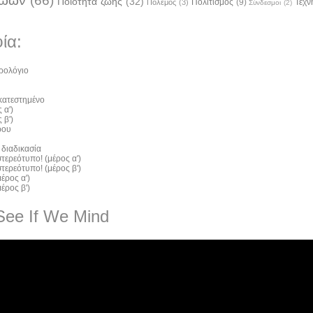
ζώων
(66)
Ποιότητα ζωής
(32)
Πολιτισμός
(9)
Τέχν
Πόλεμος
(3)
Σύνδεσμοι
(2)
ία:
ρολόγιο
 κατεστημένο
 α')
 β')
ρου
 διαδικασία
τερεότυπο! (μέρος α')
τερεότυπο! (μέρος β')
έρος α')
έρος β')
See If We Mind