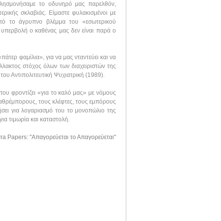
ύ λησμονήσαμε το οδυνηρό μας παρελθόν,
ερικής σκλαβιάς. Είμαστε φυλακισμένοι με
πό το άγρυπνο βλέμμα του «εσωτερικού
 υπερβολή ο καθένας μας δεν είναι παρά ο
πάτερ φαμίλια», για να μας νταντεύει και να
άλλακτος στόχος όλων των διαχειριστών της
 του Αντιπολιτευτική Ψυχιατρική (1989).
που φροντίζει «για το καλό μας» με νόμους
λαθρέμπορους, τους κλέφτες, τους εμπόρους
ήσει για λογαριασμό του το μονοπώλιο της
ια τιμωρία και καταστολή.
rra Papers: "Απαγορεύεται το Απαγορεύεται"