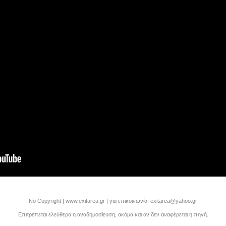
Νο Copyright | www.exitarea.gr | για επικοινωνία: exitarea@yahoo.gr
Επιτρέπεται ελεύθερα η αναδημοσίευση, ακόμα και αν δεν αναφέρεται η πηγή.