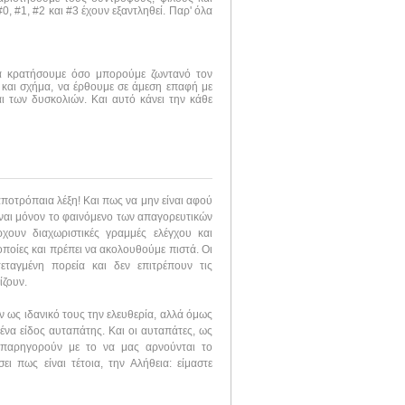
, #1, #2 και #3 έχουν εξαντληθεί. Παρ' όλα
να κρατήσουμε όσο μπορούμε ζωντανό τον
 και σχήμα, να έρθουμε σε άμεση επαφή με
ι των δυσκολιών. Και αυτό κάνει την κάθε
αποτρόπαια λέξη! Και πως να μην είναι αφού
ίναι μόνον το φαινόμενο των απαγορευτικών
ουν διαχωριστικές γραμμές ελέγχου και
 οποίες και πρέπει να ακολουθούμε πιστά. Οι
ταγμένη πορεία και δεν επιτρέπουν τις
ίζουν.
ν ως ιδανικό τους την ελευθερία, αλλά όμως
ένα είδος αυταπάτης. Και οι αυταπάτες, ως
 παρηγορούν με το να μας αρνούνται το
 πως είναι τέτοια, την Αλήθεια: είμαστε