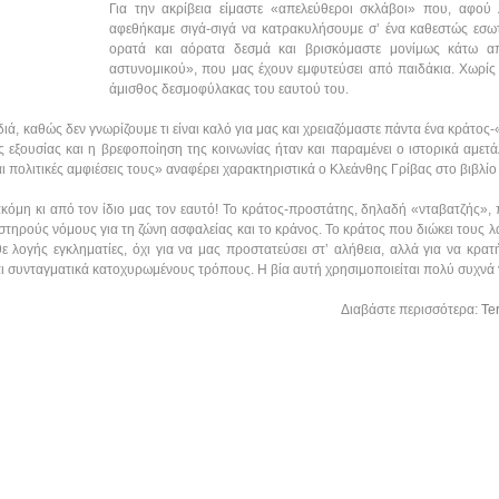
Για την ακρίβεια είμαστε «απελεύθεροι σκλάβοι» που, αφο
αφεθήκαμε σιγά-σιγά να κατρακυλήσουμε σ’ ένα καθεστώς εσωτ
ορατά και αόρατα δεσμά και βρισκόμαστε μονίμως κάτω α
αστυνομικού», που μας έχουν εμφυτεύσει από παιδάκια. Χωρίς
άμισθος δεσμοφύλακας του εαυτού του.
ά, καθώς δεν γνωρίζουμε τι είναι καλό για μας και χρειαζόμαστε πάντα ένα κράτος-«
 εξουσίας και η βρεφοποίηση της κοινωνίας ήταν και παραμένει ο ιστορικά αμετ
αι πολιτικές αμφιέσεις τους» αναφέρει χαρακτηριστικά ο Κλεάνθης Γρίβας στο βιβλίο
κόμη κι από τον ίδιο μας τον εαυτό! Το κράτος-προστάτης, δηλαδή «νταβατζής», 
στηρούς νόμους για τη ζώνη ασφαλείας και το κράνος. Το κράτος που διώκει τους 
 λογής εγκληματίες, όχι για να μας προστατεύσει στ’ αλήθεια, αλλά για να κρατ
αι συνταγματικά κατοχυρωμένους τρόπους. Η βία αυτή χρησιμοποιείται πολύ συχνά γ
Διαβάστε περισσότερα:
Te