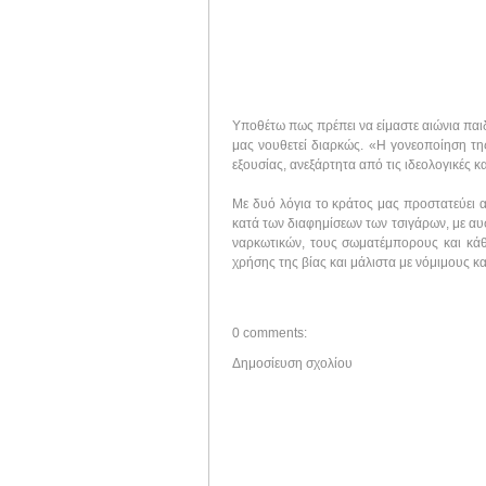
Υποθέτω πως πρέπει να είμαστε αιώνια παιδι
μας νουθετεί διαρκώς. «Η γονεοποίηση της
εξουσίας, ανεξάρτητα από τις ιδεολογικές κ
Με δυό λόγια το κράτος μας προστατεύει α
κατά των διαφημίσεων των τσιγάρων, με αυ
ναρκωτικών, τους σωματέμπορους και κάθε
χρήσης της βίας και μάλιστα με νόμιμους κ
0 comments:
Δημοσίευση σχολίου