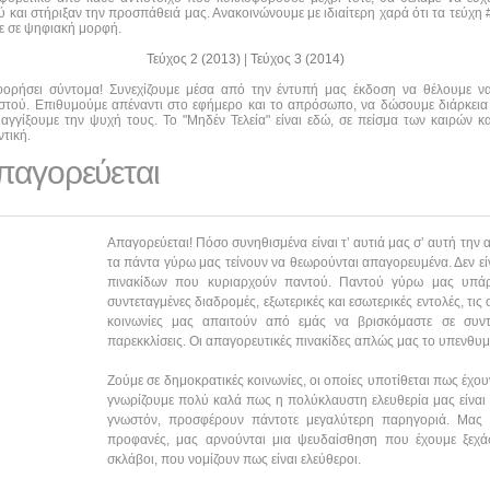
και στήριξαν την προσπάθειά μας. Ανακοινώνουμε με ιδιαίτερη χαρά ότι τα τεύχη #0
τε σε ψηφιακή μορφή.
Τεύχος 2 (2013)
|
Τεύχος 3 (2014)
οφορήσει σύντομα! Συνεχίζουμε μέσα από την έντυπή μας έκδοση να θέλουμε 
αστού. Επιθυμούμε απέναντι στο εφήμερο και το απρόσωπο, να δώσουμε διάρκεια
αγγίξουμε την ψυχή τους. Το "Μηδέν Τελεία" είναι εδώ, σε πείσμα των καιρών κα
τική.
παγορεύεται
Απαγορεύεται! Πόσο συνηθισμένα είναι τ’ αυτιά μας σ’ αυτή την 
τα πάντα γύρω μας τείνουν να θεωρούνται απαγορευμένα. Δεν ε
πινακίδων που κυριαρχούν παντού. Παντού γύρω μας υπάρχ
συντεταγμένες διαδρομές, εξωτερικές και εσωτερικές εντολές, τις
κοινωνίες μας απαιτούν από εμάς να βρισκόμαστε σε συντε
παρεκκλίσεις. Οι απαγορευτικές πινακίδες απλώς μας το υπενθυμ
Ζούμε σε δημοκρατικές κοινωνίες, οι οποίες υποτίθεται πως έχου
γνωρίζουμε πολύ καλά πως η πολύκλαυστη ελευθερία μας είναι 
γνωστόν, προσφέρουν πάντοτε μεγαλύτερη παρηγοριά. Μας
προφανές, μας αρνούνται μια ψευδαίσθηση που έχουμε ξεχάσει
σκλάβοι, που νομίζουν πως είναι ελεύθεροι.