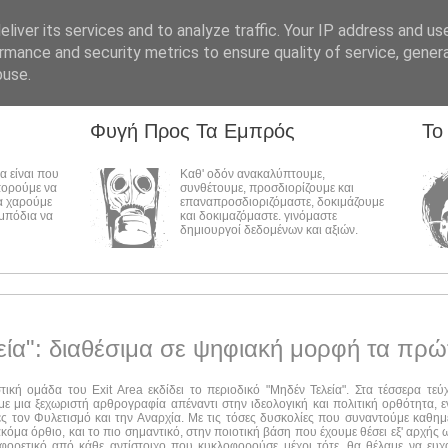
liver its services and to analyze traffic. Your IP address and us
rmance and security metrics to ensure quality of service, gene
buse.
Φυγή Προς Τα Εμπρός
Το
λα είναι που
Καθ' οδόν ανακαλύπτουμε,
πορούμε να
συνθέτουμε, προσδιορίζουμε και
α χαρούμε
επαναπροσδιοριζόμαστε, δοκιμάζουμε
εμπόδια να
και δοκιμαζόμαστε. γινόμαστε
δημιουργοί δεδομένων και αξιών.
εία": διαθέσιμα σε ψηφιακή μορφή τα πρώ
στική ομάδα του Exit Area εκδίδει το περιοδικό "Μηδέν Τελεία". Στα τέσσερα τε
ε μια ξεχωριστή αρθρογραφία απέναντι στην ιδεολογική και πολιτική ορθότητα, ε
ες τον Φυλετισμό και την Αναρχία. Με τις τόσες δυσκολίες που συναντούμε καθημ
ακόμα όρθιο, και το πιο σημαντικό, στην ποιοτική βάση που έχουμε θέσει εξ' αρχής
αφορετικό από κάθε αντίστοιχο που κυκλοφορούσε μέχρι τότε, θα θέλαμε να ευχ