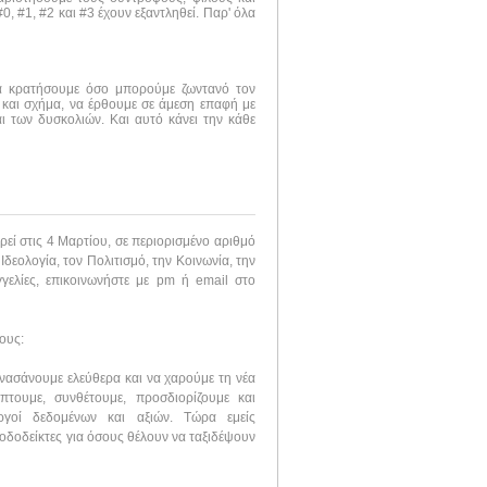
, #1, #2 και #3 έχουν εξαντληθεί. Παρ' όλα
να κρατήσουμε όσο μπορούμε ζωντανό τον
 και σχήμα, να έρθουμε σε άμεση επαφή με
ι των δυσκολιών. Και αυτό κάνει την κάθε
εί στις 4 Μαρτίου, σε περιορισμένο αριθμό
 Ιδεολογία, τον Πολιτισμό, την Κοινωνία, την
γγελίες, επικοινωνήστε με pm ή email στο
ους:
ανασάνουμε ελεύθερα και να χαρούμε τη νέα
τουμε, συνθέτουμε, προσδιορίζουμε και
υργοί δεδομένων και αξιών. Τώρα εμείς
 οδοδείκτες για όσους θέλουν να ταξιδέψουν