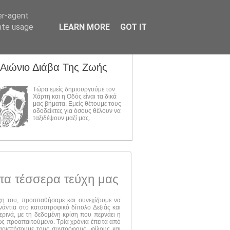
er-agent
rate usage
LEARN MORE
GOT IT
 Αιώνιο Διάβα Της Ζωής
Τώρα εμείς δημιουργούμε τον
Χάρτη και η Οδός είναι τα δικά
μας βήματα. Εμείς θέτουμε τους
οδοδείκτες για όσους θέλουν να
ταξιδέψουν μαζί μας.
τα τέσσερα τεύχη μας
ύχη του, προσπαθήσαμε και συνεχίζουμε να
νάντια στο καταστροφικό δίπολο Δεξιάς και
ερινά, με τη δεδομένη κρίση που περνάει η
 ως προαπαιτούμενο. Τρία χρόνια έπειτα από
αριστήσουμε τους συντρόφους, φίλους και