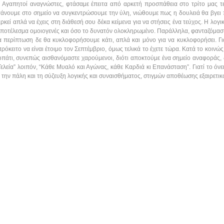
Αγαπητοί αναγνώστες, φτάσαμε έπειτα από αρκετή προσπάθεια στο τρίτο μας τε
άνουμε στο σημείο να συγκεντρώσουμε την ύλη, νιώθουμε πως η δουλειά θα βγει π
αρκεί απλά να έχεις στη διάθεσή σου δέκα κείμενα για να στήσεις ένα τεύχος. Η λογ
 αποτέλεσμα ομοιογενές και όσο το δυνατόν ολοκληρωμένο. Παράλληλα, φανταζόμαστ
ία περίπτωση δε θα κυκλοφορήσουμε κάτι, απλά και μόνο για να κυκλοφορήσει. Γι
πρόκειτο να είναι έτοιμο τον Σεπτέμβριο, όμως τελικά το έχετε τώρα. Κατά το κοινώς
νοπάτι, συνεπώς αισθανόμαστε χαρούμενοι, διότι αποκτούμε ένα σημείο αναφοράς, 
Τελεία” λοιπόν, “Κάθε Μυαλό και Αγώνας, κάθε Καρδιά κι Επανάσταση”. Γιατί το όνε
την πάλη και τη σύζευξη λογικής και συναισθήματος, στιγμών αποθέωσης εξαιρετ