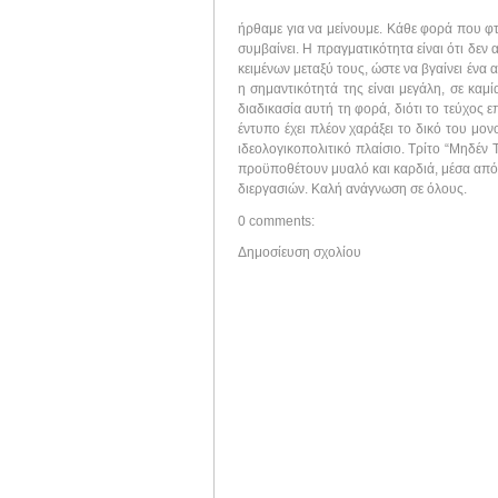
ήρθαμε για να μείνουμε. Κάθε φορά που φτ
συμβαίνει. Η πραγματικότητα είναι ότι δεν 
κειμένων μεταξύ τους, ώστε να βγαίνει ένα
η σημαντικότητά της είναι μεγάλη, σε καμ
διαδικασία αυτή τη φορά, διότι το τεύχος ε
έντυπο έχει πλέον χαράξει το δικό του μο
ιδεολογικοπολιτικό πλαίσιο. Τρίτο “Μηδέν 
προϋποθέτουν μυαλό και καρδιά, μέσα από 
διεργασιών. Καλή ανάγνωση σε όλους.
0 comments:
Δημοσίευση σχολίου