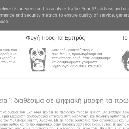
liver its services and to analyze traffic. Your IP address and us
rmance and security metrics to ensure quality of service, gene
buse.
Φυγή Προς Τα Εμπρός
Το
λα είναι που
Καθ' οδόν ανακαλύπτουμε,
πορούμε να
συνθέτουμε, προσδιορίζουμε και
α χαρούμε
επαναπροσδιοριζόμαστε, δοκιμάζουμε
εμπόδια να
και δοκιμαζόμαστε. γινόμαστε
δημιουργοί δεδομένων και αξιών.
εία": διαθέσιμα σε ψηφιακή μορφή τα πρώ
στική ομάδα του Exit Area εκδίδει το περιοδικό "Μηδέν Τελεία". Στα τέσσερα τε
ε μια ξεχωριστή αρθρογραφία απέναντι στην ιδεολογική και πολιτική ορθότητα, ε
ες τον Φυλετισμό και την Αναρχία. Με τις τόσες δυσκολίες που συναντούμε καθημ
ακόμα όρθιο, και το πιο σημαντικό, στην ποιοτική βάση που έχουμε θέσει εξ' αρχής
αφορετικό από κάθε αντίστοιχο που κυκλοφορούσε μέχρι τότε, θα θέλαμε να ευχ