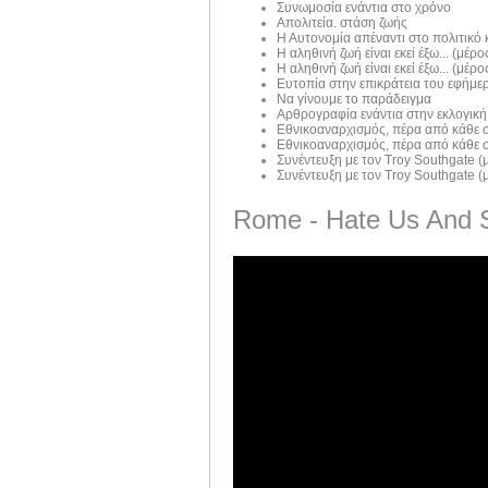
Συνωμοσία ενάντια στο χρόνο
Απολιτεία. στάση ζωής
Η Αυτονομία απέναντι στο πολιτικό
Η αληθινή ζωή είναι εκεί έξω... (μέρος
Η αληθινή ζωή είναι εκεί έξω... (μέρος
Ευτοπία στην επικράτεια του εφήμε
Να γίνουμε το παράδειγμα
Αρθρογραφία ενάντια στην εκλογική
Εθνικοαναρχισμός, πέρα από κάθε σ
Εθνικοαναρχισμός, πέρα από κάθε σ
Συνέντευξη με τον Troy Southgate (μ
Συνέντευξη με τον Troy Southgate (μ
Rome - Hate Us And 