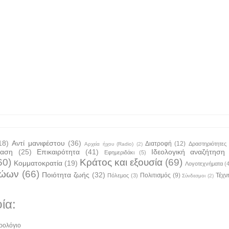
18)
Αντί μανιφέστου
(36)
Διατροφή
(12)
Δραστηριότητες
Αρχεία ήχου (Radio)
(2)
ταση
(25)
Επικαιρότητα
(41)
Ιδεολογική αναζήτηση
Εφημεριδάκι
(5)
60)
Κράτος και εξουσία
(69)
Κομματοκρατία
(19)
Λογοτεχνήματα
(
ζώων
(66)
Ποιότητα ζωής
(32)
Πολιτισμός
(9)
Τέχν
Πόλεμος
(3)
Σύνδεσμοι
(2)
ία:
ρολόγιο