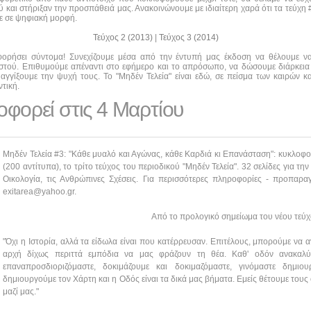
και στήριξαν την προσπάθειά μας. Ανακοινώνουμε με ιδιαίτερη χαρά ότι τα τεύχη #0
τε σε ψηφιακή μορφή.
Τεύχος 2 (2013)
|
Τεύχος 3 (2014)
οφορήσει σύντομα! Συνεχίζουμε μέσα από την έντυπή μας έκδοση να θέλουμε 
αστού. Επιθυμούμε απέναντι στο εφήμερο και το απρόσωπο, να δώσουμε διάρκεια
αγγίξουμε την ψυχή τους. Το "Μηδέν Τελεία" είναι εδώ, σε πείσμα των καιρών κα
τική.
οφορεί στις 4 Μαρτίου
Μηδέν Τελεία #3: "Κάθε μυαλό και Αγώνας, κάθε Καρδιά κι Επανάσταση": κυκλοφορ
(200 αντίτυπα), το τρίτο τεύχος του περιοδικού "Μηδέν Τελεία". 32 σελίδες για την
Οικολογία, τις Ανθρώπινες Σχέσεις. Για περισσότερες πληροφορίες - προπαρα
exitarea@yahoo.gr.
Από το προλογικό σημείωμα του νέου τεύχ
"Όχι η Ιστορία, αλλά τα είδωλα είναι που κατέρρευσαν. Επιτέλους, μπορούμε να 
αρχή δίχως περιττά εμπόδια να μας φράζουν τη θέα. Καθ' οδόν ανακαλύπ
επαναπροσδιοριζόμαστε, δοκιμάζουμε και δοκιμαζόμαστε, γινόμαστε δημιο
δημιουργούμε τον Χάρτη και η Οδός είναι τα δικά μας βήματα. Εμείς θέτουμε τους
μαζί μας."