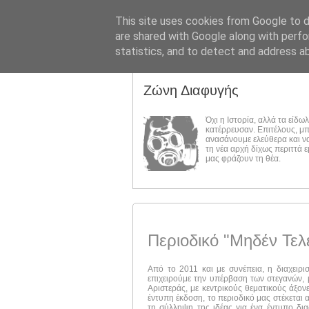
This site uses cookies from Google to de
are shared with Google along with perfo
statistics, and to detect and address a
Ζώνη Διαφυγής
Όχι η Ιστορία, αλλά τα είδω
κατέρρευσαν. Επιτέλους, μ
ανασάνουμε ελεύθερα και ν
τη νέα αρχή δίχως περιττά 
μας φράζουν τη θέα.
Περιοδικό "Μηδέν Τελ
Από το 2011 και με συνέπεια, η διαχειρι
επιχειρούμε την υπέρβαση των στεγανών, μ
Αριστεράς, με κεντρικούς θεματικούς άξον
έντυπη έκδοση, το περιοδικό μας στέκεται 
τη σύλληψη της ιδέας για ένα έντυπο δι