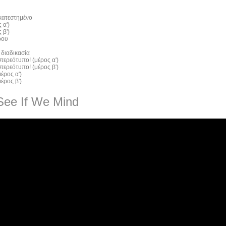
 κατεστημένο
 α')
 β')
ρου
 διαδικασία
τερεότυπο! (μέρος α')
τερεότυπο! (μέρος β')
έρος α')
έρος β')
See If We Mind