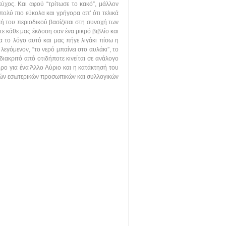
ύχος. Και αφού “τρίτωσε το κακό”, μάλλον
ολύ πιο εύκολα και γρήγορα απ’ ότι τελικά
ική του περιοδικού βασίζεται στη συνοχή των
ε κάθε μας έκδοση σαν ένα μικρό βιβλίο και
α το λόγο αυτό και μας πήγε λιγάκι πίσω η
 λεγόμενον, “το νερό μπαίνει στο αυλάκι”, το
διακριτό από οτιδήποτε κινείται σε ανάλογο
ιρο για ένα Άλλο Αύριο και η κατάκτησή του
ικών εσωτερικών προσωπικών και συλλογικών