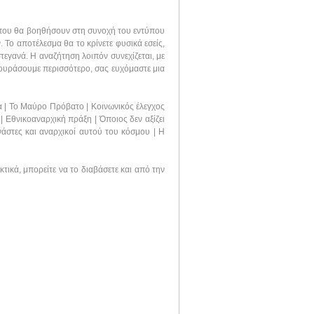
ς που θα βοηθήσουν στη συνοχή του εντύπου
 Το αποτέλεσμα θα το κρίνετε φυσικά εσείς,
τεγανά. Η αναζήτηση λοιπόν συνεχίζεται, με
 κουράσουμε περισσότερο, σας ευχόμαστε μια
ρα | Το Μαύρο Πρόβατο | Κοινωνικός έλεγχος
 Εθνικοαναρχική πράξη | Όποιος δεν αξίζει
νάστες και αναρχικοί αυτού του κόσμου | Η
κτικά, μπορείτε να το διαβάσετε και από την