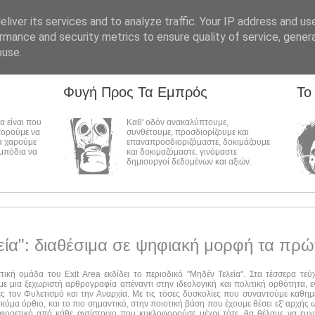
liver its services and to analyze traffic. Your IP address and us
rmance and security metrics to ensure quality of service, gene
buse.
Φυγή Προς Τα Εμπρός
Το
λα είναι που
Καθ' οδόν ανακαλύπτουμε,
πορούμε να
συνθέτουμε, προσδιορίζουμε και
α χαρούμε
επαναπροσδιοριζόμαστε, δοκιμάζουμε
εμπόδια να
και δοκιμαζόμαστε. γινόμαστε
δημιουργοί δεδομένων και αξιών.
εία": διαθέσιμα σε ψηφιακή μορφή τα πρώ
στική ομάδα του Exit Area εκδίδει το περιοδικό "Μηδέν Τελεία". Στα τέσσερα τε
ε μια ξεχωριστή αρθρογραφία απέναντι στην ιδεολογική και πολιτική ορθότητα, ε
ες τον Φυλετισμό και την Αναρχία. Με τις τόσες δυσκολίες που συναντούμε καθημ
ακόμα όρθιο, και το πιο σημαντικό, στην ποιοτική βάση που έχουμε θέσει εξ' αρχής
αφορετικό από κάθε αντίστοιχο που κυκλοφορούσε μέχρι τότε, θα θέλαμε να ευχ