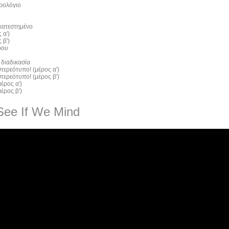
ρολόγιο
 κατεστημένο
 α')
 β')
ρου
 διαδικασία
τερεότυπο! (μέρος α')
τερεότυπο! (μέρος β')
έρος α')
έρος β')
See If We Mind