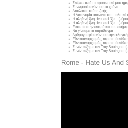
Σκέψεις από το προσωπικό μου ημε
Συνωμοσία ενάντια στο χρόνο
Απολιτεία. στάση ζωής
Η Αυτονομία απέναντι στο πολιτικό
Η αληθινή ζωή είναι εκεί έξω... (μέρος
Η αληθινή ζωή είναι εκεί έξω... (μέρος
Ευτοπία στην επικράτεια του εφήμε
Να γίνουμε το παράδειγμα
Αρθρογραφία ενάντια στην εκλογική
Εθνικοαναρχισμός, πέρα από κάθε σ
Εθνικοαναρχισμός, πέρα από κάθε σ
Συνέντευξη με τον Troy Southgate (μ
Συνέντευξη με τον Troy Southgate (μ
Rome - Hate Us And 