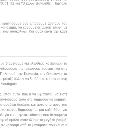
, #1, #2 και #3 έχουν εξαντληθεί. Παρ' όλα
να κρατήσουμε όσο μπορούμε ζωντανό τον
 και σχήμα, να έρθουμε σε άμεση επαφή με
ι των δυσκολιών. Και αυτό κάνει την κάθε
 να διαθέτουμε για ελεύθερο κατέβασμα το
εβρουάριο της τρέχουσας χρονιάς, και στις
ολιτισμό, την Κοινωνία, την Οικολογία, τα
ε μεταξύ άλλων να διαβάσετε και μια εκτενή
 Southgate.
 Όταν αυτό πάψει να υφίσταται, να είστε
συνεισφορά τόσο στο δημιουργικό κομμάτι,
α ομαδική δουλειά, και αυτό από μόνο του
ύμενο τεύχος δημιούργησε μια καλή βάση για
τολογία και στην κατεύθυνση που θέλουμε να
αφική ομάδα ανανεώθηκε σε μεγάλο βαθμό,
α, αν κρίνουμε από τα μηνύματα που λάβαμε