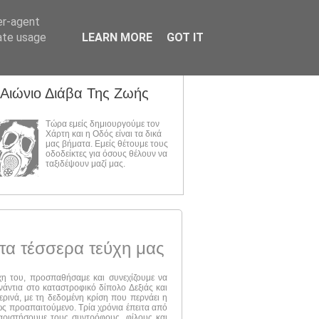
er-agent
rate usage
LEARN MORE
GOT IT
 Αιώνιο Διάβα Της Ζωής
Τώρα εμείς δημιουργούμε τον
Χάρτη και η Οδός είναι τα δικά
μας βήματα. Εμείς θέτουμε τους
οδοδείκτες για όσους θέλουν να
ταξιδέψουν μαζί μας.
τα τέσσερα τεύχη μας
ύχη του, προσπαθήσαμε και συνεχίζουμε να
νάντια στο καταστροφικό δίπολο Δεξιάς και
ερινά, με τη δεδομένη κρίση που περνάει η
 ως προαπαιτούμενο. Τρία χρόνια έπειτα από
αριστήσουμε τους συντρόφους, φίλους και