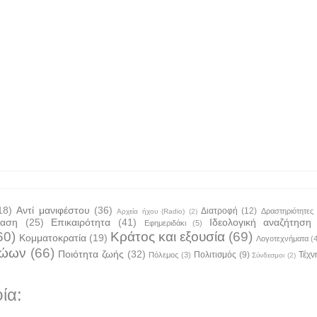
18)
Αντί μανιφέστου
(36)
Διατροφή
(12)
Δραστηριότητες
Αρχεία ήχου (Radio)
(2)
ταση
(25)
Επικαιρότητα
(41)
Ιδεολογική αναζήτηση
Εφημεριδάκι
(5)
60)
Κράτος και εξουσία
(69)
Κομματοκρατία
(19)
Λογοτεχνήματα
(
ζώων
(66)
Ποιότητα ζωής
(32)
Πολιτισμός
(9)
Τέχν
Πόλεμος
(3)
Σύνδεσμοι
(2)
ία: