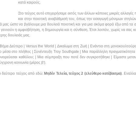
κατά καιρούς.
Στο τεύχος αυτό επιχειρήσαμε εκτός των άλλων κάποιες μικρές αλλαγέ
και στην ποιοτική αναβάθμισή του, όπως την εισαγωγή μόνιμων στηλών.
 μας ώστε να βγάλουμε μια δουλειά ποιοτική και για μια ακόμα φορά έξω από τα σ
ου γεννούν η αμφισβήτηση, η δημιουργία και η σύνθεση. Έτσι λοιπόν, χωρίς να σας
ερης δουλειάς μας.
: Βήμα Δεύτερο | Versus the World | Δικαίωμα στη Ζωή | Ενάντια στη μονοκουλτού
ο μέσα στο πλήθος | Συνέντευξη Troy Southgate | Μια παράλληλη πραγματικότητα |
, ονειρεύεσαι καθόλου; | Μια σύμπραξη που ποτέ δεν συγκροτήθηκε | Είμαστε μετα
ύγχρονη κοινωνία (μέρος β').
το δεύτερο τεύχος από εδώ:
Μηδέν Τελεία, τεύχος 2 (ελεύθερο κατέβασμα)
. Εναλλα