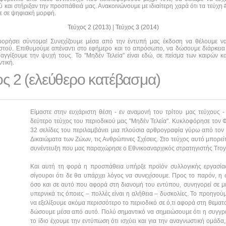
και στήριξαν την προσπάθειά μας. Ανακοινώνουμε με ιδιαίτερη χαρά ότι τα τεύχη #0
τε σε ψηφιακή μορφή.
Τεύχος 2 (2013)
|
Τεύχος 3 (2014)
οφορήσει σύντομα! Συνεχίζουμε μέσα από την έντυπή μας έκδοση να θέλουμε 
αστού. Επιθυμούμε απέναντι στο εφήμερο και το απρόσωπο, να δώσουμε διάρκεια
αγγίξουμε την ψυχή τους. Το "Μηδέν Τελεία" είναι εδώ, σε πείσμα των καιρών κα
τική.
ος 2 (ελεύθερο κατέβασμα)
Είμαστε στην ευχάριστη θέση - εν αναμονή του τρίτου μας τεύχους -
δεύτερο τεύχος του περιοδικού μας "Μηδέν Τελεία". Κυκλοφόρησε τον Φ
32 σελίδες του περιλαμβάνει μια πλούσια αρθρογραφία γύρω από τον Π
Δικαιώματα των Ζώων, τις Ανθρώπινες Σχέσεις. Στο τεύχος αυτό μπορείτ
συνέντευξη που μας παραχώρησε ο Εθνικοαναρχικός στρατηγιστής Troy
Και αυτή τη φορά η προσπάθεια υπήρξε προϊόν συλλογικής εργασίας.
σίγουροι ότι δε θα υπάρχει λόγος να συνεχίσουμε. Προς το παρόν, η 
όσο και σε αυτό που αφορά στη διανομή του εντύπου, συνηγορεί σε μι
υπερνικά τις όποιες – πολλές είναι η αλήθεια – δυσκολίες. Το προηγο
να εξελίξουμε ακόμα περισσότερο το περιοδικό σε ό,τι αφορά στη θεμα
δώσουμε μέσα από αυτό. Πολύ σημαντικό να σημειώσουμε ότι η συγγρ
το ίδιο έχουμε την εντύπωση ότι ισχύει και για την αναγνωστική ομάδ