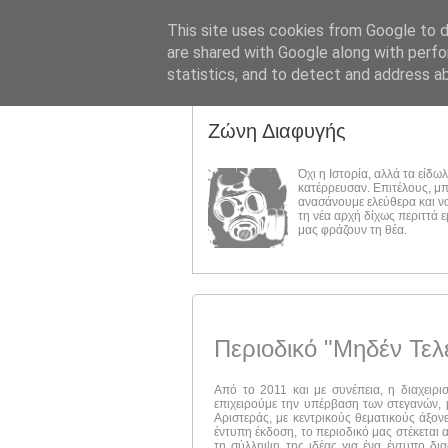
This site uses cookies from Google to de
are shared with Google along with perfo
statistics, and to detect and address a
Ζώνη Διαφυγής
Όχι η Ιστορία, αλλά τα είδω
κατέρρευσαν. Επιτέλους, μ
ανασάνουμε ελεύθερα και ν
τη νέα αρχή δίχως περιττά 
μας φράζουν τη θέα.
Περιοδικό "Μηδέν Τελ
Από το 2011 και με συνέπεια, η διαχειρι
επιχειρούμε την υπέρβαση των στεγανών, μ
Αριστεράς, με κεντρικούς θεματικούς άξον
έντυπη έκδοση, το περιοδικό μας στέκεται 
τη σύλληψη της ιδέας για ένα έντυπο δι