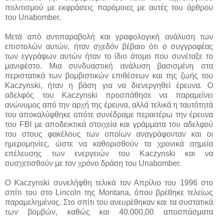
πολιτισμού με εκφράσεις παρόμοιες με αυτές του άρθρου
του Unabomber.
Μετά από αντιπαραβολή και γραφολογική ανάλυση των
επιστολών αυτών, ήταν σχεδόν βέβαιο ότι ο συγγραφέας
των εγγράφων αυτών ήταν το ίδιο άτομο που συνέταξε το
μανιφέστο. Μια συνδυαστική ανάλυση βασισμένη στα
περιστατικά των βομβιστικών επιθέσεων και της ζωής του
Kaczynski, ήταν η βάση για να διενεργηθεί έρευνα. Ο
αδελφός του Kaczynski προσπάθησε να παραμείνει
ανώνυμος από την αρχή της έρευνα, αλλά τελικά η ταυτότητά
του αποκαλύφθηκε οπότε συνέδραμε περαιτέρω την έρευνα
του FBI με αποδεικτικά στοιχεία και γράμματα του αδελφού
του στους φακέλους των οποίων αναγράφονταν και οι
ημερομηνίες, ώστε να καθορισθούν τα χρονικά σημεία
επέλευσης των ενεργειών του Kaczynski και να
συσχετισθούν με τον χρόνο δράση του Unabomber.
O Kaczynski συνελήφθη τελικά τον Απρίλιο του 1996 στο
σπίτι του στο Lincoln της Montana, όπου βρέθηκε τελείως
παραμελημένος. Στο σπίτι του ανευρέθηκαν και τα συστατικά
των βομβών, καθώς και 40.000,00 αποσπάσματα