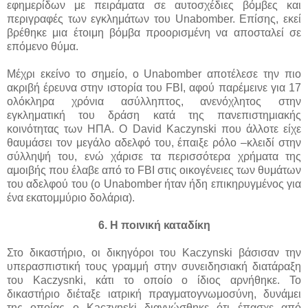
εφημερίδων με πειράματα σε αυτοσχέδιες βόμβες και
περιγραφές των εγκλημάτων του Unabomber. Επίσης, εκεί
βρέθηκε μια έτοιμη βόμβα προορισμένη να αποσταλεί σε
επόμενο θύμα.
Μέχρι εκείνο το σημείο, ο Unabomber αποτέλεσε την πιο
ακριβή έρευνα στην ιστορία του FBI, αφού παρέμεινε για 17
ολόκληρα χρόνια ασύλληπτος, ανενόχλητος στην
εγκληματική του δράση κατά της πανεπιστημιακής
κοινότητας των ΗΠΑ. O David Kaczynski που άλλοτε είχε
θαυμάσει τον μεγάλο αδελφό του, έπαιξε ρόλο –κλειδί στην
σύλληψή του, ενώ χάρισε τα περισσότερα χρήματα της
αμοιβής που έλαβε από το FBI στις οικογένειες των θυμάτων
του αδελφού του (ο Unabomber ήταν ήδη επικηρυγμένος για
ένα εκατομμύριο δολάρια).
6. Η ποινική καταδίκη
Στο δικαστήριο, οι δικηγόροι του Kaczynski βάσισαν την
υπερασπιστική τους γραμμή στην συνειδησιακή διατάραξη
του Kaczysnki, κάτι το οποίο ο ίδιος αρνήθηκε. Το
δικαστήριο διέταξε ιατρική πραγματογνωμοσύνη, δυνάμει
της οποίας ο Kaczynski διαγνώσθηκε ότι έπασχε από