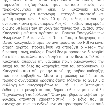
παρανοϊκή σχιζοφρένεια, ήταν ωστόσο ικανός να
παρακολουθήσει την δίκη. Ο Kaczynski τελικά
καταδικάστηκε για παράνομη μεταφορά, αποστολή και
χρήση εκρηκτικών υλικών 10 φορές, καθώς και για την
ανθρωποκτονία τριών ατόμων. Αρχικά, η κυβερνητική ομάδα
δίωξης υπέδειξε την επιβολή της ποινής του θανάτου στον
Kaczynski μετά από πρόταση του Γενικού Εισαγγελέα των
Ηνωμένων Πολιτειών Janet Reno. Τότε, ο δικηγόρος του
David Kaczynski, ζήτησε τον αντιπρόσωπο του FBI να κάνει
αίτηση χάριτος, προκειμένου να αποφύγει ο «Ted» την
θανατική ποινή, καθώς ο David δεν μπορούσε να διανοηθεί
ότι ο ίδιος «έστελνε» τον αδελφό του στον θάνατο. Τελικά, ο
Kaczynski απέφυγε την θανατική ποινή ομολογώντας την
ενοχή του σε όλες τις κατηγορίες που του αποδόθηκαν. Ο
Kaczynski εκτίει σήμερα την ποινή της ισόβιας κάθειρξης
που του επιβλήθηκε. Μέσα στη φυλακή επιδίδεται σε
πλούσια συγγραφική δραστηριότητα. Μάλιστα το 2010 μια
συλλογή των συγγραμμάτων του μαζί με μια βελτιωμένη
έκδοση του μανιφέστο του, δημοσιεύθηκαν με τον τίτλο
“Τεχνολογική Υποδούλωση”. Όταν ρωτήθηκε αν φοβάται την
φυλακή, απάντησε χαρακτηριστικά: «Το μόνο που με
στενοχωρεί είναι το ενδεχόμενο να προσαρμοσθώ σε αυτό