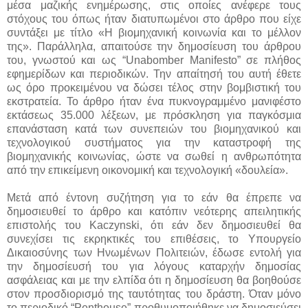
μέσα μαζικής ενημέρωσης, στις οποίες ανέφερε τους
στόχους του όπως ήταν διατυπωμένοι στο άρθρο που είχε
συντάξει με τίτλο «Η βιομηχανική κοινωνία και το μέλλον
της». Παράλληλα, απαιτούσε την δημοσίευση του άρθρου
του, γνωστού και ως “Unabomber Manifesto” σε πλήθος
εφημερίδων και περιοδικών. Την απαίτησή του αυτή έθετε
ως όρο προκειμένου να δώσει τέλος στην βομβιστική του
εκστρατεία. Το άρθρο ήταν ένα πυκνογραμμένο μανιφέστο
εκτάσεως 35.000 λέξεων, με πρόσκληση για παγκόσμια
επανάσταση κατά των συνεπειών του βιομηχανικού και
τεχνολογικού συστήματος για την καταστροφή της
βιομηχανικής κοινωνίας, ώστε να σωθεί η ανθρωπότητα
από την επικείμενη οικονομική και τεχνολογική «δουλεία».
Μετά από έντονη συζήτηση για το εάν θα έπρεπε να
δημοσιευθεί το άρθρο και κατόπιν νεότερης απειλητικής
επιστολής του Kaczynski, ότι εάν δεν δημοσιευθεί θα
συνεχίσει τις εκρηκτικές του επιθέσεις, το Υπουργείο
Δικαιοσύνης των Ηνωμένων Πολιτειών, έδωσε εντολή για
την δημοσίευσή του για λόγους καταρχήν δημοσίας
ασφάλειας και με την ελπίδα ότι η δημοσίευση θα βοηθούσε
στον προσδιορισμό της ταυτότητας του δράστη. Όταν μόνο
το περιοδικό “Penthouse” προθυμοποιήθηκε να δημοσιεύσει