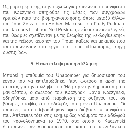
Ως μορφή κριτικής στην τεχνολογική κοινωνία, το μανιφέστο
του Kaczynski απηχούσε τις θέσεις των σύγχρονων
κριτικών κατά της βιομηχανοποίησης, όπως μεταξύ άλλων
του John Zerzan, του Herbert Marcuse, του Fredy Perlman,
του Jacques Ellul, του Neil Postman, ενώ οι κοινωνιολογικές
του θεωρίες σχετίζονταν με τις θεωρίες της «εκλογίκευσης»
και της «εξιδανίκευσης» του Freud, καθώς και με αυτές που
αποτυπώνονταν στο έργο του Freud «Πολιτισμός, πηγή
δυστυχίας».
5. Η ανακάλυψη και η σύλληψη
Μπορεί η επιθυμία του Unabomber για δημοσίευση του
έργου του να εκπληρώθηκε, ήταν ωστόσο η αρχή της
πορείας για την σύλληψή του. Ήδη πριν την δημοσίευση του
μανιφέστου, ο αδελφός του Kaczynski David Kaczynski,
οδηγήθηκε, μετά από παραίνεση της συζύγου του, σε
βάσιμες υποψίες ότι ο αδελφός του ήταν ο Unabomber. Οι
υποψίες του επιβεβαιώθηκαν αφού διάβασε το μανιφέστο
του. Απέστειλε τότε στις εφημερίδες γράμματα του αδελφού
του χρονολογημένα το 1970, στα οποία ο Kaczynski
διατύπωνε την διαμαρτυρία του κατά του τεχνολογικού