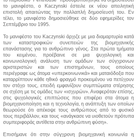
το μανιφέστο, ο Kaczynski έστειλε εκ νέου απειλητική
επιστολή απαιτώντας την πολλαπλή δημοσίευσή του. Εν
τέλει, το μανιφέστο δημοσιεύθηκε σε δύο εφημερίδες τον
Σεπτέμβριο του 1995.
Το μανιφέστο του Kaczynski άρχιζε με μια διαμαρτυρία κατά
των καταστροφικών συνεπειών της βιομηχανικής
επανάστασης για το ανθρώπινο γένος. Στα πρώτα τμήματα
του κειμένου, προέβαινε σε μια ψυχολογική και
κοινωνιολογική ανάλυση των ομάδων των σύγχρονων
αριστεριστών και των επιστημόνων, τους οποίους
περιέγραφε ως άτομα «υπερκοινωνικά» και ματαιόδοξα που
καταρρίπτουν κάθε ηθικό φραγμό προκειμένου να πετύχουν
τον στόχο τους, επειδή εμφανίζουν συμπτώματα στέρησης
σε σχέση με τις ομάδες των «ισχυρών». Αναφερόταν επίσης,
στις ψυχολογικές επιπτώσεις που επιφέρει στα άτομα η
βιομηχανοποίηση και η τεχνολογία, η ανάπτυξη των οποίων
θεωρούσε ότι απέκοψε τους ανθρώπους από το φυσικό
τους περιβάλλον, και τους «ανάγκασε να υιοθετούν πρότυπα
συμπεριφοράς αντίθετα στην ανθρώπινη φύση».
Επισήμανε ότι στην σύγχρονη βιομηχανική κοινωνία η