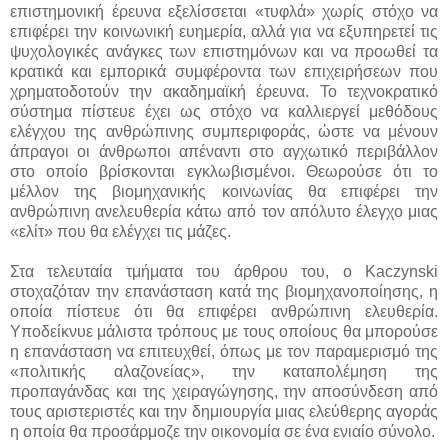
επιστημονική έρευνα εξελίσσεται «τυφλά» χωρίς στόχο να
επιφέρει την κοινωνική ευημερία, αλλά για να εξυπηρετεί τις
ψυχολογικές ανάγκες των επιστημόνων και να προωθεί τα
κρατικά και εμπορικά συμφέροντα των επιχειρήσεων που
χρηματοδοτούν την ακαδημαϊκή έρευνα. Το τεχνοκρατικό
σύστημα πίστευε έχει ως στόχο να καλλιεργεί μεθόδους
ελέγχου της ανθρώπινης συμπεριφοράς, ώστε να μένουν
άπραγοι οι άνθρωποι απέναντι στο αγχωτικό περιβάλλον
στο οποίο βρίσκονται εγκλωβισμένοι. Θεωρούσε ότι το
μέλλον της βιομηχανικής κοινωνίας θα επιφέρει την
ανθρώπινη ανελευθερία κάτω από τον απόλυτο έλεγχο μιας
«ελίτ» που θα ελέγχει τις μάζες.
Στα τελευταία τμήματα του άρθρου του, ο Kaczynski
στοχαζόταν την επανάσταση κατά της βιομηχανοποίησης, η
οποία πίστευε ότι θα επιφέρει ανθρώπινη ελευθερία.
Υποδείκνυε μάλιστα τρόπους με τους οποίους θα μπορούσε
η επανάσταση να επιτευχθεί, όπως με τον παραμερισμό της
«πολιτικής αλαζονείας», την καταπολέμηση της
προπαγάνδας και της χειραγώγησης, την αποσύνδεση από
τους αριστεριστές και την δημιουργία μιας ελεύθερης αγοράς
η οποία θα προσάρμοζε την οικονομία σε ένα ενιαίο σύνολο.