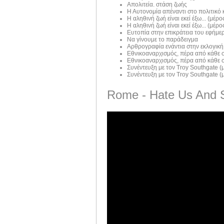
Απολιτεία. στάση ζωής
Η Αυτονομία απέναντι στο πολιτικό
Η αληθινή ζωή είναι εκεί έξω... (μέρος
Η αληθινή ζωή είναι εκεί έξω... (μέρος
Ευτοπία στην επικράτεια του εφήμε
Να γίνουμε το παράδειγμα
Αρθρογραφία ενάντια στην εκλογική
Εθνικοαναρχισμός, πέρα από κάθε σ
Εθνικοαναρχισμός, πέρα από κάθε σ
Συνέντευξη με τον Troy Southgate (μ
Συνέντευξη με τον Troy Southgate (μ
Rome - Hate Us And 