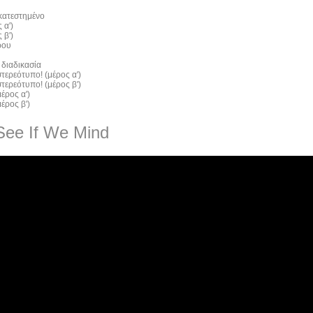
 κατεστημένο
 α')
 β')
ρου
 διαδικασία
τερεότυπο! (μέρος α')
τερεότυπο! (μέρος β')
έρος α')
έρος β')
See If We Mind