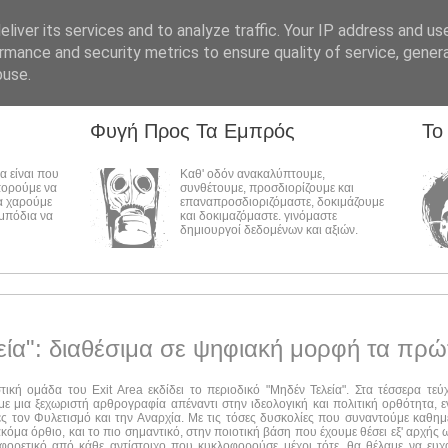
liver its services and to analyze traffic. Your IP address and us
rmance and security metrics to ensure quality of service, gene
buse.
Φυγή Προς Τα Εμπρός
Το
λα είναι που
Καθ' οδόν ανακαλύπτουμε,
πορούμε να
συνθέτουμε, προσδιορίζουμε και
α χαρούμε
επαναπροσδιοριζόμαστε, δοκιμάζουμε
εμπόδια να
και δοκιμαζόμαστε. γινόμαστε
δημιουργοί δεδομένων και αξιών.
εία": διαθέσιμα σε ψηφιακή μορφή τα πρώ
στική ομάδα του Exit Area εκδίδει το περιοδικό "Μηδέν Τελεία". Στα τέσσερα τε
ε μια ξεχωριστή αρθρογραφία απέναντι στην ιδεολογική και πολιτική ορθότητα, ε
ες τον Φυλετισμό και την Αναρχία. Με τις τόσες δυσκολίες που συναντούμε καθημ
ακόμα όρθιο, και το πιο σημαντικό, στην ποιοτική βάση που έχουμε θέσει εξ' αρχής
αφορετικό από κάθε αντίστοιχο που κυκλοφορούσε μέχρι τότε, θα θέλαμε να ευχ