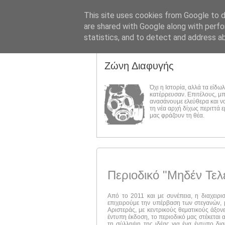
This site uses cookies from Google to de
are shared with Google along with perfo
statistics, and to detect and address a
Ζώνη Διαφυγής
Όχι η Ιστορία, αλλά τα είδω
κατέρρευσαν. Επιτέλους, μ
ανασάνουμε ελεύθερα και ν
τη νέα αρχή δίχως περιττά 
μας φράζουν τη θέα.
Περιοδικό "Μηδέν Τελ
Από το 2011 και με συνέπεια, η διαχειρι
επιχειρούμε την υπέρβαση των στεγανών, μ
Αριστεράς, με κεντρικούς θεματικούς άξον
έντυπη έκδοση, το περιοδικό μας στέκεται 
τη σύλληψη της ιδέας για ένα έντυπο δι