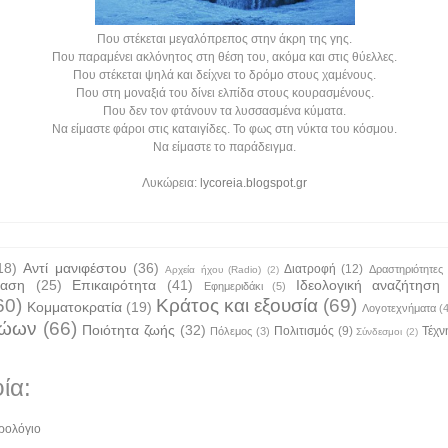
Που στέκεται μεγαλόπρεπος στην άκρη της γης.
Που παραμένει ακλόνητος στη θέση του, ακόμα και στις θύελλες.
Που στέκεται ψηλά και δείχνει το δρόμο στους χαμένους.
Που στη μοναξιά του δίνει ελπίδα στους κουρασμένους.
Που δεν τον φτάνουν τα λυσσασμένα κύματα.
Να είμαστε φάροι στις καταιγίδες. Το φως στη νύκτα του κόσμου.
Να είμαστε το παράδειγμα.
Λυκώρεια:
lycoreia.blogspot.gr
18)
Αντί μανιφέστου
(36)
Διατροφή
(12)
Δραστηριότητες
Αρχεία ήχου (Radio)
(2)
ταση
(25)
Επικαιρότητα
(41)
Ιδεολογική αναζήτηση
Εφημεριδάκι
(5)
60)
Κράτος και εξουσία
(69)
Κομματοκρατία
(19)
Λογοτεχνήματα
(
ζώων
(66)
Ποιότητα ζωής
(32)
Πολιτισμός
(9)
Τέχν
Πόλεμος
(3)
Σύνδεσμοι
(2)
ία:
ρολόγιο