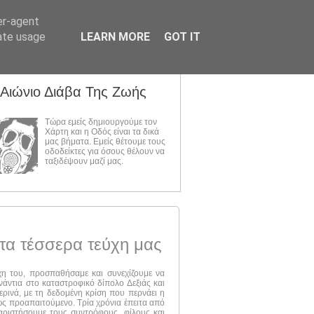
er-agent
rate usage
LEARN MORE
GOT IT
 Αιώνιο Διάβα Της Ζωής
Τώρα εμείς δημιουργούμε τον
Χάρτη και η Οδός είναι τα δικά
μας βήματα. Εμείς θέτουμε τους
οδοδείκτες για όσους θέλουν να
ταξιδέψουν μαζί μας.
τα τέσσερα τεύχη μας
ύχη του, προσπαθήσαμε και συνεχίζουμε να
νάντια στο καταστροφικό δίπολο Δεξιάς και
ερινά, με τη δεδομένη κρίση που περνάει η
 ως προαπαιτούμενο. Τρία χρόνια έπειτα από
αριστήσουμε τους συντρόφους, φίλους και