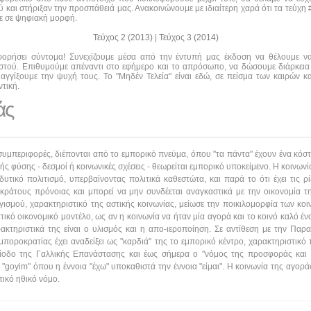
και στήριξαν την προσπάθειά μας. Ανακοινώνουμε με ιδιαίτερη χαρά ότι τα τεύχη #0
τε σε ψηφιακή μορφή.
Τεύχος 2 (2013)
|
Τεύχος 3 (2014)
οφορήσει σύντομα! Συνεχίζουμε μέσα από την έντυπή μας έκδοση να θέλουμε 
αστού. Επιθυμούμε απέναντι στο εφήμερο και το απρόσωπο, να δώσουμε διάρκεια
αγγίξουμε την ψυχή τους. Το "Μηδέν Τελεία" είναι εδώ, σε πείσμα των καιρών κα
τική.
άς
συμπεριφορές, διέπονται από το εμπορικό πνεύμα, όπου "τα πάντα" έχουν ένα κόστο
ικής φύσης - δεσμοί ή κοινωνικές σχέσεις - θεωρείται εμπορικό υποκείμενο. Η κοινω
 δυτικό πολιτισμό, υπερβαίνοντας πολιτικά καθεστώτα, και παρά το ότι έχει τις 
υ κράτους πρόνοιας και μπορεί να μην συνδέεται αναγκαστικά με την οικονομία τ
σμού, χαρακτηριστικό της αστικής κοινωνίας, μείωσε την ποικιλομορφία των κοι
ικό οικονομικό μοντέλο, ως αν η κοινωνία να ήταν μία αγορά και το κοινό καλό 
κτηριστικά της είναι ο υλισμός και η απο-ιεροποίηση. Σε αντίθεση με την Παρ
μποροκρατίας έχει αναδείξει ως "καρδιά" της το εμπορικό κέντρο, χαρακτηριστικό
ρίοδο της Γαλλικής Επανάστασης και έως σήμερα ο "νόμος της προσφοράς και τη
oyim" όπου η έννοια "έχω" υποκαθιστά την έννοια "είμαι". Η κοινωνία της αγοράς 
τικό ηθικό νόμο.