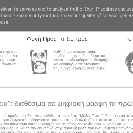
liver its services and to analyze traffic. Your IP address and us
rmance and security metrics to ensure quality of service, gene
buse.
Φυγή Προς Τα Εμπρός
Το
λα είναι που
Καθ' οδόν ανακαλύπτουμε,
πορούμε να
συνθέτουμε, προσδιορίζουμε και
α χαρούμε
επαναπροσδιοριζόμαστε, δοκιμάζουμε
εμπόδια να
και δοκιμαζόμαστε. γινόμαστε
δημιουργοί δεδομένων και αξιών.
εία": διαθέσιμα σε ψηφιακή μορφή τα πρώ
στική ομάδα του Exit Area εκδίδει το περιοδικό "Μηδέν Τελεία". Στα τέσσερα τε
ε μια ξεχωριστή αρθρογραφία απέναντι στην ιδεολογική και πολιτική ορθότητα, ε
ες τον Φυλετισμό και την Αναρχία. Με τις τόσες δυσκολίες που συναντούμε καθημ
ακόμα όρθιο, και το πιο σημαντικό, στην ποιοτική βάση που έχουμε θέσει εξ' αρχής
αφορετικό από κάθε αντίστοιχο που κυκλοφορούσε μέχρι τότε, θα θέλαμε να ευχ