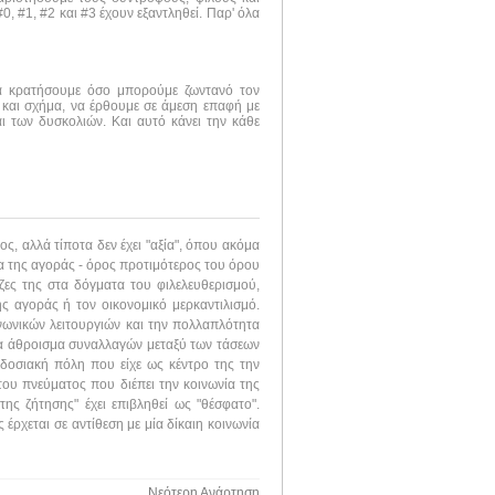
, #1, #2 και #3 έχουν εξαντληθεί. Παρ' όλα
να κρατήσουμε όσο μπορούμε ζωντανό τον
 και σχήμα, να έρθουμε σε άμεση επαφή με
ι των δυσκολιών. Και αυτό κάνει την κάθε
ς, αλλά τίποτα δεν έχει "αξία", όπου ακόμα
νία της αγοράς - όρος προτιμότερος του όρου
ρίζες της στα δόγματα του φιλελευθερισμού,
ης αγοράς ή τον οικονομικό μερκαντιλισμό.
νωνικών λειτουργιών και την πολλαπλότητα
ένα άθροισμα συναλλαγών μεταξύ των τάσεων
αδοσιακή πόλη που είχε ως κέντρο της την
 του πνεύματος που διέπει την κοινωνία της
ς ζήτησης" έχει επιβληθεί ως "θέσφατο".
έρχεται σε αντίθεση με μία δίκαιη κοινωνία
Νεότερη Ανάρτηση