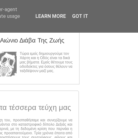
er-agent
rate usage
LEARN MORE
GOT IT
 Αιώνιο Διάβα Της Ζωής
Τώρα εμείς δημιουργούμε τον
Χάρτη και η Οδός είναι τα δικά
μας βήματα. Εμείς θέτουμε τους
οδοδείκτες για όσους θέλουν να
ταξιδέψουν μαζί μας.
τα τέσσερα τεύχη μας
ύχη του, προσπαθήσαμε και συνεχίζουμε να
νάντια στο καταστροφικό δίπολο Δεξιάς και
ερινά, με τη δεδομένη κρίση που περνάει η
 ως προαπαιτούμενο. Τρία χρόνια έπειτα από
αριστήσουμε τους συντρόφους, φίλους και