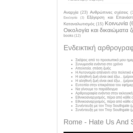
Αναρχία
(23)
Ανθρώπινες σχέσεις
(
Εξέγερση και Επανάσ
Εκκλησία
(3)
Κοινωνία
(
Καταναλωτισμός
(15)
Οικολογία και δικαιώματα 
books
(12)
Ενδεικτική αρθρογραφ
Σκέψεις από το προσωπικό μου ημε
Συνωμοσία ενάντια στο χρόνο
Απολιτεία. στάση ζωής
Η Αυτονομία απέναντι στο πολιτικό
Η αληθινή ζωή είναι εκεί έξω... (μέρος
Η αληθινή ζωή είναι εκεί έξω... (μέρος
Ευτοπία στην επικράτεια του εφήμε
Να γίνουμε το παράδειγμα
Αρθρογραφία ενάντια στην εκλογική
Εθνικοαναρχισμός, πέρα από κάθε σ
Εθνικοαναρχισμός, πέρα από κάθε σ
Συνέντευξη με τον Troy Southgate (μ
Συνέντευξη με τον Troy Southgate (μ
Rome - Hate Us And 