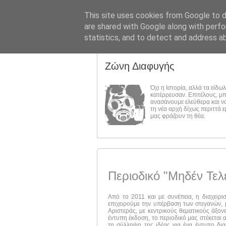
This site uses cookies from Google to de
are shared with Google along with perfo
statistics, and to detect and address a
Ζώνη Διαφυγής
Όχι η Ιστορία, αλλά τα είδω
κατέρρευσαν. Επιτέλους, μ
ανασάνουμε ελεύθερα και ν
τη νέα αρχή δίχως περιττά 
μας φράζουν τη θέα.
Περιοδικό "Μηδέν Τελ
Από το 2011 και με συνέπεια, η διαχειρι
επιχειρούμε την υπέρβαση των στεγανών, μ
Αριστεράς, με κεντρικούς θεματικούς άξον
έντυπη έκδοση, το περιοδικό μας στέκεται 
τη σύλληψη της ιδέας για ένα έντυπο δι