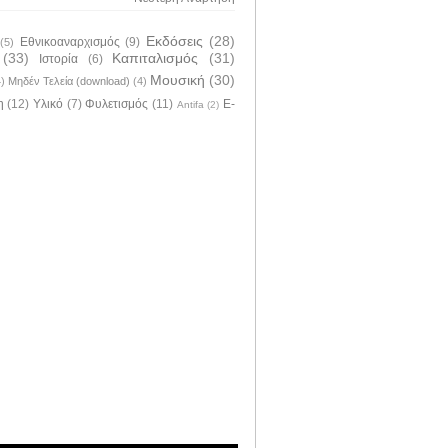
Εκδόσεις
(28)
Εθνικοαναρχισμός
(9)
(5)
(33)
Καπιταλισμός
(31)
Ιστορία
(6)
Μουσική
(30)
4)
Μηδέν Τελεία (download)
(4)
η
(12)
Υλικό
(7)
Φυλετισμός
(11)
E-
Antifa
(2)