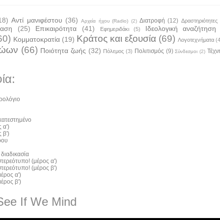
18)
Αντί μανιφέστου
(36)
Διατροφή
(12)
Δραστηριότητες
Αρχεία ήχου (Radio)
(2)
ταση
(25)
Επικαιρότητα
(41)
Ιδεολογική αναζήτηση
Εφημεριδάκι
(5)
60)
Κράτος και εξουσία
(69)
Κομματοκρατία
(19)
Λογοτεχνήματα
(
ζώων
(66)
Ποιότητα ζωής
(32)
Πολιτισμός
(9)
Τέχν
Πόλεμος
(3)
Σύνδεσμοι
(2)
ία:
ρολόγιο
 κατεστημένο
 α')
 β')
ρου
 διαδικασία
τερεότυπο! (μέρος α')
τερεότυπο! (μέρος β')
έρος α')
έρος β')
See If We Mind