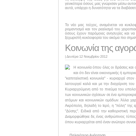
γενικότερα όσους μας γνώρισαν μέσω αυτού 
αυτά, υπάρχει η δυνατότητα να τα διαβάσε
Το νέο μας τεύχος, αναμένεται να κυκλ
ρομαντισμό και τον ρεαλισμό του χειροπι
όσους έχουν παρόμοιες ανησυχίες και να 
ξεχωριστή κυκλοφορία του ακόμα πιο σημαν
Κοινωνία της αγορ
|
Δευτέρα 12 Νοεμβρίου 2012
Η κοινωνία όπου όλες οι δράσεις και 
και ότι δεν είναι οικονομικής ή εμπορ
"καπιταλιστική κοινωνία" - κυριαρχεί στον
λειτουργεί καλά και με την διαχείριση το
Κυριαρχούμενη από το πνεύμα του υπολογι
των κοινωνικών σχέσεων σε ένα εμποροκρατ
ατόμων και κοινωνικών ομάδων. Άλλα χαρα
Ακρόπολη, δηλαδή το Ιερό, η "πόλη" της ε
"Δύσης". Ειδικά από την καθοριστική πε
Διαμορφώθηκε δε, ένας ανθρώπινος τύπος "g
όπου κυριαρχείται από έναν ανώτερο συνεκ
Παλαιότερη Ανάρτηση