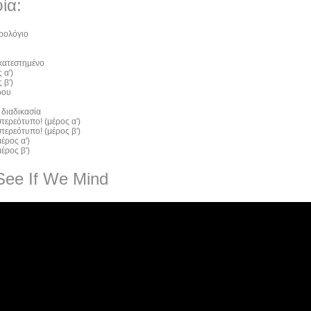
ία:
ρολόγιο
 κατεστημένο
 α')
 β')
ρου
 διαδικασία
τερεότυπο! (μέρος α')
τερεότυπο! (μέρος β')
έρος α')
έρος β')
See If We Mind