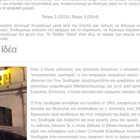
και στήριξαν την προσπάθειά μας. Ανακοινώνουμε με ιδιαίτερη χαρά ότι τα τεύχη #0
τε σε ψηφιακή μορφή.
Τεύχος 2 (2013)
|
Τεύχος 3 (2014)
οφορήσει σύντομα! Συνεχίζουμε μέσα από την έντυπή μας έκδοση να θέλουμε 
αστού. Επιθυμούμε απέναντι στο εφήμερο και το απρόσωπο, να δώσουμε διάρκεια
αγγίξουμε την ψυχή τους. Το "Μηδέν Τελεία" είναι εδώ, σε πείσμα των καιρών κα
τική.
Ιδέα
Όταν ο Ιταλός μελετητής των πολιτικών δογμάτων, ο ιστορικός 
"επαναστατικής αριστεράς" ή των αναρχικών κινημάτων ακούει 
ιδεολόγο του Troy Southgate, προβληματίζεται και αμφιβάλλει μπ
καινοτόμο κοσμοθεωρία (Weltanschauung), και αυτό γιατί αγνο
Ευρώπης. Εντούτοις, η Ιταλία αποτελεί από ορισμένες απόψεις εξ
Ο Troy Southgate γεννήθηκε στο Λονδίνο το 1965, αποφοίτησε 
Ιστορίας και Θεολογίας και αναδείχθηκε ως ο ιδεολόγος ενός Ε
δημιουργία νέων συνθέσεων και στην υπέρβαση της Δεξιάς και τη
του Southgate έχει διαβαστεί και γίνει γνωστή, έστω και οριακ
τις εκδόσεις Edizioni Sì, η οποία εξέδωσε το Εθνικο-Αναρχικό Μα
χάρη στο ενδιαφέρον των Libere Comunità (Ελεύθερων Κοινοτήτ
Southgate στην κοινοτιστική τους πρακτική. Αυτό το άρθρο προσπ