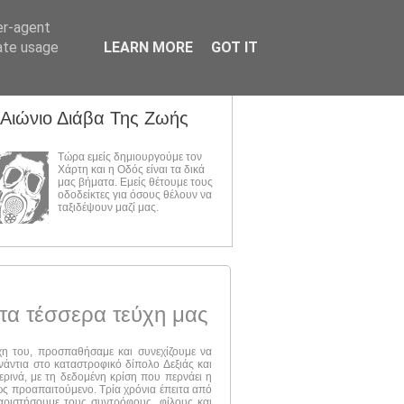
er-agent
rate usage
LEARN MORE
GOT IT
 Αιώνιο Διάβα Της Ζωής
Τώρα εμείς δημιουργούμε τον
Χάρτη και η Οδός είναι τα δικά
μας βήματα. Εμείς θέτουμε τους
οδοδείκτες για όσους θέλουν να
ταξιδέψουν μαζί μας.
τα τέσσερα τεύχη μας
ύχη του, προσπαθήσαμε και συνεχίζουμε να
νάντια στο καταστροφικό δίπολο Δεξιάς και
ερινά, με τη δεδομένη κρίση που περνάει η
 ως προαπαιτούμενο. Τρία χρόνια έπειτα από
αριστήσουμε τους συντρόφους, φίλους και