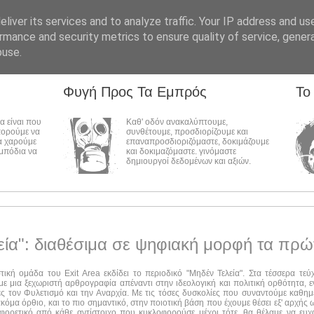
liver its services and to analyze traffic. Your IP address and us
rmance and security metrics to ensure quality of service, gene
buse.
Φυγή Προς Τα Εμπρός
Το
λα είναι που
Καθ' οδόν ανακαλύπτουμε,
πορούμε να
συνθέτουμε, προσδιορίζουμε και
α χαρούμε
επαναπροσδιοριζόμαστε, δοκιμάζουμε
εμπόδια να
και δοκιμαζόμαστε. γινόμαστε
δημιουργοί δεδομένων και αξιών.
εία": διαθέσιμα σε ψηφιακή μορφή τα πρώ
στική ομάδα του Exit Area εκδίδει το περιοδικό "Μηδέν Τελεία". Στα τέσσερα τε
ε μια ξεχωριστή αρθρογραφία απέναντι στην ιδεολογική και πολιτική ορθότητα, ε
ες τον Φυλετισμό και την Αναρχία. Με τις τόσες δυσκολίες που συναντούμε καθημ
ακόμα όρθιο, και το πιο σημαντικό, στην ποιοτική βάση που έχουμε θέσει εξ' αρχής
αφορετικό από κάθε αντίστοιχο που κυκλοφορούσε μέχρι τότε, θα θέλαμε να ευχ