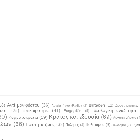
18)
Αντί μανιφέστου
(36)
Διατροφή
(12)
Δραστηριότητες
Αρχεία ήχου (Radio)
(2)
ταση
(25)
Επικαιρότητα
(41)
Ιδεολογική αναζήτηση
Εφημεριδάκι
(5)
60)
Κράτος και εξουσία
(69)
Κομματοκρατία
(19)
Λογοτεχνήματα
(
ζώων
(66)
Ποιότητα ζωής
(32)
Πολιτισμός
(9)
Τέχν
Πόλεμος
(3)
Σύνδεσμοι
(2)