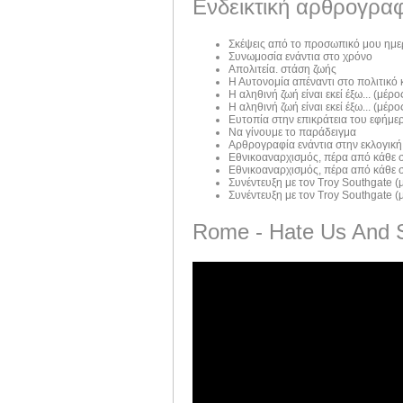
Ενδεικτική αρθρογραφ
Σκέψεις από το προσωπικό μου ημε
Συνωμοσία ενάντια στο χρόνο
Απολιτεία. στάση ζωής
Η Αυτονομία απέναντι στο πολιτικό
Η αληθινή ζωή είναι εκεί έξω... (μέρος
Η αληθινή ζωή είναι εκεί έξω... (μέρος
Ευτοπία στην επικράτεια του εφήμε
Να γίνουμε το παράδειγμα
Αρθρογραφία ενάντια στην εκλογική
Εθνικοαναρχισμός, πέρα από κάθε σ
Εθνικοαναρχισμός, πέρα από κάθε σ
Συνέντευξη με τον Troy Southgate (μ
Συνέντευξη με τον Troy Southgate (μ
Rome - Hate Us And 