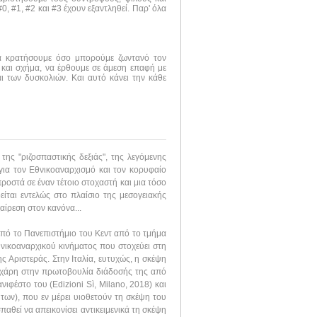
, #1, #2 και #3 έχουν εξαντληθεί. Παρ' όλα
να κρατήσουμε όσο μπορούμε ζωντανό τον
 και σχήμα, να έρθουμε σε άμεση επαφή με
ι των δυσκολιών. Και αυτό κάνει την κάθε
της "ριζοσπαστικής δεξιάς", της λεγόμενης
για τον Εθνικοαναρχισμό και τον κορυφαίο
ροστά σε έναν τέτοιο στοχαστή και μια τόσο
είται εντελώς στο πλαίσιο της μεσογειακής
αίρεση στον κανόνα...
από το Πανεπιστήμιο του Κεντ από το τμήμα
θνικοαναρχικού κινήματος που στοχεύει στη
ς Αριστεράς. Στην Ιταλία, ευτυχώς, η σκέψη
ά, χάρη στην πρωτοβουλία διάδοσής της από
νιφέστο του (Edizioni Sì, Milano, 2018) και
ων), που εν μέρει υιοθετούν τη σκέψη του
αθεί να απεικονίσει αντικειμενικά τη σκέψη