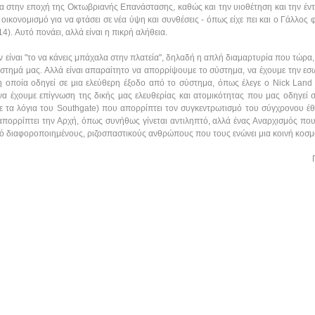
α στην εποχή της Οκτωβριανής Επανάστασης, καθώς και την υιοθέτηση και την έντα
οικονομισμό για να φτάσει σε νέα ύψη και συνθέσεις - όπως είχε πει και ο Γάλλος 
14). Αυτό πονάει, αλλά είναι η πικρή αλήθεια.
ν είναι "το να κάνεις μπάχαλα στην πλατεία", δηλαδή η απλή διαμαρτυρία που τώρα, 
τημά μας. Αλλά είναι απαραίτητο να απορρίψουμε το σύστημα, να έχουμε την εσωτ
η οποία οδηγεί σε μια ελεύθερη έξοδο από το σύστημα, όπως έλεγε ο Nick Land 
 να έχουμε επίγνωση της δικής μας ελευθερίας και ατομικότητας που μας οδηγεί
ε τα λόγια του Southgate) που απορρίπτει τον συγκεντρωτισμό του σύγχρονου έθν
απορρίπτει την Αρχή, όπως συνήθως γίνεται αντιληπτό, αλλά ένας Αναρχισμός που 
πό διαφοροποιημένους, ριζοσπαστικούς ανθρώπους που τους ενώνει μια κοινή κοσ