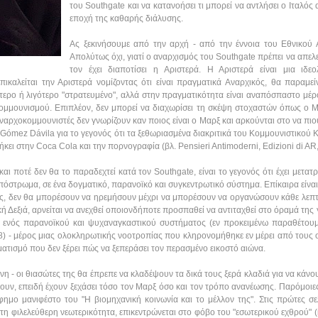
του Southgate και να κατανοήσει τι μπορεί να αντλήσει ο Ιταλός
εποχή της καθαρής διάλυσης.
Ας ξεκινήσουμε από την αρχή - από την έννοια του Εθνικού 
Απολύτως όχι, γιατί ο αναρχισμός του Southgate πρέπει να απελε
τον έχει διαποτίσει η Αριστερά. Η Αριστερά είναι μια ιδε
ικαλείται την Αριστερά νομίζοντας ότι είναι πραγματικά Aναρχικός, θα παραμείν
τερο ή λιγότερο "στρατευμένο", αλλά στην πραγματικότητα είναι αναπόσπαστο μέρ
ομμουνισμού. Επιπλέον, δεν μπορεί να διαχωρίσει τη σκέψη στοχαστών όπως ο 
αναρχοκομμουνιστές δεν γνωρίζουν καν ποιος είναι ο Μαρξ και αρκούνται στο να πιο
Gómez Dávila για το γεγονός ότι τα ξεθωριασμένα διακριτικά του Κομμουνιστικού Κ
κει στην Coca Cola και την πορνογραφία (βλ. Pensieri Antimoderni, Edizioni di AR,
αι ποτέ δεν θα το παραδεχτεί κατά τον Southgate, είναι το γεγονός ότι έχει μετατ
πόστρωμα, σε ένα δογματικό, παρανοϊκό και συγκεντρωτικό σύστημα. Επίκαιρα είναι 
εράς, δεν θα μπορέσουν να ηρεμήσουν μέχρι να μπορέσουν να οργανώσουν κάθε λεπτ
ή Δεξιά, αρνείται να ανεχθεί οποιονδήποτε προσπαθεί να αντιταχθεί στο όραμά της γ
ς ενός παρανοϊκού και ψυχαναγκαστικού συστήματος (εν προκειμένω παραθέτουμε 
018) - μέρος μιας ολοκληρωτικής νοοτροπίας που κληρονομήθηκε εν μέρει από τους
ματισμό που δεν ξέρει πώς να ξεπεράσει τον περασμένο εικοστό αιώνα.
νη - οι θιασώτες της θα έπρεπε να κλαδέψουν τα δικά τους ξερά κλαδιά για να κάνου
υν, επειδή έχουν ξεχάσει τόσο τον Μαρξ όσο και τον τρόπο ανανέωσης. Παρόμοιε
φημο μανιφέστο του "Η βιομηχανική κοινωνία και το μέλλον της". Στις πρώτες σε
 τη φιλελεύθερη νεωτερικότητα, επικεντρώνεται στο φόβο του "εσωτερικού εχθρού" (