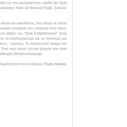
ξή της στη νεωτερικότητα, επειδή δεν ξέρει
φιλόσοφος Alain De Benoist (Πρβλ. Sull'orlo
συχνά και οικειοθελώς, δεν οδηγεί σε τίποτε
ερική ελευθερία που εισάγεται στον γήινο,
στο βιβλίο του "Dark Enlightenment" (Gog
 στο να οικοδομήσουμε και να στήσουμε μια
ους - κράτους. Το κοινοτιστικό όραμα του
δίνει στον εαυτό του μια εξουσία που είναι
μοθεωρία (Weltanschauung).
Περισσότερα στον σύνδεσμο:
Ρήγας Ακραίος