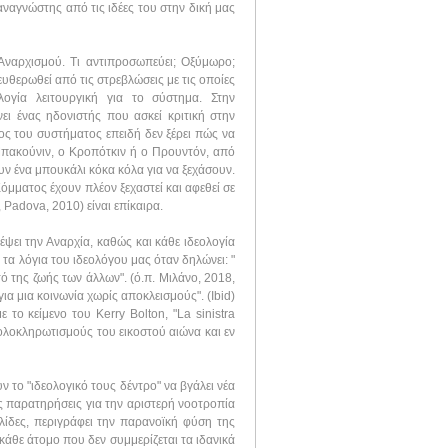
 αναγνώστης από τις ιδέες του στην δική μας
Αναρχισμού. Τι αντιπροσωπεύει; Οξύμωρο;
υθερωθεί από τις στρεβλώσεις με τις οποίες
ολογία λειτουργική για το σύστημα. Στην
ει ένας ηδονιστής που ασκεί κριτική στην
ος του συστήματος επειδή δεν ξέρει πώς να
Μπακούνιν, ο Κροπότκιν ή ο Προυντόν, από
υν ένα μπουκάλι κόκα κόλα για να ξεχάσουν.
όμματος έχουν πλέον ξεχαστεί και αφεθεί σε
 Padova, 2010) είναι επίκαιρα.
ρέψει την Αναρχία, καθώς και κάθε ιδεολογία
τα λόγια του ιδεολόγου μας όταν δηλώνει: "
ό της ζωής των άλλων". (ό.π. Μιλάνο, 2018,
ια μια κοινωνία χωρίς αποκλεισμούς". (Ibid)
το κείμενο του Kerry Bolton, "La sinistra
 ολοκληρωτισμούς του εικοστού αιώνα και εν
ν το "ιδεολογικό τους δέντρο" να βγάλει νέα
ς παρατηρήσεις για την αριστερή νοοτροπία
λίδες, περιγράφει την παρανοϊκή φύση της
κάθε άτομο που δεν συμμερίζεται τα ιδανικά