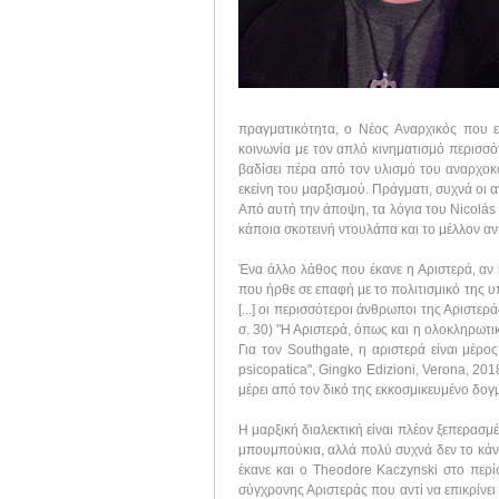
πραγματικότητα, ο Nέος Aναρχικός που επ
κοινωνία με τον απλό κινηματισμό περισσό
βαδίσει πέρα από τον υλισμό του αναρχοκ
εκείνη του μαρξισμού. Πράγματι, συχνά οι 
Από αυτή την άποψη, τα λόγια του Nicolás 
κάποια σκοτεινή ντουλάπα και το μέλλον ανή
Ένα άλλο λάθος που έκανε η Αριστερά, αν κ
που ήρθε σε επαφή με το πολιτισμικό της υ
[...] οι περισσότεροι άνθρωποι της Αριστ
σ. 30) "Η Αριστερά, όπως και η ολοκληρωτικ
Για τον Southgate, η αριστερά είναι μέρο
psicopatica", Gingko Edizioni, Verona, 2
μέρει από τον δικό της εκκοσμικευμένο δογ
Η μαρξική διαλεκτική είναι πλέον ξεπερασμέ
μπουμπούκια, αλλά πολύ συχνά δεν το κάνο
έκανε και ο Theodore Kaczynski στο περί
σύγχρονης Αριστεράς που αντί να επικρίνει