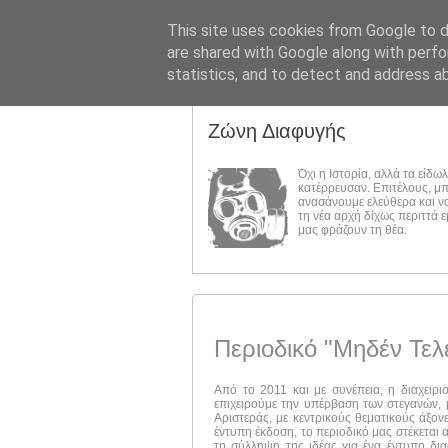
This site uses cookies from Google to de
are shared with Google along with perfo
statistics, and to detect and address a
Ζώνη Διαφυγής
Όχι η Ιστορία, αλλά τα είδω
κατέρρευσαν. Επιτέλους, μ
ανασάνουμε ελεύθερα και ν
τη νέα αρχή δίχως περιττά 
μας φράζουν τη θέα.
Περιοδικό "Μηδέν Τελ
Από το 2011 και με συνέπεια, η διαχειρι
επιχειρούμε την υπέρβαση των στεγανών, μ
Αριστεράς, με κεντρικούς θεματικούς άξον
έντυπη έκδοση, το περιοδικό μας στέκεται 
τη σύλληψη της ιδέας για ένα έντυπο δι