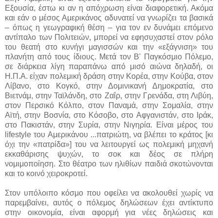
Εξουσία, έστω κι αν η απόχρωση είναι διαφορετική. Ακόμα
και εάν ο μέσος Αμερικάνος αδυνατεί να γνωρίζει τα βασικά
– όπως η γεωγραφική θέση – για τον εν δυνάμει επόμενο
αντίπαλο των Πολιτειών, μπορεί να εφησυχαστεί στον ρόλο
του θεατή στο κυνήγι μαγισσών και την «εξάγνιση» του
πλανήτη από τους ίδιους. Μετά τον Β' Παγκόσμιο Πόλεμο,
σε διάρκεια λίγη παραπάνω από μισό αιώνα δηλαδή, οι
Η.Π.Α. είχαν πολεμική δράση στην Κορέα, στην Κούβα, στον
Λίβανο, στο Κογκό, στην Δομινικανή Δημοκρατία, στο
Βιετνάμ, στην Ταϊλάνδη, στο Ζαΐρ, στην Γρενάδα, στη Λιβύη,
στον Περσικό Κόλπο, στον Παναμά, στην Σομαλία, στην
Αϊτή, στην Βοσνία, στο Κόσοβο, στο Αφγανιστάν, στο Ιράκ,
στο Πακιστάν, στην Συρία, στην Νιγηρία. Είναι μέρος του
lifestyle του Αμερικάνου ...πατριώτη, να βλέπει το κράτος [κι
όχι την «πατρίδα»] του να λειτουργεί ως πολεμική μηχανή
εκκαθάρισης ψυχών, το σοκ και δέος σε πλήρη
νομιμοποίηση. Στο θέατρο των ηλιθίων παιδιά σκοτώνονται
και το κοινό χειροκροτεί.
Στον υπόλοιπο κόσμο που οφείλει να ακολουθεί χωρίς να
παρεμβαίνει, αυτός ο πόλεμος δηλώσεων έχει αντίκτυπο
στην οικονομία, είναι αφορμή για νέες δηλώσεις και