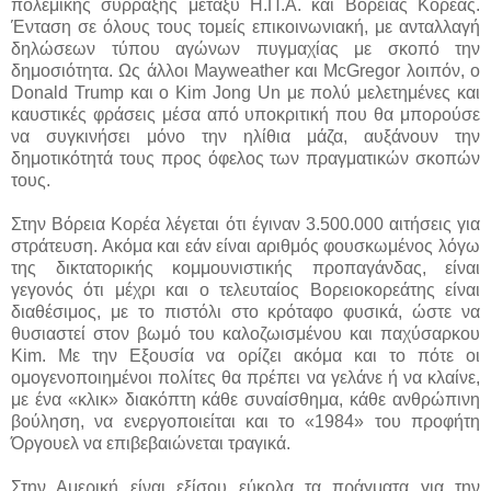
πολεμικής σύρραξης μεταξύ Η.Π.Α. και Βόρειας Κορέας.
Ένταση σε όλους τους τομείς επικοινωνιακή, με ανταλλαγή
δηλώσεων τύπου αγώνων πυγμαχίας με σκοπό την
δημοσιότητα. Ως άλλοι Mayweather και McGregor λοιπόν, ο
Donald Trump και ο Kim Jong Un με πολύ μελετημένες και
καυστικές φράσεις μέσα από υποκριτική που θα μπορούσε
να συγκινήσει μόνο την ηλίθια μάζα, αυξάνουν την
δημοτικότητά τους προς όφελος των πραγματικών σκοπών
τους.
Στην Βόρεια Κορέα λέγεται ότι έγιναν 3.500.000 αιτήσεις για
στράτευση. Ακόμα και εάν είναι αριθμός φουσκωμένος λόγω
της δικτατορικής κομμουνιστικής προπαγάνδας, είναι
γεγονός ότι μέχρι και ο τελευταίος Βορειοκορεάτης είναι
διαθέσιμος, με το πιστόλι στο κρόταφο φυσικά, ώστε να
θυσιαστεί στον βωμό του καλοζωισμένου και παχύσαρκου
Kim. Με την Εξουσία να ορίζει ακόμα και το πότε οι
ομογενοποιημένοι πολίτες θα πρέπει να γελάνε ή να κλαίνε,
με ένα «κλικ» διακόπτη κάθε συναίσθημα, κάθε ανθρώπινη
βούληση, να ενεργοποιείται και το «1984» του προφήτη
Όργουελ να επιβεβαιώνεται τραγικά.
Στην Αμερική είναι εξίσου εύκολα τα πράγματα για την