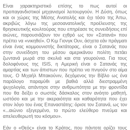
Είναι χαρακτηριστικό επίσης το πως αυτοί οι
προπαγανδιστικοί μηχανισμοί λειτουργούν. Η Δύση, όπως
και οι χώρες της Μέσης Ανατολής και όχι τόσο της Άπω,
ακριβώς λόγω της μεσοανατολικής προέλευσης της
θρησκευτικής κουλτούρας που επηρέασε τις συνειδήσεις επί
αιώνες, παρουσιάζουν τον εχθρό ως τον «Σατανά» που
πρέπει να «νικηθεί». Ο Κιμ Γιονγκ Ουν, άσχετα εάν πράγματι
είναι ένας κομμουνιστής δικτάτορας, είναι ο Σατανάς που
στην συνείδηση του μέσου αμερικάνου πολίτη πετάει
ζωντανά μωρά στα σκυλιά και στα γουρούνια. Για τους
δολοφόνους της ISIS, η Αμερική είναι ο Σατανάς της
αμαρτίας και των άπιστων που πρέπει να πνιγούν στο αίμα
τους. Ο Μιχαήλ Μπακούνιν, δεχόμενος την Βίβλο ως ένα
παράλογο παραμύθι με βαθιά αλλά διεστραμμένη
ψυχολογία, απάντησε στην ανθρωπότητα με την φροντίδα
που θα δείξει ο σωστός δάσκαλος στον ανόητο μαθητή,
ωστόσο και με την ακεραιότητα και καθαρότητα που έχει
στον λόγο του ένας Επαναστάτης: όρισε τον Σατανά, ως τον
«...αιώνιο εξεγερμένο, το πρώτο ελεύθερο πνεύμα και
απελευθερωτή του κόσμου».
Εάν ο «Θεός» είναι το Κράτος, που πάντοτε ορίζει τους