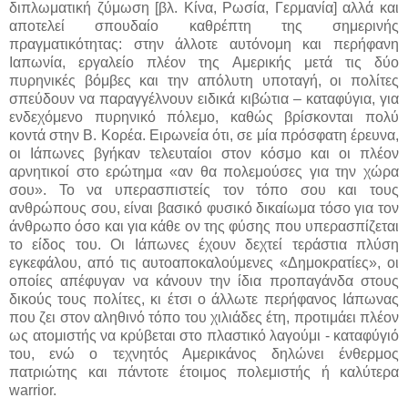
διπλωματική ζύμωση [βλ. Κίνα, Ρωσία, Γερμανία] αλλά και
αποτελεί σπουδαίο καθρέπτη της σημερινής
πραγματικότητας: στην άλλοτε αυτόνομη και περήφανη
Ιαπωνία, εργαλείο πλέον της Αμερικής μετά τις δύο
πυρηνικές βόμβες και την απόλυτη υποταγή, οι πολίτες
σπεύδουν να παραγγέλνουν ειδικά κιβώτια – καταφύγια, για
ενδεχόμενο πυρηνικό πόλεμο, καθώς βρίσκονται πολύ
κοντά στην Β. Κορέα. Ειρωνεία ότι, σε μία πρόσφατη έρευνα,
οι Ιάπωνες βγήκαν τελευταίοι στον κόσμο και οι πλέον
αρνητικοί στο ερώτημα «αν θα πολεμούσες για την χώρα
σου». Το να υπερασπιστείς τον τόπο σου και τους
ανθρώπους σου, είναι βασικό φυσικό δικαίωμα τόσο για τον
άνθρωπο όσο και για κάθε ον της φύσης που υπερασπίζεται
το είδος του. Οι Ιάπωνες έχουν δεχτεί τεράστια πλύση
εγκεφάλου, από τις αυτοαποκαλούμενες «Δημοκρατίες», οι
οποίες απέφυγαν να κάνουν την ίδια προπαγάνδα στους
δικούς τους πολίτες, κι έτσι ο άλλωτε περήφανος Ιάπωνας
που ζει στον αληθινό τόπο του χιλιάδες έτη, προτιμάει πλέον
ως ατομιστής να κρύβεται στο πλαστικό λαγούμι - καταφύγιό
του, ενώ ο τεχνητός Αμερικάνος δηλώνει ένθερμος
πατριώτης και πάντοτε έτοιμος πολεμιστής ή καλύτερα
warrior.