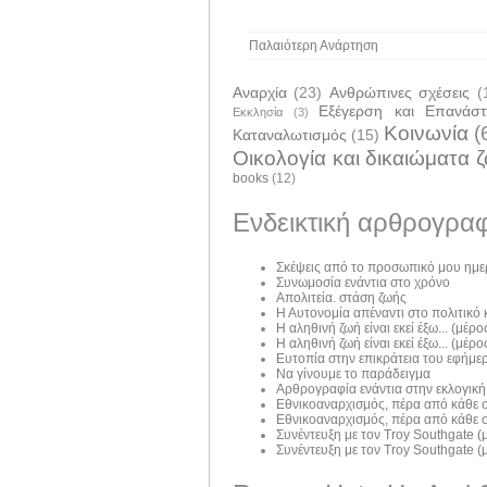
Παλαιότερη Ανάρτηση
Αναρχία
(23)
Ανθρώπινες σχέσεις
(
Εξέγερση και Επανάσ
Εκκλησία
(3)
Κοινωνία
(
Καταναλωτισμός
(15)
Οικολογία και δικαιώματα 
books
(12)
Ενδεικτική αρθρογραφ
Σκέψεις από το προσωπικό μου ημε
Συνωμοσία ενάντια στο χρόνο
Απολιτεία. στάση ζωής
Η Αυτονομία απέναντι στο πολιτικό
Η αληθινή ζωή είναι εκεί έξω... (μέρος
Η αληθινή ζωή είναι εκεί έξω... (μέρος
Ευτοπία στην επικράτεια του εφήμε
Να γίνουμε το παράδειγμα
Αρθρογραφία ενάντια στην εκλογική
Εθνικοαναρχισμός, πέρα από κάθε σ
Εθνικοαναρχισμός, πέρα από κάθε σ
Συνέντευξη με τον Troy Southgate (μ
Συνέντευξη με τον Troy Southgate (μ