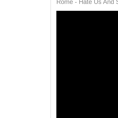
Rome - Hate Us And 