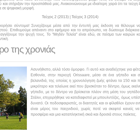
και στήριξαν την προσπάθειά μας. Ανακοινώνουμε με ιδιαίτερη χαρά ότι τα τεύχη #0
τε σε ψηφιακή μορφή.
Τεύχος 2 (2013)
|
Τεύχος 3 (2014)
οφορήσει σύντομα! Συνεχίζουμε μέσα από την έντυπή μας έκδοση να θέλουμε 
αστού. Επιθυμούμε απέναντι στο εφήμερο και το απρόσωπο, να δώσουμε διάρκεια
αγγίξουμε την ψυχή τους. Το "Μηδέν Τελεία" είναι εδώ, σε πείσμα των καιρών κα
τική.
ρο της χρονιάς
Ασυνήθιστο, αλλά τόσο όμορφο. Γι αυτό και αναδείχτηκε για φέτο
Εσθονία, στην περιοχή Orissaare, μέσα σε ένα γήπεδο και σ
βελανιδιά, της οποίας η χρονολόγηση ζωής φτάνει τα 150 και 
μικρότερο και τελείωνε εκεί που βρισκόταν το δέντρο, όμως εκείν
γήπεδο, με το δέντρο να βρίσκεται πλέον στη μέση του γηπέδου.
Στάλιν, επιχειρήθηκε να κατεδαφιστεί με μπουλντόζες, όμως υπέσ
δυνατό. Οι ποδοσφαιριστές, οι διαιτητές και οι φίλαθλοι έχουν εν
είναι μέρος του παιχνιδιού, χωρίς ποτέ να σκεφτεί κανείς 
προσφέρει και μια καταπληκτική σκιά και δροσιά στους παίκτες.