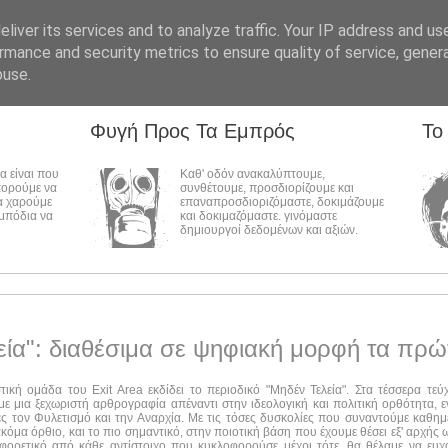
liver its services and to analyze traffic. Your IP address and us
rmance and security metrics to ensure quality of service, gene
buse.
Φυγή Προς Τα Εμπρός
Το
λα είναι που
Καθ' οδόν ανακαλύπτουμε,
πορούμε να
συνθέτουμε, προσδιορίζουμε και
α χαρούμε
επαναπροσδιοριζόμαστε, δοκιμάζουμε
εμπόδια να
και δοκιμαζόμαστε. γινόμαστε
δημιουργοί δεδομένων και αξιών.
εία": διαθέσιμα σε ψηφιακή μορφή τα πρώ
στική ομάδα του Exit Area εκδίδει το περιοδικό "Μηδέν Τελεία". Στα τέσσερα τε
ε μια ξεχωριστή αρθρογραφία απέναντι στην ιδεολογική και πολιτική ορθότητα, ε
ες τον Φυλετισμό και την Αναρχία. Με τις τόσες δυσκολίες που συναντούμε καθημ
ακόμα όρθιο, και το πιο σημαντικό, στην ποιοτική βάση που έχουμε θέσει εξ' αρχής
αφορετικό από κάθε αντίστοιχο που κυκλοφορούσε μέχρι τότε, θα θέλαμε να ευχ