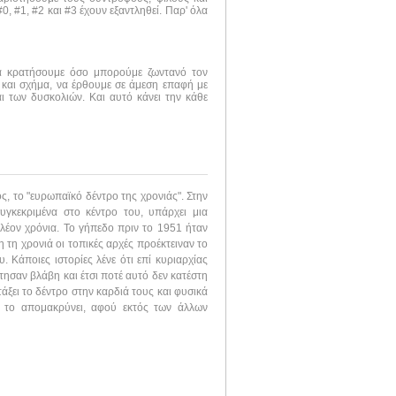
, #1, #2 και #3 έχουν εξαντληθεί. Παρ' όλα
να κρατήσουμε όσο μπορούμε ζωντανό τον
 και σχήμα, να έρθουμε σε άμεση επαφή με
ι των δυσκολιών. Και αυτό κάνει την κάθε
ς, το "ευρωπαϊκό δέντρο της χρονιάς". Στην
υγκεκριμένα στο κέντρο του, υπάρχει μια
πλέον χρόνια. Το γήπεδο πριν το 1951 ήταν
η τη χρονιά οι τοπικές αρχές προέκτειναν το
 Κάποιες ιστορίες λένε ότι επί κυριαρχίας
τησαν βλάβη και έτσι ποτέ αυτό δεν κατέστη
τάξει το δέντρο στην καρδιά τους και φυσικά
να το απομακρύνει, αφού εκτός των άλλων