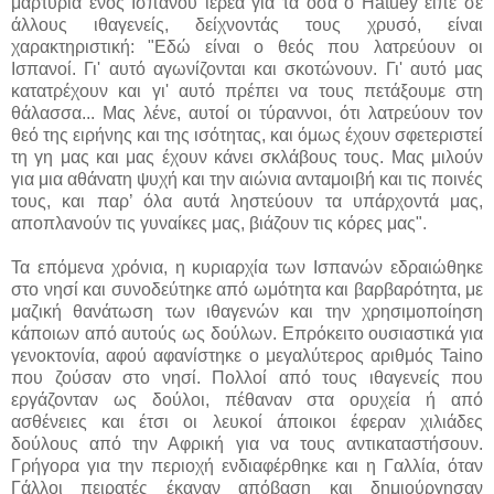
μαρτυρία ενός Ισπανού ιερέα για τα όσα ο Hatuey είπε σε
άλλους ιθαγενείς, δείχνοντάς τους χρυσό, είναι
χαρακτηριστική: "Εδώ είναι ο θεός που λατρεύουν οι
Ισπανοί. Γι' αυτό αγωνίζονται και σκοτώνουν. Γι' αυτό μας
κατατρέχουν και γι' αυτό πρέπει να τους πετάξουμε στη
θάλασσα... Μας λένε, αυτοί οι τύραννοι, ότι λατρεύουν τον
θεό της ειρήνης και της ισότητας, και όμως έχουν σφετεριστεί
τη γη μας και μας έχουν κάνει σκλάβους τους. Μας μιλούν
για μια αθάνατη ψυχή και την αιώνια ανταμοιβή και τις ποινές
τους, και παρ’ όλα αυτά ληστεύουν τα υπάρχοντά μας,
αποπλανούν τις γυναίκες μας, βιάζουν τις κόρες μας".
Τα επόμενα χρόνια, η κυριαρχία των Ισπανών εδραιώθηκε
στο νησί και συνοδεύτηκε από ωμότητα και βαρβαρότητα, με
μαζική θανάτωση των ιθαγενών και την χρησιμοποίηση
κάποιων από αυτούς ως δούλων. Επρόκειτο ουσιαστικά για
γενοκτονία, αφού αφανίστηκε ο μεγαλύτερος αριθμός Taino
που ζούσαν στο νησί. Πολλοί από τους ιθαγενείς που
εργάζονταν ως δούλοι, πέθαναν στα ορυχεία ή από
ασθένειες και έτσι οι λευκοί άποικοι έφεραν χιλιάδες
δούλους από την Αφρική για να τους αντικαταστήσουν.
Γρήγορα για την περιοχή ενδιαφέρθηκε και η Γαλλία, όταν
Γάλλοι πειρατές έκαναν απόβαση και δημιούργησαν