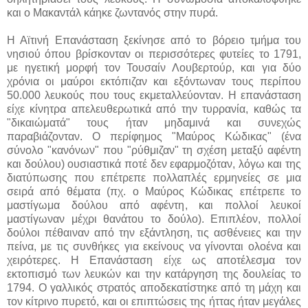
και ο Μακαντάλ κάηκε ζωντανός στην πυρά.
Η Αϊτινή Επανάσταση ξεκίνησε από το βόρειο τμήμα του
νησιού όπου βρίσκονταν οι περισσότερες φυτείες το 1791,
με ηγετική μορφή τον Τουσαίν Λουβερτούρ, και για δύο
χρόνια οι μαύροι εκτόπιζαν και εξόντωναν τους περίπου
50.000 λευκούς που τους εκμεταλλεύονταν. Η επανάσταση
είχε κίνητρα απελευθερωτικά από την τυρρανία, καθώς τα
"δικαιώματά" τους ήταν μηδαμινά και συνεχώς
παραβιάζονταν. Ο περίφημος "Μαύρος Κώδικας" (ένα
σύνολο "κανόνων" που "ρύθμιζαν" τη σχέση μεταξύ αφέντη
και δούλου) ουσιαστικά ποτέ δεν εφαρμοζόταν, λόγω και της
διατύπωσης που επέτρεπε πολλαπλές ερμηνείες σε μια
σειρά από θέματα (πχ. ο Μαύρος Κώδικας επέτρεπε το
μαστίγωμα δούλου από αφέντη, και πολλοί λευκοί
μαστίγωναν μέχρι θανάτου το δούλο). Επιπλέον, πολλοί
δούλοι πέθαιναν από την εξάντληση, τις ασθένειες και την
πείνα, με τις συνθήκες για εκείνους να γίνονται ολοένα και
χειρότερες. Η Επανάσταση είχε ως αποτέλεσμα τον
εκτοπισμό των λευκών και την κατάργηση της δουλείας το
1794. Ο γαλλικός στρατός αποδεκατίστηκε από τη μάχη και
τον κίτρινο πυρετό, και οι επιπτώσεις της ήττας ήταν μεγάλες