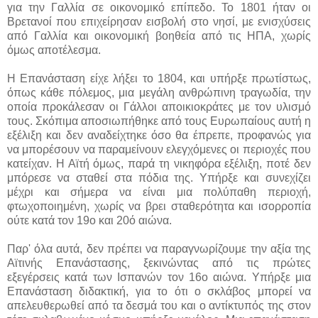
για την Γαλλία σε οικονομικό επίπεδο. Το 1801 ήταν οι
Βρετανοί που επιχείρησαν εισβολή στο νησί, με ενισχύσεις
από Γαλλία και οικονομική βοηθεία από τις ΗΠΑ, χωρίς
όμως αποτέλεσμα.
Η Επανάσταση είχε λήξει το 1804, και υπήρξε πρωτίστως,
όπως κάθε πόλεμος, μια μεγάλη ανθρώπινη τραγωδία, την
οποία προκάλεσαν οι Γάλλοι αποικιοκράτες με τον υλισμό
τους. Σκόπιμα αποσιωπήθηκε από τους Ευρωπαίους αυτή η
εξέλιξη και δεν αναδείχτηκε όσο θα έπρεπε, προφανώς για
να μπορέσουν να παραμείνουν ελεγχόμενες οι περιοχές που
κατείχαν. Η Αϊτή όμως, παρά τη νικηφόρα εξέλιξη, ποτέ δεν
μπόρεσε να σταθεί στα πόδια της. Υπήρξε και συνεχίζει
μέχρι και σήμερα να είναι μια πολύπαθη περιοχή,
φτωχοποιημένη, χωρίς να βρει σταθερότητα και ισορροπία
ούτε κατά τον 19ο και 20ό αιώνα.
Παρ' όλα αυτά, δεν πρέπει να παραγνωρίζουμε την αξία της
Αϊτινής Επανάστασης, ξεκινώντας από τις πρώτες
εξεγέρσεις κατά των Ισπανών τον 16ο αιώνα. Υπήρξε μια
Επανάσταση διδακτική, για το ότι ο σκλάβος μπορεί να
απελευθερωθεί από τα δεσμά του και ο αντίκτυπός της στον