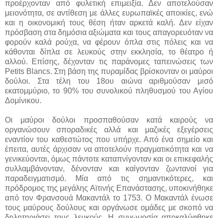
προέρχονταν από φυλετική επιμειξία. Δεν αποτελούσαν
μειονότητα, σε αντίθεση με άλλες ευρωπαϊκές αποικίες, ενώ
και η οικονομική τους θέση ήταν αρκετά καλή. Δεν είχαν
πρόσβαση στα δημόσια αξιώματα και τους απαγορευόταν να
φορούν καλά ρούχα, να φέρουν όπλα στις πόλεις και να
κάθονται δίπλα σε λευκούς στην εκκλησία, το θέατρο ή
αλλού. Επίσης, δέχονταν τις παράνομες ταπεινώσεις των
Petits Blancs. Στη βάση της πυραμίδας βρίσκονταν οι μαύροι
δούλοι. Στα τέλη του 18ου αιώνα αριθμούσαν μισό
εκατομμύριο, το 90% του συνολικού πληθυσμού του Αγίου
Δομίνικου.
Οι μαύροι δούλοι προσπαθούσαν κατά καιρούς να
οργανώσουν σποραδικές αλλά και μαζικές εξεγέρσεις
εναντίον του καθεστώτος που υπήρχε. Από ένα σημείο και
έπειτα, αυτές άρχισαν να αποτελούν πραγματικότητα και να
γενικεύονται, όμως πάντοτε καταπνίγονταν και οι επικεφαλής
συλλαμβάνονταν, δένονταν και καίγονταν ζωντανοί για
παραδειγματισμό. Μία από τις σημαντικότερες, και
πρόδρομος της μεγάλης Αϊτινής Επανάστασης, υποκινήθηκε
από τον Φρανσουά Μακαντάλ το 1753. Ο Μακαντάλ ένωσε
τους μαύρους δούλους και οργάνωσε ομάδες με σκοπό να
δηλητηριάσει τους λευκούς. Η συνωμοσία αποκαλύφθηκε