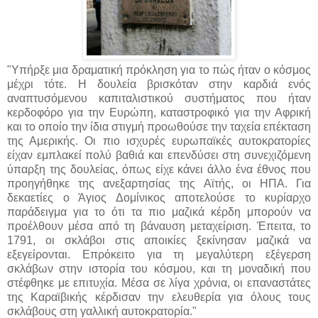
"Υπήρξε μια δραματική πρόκληση για το πώς ήταν ο κόσμος
μέχρι τότε. Η δουλεία βρισκόταν στην καρδιά ενός
αναπτυσόμενου καπιταλιστικού συστήματος που ήταν
κερδοφόρο για την Ευρώπη, καταστροφικό για την Αφρική
και το οποίο την ίδια στιγμή προωθούσε την ταχεία επέκταση
της Αμερικής. Οι πιο ισχυρές ευρωπαϊκές αυτοκρατορίες
είχαν εμπλακεί πολύ βαθιά και επενδύσει στη συνεχιζόμενη
ύπαρξη της δουλείας, όπως είχε κάνει άλλο ένα έθνος που
προηγήθηκε της ανεξαρτησίας της Αϊτής, οι ΗΠΑ. Για
δεκαετίες ο Άγιος Δομίνικος αποτελούσε το κυρίαρχο
παράδειγμα για το ότι τα πιο μαζικά κέρδη μπορούν να
προέλθουν μέσα από τη βάναυση μεταχείριση. Έπειτα, το
1791, οι σκλάβοι στις αποικίες ξεκίνησαν μαζικά να
εξεγείρονται. Επρόκειτο για τη μεγαλύτερη εξέγερση
σκλάβων στην ιστορία του κόσμου, και τη μοναδική που
στέφθηκε με επιτυχία. Μέσα σε λίγα χρόνια, οι επαναστάτες
της Καραϊβικής κέρδισαν την ελευθερία για όλους τους
σκλάβους στη γαλλική αυτοκρατορία."