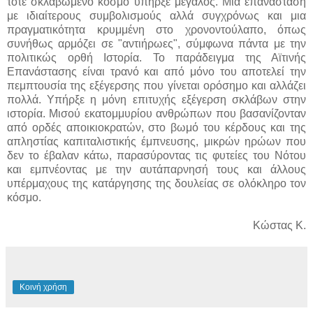
τότε σκλαβωμένο κόσμο υπήρξε μεγάλος. Μια επανάσταση
με ιδιαίτερους συμβολισμούς αλλά συγχρόνως και μια
πραγματικότητα κρυμμένη στο χρονοντούλαπο, όπως
συνήθως αρμόζει σε "αντιήρωες", σύμφωνα πάντα με την
πολιτικώς ορθή Ιστορία. Το παράδειγμα της Αϊτινής
Επανάστασης είναι τρανό και από μόνο του αποτελεί την
πεμπτουσία της εξέγερσης που γίνεται ορόσημο και αλλάζει
πολλά. Υπήρξε η μόνη επιτυχής εξέγερση σκλάβων στην
ιστορία. Μισού εκατομμυρίου ανθρώπων που βασανίζονταν
από ορδές αποικιοκρατών, στο βωμό του κέρδους και της
απληστίας καπιταλιστικής έμπνευσης, μικρών ηρώων που
δεν το έβαλαν κάτω, παρασύροντας τις φυτείες του Νότου
και εμπνέοντας με την αυτάπαρνησή τους και άλλους
υπέρμαχους της κατάργησης της δουλείας σε ολόκληρο τον
κόσμο.
Κώστας Κ.
Κοινή χρήση