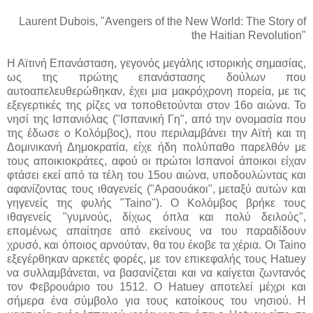
Laurent Dubois, "Avengers of the New World: The Story of
the Haitian Revolution"
Η Αϊτινή Επανάσταση, γεγονός μεγάλης ιστορικής σημασίας,
ως της πρώτης επανάστασης δούλων που
αυτοαπελευθερώθηκαν, έχει μια μακρόχρονη πορεία, με τις
εξεγερτικές της ρίζες να τοποθετούνται στον 16ο αιώνα. Το
νησί της Ισπανιόλας ("Ισπανική Γη", από την ονομασία που
της έδωσε ο Κολόμβος), που περιλαμβάνει την Αϊτή και τη
Δομινικανή Δημοκρατία, είχε ήδη πολύπαθο παρελθόν με
τους αποικιοκράτες, αφού οι πρώτοι Ισπανοί άποικοι είχαν
φτάσει εκεί από τα τέλη του 15ου αιώνα, υποδουλώντας και
αφανίζοντας τους ιθαγενείς ("Αραουάκοι", μεταξύ αυτών και
γηγενείς της φυλής "Taino"). Ο Κολόμβος βρήκε τους
ιθαγενείς "γυμνούς, δίχως όπλα και πολύ δειλούς",
επομένως απαίτησε από εκείνους να του παραδίδουν
χρυσό, και όποιος αρνούταν, θα του έκοβε τα χέρια. Οι Taino
εξεγέρθηκαν αρκετές φορές, με τον επικεφαλής τους Hatuey
να συλλαμβάνεται, να βασανίζεται και να καίγεται ζωντανός
τον Φεβρουάριο του 1512. Ο Hatuey αποτελεί μέχρι και
σήμερα ένα σύμβολο για τους κατοίκους του νησιού. Η