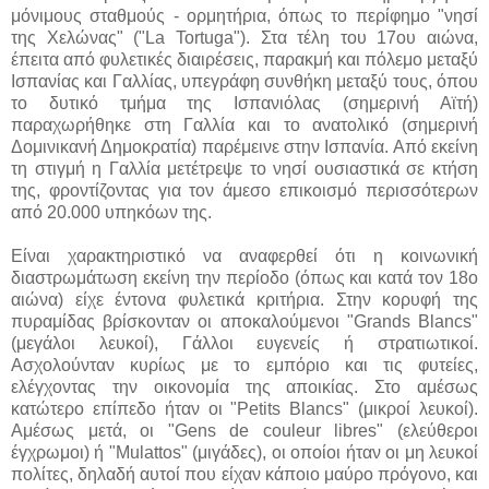
μόνιμους σταθμούς - ορμητήρια, όπως το περίφημο "νησί
της Χελώνας" ("La Tortuga"). Στα τέλη του 17ου αιώνα,
έπειτα από φυλετικές διαιρέσεις, παρακμή και πόλεμο μεταξύ
Ισπανίας και Γαλλίας, υπεγράφη συνθήκη μεταξύ τους, όπου
το δυτικό τμήμα της Ισπανιόλας (σημερινή Αϊτή)
παραχωρήθηκε στη Γαλλία και το ανατολικό (σημερινή
Δομινικανή Δημοκρατία) παρέμεινε στην Ισπανία. Από εκείνη
τη στιγμή η Γαλλία μετέτρεψε το νησί ουσιαστικά σε κτήση
της, φροντίζοντας για τον άμεσο επικοισμό περισσότερων
από 20.000 υπηκόων της.
Είναι χαρακτηριστικό να αναφερθεί ότι η κοινωνική
διαστρωμάτωση εκείνη την περίοδο (όπως και κατά τον 18ο
αιώνα) είχε έντονα φυλετικά κριτήρια. Στην κορυφή της
πυραμίδας βρίσκονταν οι αποκαλούμενοι "Grands Blancs"
(μεγάλοι λευκοί), Γάλλοι ευγενείς ή στρατιωτικοί.
Ασχολούνταν κυρίως με το εμπόριο και τις φυτείες,
ελέγχοντας την οικονομία της αποικίας. Στο αμέσως
κατώτερο επίπεδο ήταν οι "Petits Blancs" (μικροί λευκοί).
Αμέσως μετά, οι "Gens de couleur libres" (ελεύθεροι
έγχρωμοι) ή "Mulattos" (μιγάδες), οι οποίοι ήταν οι μη λευκοί
πολίτες, δηλαδή αυτοί που είχαν κάποιο μαύρο πρόγονο, και