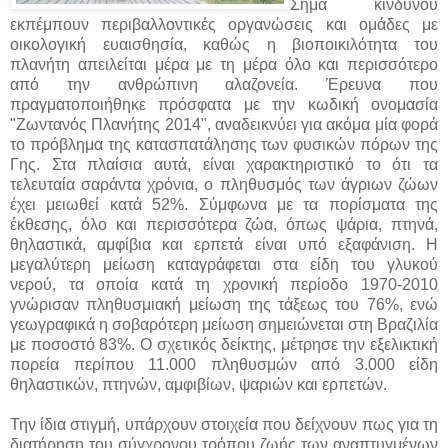
Σήμα κινδύνου
εκπέμπουν περιβαλλοντικές οργανώσεις και ομάδες με
οικολογική ευαισθησία, καθώς η βιοποικιλότητα του
πλανήτη απειλείται μέρα με τη μέρα όλο και περισσότερο
από την ανθρώπινη αλαζονεία. Έρευνα που
πραγματοποιήθηκε πρόσφατα με την κωδική ονομασία
"Ζωντανός Πλανήτης 2014", αναδεικνύει για ακόμα μία φορά
το πρόβλημα της κατασπατάλησης των φυσικών πόρων της
Γης. Στα πλαίσια αυτά, είναι χαρακτηριστικό το ότι τα
τελευταία σαράντα χρόνια, ο πληθυσμός των άγριων ζώων
έχει μειωθεί κατά 52%. Σύμφωνα με τα πορίσματα της
έκθεσης, όλο και περισσότερα ζώα, όπως ψάρια, πτηνά,
θηλαστικά, αμφίβια και ερπετά είναι υπό εξαφάνιση. Η
μεγαλύτερη μείωση καταγράφεται στα είδη του γλυκού
νερού, τα οποία κατά τη χρονική περίοδο 1970-2010
γνώρισαν πληθυσμιακή μείωση της τάξεως του 76%, ενώ
γεωγραφικά η σοβαρότερη μείωση σημειώνεται στη Βραζιλία
με ποσοστό 83%. Ο σχετικός δείκτης, μέτρησε την εξελικτική
πορεία περίπου 11.000 πληθυσμών από 3.000 είδη
θηλαστικών, πτηνών, αμφιβίων, ψαριών και ερπετών.
Την ίδια στιγμή, υπάρχουν στοιχεία που δείχνουν πως για τη
διατήρηση του σύγχρονου τρόπου ζωής των αναπτυγμένων