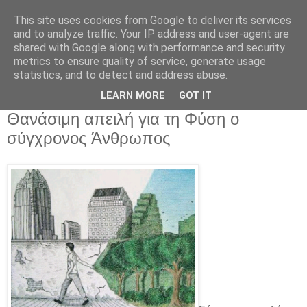
This site uses cookies from Google to deliver its services
and to analyze traffic. Your IP address and user-agent are
shared with Google along with performance and security
metrics to ensure quality of service, generate usage
statistics, and to detect and address abuse.
▼
LEARN MORE
GOT IT
Σάββατο 11 Οκτωβρίου 2014
Θανάσιμη απειλή για τη Φύση ο
σύγχρονος Άνθρωπος