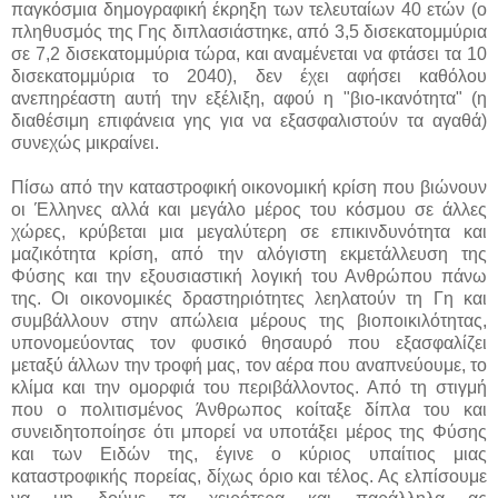
παγκόσμια δημογραφική έκρηξη των τελευταίων 40 ετών (ο
πληθυσμός της Γης διπλασιάστηκε, από 3,5 δισεκατομμύρια
σε 7,2 δισεκατομμύρια τώρα, και αναμένεται να φτάσει τα 10
δισεκατομμύρια το 2040), δεν έχει αφήσει καθόλου
ανεπηρέαστη αυτή την εξέλιξη, αφού η "βιο-ικανότητα" (η
διαθέσιμη επιφάνεια γης για να εξασφαλιστούν τα αγαθά)
συνεχώς μικραίνει.
Πίσω από την καταστροφική οικονομική κρίση που βιώνουν
οι Έλληνες αλλά και μεγάλο μέρος του κόσμου σε άλλες
χώρες, κρύβεται μια μεγαλύτερη σε επικινδυνότητα και
μαζικότητα κρίση, από την αλόγιστη εκμετάλλευση της
Φύσης και την εξουσιαστική λογική του Ανθρώπου πάνω
της. Οι οικονομικές δραστηριότητες λεηλατούν τη Γη και
συμβάλλουν στην απώλεια μέρους της βιοποικιλότητας,
υπονομεύοντας τον φυσικό θησαυρό που εξασφαλίζει
μεταξύ άλλων την τροφή μας, τον αέρα που αναπνεύουμε, το
κλίμα και την ομορφιά του περιβάλλοντος. Από τη στιγμή
που ο πολιτισμένος Άνθρωπος κοίταξε δίπλα του και
συνειδητοποίησε ότι μπορεί να υποτάξει μέρος της Φύσης
και των Ειδών της, έγινε ο κύριος υπαίτιος μιας
καταστροφικής πορείας, δίχως όριο και τέλος. Ας ελπίσουμε