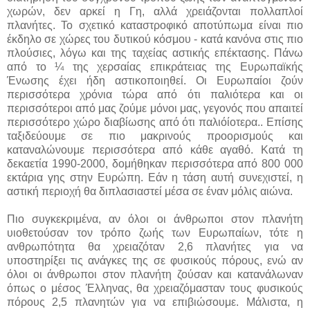
χωρών, δεν αρκεί η Γη, αλλά χρειάζονται πολλαπλοί
πλανήτες. Το σχετικό καταστροφικό αποτύπωμα είναι πιο
έκδηλο σε χώρες του δυτικού κόσμου - κατά κανόνα στις πιο
πλούσιες, λόγω και της ταχείας αστικής επέκτασης. Πάνω
από το ¼ της χερσαίας επικράτειας της Ευρωπαϊκής
Ένωσης έχει ήδη αστικοποιηθεί. Οι Ευρωπαίοι ζούν
περισσότερα χρόνια τώρα από ότι παλιότερα και οι
περισσότεροι από μας ζούμε μόνοι μας, γεγονός που απαιτεί
περισσότερo χώρο διαβίωσης από ότι παλιόίοτερα.. Επίσης
ταξιδεύουμε σε πιο μακρινούς προορισμούς και
καταναλώνουμε περισσότερα από κάθε αγαθό. Κατά τη
δεκαετία 1990-2000, δομήθηκαν περισσότερα από 800 000
εκτάρια γης στην Ευρώπη. Εάν η τάση αυτή συνεχιστεί, η
αστική περιοχή θα διπλασιαστεί μέσα σε έναν μόλις αιώνα.
Πιο συγκεκριμένα, αν όλοι οι άνθρωποι στον πλανήτη
υιοθετούσαν τον τρόπο ζωής των Ευρωπαίων, τότε η
ανθρωπότητα θα χρειαζόταν 2,6 πλανήτες για να
υποστηρίξει τις ανάγκες της σε φυσικούς πόρους, ενώ αν
όλοι οι άνθρωποι στον πλανήτη ζούσαν και κατανάλωναν
όπως ο μέσος Έλληνας, θα χρειαζόμασταν τους φυσικούς
πόρους 2,5 πλανητών για να επιβιώσουμε. Μάλιστα, η