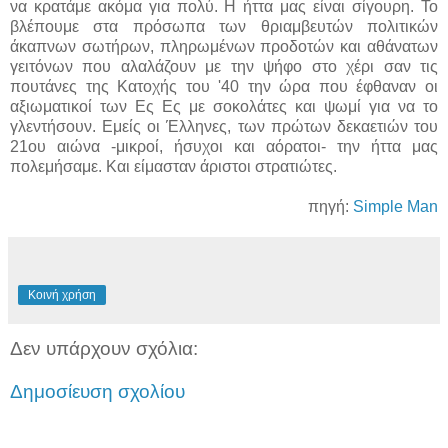
να κρατάμε ακόμα για πολύ. Η ήττα μας είναι σίγουρη. Το
βλέπουμε στα πρόσωπα των θριαμβευτών πολιτικών
άκαπνων σωτήρων, πληρωμένων προδοτών και αθάνατων
γειτόνων που αλαλάζουν με την ψήφο στο χέρι σαν τις
πουτάνες της Κατοχής του '40 την ώρα που έφθαναν οι
αξιωματικοί των Ες Ες με σοκολάτες και ψωμί για να το
γλεντήσουν. Εμείς οι Έλληνες, των πρώτων δεκαετιών του
21ου αιώνα -μικροί, ήσυχοι και αόρατοι- την ήττα μας
πολεμήσαμε. Και είμασταν άριστοι στρατιώτες.
πηγή:
Simple Man
Κοινή χρήση
Δεν υπάρχουν σχόλια:
Δημοσίευση σχολίου