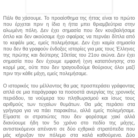
Πάλι θα χάσουμε. Το προαίσθημα της ήττας είναι το πρώτο
που έρχεται πριν η ίδια η ήττα μπει θριαμβεύτρια στην
αλωμένη πόλη. Δεν έχει σημασία που δεν κουβαλήσαμε
όπλο και δεν ακούσαμε ήχο σφαίρας να περνάει δίπλα από
το κεφάλι μας, εμείς πολεμήσαμε. Δεν έχει καμία σημασία
που δεν θα γραφούν ένδοξες ιστορίες για μας τους Έλληνες
της πρώτης και δεύτερης 10ετίας του 21ου αιώνα. Δεν έχει
σημασία που δεν έχουμε εμφανή ίχνη καταπόνησης στο
κορμί μας, ούτε που δεν τραγουδούμε θούριους όλοι μαζί
πριν την κάθε μάχη, εμείς πολεμήσαμε.
Ο ιστορικός του μέλλοντος θα μας προσπεράσει γράφοντας
απλά σε μια παράγραφο τα ποσοστά ανεργίας της χρονικής
περιόδου, τα νούμερα του πληθωρισμού και ίσως τους
αριθμούς των τυχαίων θυμάτων. Θα μάς περάσει στα
γρήγορα για να πάει παρακάτω, αλλά εμείς πολεμήσαμε.
Είμαστε οι στρατιώτες που δεν φορέσαμε χακί αλλά
διανύουμε ήδη τον 5ο χρόνο στο πεδίο της μάχης,
αντιστεκόμενοι απέναντι σε δύο εχθρικά στρατόπεδα που
μάς κήρυξαν τον πόλεμο στα καλά καθούμενα. Δύο