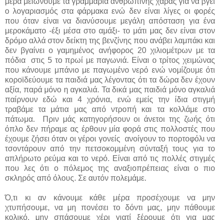
μέρα μειώνουμε τα γραμμάρια ανθρώπινης χαράς για να βγει
ο λογαριασμός στα φάρμακα ενώ δεν είναι λίγες οι φορές
που όταν είναι να διανύσουμε μεγάλη απόσταση για ένα
μεροκάματο -έξι μέσα στο αμάξι- το μάτι μας δεν είναι στον
δρόμο αλλά στον δείκτη της βενζίνης που ανάβει λαμπάκι και
δεν βγαίνει ο γαμημένος ανήφορος 20 χιλιομέτρων με τα
πόδια στις 5 το πρωί με παγωνιά. Είναι ο τρίτος χειμώνας
που κάνουμε μπάνιο με παγωμένο νερό ενώ νομίζουμε ότι
κοροϊδεύουμε τα παιδιά μας λέγοντας ότι τα δώρα δεν έχουν
αξία, παρά μόνο η αγκαλιά. Τα δικά μας παιδιά μόνο αγκαλιά
παίρνουν εδώ και 4 χρόνια, ενώ εμείς την ίδια στιγμή
τραβάμε τα μάτια μας από ντροπή και τα κολλάμε στο
πάτωμα. Πριν μάς κατηγορήσουν οι άνετοι της ζωής ότι
όπλο δεν πήραμε ας έρθουν μία φορά στις πολλοστές που
έχουμε ζήσει όταν οι γέροι γονείς ανοίγουν το πορτοφόλι να
τσοντάρουν από την πετσοκομμένη σύνταξή τους για το
απλήρωτο ρεύμα και το νερό. Είναι από τις πολλές στιγμές
που λες ότι ο πόλεμος της αναξιοπρέπειας είναι ο πιο
σκληρός από όλους. Σε αυτόν πολεμάμε.
Ό,τι κι αν κάνουμε κάθε μέρα προσέχουμε να μην
χτυπήσουμε, να μη πονέσει το δόντι μας, μην πάθουμε
κολικό, μην σπάσουμε χέρι γιατί ξέρουμε ότι για μας