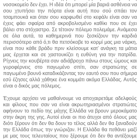
νοσοκομείο δεν έχει. Η ιδέα ότι μπορεί μία βαριά ασθένεια να
σου χτυπήσει την πόρτα είναι αυτή που σού σπάει τον
τσαμπουκά και όταν σου καρφωθεί στο κεφάλι είναι σαν να
έχεις φάει σφαίρα από ακροβολισμένο καθίκι που σε έχει
βάλει στο στόχαστρο. Σε τέτοιον πόλεμο πολεμάμε. Ανάμεσα
σε όλα αυτά, τα καθημερινά που ξεσκίζουν την καρδιά
περισσότερο από ό,τι θα πετσόκοβε το κορμί μας μια νάρκη,
είναι που κάθε βράδυ πριν κλείσουμε κατ' ανάγκη τα μάτια
μας έρχεται και σε χαστουκίζει η ευθύνη για την πατρίδα.
Ρίχνεις την κουβέρτα σαν αδιάβροχο πάνω στους ώμους και
γυροφέρνεις στο παγωμένο σπίτι, σαν στρατιώτης σε
παγωμένο βουνό καταδικάζοντας τον εαυτό σου που σήμερα
εσύ έζησες αλλά χάθηκε ένα κομμάτι ακόμα Ελλάδας. Αυτός
είναι ο δικός μας πόλεμος.
Έχουμε αρχίσει να μαθαίνουμε να αποχαιρετάμε αδελφούς
και φίλους που σαν να είναι ακρωτηριασμένοι στρατιώτες
αφήνουν το πεδίο της μάχης Ελλάδα να βρουν μεροκάματο
στην άκρη της γης. Αυτοί είναι οι πιο άτυχοι από όλους μας
διότι ξέρουν ότι δεν θα δουν το τέλος αλλά δεν θα ξαναδούν
την Ελλάδα όπως την γνώριζαν. Η Ελλάδα θα πεθάνει μαζί
με μας τους τελευταίους που ξέρουμε ότι δεν θα αντέξουμε