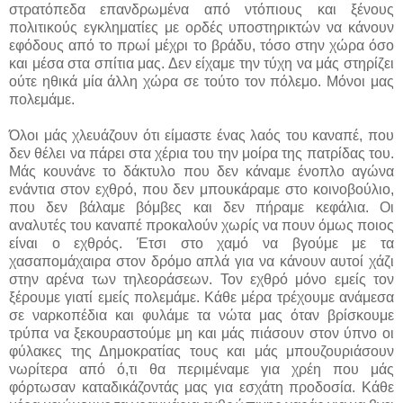
στρατόπεδα επανδρωμένα από ντόπιους και ξένους
πολιτικούς εγκληματίες με ορδές υποστηρικτών να κάνουν
εφόδους από το πρωί μέχρι το βράδυ, τόσο στην χώρα όσο
και μέσα στα σπίτια μας. Δεν είχαμε την τύχη να μάς στηρίζει
ούτε ηθικά μία άλλη χώρα σε τούτο τον πόλεμο. Μόνοι μας
πολεμάμε.
Όλοι μάς χλευάζουν ότι είμαστε ένας λαός του καναπέ, που
δεν θέλει να πάρει στα χέρια του την μοίρα της πατρίδας του.
Μάς κουνάνε το δάκτυλο που δεν κάναμε ένοπλο αγώνα
ενάντια στον εχθρό, που δεν μπουκάραμε στο κοινοβούλιο,
που δεν βάλαμε βόμβες και δεν πήραμε κεφάλια. Οι
αναλυτές του καναπέ προκαλούν χωρίς να πουν όμως ποιος
είναι ο εχθρός. Έτσι στο χαμό να βγούμε με τα
χασαπομάχαιρα στον δρόμο απλά για να κάνουν αυτοί χάζι
στην αρένα των τηλεοράσεων. Τον εχθρό μόνο εμείς τον
ξέρουμε γιατί εμείς πολεμάμε. Κάθε μέρα τρέχουμε ανάμεσα
σε ναρκοπέδια και φυλάμε τα νώτα μας όταν βρίσκουμε
τρύπα να ξεκουραστούμε μη και μάς πιάσουν στον ύπνο οι
φύλακες της Δημοκρατίας τους και μάς μπουζουριάσουν
νωρίτερα από ό,τι θα περιμέναμε για χρέη που μάς
φόρτωσαν καταδικάζοντάς μας για εσχάτη προδοσία. Κάθε