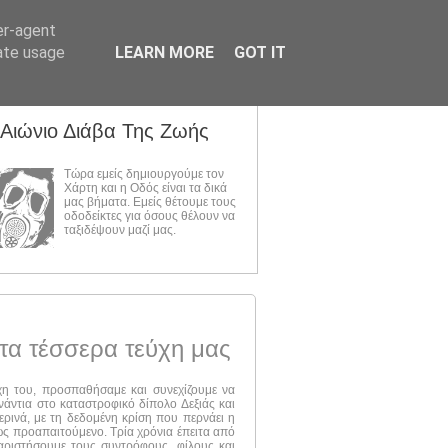
er-agent
rate usage
LEARN MORE
GOT IT
 Αιώνιο Διάβα Της Ζωής
Τώρα εμείς δημιουργούμε τον
Χάρτη και η Οδός είναι τα δικά
μας βήματα. Εμείς θέτουμε τους
οδοδείκτες για όσους θέλουν να
ταξιδέψουν μαζί μας.
τα τέσσερα τεύχη μας
ύχη του, προσπαθήσαμε και συνεχίζουμε να
νάντια στο καταστροφικό δίπολο Δεξιάς και
ερινά, με τη δεδομένη κρίση που περνάει η
 ως προαπαιτούμενο. Τρία χρόνια έπειτα από
αριστήσουμε τους συντρόφους, φίλους και