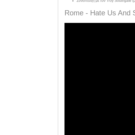
Συνέντευξη με τον Troy Southgate (μ
Rome - Hate Us And 