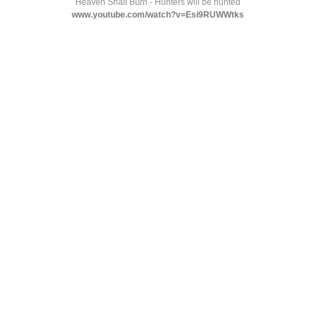
Heaven Shall Burn - Hunters will be hunted
www.youtube.com/watch?v=Esi9RUWWtks