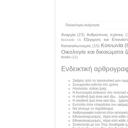
Παλαιότερη Ανάρτηση
Αναρχία
(23)
Ανθρώπινες σχέσεις
(
Εξέγερση και Επανάσ
Εκκλησία
(3)
Κοινωνία
(
Καταναλωτισμός
(15)
Οικολογία και δικαιώματα 
books
(12)
Ενδεικτική αρθρογραφ
Σκέψεις από το προσωπικό μου ημε
Συνωμοσία ενάντια στο χρόνο
Απολιτεία. στάση ζωής
Η Αυτονομία απέναντι στο πολιτικό
Η αληθινή ζωή είναι εκεί έξω... (μέρος
Η αληθινή ζωή είναι εκεί έξω... (μέρος
Ευτοπία στην επικράτεια του εφήμε
Να γίνουμε το παράδειγμα
Αρθρογραφία ενάντια στην εκλογική
Εθνικοαναρχισμός, πέρα από κάθε σ
Εθνικοαναρχισμός, πέρα από κάθε σ
Συνέντευξη με τον Troy Southgate (μ