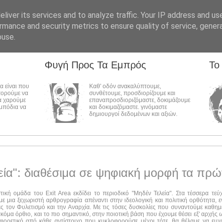
liver its services and to analyze traffic. Your IP address and us
rmance and security metrics to ensure quality of service, gene
buse.
Φυγή Προς Τα Εμπρός
Το
λα είναι που
Καθ' οδόν ανακαλύπτουμε,
πορούμε να
συνθέτουμε, προσδιορίζουμε και
α χαρούμε
επαναπροσδιοριζόμαστε, δοκιμάζουμε
εμπόδια να
και δοκιμαζόμαστε. γινόμαστε
δημιουργοί δεδομένων και αξιών.
εία": διαθέσιμα σε ψηφιακή μορφή τα πρώ
στική ομάδα του Exit Area εκδίδει το περιοδικό "Μηδέν Τελεία". Στα τέσσερα τε
ε μια ξεχωριστή αρθρογραφία απέναντι στην ιδεολογική και πολιτική ορθότητα, ε
ες τον Φυλετισμό και την Αναρχία. Με τις τόσες δυσκολίες που συναντούμε καθημ
ακόμα όρθιο, και το πιο σημαντικό, στην ποιοτική βάση που έχουμε θέσει εξ' αρχής
αφορετικό από κάθε αντίστοιχο που κυκλοφορούσε μέχρι τότε, θα θέλαμε να ευχ