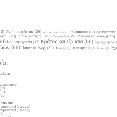
18)
Αντί μανιφέστου
(36)
Διατροφή
(12)
Δραστηριότητες
Αρχεία ήχου (Radio)
(2)
ταση
(25)
Επικαιρότητα
(41)
Ιδεολογική αναζήτηση
Εφημεριδάκι
(5)
60)
Κράτος και εξουσία
(69)
Κομματοκρατία
(19)
Λογοτεχνήματα
(
ζώων
(66)
Ποιότητα ζωής
(32)
Πολιτισμός
(9)
Τέχν
Πόλεμος
(3)
Σύνδεσμοι
(2)
ία:
ρολόγιο
 κατεστημένο
 α')
 β')
ρου
 διαδικασία
τερεότυπο! (μέρος α')
τερεότυπο! (μέρος β')
έρος α')