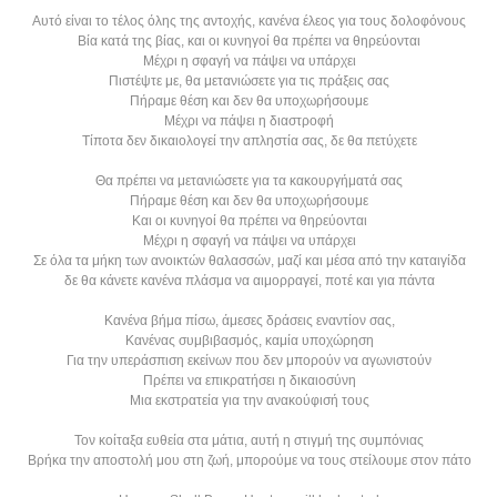
Αυτό είναι το τέλος όλης της αντοχής, κανένα έλεος για τους δολοφόνους
Βία κατά της βίας, και οι κυνηγοί θα πρέπει να θηρεύονται
Μέχρι η σφαγή να πάψει να υπάρχει
Πιστέψτε με, θα μετανιώσετε για τις πράξεις σας
Πήραμε θέση και δεν θα υποχωρήσουμε
Μέχρι να πάψει η διαστροφή
Τίποτα δεν δικαιολογεί την απληστία σας, δε θα πετύχετε
Θα πρέπει να μετανιώσετε για τα κακουργήματά σας
Πήραμε θέση και δεν θα υποχωρήσουμε
Και οι κυνηγοί θα πρέπει να θηρεύονται
Μέχρι η σφαγή να πάψει να υπάρχει
Σε όλα τα μήκη των ανοικτών θαλασσών, μαζί και μέσα από την καταιγίδα
δε θα κάνετε κανένα πλάσμα να αιμορραγεί, ποτέ και για πάντα
Κανένα βήμα πίσω, άμεσες δράσεις εναντίον σας,
Κανένας συμβιβασμός, καμία υποχώρηση
Για την υπεράσπιση εκείνων που δεν μπορούν να αγωνιστούν
Πρέπει να επικρατήσει η δικαιοσύνη
Μια εκστρατεία για την ανακούφισή τους
Τον κοίταξα ευθεία στα μάτια, αυτή η στιγμή της συμπόνιας
Βρήκα την αποστολή μου στη ζωή, μπορούμε να τους στείλουμε στον πάτο