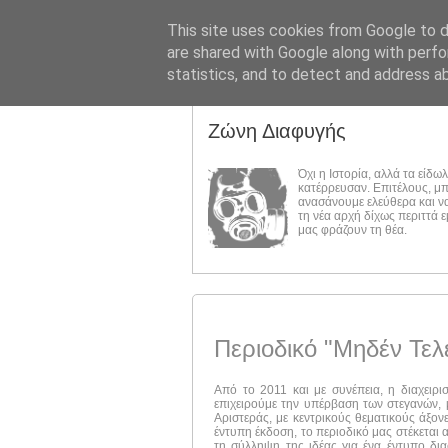
This site uses cookies from Google to de
are shared with Google along with perfo
statistics, and to detect and address a
Ζώνη Διαφυγής
Όχι η Ιστορία, αλλά τα είδω
κατέρρευσαν. Επιτέλους, μ
ανασάνουμε ελεύθερα και ν
τη νέα αρχή δίχως περιττά 
μας φράζουν τη θέα.
Περιοδικό "Μηδέν Τελ
Από το 2011 και με συνέπεια, η διαχειρι
επιχειρούμε την υπέρβαση των στεγανών, μ
Αριστεράς, με κεντρικούς θεματικούς άξον
έντυπη έκδοση, το περιοδικό μας στέκεται 
τη σύλληψη της ιδέας για ένα έντυπο δι