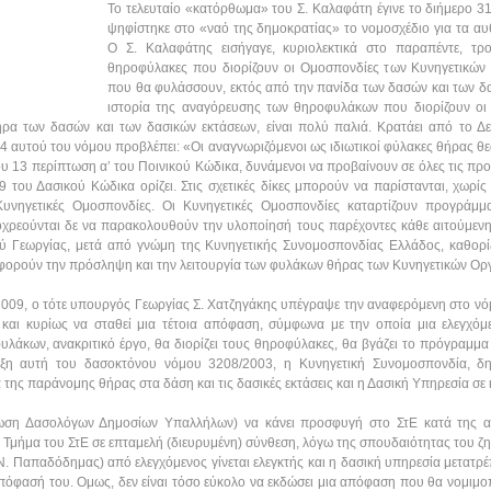
Το τελευταίο «κατόρθωμα» του Σ. Καλαφάτη έγινε το διήμερο 3
ψηφίστηκε στο «ναό της δημοκρατίας» το νομοσχέδιο για τα αυ
Ο Σ. Καλαφάτης εισήγαγε, κυριολεκτικά στο παραπέντε, τρ
θηροφύλακες που διορίζουν οι Ομοσπονδίες των Κυνηγετικών
που θα φυλάσσουν, εκτός από την πανίδα των δασών και των δα
ιστορία της αναγόρευσης των θηροφυλάκων που διορίζουν οι 
α των δασών και των δασικών εκτάσεων, είναι πολύ παλιά. Κρατάει από το Δε
 αυτού του νόμου προβλέπει: «Οι αναγνωριζόμενοι ως ιδιωτικοί φύλακες θήρας θ
υ 13 περίπτωση α’ του Ποινικού Κώδικα, δυνάμενοι να προβαίνουν σε όλες τις προα
 του Δασικού Κώδικα ορίζει. Στις σχετικές δίκες μπορούν να παρίστανται, χωρίς
 Κυνηγετικές Ομοσπονδίες. Οι Κυνηγετικές Ομοσπονδίες καταρτίζουν προγράμ
υποχρεούνται δε να παρακολουθούν την υλοποίησή τους παρέχοντες κάθε αιτούμε
 Γεωργίας, μετά από γνώμη της Κυνηγετικής Συνομοσπονδίας Ελλάδος, καθορίζον
 αφορούν την πρόσληψη και την λειτουργία των φυλάκων θήρας των Κυνηγετικών Ο
υ 2009, ο τότε υπουργός Γεωργίας Σ. Χατζηγάκης υπέγραψε την αναφερόμενη στο 
ί και κυρίως να σταθεί μια τέτοια απόφαση, σύμφωνα με την οποία μια ελεγχόμ
άκων, ανακριτικό έργο, θα διορίζει τους θηροφύλακες, θα βγάζει το πρόγραμμα 
ταξη αυτή του δασοκτόνου νόμου 3208/2003, η Κυνηγετική Συνομοσπονδία, 
της παράνομης θήρας στα δάση και τις δασικές εκτάσεις και η Δασική Υπηρεσία σε
ωση Δασολόγων Δημοσίων Υπαλλήλων) να κάνει προσφυγή στο ΣτΕ κατά της 
’ Τμήμα του ΣτΕ σε επταμελή (διευρυμένη) σύνθεση, λόγω της σπουδαιότητας του ζ
Ν. Παπαδόδημας) από ελεγχόμενος γίνεται ελεγκτής και η δασική υπηρεσία μετατρέ
 απόφασή του. Ομως, δεν είναι τόσο εύκολο να εκδώσει μια απόφαση που θα νομιμο