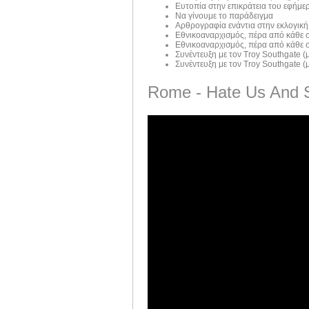
Ευτοπία στην επικράτεια του εφήμε
Να γίνουμε το παράδειγμα
Αρθρογραφία ενάντια στην εκλογική
Εθνικοαναρχισμός, πέρα από κάθε σ
Εθνικοαναρχισμός, πέρα από κάθε σ
Συνέντευξη με τον Troy Southgate (μ
Συνέντευξη με τον Troy Southgate (μ
Rome - Hate Us And 