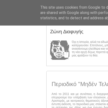
This site uses cookies from Google to de
are shared with Google along with perfo
statistics, and to detect and address a
Ζώνη Διαφυγής
Όχι η Ιστορία, αλλά τα είδω
κατέρρευσαν. Επιτέλους, μ
ανασάνουμε ελεύθερα και ν
τη νέα αρχή δίχως περιττά 
μας φράζουν τη θέα.
Περιοδικό "Μηδέν Τελ
Από το 2011 και με συνέπεια, η διαχειρι
επιχειρούμε την υπέρβαση των στεγανών, μ
Αριστεράς, με κεντρικούς θεματικούς άξον
έντυπη έκδοση, το περιοδικό μας στέκεται 
τη σύλληψη της ιδέας για ένα έντυπο δι