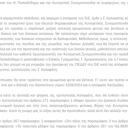
ύσει τον Ν. Παπαδόδημα και την Κυνηγετική Συνομοσπονδία σε κυρίαρχους της π
τά καραμπινάτο σκάνδαλο, και εκκρεμεί η απόφαση του ΣτΕ, ήρθε ο Σ. Καλαφάτης και
και το ανακριτικό έργο των ιδιωτών θηροφυλάκων της Κυνηγετικής Συνομοσπονδί
με ότι οργιάζει η παράνομη μαζική συλλογή αρωματικών φυτών και βοτάνων γ
 δασών και των δασικών εκτάσεων. Με παλαιότερο νόμο μετέφεραν τους αγροφύλακ
μετατροπής των δασικών υπηρεσιών σε δασοφυλακή. Μεθοδεύεται, όμως, η απόλυση
ροστασία της πανίδας και της χλωρίδας των δασών. Δηλαδή, ενώ θα έπρεπε να γί
λλά και για την προστασία και την ανάπτυξη των δασών γενικά), μεθοδεύουν απολύσ
οπολογία του καθιστά πρωταγωνιστές την Κυνηγετική Συνομοσπονδία και τον πρόεδ
Παπαδόδημα ή μεσολάβησαν ο Ειδικός Γραμματέας Γ. Αμοργιανιώτης και ο Γενικό
ς δεν μπορεί να μη γνώριζαν την προσφυγή της ΠΕΔΔΥ στο ΣτΕ κατά της απόφασης
σχυντης τροπολογίας του Σ. Καλαφάτη;
πτώσεις θα είναι τεράστιες στα αρωματικά φυτά και βότανα. Γι’ αυτό και πρέπει 
όσο και η διάταξη του δασοκτόνου νόμου 3208/2003 και η απόφαση Χατζηγάκη.
α κατά τη σύνταξη και ψήφιση της τροπολογίας Καλαφάτη, που θα λυθούν σύντο
την τροποποίηση του άρθρου 271 παράγραφος 1 εδάφιο πρώτον του Δασικού Κώδικα
υνομικά όργανα και από τους αναγνωριζόμενους φύλακες θήρας των Κυνηγετι
κά». Κατά τη γνώμη μας οι λέξεις αυτές θα προστεθούν, αλλά αυτό δεν αλλάζει την
 το άρθρο 267 παράγραφος 3 αναφερόταν: «Στο τέλος της παραγράφου 3 του άρθρο
αφέρεται: «Το τελευταίο εδάφιο της παραγράφου 3 του άρθρου 267 του ΝΔ 86/69