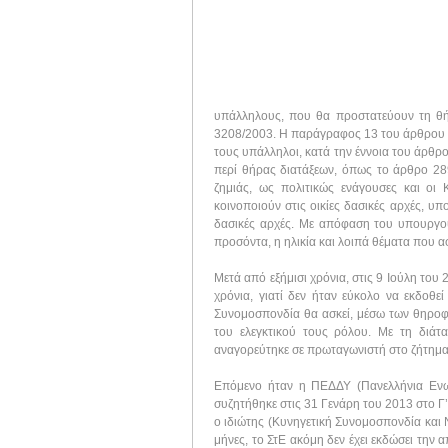
υπάλληλους, που θα προστατεύουν τη θήρ
3208/2003. Η παράγραφος 13 του άρθρου 4
τους υπάλληλοι, κατά την έννοια του άρθρο
περί θήρας διατάξεων, όπως το άρθρο 289
ζημιάς, ως πολιτικώς ενάγουσες και οι
κοινοποιούν στις οικίες δασικές αρχές, 
δασικές αρχές. Με απόφαση του υπουργού
προσόντα, η ηλικία και λοιπά θέματα που
Μετά από εξήμισι χρόνια, στις 9 Ιούλη το
χρόνια, γιατί δεν ήταν εύκολο να εκδοθε
Συνομοσπονδία θα ασκεί, μέσω των θηροφυλ
του ελεγκτικού τους ρόλου. Με τη διά
αναγορεύτηκε σε πρωταγωνιστή στο ζήτημα 
Επόμενο ήταν η ΠΕΔΔΥ (Πανελλήνια Εν
συζητήθηκε στις 31 Γενάρη του 2013 στο Γ
ο ιδιώτης (Κυνηγετική Συνομοσπονδία και 
μήνες, το ΣτΕ ακόμη δεν έχει εκδώσει την