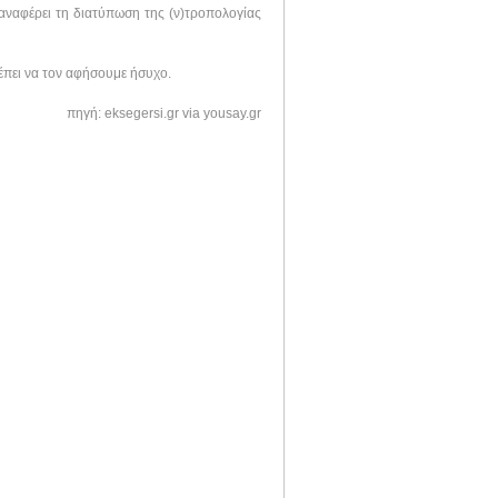
αναφέρει τη διατύπωση της (ν)τροπολογίας
ρέπει να τον αφήσουμε ήσυχο.
πηγή: eksegersi.gr via yousay.gr