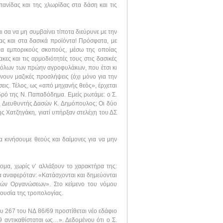
ανίδας και της χλωρίδας στα δάση και τις
 σα να μη συμβαίνει τίποτα διεύρυνε με την
ας και στα δασικά προϊόντα! Πρόσφατα, με
ια εμπορικούς σκοπούς, μέσω της οποίας
ες και τις αρμοδιότητές τους στις δασικές
 όλων των πρώην αγροφυλάκων, που έτσι κι
νουν μαζικές προσλήψεις (όχι μόνο για την
εις. Τέλος, ως «από μηχανής θεός», έρχεται
ρό της Ν. Παπαδόδημα. Εμείς ρωτάμε: ο Σ.
ς Διευθυντής Δασών Κ. Δημόπουλος; Οι δύο
 Χατζηγάκη, γιατί υπήρξαν στελέχη του ΔΣ
να κινήσουμε θεούς και δαίμονες για να μην
μα, χωρίς ν’ αλλάξουν το χαρακτήρα της:
 αναφερόταν: «Κατάσχονται και δημεύονται
κών Οργανώσεων». Στο κείμενο του νόμου
 ουσία της τροπολογίας.
υ 267 του ΝΔ 86/69 προστίθεται νέο εδάφιο
 αντικαθίσταται ως…». Δεδομένου ότι ο Σ.