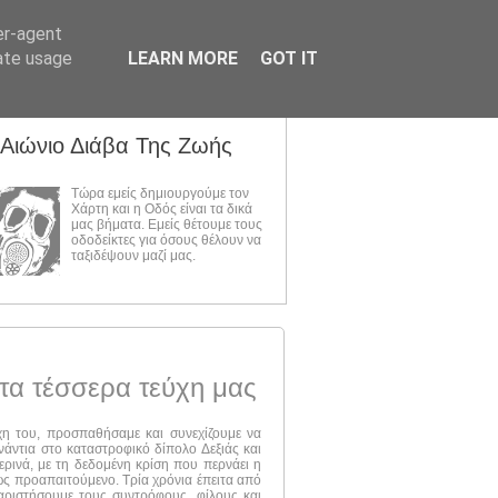
er-agent
rate usage
LEARN MORE
GOT IT
 Αιώνιο Διάβα Της Ζωής
Τώρα εμείς δημιουργούμε τον
Χάρτη και η Οδός είναι τα δικά
μας βήματα. Εμείς θέτουμε τους
οδοδείκτες για όσους θέλουν να
ταξιδέψουν μαζί μας.
τα τέσσερα τεύχη μας
ύχη του, προσπαθήσαμε και συνεχίζουμε να
νάντια στο καταστροφικό δίπολο Δεξιάς και
ερινά, με τη δεδομένη κρίση που περνάει η
 ως προαπαιτούμενο. Τρία χρόνια έπειτα από
αριστήσουμε τους συντρόφους, φίλους και