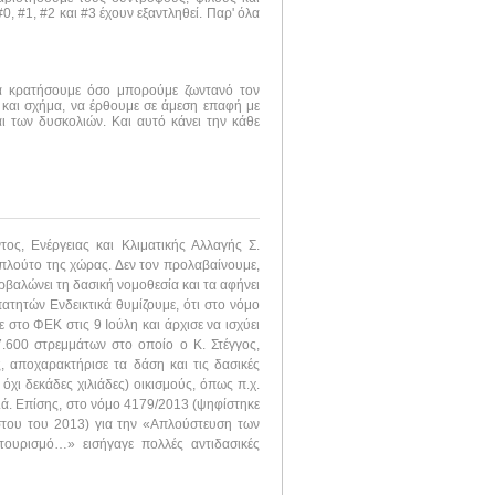
, #1, #2 και #3 έχουν εξαντληθεί. Παρ' όλα
να κρατήσουμε όσο μπορούμε ζωντανό τον
 και σχήμα, να έρθουμε σε άμεση επαφή με
ι των δυσκολιών. Και αυτό κάνει την κάθε
ς, Ενέργειας και Κλιματικής Αλλαγής Σ.
 πλούτο της χώρας. Δεν τον προλαβαίνουμε,
ρβαλώνει τη δασική νομοθεσία και τα αφήνει
ατητών Ενδεικτικά θυμίζουμε, ότι στο νόμο
στο ΦΕΚ στις 9 Ιούλη και άρχισε να ισχύει
.600 στρεμμάτων στο οποίο ο Κ. Στέγγος,
ς, αποχαρακτήρισε τα δάση και τις δασικές
όχι δεκάδες χιλιάδες) οικισμούς, όπως π.χ.
.ά. Επίσης, στο νόμο 4179/2013 (ψηφίστηκε
στου του 2013) για την «Απλούστευση των
 τουρισμό…» εισήγαγε πολλές αντιδασικές