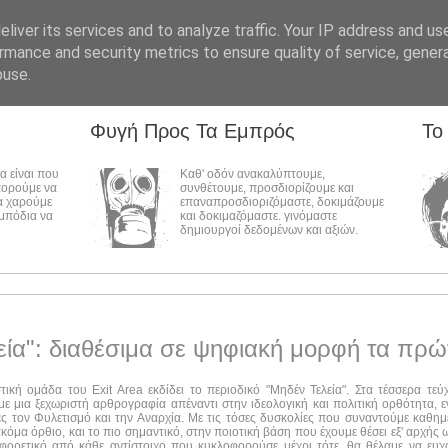
liver its services and to analyze traffic. Your IP address and us
rmance and security metrics to ensure quality of service, gene
buse.
Φυγή Προς Τα Εμπρός
Το
λα είναι που
Καθ' οδόν ανακαλύπτουμε,
πορούμε να
συνθέτουμε, προσδιορίζουμε και
α χαρούμε
επαναπροσδιοριζόμαστε, δοκιμάζουμε
εμπόδια να
και δοκιμαζόμαστε. γινόμαστε
δημιουργοί δεδομένων και αξιών.
εία": διαθέσιμα σε ψηφιακή μορφή τα πρώ
στική ομάδα του Exit Area εκδίδει το περιοδικό "Μηδέν Τελεία". Στα τέσσερα τε
ε μια ξεχωριστή αρθρογραφία απέναντι στην ιδεολογική και πολιτική ορθότητα, ε
ες τον Φυλετισμό και την Αναρχία. Με τις τόσες δυσκολίες που συναντούμε καθημ
ακόμα όρθιο, και το πιο σημαντικό, στην ποιοτική βάση που έχουμε θέσει εξ' αρχής
αφορετικό από κάθε αντίστοιχο που κυκλοφορούσε μέχρι τότε, θα θέλαμε να ευχ