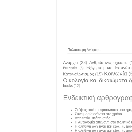
Παλαιότερη Ανάρτηση
Αναρχία
(23)
Ανθρώπινες σχέσεις
(
Εξέγερση και Επανάσ
Εκκλησία
(3)
Κοινωνία
(
Καταναλωτισμός
(15)
Οικολογία και δικαιώματα 
books
(12)
Ενδεικτική αρθρογραφ
Σκέψεις από το προσωπικό μου ημε
Συνωμοσία ενάντια στο χρόνο
Απολιτεία. στάση ζωής
Η Αυτονομία απέναντι στο πολιτικό
Η αληθινή ζωή είναι εκεί έξω... (μέρος
Η αληθινή ζωή είναι εκεί έξω... (μέρος