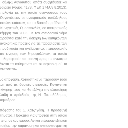
1 Ιούλη-1 Αυγούστου, οπότε συζητήθηκε και
θαίρετα (νόμος 4178, ΦΕΚ 174Α/8.8.2013).
οπολογία με την οποία αναγόρευσε τους
 Οργανώσεων σε ανακριτικούς υπάλληλους
σικών εκτάσεων, και τα δασικά προϊόντα! Η
Κυνηγετικές Ομοσπονδίες σε ανακριτικούς
κέμβρη του 2003, με τον αντιδασικό νόμο
εωρούνται κατά την άσκηση των καθηκόντων
νακριτικές πράξεις για τις παραβιάσεις των
 προδικασία και ανεξαρτήτως περιουσιακής
ματα κίνησης των θηροφυλάκων, τα οποία
νη πληροφορία και αρωγή προς τις ανωτέρω
ται τα καθήκοντα και οι περιορισμοί, τα
ργανώσεων».
νόμο απόφαση. Χρειάστηκε να περάσουν τόσα
ενη από τις δασικές υπηρεσίες Κυνηγετική
κίνησής τους και θα ελέγχει την υλοποίηση
δηλαδή ο πρόεδρός της Ν. Παπαδόδημας,
 κομπάρσο!
απόφασης του Σ. Χατζηγάκη. Η προσφυγή
ητήματος. Πρόκειται για υπόθεση στην οποία
πεται σε κομπάρσο. Αν και πέρασαν εξήμιση
ποιήσει την παράνομη και αντισυνταγματική