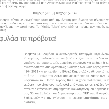
και στήριξαν την προσπάθειά μας. Ανακοινώνουμε με ιδιαίτερη χαρά ότι τα τεύχη #0
τε σε ψηφιακή μορφή.
Τεύχος 2 (2013)
|
Τεύχος 3 (2014)
οφορήσει σύντομα! Συνεχίζουμε μέσα από την έντυπή μας έκδοση να θέλουμε 
αστού. Επιθυμούμε απέναντι στο εφήμερο και το απρόσωπο, να δώσουμε διάρκεια
αγγίξουμε την ψυχή τους. Το "Μηδέν Τελεία" είναι εδώ, σε πείσμα των καιρών κα
τική.
φυλάει τα πρόβατα!
Βδομάδα με βδομάδα, ο αναπληρωτής υπουργός Περιβάλλοντο
Καλαφάτης αποδεικνύει ότι έχει βαλθεί να ξεπατώσει τον δασικό
γιατί είναι ασταμάτητος. Ως αρμόδιος υπουργός για τα δάση ξεχα
ανυπεράσπιστα στις αρπακτικές διαθέσεις των κάθε λογής καταπ
4164/2013 για το περιβόητο Εθνικό Κτηματολόγιο (δημοσιεύτηκε 
από τις 19 Ιούλη του 2013) αποχαρακτήρισε το δάσος των 17
«αφεντικό» του Πόρτο Καρράς θέλει να χτίσει πολυτελείς βίλε
εκτάσεις που είχαν συμπεριληφθεί από νομάρχες σε χιλιάδες (αν 
στον Αγιο Στέφανο και στη Δημοτική Κοινότητα Δήμου Καβάλας κ
στις 30 και 31 Ιούλη και δημοσιεύτηκε στο ΦΕΚ στις 8 Αυγού
διαδικασιών για την ενίσχυση της επιχειρηματικότητας στον
διατάξεις.