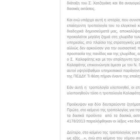
διάταξη του Σ. Χατζηγάκη και θα αναγορε
δασικές εκτάσεις.
Και ενώ υπάρχει αυτή η ιστορία, που συνισ
επαίσχυντη τροπολογία του το ελεγκτικό 
διαδοχικά δημοσιεύματά μας, αποκαλύψα
προκαλείται μεγάλη ζημιά στη χλωρίδα των
υπηρεσίες, στο πλαίσιο της στρατηγικής 
αλλιώς δεν αρκούσαν για την ουσιαστική π
προστασία της πανίδας και της χλωρίδας, α
ο Σ. Καλαφάτης και με την επαίσχυντη τρ
Καλαφάτης επικοινώνησε άμεσα με τον Ν. 
αυτοί υψηλόβαθμοι υπηρεσιακοί παράγοντε
της ΠΕΔΔΥ. Τι θέση πήραν έναντι της επαί
Εάν αυτή η τροπολογία υλοποιηθεί, οι επι
υλοποιηθούν τόσο η τροπολογία Καλαφάτη 
Προέκυψαν και δύο δευτερεύοντα ζητήματ
Πρώτο, στο κείμενο της τροπολογίας για 
τα δασικά προϊόντα από τα δασικά, αστ
4178/2013 παραλήφθηκαν οι λέξεις «τα δασι
Δεύτερο, στο κείμενο της τροπολογίας για
ως εξής…», ενώ στο κείμενο του νόμου αν