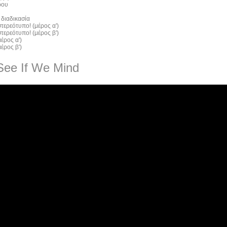
ρου
 διαδικασία
τερεότυπο! (μέρος α')
τερεότυπο! (μέρος β')
έρος α')
έρος β')
See If We Mind