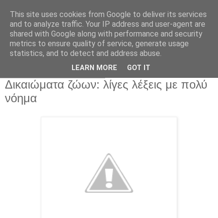
This site uses cookies from Google to deliver its services
and to analyze traffic. Your IP address and user-agent are
shared with Google along with performance and security
metrics to ensure quality of service, generate usage
statistics, and to detect and address abuse.
▼
LEARN MORE
GOT IT
Κυριακή 30 Ιουνίου 2013
Δικαιώματα ζώων: λίγες λέξεις με πολύ
νόημα