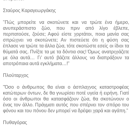
Σταύρος Καραγεωργάκης
"Πώς μπορείτε να σκοτώνετε και να τρώτε ένα ήμερο,
ανυπεράσπιστο ζώο, που πριν από λίγο έβλεπε,
περπατούσε, ζούσε; Αφού είστε χορτάτοι, ποια μανία σας
σπρώχνει να σκοτώνετε; Αν πιστεύετε ότι η φύση σας
έπλασε να τρώτε τα άλλα ζώα, τότε σκοτώστε εσείς οι ίδιοι τα
θύματά σας. Πνίξτε τα με τα δόντια σας! Όμως ανατριχιάζετε
με όλα αυτά… Γι’ αυτό βάζετε άλλους να διαπράξουν τα
αποτρόπαια αυτά εγκλήματα…!"
Πλούταρχος
"Όσο ο άνθρωπος θα είναι ο άσπλαχνος καταστροφέας
κατώτερων όντων, δε θα γνωρίσει ποτέ υγεία ή ειρήνη. Γιατί
όσο οι άνθρωποι θα κατασφάζουν ζώα, θα σκοτώνουν ο
ένας τον άλλο. Πράγματι αυτός που σπέρνει τον σπόρο του
φόνου και του πόνου δεν μπορεί να δρέψει χαρά και αγάπη."
Πυθαγόρας