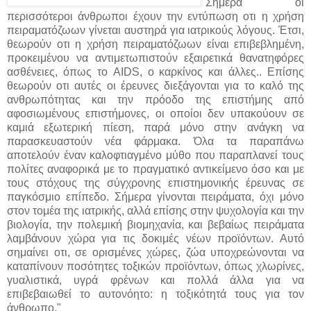
"Σήμερα οι
περισσότεροι άνθρωποι έχουν την εντύπωση οτι η χρήση
πειραματόζωων γίνεται αυστηρά για ιατρικούς λόγους. Έτσι,
θεωρούν οτι η χρήση πειραματόζωων είναι επιβεβλημένη,
προκειμένου να αντιμετωπιστούν εξαιρετικά θανατηφόρες
ασθένειες, όπως το AIDS, ο καρκίνος και άλλες.. Επίσης
θεωρούν οτι αυτές οι έρευνες διεξάγονται για το καλό της
ανθρωπότητας και την πρόοδο της επιστήμης από
αφοσιωμένους επιστήμονες, οι οποίοι δεν υπακούουν σε
καμιά εξωτερική πίεση, παρά μόνο στην ανάγκη να
παρασκευαστούν νέα φάρμακα. Όλα τα παραπάνω
αποτελούν έναν καλοφτιαγμένο μύθο που παραπλανεί τους
πολίτες αναφορικά με το πραγματικό αντικείμενο όσο και με
τους στόχους της σύγχρονης επιστημονικής έρευνας σε
παγκόσμιο επίπεδο. Σήμερα γίνονται πειράματα, όχι μόνο
στον τομέα της ιατρικής, αλλά επίσης στην ψυχολογία και την
βιολογία, την πολεμική βιομηχανία, και βεβαίως πειράματα
λαμβάνουν χώρα για τις δοκιμές νέων προϊόντων. Αυτό
σημαίνει οτι, σε ορισμένες χώρες, ζώα υποχρεώνονται να
καταπίνουν ποσότητες τοξικών προϊόντων, όπως χλωρίνες,
γυαλιστικά, υγρά φρένων και πολλά άλλα για να
επιβεβαιωθεί το αυτονόητο: η τοξικότητά τους για τον
άνθρωπο."