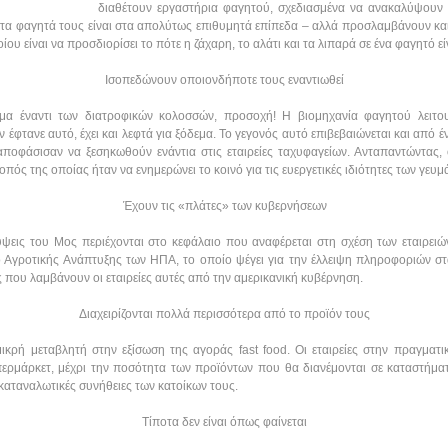
διαθέτουν εργαστήρια φαγητού, σχεδιασμένα να ανακαλύψουν
 στα φαγητά τους είναι στα απολύτως επιθυμητά επίπεδα – αλλά προσλαμβάνουν 
ου είναι να προσδιορίσει το πότε η ζάχαρη, το αλάτι και τα λιπαρά σε ένα φαγητό ε
Ισοπεδώνουν οποιονδήποτε τους εναντιωθεί
ημα έναντι των διατροφικών κολοσσών, προσοχή! Η βιομηχανία φαγητού λειτο
έφτανε αυτό, έχει και λεφτά για ξόδεμα. Το γεγονός αυτό επιβεβαιώνεται και από έ
ποφάσισαν να ξεσηκωθούν ενάντια στις εταιρείες ταχυφαγείων. Ανταπαντώντας, ο
ός της οποίας ήταν να ενημερώνει το κοινό για τις ευεργετικές ιδιότητες των γευμά
Έχουν τις «πλάτες» των κυβερνήσεων
ψεις του Μος περιέχονται στο κεφάλαιο που αναφέρεται στη σχέση των εταιρειών
Αγροτικής Ανάπτυξης των ΗΠΑ, το οποίο ψέγει για την έλλειψη πληροφοριών στα
ς που λαμβάνουν οι εταιρείες αυτές από την αμερικανική κυβέρνηση.
Διαχειρίζονται πολλά περισσότερα από το προϊόν τους
μικρή μεταβλητή στην εξίσωση της αγοράς fast food. Οι εταιρείες στην πραγματ
ερμάρκετ, μέχρι την ποσότητα των προϊόντων που θα διανέμονται σε καταστήματ
 καταναλωτικές συνήθειες των κατοίκων τους.
Τίποτα δεν είναι όπως φαίνεται