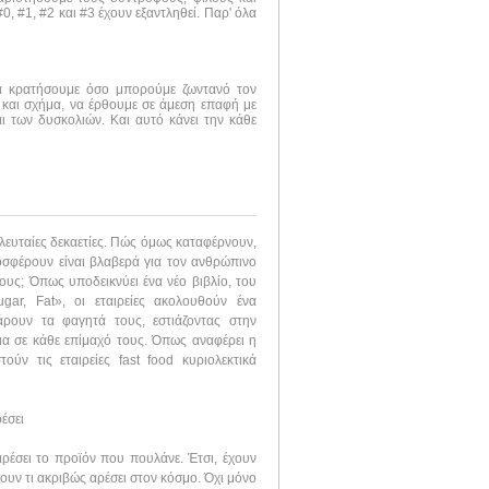
, #1, #2 και #3 έχουν εξαντληθεί. Παρ' όλα
να κρατήσουμε όσο μπορούμε ζωντανό τον
 και σχήμα, να έρθουμε σε άμεση επαφή με
ι των δυσκολιών. Και αυτό κάνει την κάθε
τελευταίες δεκαετίες. Πώς όμως καταφέρνουν,
σφέρουν είναι βλαβερά για τον ανθρώπινο
ους; Όπως υποδεικνύει ένα νέο βιβλίο, του
gar, Fat», οι εταιρείες ακολουθούν ένα
σάρουν τα φαγητά τους, εστιάζοντας στην
τια σε κάθε επίμαχό τους. Όπως αναφέρει η
ούν τις εταιρείες fast food κυριολεκτικά
έσει
ρέσει το προϊόν που πουλάνε. Έτσι, έχουν
υν τι ακριβώς αρέσει στον κόσμο. Όχι μόνο