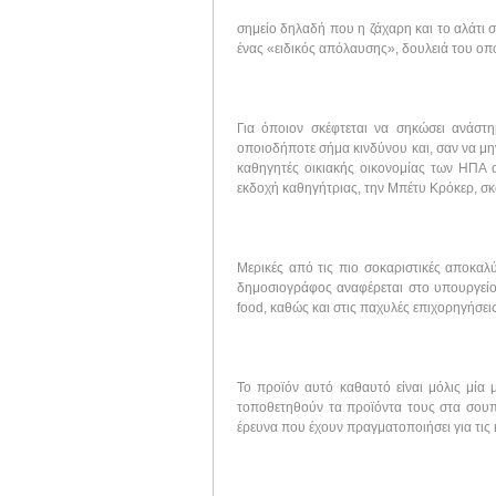
σημείο δηλαδή που η ζάχαρη και το αλάτι
ένας «ειδικός απόλαυσης», δουλειά του οποί
Για όποιον σκέφτεται να σηκώσει ανάστ
οποιοδήποτε σήμα κινδύνου και, σαν να μην 
καθηγητές οικιακής οικονομίας των ΗΠΑ α
εκδοχή καθηγήτριας, την Μπέτυ Κρόκερ, σκοπ
Μερικές από τις πιο σοκαριστικές αποκαλύ
δημοσιογράφος αναφέρεται στο υπουργείο 
food, καθώς και στις παχυλές επιχορηγήσει
Το προϊόν αυτό καθαυτό είναι μόλις μία 
τοποθετηθούν τα προϊόντα τους στα σουπ
έρευνα που έχουν πραγματοποιήσει για τις