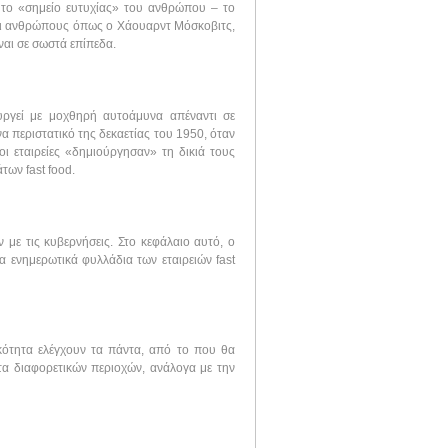
 το «σημείο ευτυχίας» του ανθρώπου – το
και ανθρώπους όπως ο Χάουαρντ Μόσκοβιτς,
ίναι σε σωστά επίπεδα.
υργεί με μοχθηρή αυτοάμυνα απέναντι σε
να περιστατικό της δεκαετίας του 1950, όταν
ι εταιρείες «δημιούργησαν» τη δικιά τους
των fast food.
 με τις κυβερνήσεις. Στο κεφάλαιο αυτό, ο
 ενημερωτικά φυλλάδια των εταιρειών fast
ικότητα ελέγχουν τα πάντα, από το που θα
α διαφορετικών περιοχών, ανάλογα με την