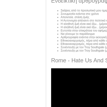
Ενδεικτική αρθρογραφ
Σκέψεις από το προσωπικό μου ημε
Συνωμοσία ενάντια στο χρόνο
Απολιτεία. στάση ζωής
Η Αυτονομία απέναντι στο πολιτικό
Η αληθινή ζωή είναι εκεί έξω... (μέρος
Η αληθινή ζωή είναι εκεί έξω... (μέρος
Ευτοπία στην επικράτεια του εφήμε
Να γίνουμε το παράδειγμα
Αρθρογραφία ενάντια στην εκλογική
Εθνικοαναρχισμός, πέρα από κάθε σ
Εθνικοαναρχισμός, πέρα από κάθε σ
Συνέντευξη με τον Troy Southgate (μ
Συνέντευξη με τον Troy Southgate (μ
Rome - Hate Us And 