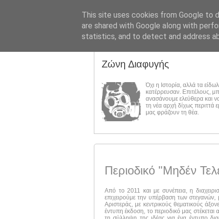
This site uses cookies from Google to de
are shared with Google along with perfo
statistics, and to detect and address a
Ζώνη Διαφυγής
Όχι η Ιστορία, αλλά τα είδω
κατέρρευσαν. Επιτέλους, μ
ανασάνουμε ελεύθερα και ν
τη νέα αρχή δίχως περιττά 
μας φράζουν τη θέα.
Περιοδικό "Μηδέν Τελ
Από το 2011 και με συνέπεια, η διαχειρι
επιχειρούμε την υπέρβαση των στεγανών, μ
Αριστεράς, με κεντρικούς θεματικούς άξον
έντυπη έκδοση, το περιοδικό μας στέκεται 
τη σύλληψη της ιδέας για ένα έντυπο δι