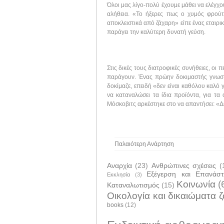
Όλοι μας λίγο-πολύ έχουμε μάθει να ελέγχ
αλήθεια. «Το ήξερες πως ο χυμός φρούτω
αποκλειστικά από ζάχαρη» είπε ένας εταιρι
παράγει την καλύτερη δυνατή γεύση.
Στις δικές τους διατροφικές συνήθειες, οι 
παράγουν. Ένας πρώην δοκιμαστής γνωστ
δοκίμαζε, επειδή «δεν είναι καθόλου καλό
να καταναλώσει τα ίδια προϊόντα, για τα
Μόσκοβιτς αρκέστηκε στο να απαντήσει: «Δ
Παλαιότερη Ανάρτηση
Αναρχία
(23)
Ανθρώπινες σχέσεις
(
Εξέγερση και Επανάσ
Εκκλησία
(3)
Κοινωνία
(
Καταναλωτισμός
(15)
Οικολογία και δικαιώματα 
books
(12)