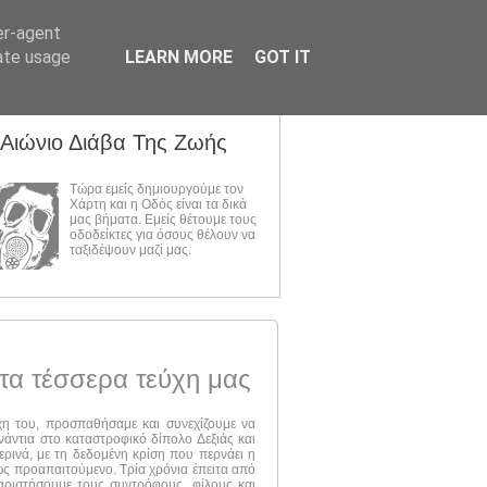
er-agent
rate usage
LEARN MORE
GOT IT
 Αιώνιο Διάβα Της Ζωής
Τώρα εμείς δημιουργούμε τον
Χάρτη και η Οδός είναι τα δικά
μας βήματα. Εμείς θέτουμε τους
οδοδείκτες για όσους θέλουν να
ταξιδέψουν μαζί μας.
τα τέσσερα τεύχη μας
ύχη του, προσπαθήσαμε και συνεχίζουμε να
νάντια στο καταστροφικό δίπολο Δεξιάς και
ερινά, με τη δεδομένη κρίση που περνάει η
 ως προαπαιτούμενο. Τρία χρόνια έπειτα από
αριστήσουμε τους συντρόφους, φίλους και