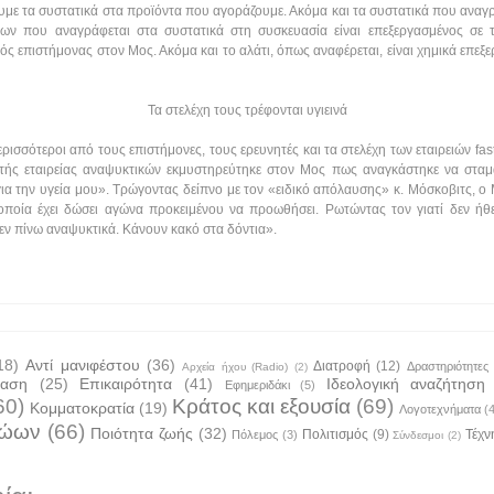
ουμε τα συστατικά στα προϊόντα που αγοράζουμε. Ακόμα και τα συστατικά που αναγ
ν που αναγράφεται στα συστατικά στη συσκευασία είναι επεξεργασμένος σε τ
κός επιστήμονας στον Μος. Ακόμα και το αλάτι, όπως αναφέρεται, είναι χημικά επε
Τα στελέχη τους τρέφονται υγιεινά
περισσότεροι από τους επιστήμονες, τους ερευνητές και τα στελέχη των εταιρειών fa
ής εταιρείας αναψυκτικών εκμυστηρεύτηκε στον Μος πως αναγκάστηκε να σταμα
 για την υγεία μου». Τρώγοντας δείπνο με τον «ειδικό απόλαυσης» κ. Μόσκοβιτς, 
 οποία έχει δώσει αγώνα προκειμένου να προωθήσει. Ρωτώντας τον γιατί δεν ήθε
εν πίνω αναψυκτικά. Κάνουν κακό στα δόντια».
18)
Αντί μανιφέστου
(36)
Διατροφή
(12)
Δραστηριότητες
Αρχεία ήχου (Radio)
(2)
ταση
(25)
Επικαιρότητα
(41)
Ιδεολογική αναζήτηση
Εφημεριδάκι
(5)
60)
Κράτος και εξουσία
(69)
Κομματοκρατία
(19)
Λογοτεχνήματα
(
ζώων
(66)
Ποιότητα ζωής
(32)
Πολιτισμός
(9)
Τέχν
Πόλεμος
(3)
Σύνδεσμοι
(2)