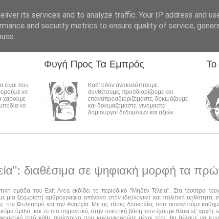
liver its services and to analyze traffic. Your IP address and us
rmance and security metrics to ensure quality of service, gene
buse.
Φυγή Προς Τα Εμπρός
Το
λα είναι που
Καθ' οδόν ανακαλύπτουμε,
πορούμε να
συνθέτουμε, προσδιορίζουμε και
α χαρούμε
επαναπροσδιοριζόμαστε, δοκιμάζουμε
εμπόδια να
και δοκιμαζόμαστε. γινόμαστε
δημιουργοί δεδομένων και αξιών.
εία": διαθέσιμα σε ψηφιακή μορφή τα πρώ
στική ομάδα του Exit Area εκδίδει το περιοδικό "Μηδέν Τελεία". Στα τέσσερα τε
ε μια ξεχωριστή αρθρογραφία απέναντι στην ιδεολογική και πολιτική ορθότητα, ε
ες τον Φυλετισμό και την Αναρχία. Με τις τόσες δυσκολίες που συναντούμε καθημ
ακόμα όρθιο, και το πιο σημαντικό, στην ποιοτική βάση που έχουμε θέσει εξ' αρχής
αφορετικό από κάθε αντίστοιχο που κυκλοφορούσε μέχρι τότε, θα θέλαμε να ευχ