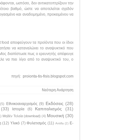
ράφονται, ωστόσο, δεν αντικατοπτρίζουν την
έτοιο βαθμό, ώστε να αποτελείται σχεδόν
ξεργασμένο και αναδομημένο, προκειμένου να
st food αποφεύγουν τα προϊόντα που οι ίδιοι
τήσει να καταναλώνει το αναψυκτικό που
ο Μος διαπίστωσε πως ο ερευνητής απέφευγε
λε να πιει λίγο από το αναψυκτικό του, ο
πηγή:
proionta-tis-fisis.blogspot.com
Νεότερη Ανάρτηση
Εκδόσεις
(28)
Εθνικοαναρχισμός
(9)
(5)
(33)
Καπιταλισμός
(31)
Ιστορία
(6)
Μουσική
(30)
4)
Μηδέν Τελεία (download)
(4)
η
(12)
Υλικό
(7)
Φυλετισμός
(11)
E-
Antifa
(2)