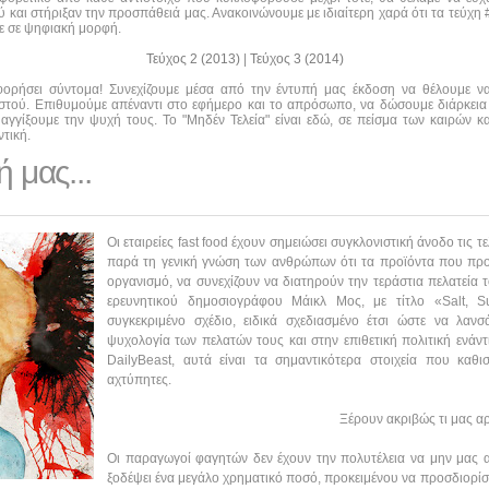
και στήριξαν την προσπάθειά μας. Ανακοινώνουμε με ιδιαίτερη χαρά ότι τα τεύχη #0
τε σε ψηφιακή μορφή.
Τεύχος 2 (2013)
|
Τεύχος 3 (2014)
οφορήσει σύντομα! Συνεχίζουμε μέσα από την έντυπή μας έκδοση να θέλουμε 
αστού. Επιθυμούμε απέναντι στο εφήμερο και το απρόσωπο, να δώσουμε διάρκεια
αγγίξουμε την ψυχή τους. Το "Μηδέν Τελεία" είναι εδώ, σε πείσμα των καιρών κα
τική.
ή μας...
Οι εταιρείες fast food έχουν σημειώσει συγκλονιστική άνοδο τις 
παρά τη γενική γνώση των ανθρώπων ότι τα προϊόντα που προ
οργανισμό, να συνεχίζουν να διατηρούν την τεράστια πελατεία τ
ερευνητικού δημοσιογράφου Μάικλ Μος, με τίτλο «Salt, Su
συγκεκριμένο σχέδιο, ειδικά σχεδιασμένο έτσι ώστε να λαν
ψυχολογία των πελατών τους και στην επιθετική πολιτική ενάν
DailyBeast, αυτά είναι τα σημαντικότερα στοιχεία που καθιστ
αχτύπητες.
Ξέρουν ακριβώς τι μας αρ
Οι παραγωγοί φαγητών δεν έχουν την πολυτέλεια να μην μας α
ξοδέψει ένα μεγάλο χρηματικό ποσό, προκειμένου να προσδιορίσο