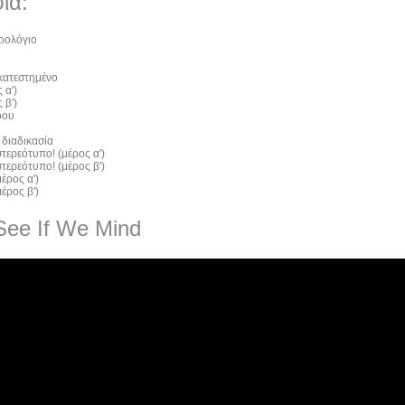
ία:
ρολόγιο
 κατεστημένο
 α')
 β')
ρου
 διαδικασία
τερεότυπο! (μέρος α')
τερεότυπο! (μέρος β')
έρος α')
έρος β')
See If We Mind