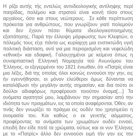
Η ρίζα αυτής τής εντελώς αντιιδεολογικής αντίληψης περί
πατρίδας, πολέμου και στρατού είναι κοινή τόσο στους
αρχαίους, όσο και στους νεώτερους. Σε κάθε περίπτωση
πρόκειται για ανθρώπους, που γνωρίζουν γιατί πολεμούν
και δεν έχουν πέσει θύματα ιδεολογικοποιημένης
εξαπάτησης. Παρά την έλλειψη μόρφωσης των Κλεφτών, ο
πόλεμός τους είχε πάντα ως κυρίαρχη μια ενστικτώδη υγιή
πολιτική διάσταση, αντί για μια περιορισμένη και νεφελώδη
«εθνική» και εδαφική. Γαλουχημένοι με κείμενα όπως η
συναρπαστική Ελληνική Νομαρχία τού Ανωνύμου του
Έλληνος, οι εξεγερμένοι του 1821 ένιωθαν, ότι «Πατρίς είναι
μια λέξις, διά της οποίας όλοι κοινώς εννοούσι την γην, εις
ήν εγεννήθησαν, οι μόνον ελεύθεροι όμως δύνανται να
καταλάβωσι τήν μεγάλην αυτής σημασίαν, και δια τούτο οι
δούλοι αδιαφόρως προφέρουσι τοιούτον όνομα[…] Τα
ονόματα αγαπητοί μου, λαμβάνουν την σημασίαν από την
ιδιότητα των πραγμάτων, εις τα οποία αναφέρονται. Όθεν, αν
τινάς δεν γνωρίζει το πράγμα εις ουδέν του χρησιμεύει η
ονομασία του. Και καθώς ο εκ γενετής αόμματος,
προφέροντας τα ονόματα των χρωμάτων ουδέν εννοεί,
επειδή δεν είδε ποτέ τα χρώματα, ούτως και οι νυν Έλληνες
με το «Πατρίς» άλλο δεν εννοούσι ειμή τήν γην εις την