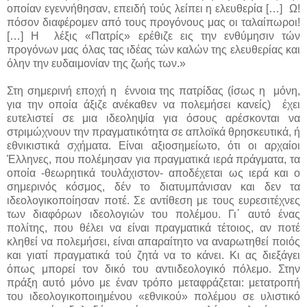
οποίαν εγεννήθησαν, επειδή τούς λείπει η ελευθερία […] Ω!
πόσον διαφέρομεν από τους προγόνους μας οι ταλαίπωροι!
[…] Η λέξις «Πατρίς» ερέθιζε εις την ενθύμησιν τών
προγόνων μας όλας τας ιδέας τών καλών της ελευθερίας και
όλην την ευδαιμονίαν της ζωής των.»
Στη σημερινή εποχή η έννοια της πατρίδας (ίσως η μόνη,
για την οποία άξιζε ανέκαθεν να πολεμήσει κανείς) έχει
ευτελιστεί σε μια ιδεοληψία για όσους αρέσκονται να
στριμώχνουν την πραγματικότητα σε απλοϊκά θρησκευτικά, ή
εθνικιστικά σχήματα. Είναι αξιοσημείωτο, ότι οι αρχαίοι
Έλληνες, που πολέμησαν για πραγματικά ιερά πράγματα, τα
οποία -θεωρητικά τουλάχιστον- αποδέχεται ως ιερά και ο
σημερινός κόσμος, δέν το διατυμπάνισαν και δεν τα
ιδεολογικοποίησαν ποτέ. Σε αντίθεση με τους ευρεσιτέχνες
των διαφόρων ιδεολογιών του πολέμου. Γι΄ αυτό ένας
πολίτης, που θέλει να είναι πραγματικά τέτοιος, αν ποτέ
κληθεί να πολεμήσει, είναι απαραίτητο να αναρωτηθεί ποιός
και γιατί πραγματικά τού ζητά να το κάνει. Κι ας διεξάγει
όπως μπορεί τον δικό του αντιιδεολογικό πόλεμο. Στην
πράξη αυτό μόνο με έναν τρόπο μεταφράζεται: μετατροπή
του ιδεολογικοποιημένου «εθνικού» πολέμου σε υλιστικό