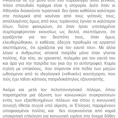
«Φαίνεται δε όχι μόνο από ένα παράδειγμα αλλά γενικώς
πόσο σπουδαίο πράγμα είναι η ισηγορία. Διότι όταν οι
Αθηναίοι διοικούντο τυραννικά δεν ήσαν καθόλου καλύτεροι
στα πολεμικά από κανέναν από τους γείτονές τους,
απαλλαγέντες όμως από τους τυράννους έγιναν οι καλύτεροι
όλων. Τούτο φανερώνει, ότι όταν ήσαν υποταγμένοι
συμπεριφέρονταν εκουσίως ως δειλοί, σκεπτόμενοι, ότι
εργάζονται για τον δεσπότη τους, όταν όμως
ελευθερώθηκαν, ο καθένας έδειχνε προθυμία να εργαστεί
σκεπτόμενος, ότι εργάζεται για τον εαυτό του». Με άλλα
λόγια ο άνθρωπος αποκτά πατρίδα μόνο όταν γίνεται
πολίτης. Και τότε, αν χρειαστεί, πολεμάει για τον εαυτό του
και άρα για την πατρίδα του (και όχι το αντίστροφο). Καμία
σχέση με υπηκόους, που σύρονται στα πεδία των μαχών
ωθούμενοι από το ιδεολογικό («εθνικό») κουτόχορτο, που
τούς έχει ταΐσει κάποιος πατριδοκάπηλος εξουσιαστής.
Ακόμα και μετά τον πελοποννησιακό πόλεμο, όπου
παρατηρείται μια όξυνση των κοινωνικών συγκρούσεων
εντός των εξασθενημένων πόλεων και όπου η κοινωνική
συνοχή τίθεται συχνά υπό αίρεση, οι Έλληνες παραμένουν
υποψιασμένοι πολίτες και δεν συγκινούνται από καμιά
υποκριτική επίκληση για κοινωνική ειρήνη στο όνομα δήθεν