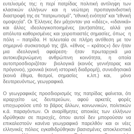
ευτελισμός της: η περί πατρίδας πολιτική αντίληψη των
κλασικών ελλήνων και η νεώτερη προπαγανδιστική
διαστροφή της σε “πατριωτισμό”, “εθνική ενότητα” και “εθνική
ομοψυχία”. Οι Έλληνες δεν μάχονταν για «ιδέες», «ιδανικά»
και άλλες ιδεολογικοποιημένες (αυτ)απάτες, αλλά για
απόλυτα καθορισμένες και χειροπιαστές σημασίες, όπως η
πόλη – πατρίδα. Η τελευταία σε πλήρη αντίθεση με τον
σημερινό συσκοτισμό της (βλ. «έθνος – κράτος») δεν ήταν
μια ιδεολογική αφαίρεση· ήταν πρωταρχικά μια
αυτοκυβερνώμενη ανθρώπινη κοινότητα, η οποία
αυτοπροσδιοριζόταν βιολογικά (κοινός γεννήτορας και
πρόγονοι), χρονικά (κοινή ιστορική διαδρομή), συνειδησιακά
(κοινά έθιμα, θεσμοί, σημασίες κ.λπ.) και, μόνο
δευτερευόντως, γεωγραφικά.
Ο γεωγραφικός προσδιορισμός της πατρίδας φαίνεται, ότι
ιεραρχείτο ως δευτερεύων, αφού αρκετές φορές
υποχωρούσε υπό το βάρος άλλων, κοινωνικών, πολιτικών
κ.ά. παραγόντων. Οι αναρίθμητες αποικίες των ελλήνων
ιδρύθηκαν σε περιοχές, όπου αυτοί δεν μπορούσαν να
επικαλεστούν κανένα γεωγραφικό παρελθόν και οι νέες
ελληνικές πόλεις εγκαθιδρύθηκαν βασισμένες αποκλειστικά