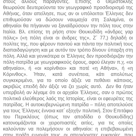
στους άλλους παράγοντες. Επίσης ο Θεμιστοκλής
θεωρούσε δευτερεύοντα τον γεωγραφικό προσδιορισμό της
Αθήνας, όταν απείλησε, πως αν οι υπόλοιποι Έλληνες δεν
επιθυμούσαν να δώσουν ναυμαχία στη Σαλαμίνα, οι
αθηναίοι θα πήγαιναν να ξαναϊδρύσουν την πόλη τους στην
Ιταλία. Βλ. επίσης τη ρήση στον Θουκυδίδη «άνδρες γαρ
πόλις» («η πόλη είναι οι άνδρες της», Ζ΄ 77,) δηλαδή οι
πολίτες της, που φέρουν παντού και πάντα την πολιτική τους
διαπαιδαγώγηση και με αυτόν τον τρόπο δίνουν ύπαρξη στη
πόλη. Αλλά και γενικότερα οι Έλληνες δεν προσδιόριζαν την
πόλη-πατρίδα με γεωγραφικούς όρους, αφού έλεγαν π.χ. «οι
αθηναίοι», ή «οι κορίνθιοι» και ποτέ «η Αθήνα», ή «η
Κόρινθος». Ήταν, κατά συνέπεια, κάτι απολύτως
συγκεκριμένο, για το οποίο άξιζε να πεθάνει κάποιος,
ακριβώς επειδή δέν άξιζε να ζει χωρίς αυτό. Δεν θα ήταν
υπερβολή αν λέγαμε ότι οι αρχαίοι Έλληνες, σαν ο πρώτος
πολιτικά ελεύθερος λαός της Ιστορίας, είναι οι εφευρέτες της
πατρίδας. Η αυτοκυβερνώμενη πατρίδα – πόλη αποτελούσε
για τους Έλληνες έννοια κατ΄ εξοχήν πολιτική. Στον Επιτάφιο
του Περικλέους (όπως τον αποδίδει ο Θουκυδίδης)
κατονομάζονται οι χειροπιαστές αιτίες, για τις οποίες
καλούνταν να πολεμήσουν οι αθηναίοι: η επιβεβαιωμένη
στην πράξη ευνομία τους, οι απεριόριστες ευκαιρίες, που