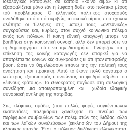
ιδεολογικές καταφυγές σε κάποιο «κοινό αίμα» κι ότι
εξασφαλίζεται μόνο εάν η έμφαση δοθεί στο πολιτικό μέρος
τού προβλήματος. Ο ελληνικός πολιτικός στοχασμός
αναδύθηκε από αυτό ακριβώς το «κοινό αίμα», που έχυναν
αλύπητα οι Έλληνες στις μεταξύ τους «αντεθνικές»
συγκρούσεις και, κυρίως, στον συχνό κοινωνικό πόλεμο
εντός των πόλεων. Η κοινή εθνική καταγωγή μπορεί να
βοηθήσει στην κοινωνική συνοχή, αλλά δεν μπορεί ούτε να
τη δημιουργήσει, ούτε να την διατηρήσει. Γνώριζαν, ότι η
επίκληση της κοινής καταγωγής δεν επαρκεί για να
αποτρέπει τις κοινωνικές συγκρούσεις κι ότι ήταν επισφαλής
βάση, ώστε να θεμελιώσουν επάνω της την πολιτική τους
αναζήτηση και πρακτική. Αυτό το έκανε πολύ αργότερα ο
νεώτερος εξουσιασμός επινοώντας το φαιδρό υβρίδιο του
«έθνους-κράτους». Το εθνοκράτος παγίωσε στη συλλογική
συνείδηση μια αποϊεροποιημένη και χυδαία εδαφική/
συνοριακή αντίληψη της πατρίδας.
Στις κλέφτικες ομάδες (που πολλές φορές συγκέντρωναν
εκατοντάδες παληκάρια) ξαναέζησε το πνεύμα των
περίφημων συμβουλίων των πολεμιστών της Ιλιάδας, αλλά
και των λαϊκών συνελεύσεων (εκκλησιών του Δήμου) της
κλασικής εποχής. Έτσι, ο πόλεμος διεξάγεται ελληνικότατα,