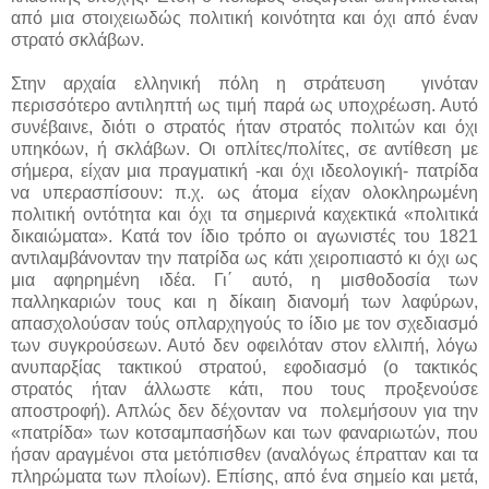
από μια στοιχειωδώς πολιτική κοινότητα και όχι από έναν
στρατό σκλάβων.
Στην αρχαία ελληνική πόλη η στράτευση γινόταν
περισσότερο αντιληπτή ως τιμή παρά ως υποχρέωση. Αυτό
συνέβαινε, διότι ο στρατός ήταν στρατός πολιτών και όχι
υπηκόων, ή σκλάβων. Οι οπλίτες/πολίτες, σε αντίθεση με
σήμερα, είχαν μια πραγματική -και όχι ιδεολογική- πατρίδα
να υπερασπίσουν: π.χ. ως άτομα είχαν ολοκληρωμένη
πολιτική οντότητα και όχι τα σημερινά καχεκτικά «πολιτικά
δικαιώματα». Κατά τον ίδιο τρόπο οι αγωνιστές του 1821
αντιλαμβάνονταν την πατρίδα ως κάτι χειροπιαστό κι όχι ως
μια αφηρημένη ιδέα. Γι΄ αυτό, η μισθοδοσία των
παλληκαριών τους και η δίκαιη διανομή των λαφύρων,
απασχολούσαν τούς οπλαρχηγούς το ίδιο με τον σχεδιασμό
των συγκρούσεων. Αυτό δεν οφειλόταν στον ελλιπή, λόγω
ανυπαρξίας τακτικού στρατού, εφοδιασμό (ο τακτικός
στρατός ήταν άλλωστε κάτι, που τους προξενούσε
αποστροφή). Απλώς δεν δέχονταν να πολεμήσουν για την
«πατρίδα» των κοτσαμπασήδων και των φαναριωτών, που
ήσαν αραγμένοι στα μετόπισθεν (αναλόγως έπρατταν και τα
πληρώματα των πλοίων). Επίσης, από ένα σημείο και μετά,