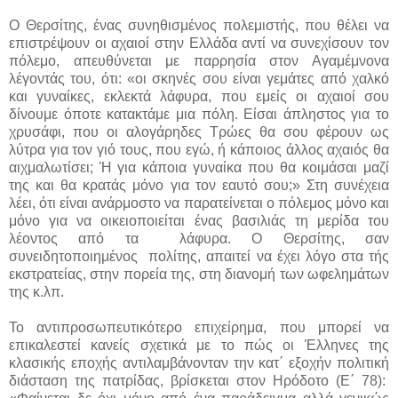
Ο Θερσίτης, ένας συνηθισμένος πολεμιστής, που θέλει να
επιστρέψουν οι αχαιοί στην Ελλάδα αντί να συνεχίσουν τον
πόλεμο, απευθύνεται με παρρησία στον Αγαμέμνονα
λέγοντάς του, ότι: «οι σκηνές σου είναι γεμάτες από χαλκό
και γυναίκες, εκλεκτά λάφυρα, που εμείς οι αχαιοί σου
δίνουμε όποτε κατακτάμε μια πόλη. Είσαι άπληστος για το
χρυσάφι, που οι αλογάρηδες Τρώες θα σου φέρουν ως
λύτρα για τον γιό τους, που εγώ, ή κάποιος άλλος αχαιός θα
αιχμαλωτίσει; Ή για κάποια γυναίκα που θα κοιμάσαι μαζί
της και θα κρατάς μόνο για τον εαυτό σου;» Στη συνέχεια
λέει, ότι είναι ανάρμοστο να παρατείνεται ο πόλεμος μόνο και
μόνο για να οικειοποιείται ένας βασιλιάς τη μερίδα του
λέοντος από τα λάφυρα. Ο Θερσίτης, σαν
συνειδητοποιημένος πολίτης, απαιτεί να έχει λόγο στα τής
εκστρατείας, στην πορεία της, στη διανομή των ωφελημάτων
της κ.λπ.
Το αντιπροσωπευτικότερο επιχείρημα, που μπορεί να
επικαλεστεί κανείς σχετικά με το πώς οι Έλληνες της
κλασικής εποχής αντιλαμβάνονταν την κατ΄ εξοχήν πολιτική
διάσταση της πατρίδας, βρίσκεται στον Ηρόδοτο (Ε΄ 78):