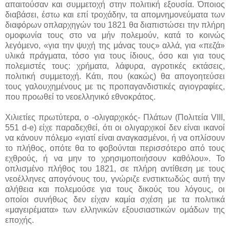
απαιτούσαν και συμμετοχή στην πολιτική εξουσία. Όποιος
διαβάσει, έστω και επί τροχάδην, τα απομνημονεύματα των
διαφόρων οπλαρχηγών του 1821 θα διαπιστώσει την πλήρη
ομοφωνία τους στο να μήν πολεμούν, κατά το κοινώς
λεγόμενο, «για την ψυχή της μάνας τους» αλλά, για «πεζά»
υλικά πράγματα, τόσο για τους ίδιους, όσο και για τους
πολεμιστές τους: χρήματα, λάφυρα, αγροτικές εκτάσεις,
πολιτική συμμετοχή. Κάτι, που (κακώς) θα απογοητεύσει
τους γαλουχημένους με τις προπαγανδιστικές αγιογραφίες,
που προωθεί το νεοελληνικό εθνοκράτος.
Χιλιετίες πρωτύτερα, ο -ολιγαρχικός- Πλάτων (Πολιτεία VIII,
551 d-e) είχε παραδεχθεί, ότι οι ολιγαρχικοί δεν είναι ικανοί
να κάνουν πόλεμο «γιατί είναι αναγκασμένοι, ή να οπλίσουν
το πλήθος, οπότε θα το φοβούνται περισσότερο από τους
εχθρούς, ή να μην το χρησιμοποιήσουν καθόλου». Το
οπλισμένο πλήθος του 1821, σε πλήρη αντίθεση με τους
νεοέλληνες απογόνους του, γνώριζε ενστικτωδώς αυτή την
αλήθεια και πολεμούσε για τους δικούς του λόγους, οι
οποίοι συνήθως δεν είχαν καμία σχέση με τα πολιτικά
«μαγειρέματα» των ελληνικών εξουσιαστικών ομάδων της
εποχής.