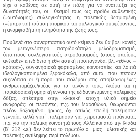
είχε ο καθένας σε αυτή την πόλη για να αναπτύξει τις
δυνατότητές του, οι θεσμοί τους ως προϊόν αυθεντικής
(=αυτόνομης) συλλογικότητας, η πολιτικώς θεσμισμένη
(=έμπρακτη) ταύτιση ατομικού και συλλογικού συμφέροντος,
η αναμφισβήτητη πληρότητα της ζωής τους.
Πουθενά στο συναρπαστικό αυτό κείμενο δεν θα βρει κανείς
τον μεταγενέστερο πατριδοκάπηλο μελοδραματισμό,
ύποπτους συλλογιστικούς ακροβατισμούς (στους οποίους
ανέκαθεν επεδίδετο η εθνικιστική προπαγάνδα, βλ. «έθνος –
κράτος»), συγκινησιακά φορτισμένες κοινοτοπίες και λοιπά
ιδεολογικοποιημένα ξεροκόκαλα, από αυτά, που πετούν
συχνότατα οι έμποροι του πολέμου στις αποβλακωμένες
ανθρωπομάζες/κρέας για τα κανόνια τους. Ακόμα και η
παραδοσιακή ομηρική έννοια της εξιδανικευμένης πολεμικής
δόξας, απέκτησε στην κλασική εποχή υλικό σημείο
αναφοράς: οι πεσόντες, π.χ. του Μαραθώνα, θεωρούνται
πλέον δοξασμένοι ήρωες, όχι απλώς επειδή πολέμησαν
γενναία, αλλά γιατί πολέμησαν για χειροπιαστά πράγματα,
π.χ. για την πολιτική κοινότητά τους. Αλλά και από την Ιλιάδα
(Β΄ 212 κ.ε.) δεν λείπει το πρωτόλειο μιας υλιστικής και
πολιτικής αντίληψης περί πολέμου.