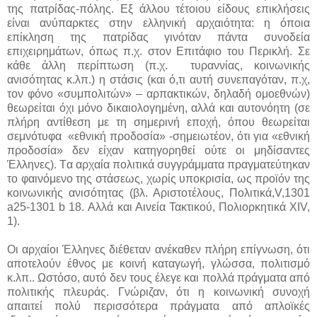
της πατρίδας-πόλης. Εξ άλλου τέτοιου είδους επικλήσεις
είναι ανύπαρκτες στην ελληνική αρχαιότητα: η όποια
επίκληση της πατρίδας γινόταν πάντα συνοδεία
επιχειρημάτων, όπως π.χ. στον Επιτάφιο του Περικλή. Σε
κάθε άλλη περίπτωση (π.χ. τυραννίας, κοινωνικής
ανισότητας κ.λπ.) η στάσις (και ό,τι αυτή συνεπαγόταν, π.χ,
τον φόνο «συμπολιτών» – αρπακτικών, δηλαδή ομοεθνών)
θεωρείται όχι μόνο δικαιολογημένη, αλλά και αυτονόητη (σε
πλήρη αντίθεση με τη σημερινή εποχή, όπου θεωρείται
σεμνότυφα «εθνική προδοσία» -σημειωτέον, ότι για «εθνική
προδοσία» δεν είχαν κατηγορηθεί ούτε οι μηδίσαντες
Έλληνες). Tα αρχαία πολιτικά συγγράμματα πραγματεύτηκαν
το φαινόμενο της στάσεως, χωρίς υποκρισία, ως προϊόν της
κοινωνικής ανισότητας (βλ. Αριστοτέλους, Πολιτικά,V,1301
a25-1301 b 18. Αλλά και Αινεία Τακτικού, Πολιορκητικά XIV,
1).
Οι αρχαίοι Έλληνες διέθεταν ανέκαθεν πλήρη επίγνωση, ότι
αποτελούν έθνος με κοινή καταγωγή, γλώσσα, πολιτισμό
κ.λπ.. Ωστόσο, αυτό δεν τους έλεγε και πολλά πράγματα από
πολιτικής πλευράς. Γνώριζαν, ότι η κοινωνική συνοχή
απαιτεί πολύ περισσότερα πράγματα από απλοϊκές