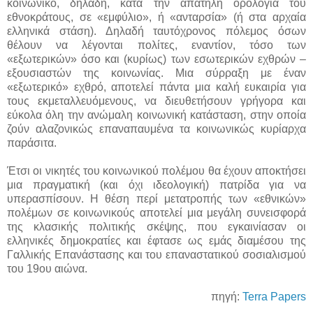
κοινωνικό, δηλαδή, κατά την απατηλή ορολογία του
εθνοκράτους, σε «εμφύλιο», ή «ανταρσία» (ή στα αρχαία
ελληνικά στάση). Δηλαδή ταυτόχρονος πόλεμος όσων
θέλουν να λέγονται πολίτες, εναντίον, τόσο των
«εξωτερικών» όσο και (κυρίως) των εσωτερικών εχθρών –
εξουσιαστών της κοινωνίας. Μια σύρραξη με έναν
«εξωτερικό» εχθρό, αποτελεί πάντα μια καλή ευκαιρία για
τους εκμεταλλευόμενους, να διευθετήσουν γρήγορα και
εύκολα όλη την ανώμαλη κοινωνική κατάσταση, στην οποία
ζούν αλαζονικώς επαναπαυμένα τα κοινωνικώς κυρίαρχα
παράσιτα.
Έτσι οι νικητές του κοινωνικού πολέμου θα έχουν αποκτήσει
μια πραγματική (και όχι ιδεολογική) πατρίδα για να
υπερασπίσουν. Η θέση περί μετατροπής των «εθνικών»
πολέμων σε κοινωνικούς αποτελεί μια μεγάλη συνεισφορά
της κλασικής πολιτικής σκέψης, που εγκαινίασαν οι
ελληνικές δημοκρατίες και έφτασε ως εμάς διαμέσου της
Γαλλικής Επανάστασης και του επαναστατικού σοσιαλισμού
του 19ου αιώνα.
πηγή:
Terra Papers