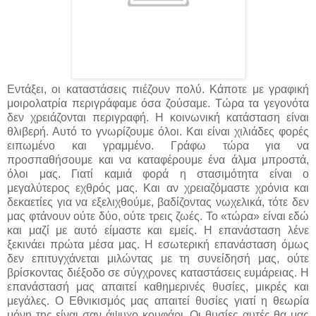
Εντάξει, οι καταστάσεις πιέζουν πολύ. Κάποτε με γραφική
μοιρολατρία περιγράφαμε όσα ζούσαμε. Τώρα τα γεγονότα
δεν χρειάζονται περιγραφή. Η κοινωνική κατάσταση είναι
θλιβερή. Αυτό το γνωρίζουμε όλοι. Και είναι χιλιάδες φορές
ειπωμένο και γραμμένο. Γράφω τώρα για να
προσπαθήσουμε και να καταφέρουμε ένα άλμα μπροστά,
όλοι μας. Γιατί καμιά φορά η στασιμότητα είναι ο
μεγαλύτερος εχθρός μας. Και αν χρειαζόμαστε χρόνια και
δεκαετίες για να εξελιχθούμε, βαδίζοντας νωχελικά, τότε δεν
μας φτάνουν ούτε δύο, ούτε τρεις ζωές. Το «τώρα» είναι εδώ
και μαζί με αυτό είμαστε και εμείς. Η επανάσταση λένε
ξεκινάει πρώτα μέσα μας. Η εσωτερική επανάσταση όμως
δεν επιτυγχάνεται μιλώντας με τη συνείδησή μας, ούτε
βρίσκοντας διέξοδο σε σύγχρονες καταστάσεις ευμάρειας. Η
επανάστασή μας απαιτεί καθημερινές θυσίες, μικρές και
μεγάλες. Ο Εθνικισμός μας απαιτεί θυσίες γιατί η θεωρία
μόνη της είναι σαν άψυχο κουφάρι. Οι θυσίες αυτές θα μας