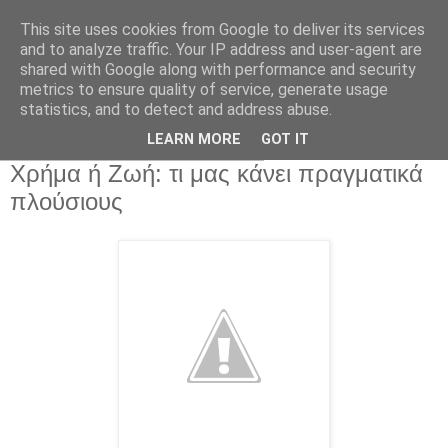
This site uses cookies from Google to deliver its services
and to analyze traffic. Your IP address and user-agent are
shared with Google along with performance and security
metrics to ensure quality of service, generate usage
statistics, and to detect and address abuse.
▼
LEARN MORE
GOT IT
Σάββατο 23 Φεβρουαρίου 2013
Χρήμα ή Ζωή: τι μας κάνει πραγματικά
πλούσιους