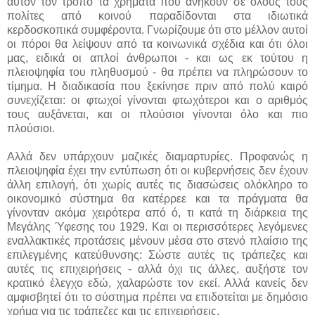
αυτόν τον τρόπο τα χρήματα που ανήκουν σε όλους τους
πολίτες από κοινού παραδίδονται στα ιδιωτικά
κερδοσκοπικά συμφέροντα. Γνωρίζουμε ότι στο μέλλον αυτοί
οι πόροι θα λείψουν από τα κοινωνικά σχέδια και ότι όλοι
μας, ειδικά οι απλοί άνθρωποι - και ως εκ τούτου η
πλειοψηφία του πληθυσμού - θα πρέπει να πληρώσουν το
τίμημα. Η διαδικασία που ξεκίνησε πριν από πολύ καιρό
συνεχίζεται: οι φτωχοί γίνονται φτωχότεροι και ο αριθμός
τους αυξάνεται, και οι πλούσιοι γίνονται όλο και πιο
πλούσιοι.
Αλλά δεν υπάρχουν μαζικές διαμαρτυρίες. Προφανώς η
πλειοψηφία έχει την εντύπωση ότι οι κυβερνήσεις δεν έχουν
άλλη επιλογή, ότι χωρίς αυτές τις διασώσεις ολόκληρο το
οικονομικό σύστημα θα κατέρρεε και τα πράγματα θα
γίνονταν ακόμα χειρότερα από ό, τι κατά τη διάρκεια της
Μεγάλης Ύφεσης του 1929. Και οι περισσότερες λεγόμενες
εναλλακτικές προτάσεις μένουν μέσα στο στενό πλαίσιο της
επιλεγμένης κατεύθυνσης: Σώστε αυτές τις τράπεζες και
αυτές τις επιχειρήσεις - αλλά όχι τις άλλες, αυξήστε τον
κρατικό έλεγχο εδώ, χαλαρώστε τον εκεί. Αλλά κανείς δεν
αμφισβητεί ότι το σύστημα πρέπει να επιδοτείται με δημόσιο
χρήμα για τις τράπεζες και τις επιχειρήσεις.