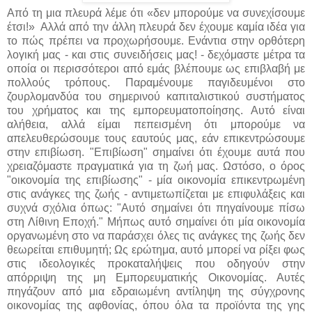
Από τη μια πλευρά λέμε ότι «δεν μπορούμε να συνεχίσουμε
έτσι!» Αλλά από την άλλη πλευρά δεν έχουμε καμία ιδέα για
το πώς πρέπει να προχωρήσουμε. Ενάντια στην ορθότερη
λογική μας - και στις συνειδήσεις μας! - δεχόμαστε μέτρα τα
οποία οι περισσότεροι από εμάς βλέπουμε ως επιβλαβή με
πολλούς τρόπους. Παραμένουμε παγιδευμένοι στο
ζουρλομανδύα του σημερινού καπιταλιστικού συστήματος
του χρήματος και της εμπορευματοποίησης. Αυτό είναι
αλήθεια, αλλά είμαι πεπεισμένη ότι μπορούμε να
απελευθερώσουμε τους εαυτούς μας, εάν επικεντρώσουμε
στην επιβίωση. "Επιβίωση" σημαίνει ότι έχουμε αυτά που
χρειαζόμαστε πραγματικά για τη ζωή μας. Ωστόσο, ο όρος
"οικονομία της επιβίωσης" - μία οικονομία επικεντρωμένη
στις ανάγκες της ζωής - αντιμετωπίζεται με επιφυλάξεις και
συχνά σχόλια όπως: "Αυτό σημαίνει ότι πηγαίνουμε πίσω
στη Λίθινη Εποχή." Μήπως αυτό σημαίνει ότι μία οικονομία
οργανωμένη στο να παράσχει όλες τις ανάγκες της ζωής δεν
θεωρείται επιθυμητή; Ως ερώτημα, αυτό μπορεί να ρίξει φως
στις ιδεολογικές προκαταλήψεις που οδηγούν στην
απόρριψη της μη Εμπορευματικής Οικονομίας. Αυτές
πηγάζουν από μια εδραιωμένη αντίληψη της σύγχρονης
οικονομίας της αφθονίας, όπου όλα τα προϊόντα της γης