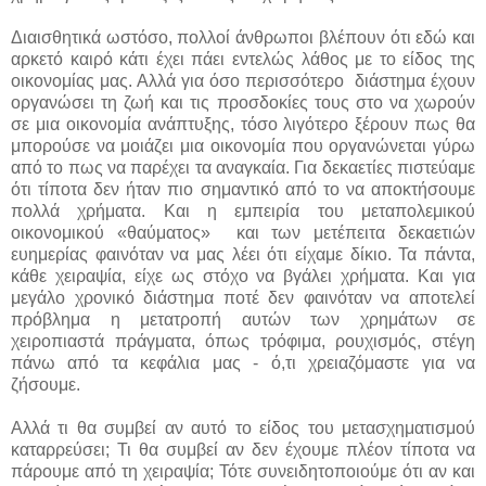
Διαισθητικά ωστόσο, πολλοί άνθρωποι βλέπουν ότι εδώ και
αρκετό καιρό κάτι έχει πάει εντελώς λάθος με το είδος της
οικονομίας μας. Αλλά για όσο περισσότερο διάστημα έχουν
οργανώσει τη ζωή και τις προσδοκίες τους στο να χωρούν
σε μια οικονομία ανάπτυξης, τόσο λιγότερο ξέρουν πως θα
μπορούσε να μοιάζει μια οικονομία που οργανώνεται γύρω
από το πως να παρέχει τα αναγκαία. Για δεκαετίες πιστεύαμε
ότι τίποτα δεν ήταν πιο σημαντικό από το να αποκτήσουμε
πολλά χρήματα. Και η εμπειρία του μεταπολεμικού
οικονομικού «θαύματος» και των μετέπειτα δεκαετιών
ευημερίας φαινόταν να μας λέει ότι είχαμε δίκιο. Τα πάντα,
κάθε χειραψία, είχε ως στόχο να βγάλει χρήματα. Και για
μεγάλο χρονικό διάστημα ποτέ δεν φαινόταν να αποτελεί
πρόβλημα η μετατροπή αυτών των χρημάτων σε
χειροπιαστά πράγματα, όπως τρόφιμα, ρουχισμός, στέγη
πάνω από τα κεφάλια μας - ό,τι χρειαζόμαστε για να
ζήσουμε.
Αλλά τι θα συμβεί αν αυτό το είδος του μετασχηματισμού
καταρρεύσει; Τι θα συμβεί αν δεν έχουμε πλέον τίποτα να
πάρουμε από τη χειραψία; Τότε συνειδητοποιούμε ότι αν και