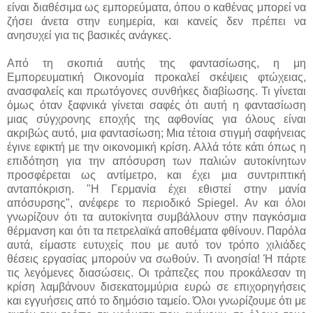
είναι διαθέσιμα ως εμπορεύματα, όπου ο καθένας μπορεί να
ζήσει άνετα στην ευημερία, και κανείς δεν πρέπει να
ανησυχεί για τις βασικές ανάγκες.
Από τη σκοπιά αυτής της φαντασίωσης, η μη
Εμπορευματική Οικονομία προκαλεί σκέψεις φτώχειας,
ανασφαλείς και πρωτόγονες συνθήκες διαβίωσης. Τι γίνεται
όμως όταν ξαφνικά γίνεται σαφές ότι αυτή η φαντασίωση
μιας σύγχρονης εποχής της αφθονίας για όλους είναι
ακριβώς αυτό, μια φαντασίωση; Μια τέτοια στιγμή σαφήνειας
έγινε εφικτή με την οικονομική κρίση. Αλλά τότε κάτι όπως η
επιδότηση για την απόσυρση των παλιών αυτοκίνητων
προσφέρεται ως αντίμετρο, και έχει μια συντριπτική
ανταπόκριση. "Η Γερμανία έχει εθιστεί στην μανία
απόσυρσης", ανέφερε το περιοδικό Spiegel. Αν και όλοι
γνωρίζουν ότι τα αυτοκίνητα συμβάλλουν στην παγκόσμια
θέρμανση και ότι τα πετρελαϊκά αποθέματα φθίνουν. Παρόλα
αυτά, είμαστε ευτυχείς που με αυτό τον τρόπο χιλιάδες
θέσεις εργασίας μπορούν να σωθούν. Τι ανοησία! Ή πάρτε
τις λεγόμενες διασώσεις. Οι τράπεζες που προκάλεσαν τη
κρίση λαμβάνουν δισεκατομμύρια ευρώ σε επιχορηγήσεις
και εγγυήσεις από το δημόσιο ταμείο. Όλοι γνωρίζουμε ότι με