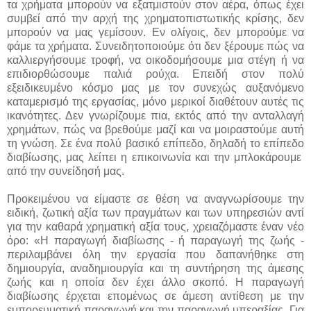
τα χρήματα μπορούν να εξατμιστούν στον αέρα, όπως έχει
συμβεί από την αρχή της χρηματοπιστωτικής κρίσης, δεν
μπορούν να μας γεμίσουν. Εν ολίγοις, δεν μπορούμε να
φάμε τα χρήματα. Συνειδητοποιούμε ότι δεν ξέρουμε πώς να
καλλιεργήσουμε τροφή, να οικοδομήσουμε μια στέγη ή να
επιδιορθώσουμε παλιά ρούχα. Επειδή στον πολύ
εξειδικευμένο κόσμο μας με τον συνεχώς αυξανόμενο
καταμερισμό της εργασίας, μόνο μερικοί διαθέτουν αυτές τις
ικανότητες. Δεν γνωρίζουμε πια, εκτός από την ανταλλαγή
χρημάτων, πώς να βρεθούμε μαζί και να μοιραστούμε αυτή
τη γνώση. Σε ένα πολύ βασικό επίπεδο, δηλαδή το επίπεδο
διαβίωσης, μας λείπει η επικοινωνία και την μπλοκάρουμε
από την συνείδησή μας.
Προκειμένου να είμαστε σε θέση να αναγνωρίσουμε την
ειδική, ζωτική αξία των πραγμάτων και των υπηρεσιών αντί
για την καθαρά χρηματική αξία τους, χρειαζόμαστε έναν νέο
όρο: «Η παραγωγή διαβίωσης - ή παραγωγή της ζωής -
περιλαμβάνει όλη την εργασία που δαπανήθηκε στη
δημιουργία, αναδημιουργία και τη συντήρηση της άμεσης
ζωής και η οποία δεν έχει άλλο σκοπό. Η παραγωγή
διαβίωσης έρχεται επομένως σε άμεση αντίθεση με την
εμπορευματική παραγωγή και την παραγωγή υπεραξίας. Για