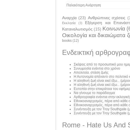
Παλαιότερη Ανάρτηση
Αναρχία
(23)
Ανθρώπινες σχέσεις
(
Εξέγερση και Επανάσ
Εκκλησία
(3)
Κοινωνία
(
Καταναλωτισμός
(15)
Οικολογία και δικαιώματα 
books
(12)
Ενδεικτική αρθρογραφ
Σκέψεις από το προσωπικό μου ημε
Συνωμοσία ενάντια στο χρόνο
Απολιτεία. στάση ζωής
Η Αυτονομία απέναντι στο πολιτικό
Η αληθινή ζωή είναι εκεί έξω... (μέρος
Η αληθινή ζωή είναι εκεί έξω... (μέρος
Ευτοπία στην επικράτεια του εφήμε
Να γίνουμε το παράδειγμα
Αρθρογραφία ενάντια στην εκλογική
Εθνικοαναρχισμός, πέρα από κάθε σ
Εθνικοαναρχισμός, πέρα από κάθε σ
Συνέντευξη με τον Troy Southgate (μ
Συνέντευξη με τον Troy Southgate (μ
Rome - Hate Us And 