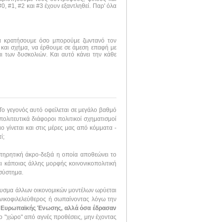
, #1, #2 και #3 έχουν εξαντληθεί. Παρ' όλα
να κρατήσουμε όσο μπορούμε ζωντανό τον
 και σχήμα, να έρθουμε σε άμεση επαφή με
ι των δυσκολιών. Και αυτό κάνει την κάθε
 Το γεγονός αυτό οφείλεται σε μεγάλο βαθμό
πολιτευτικά διάφοροι πολιτικοί σχηματισμοί
 γίνεται και στις μέρες μας από κόμματα -
ί;
τηρητική άκρο-δεξιά η οποία αποθεώνει το
ει κάποιας άλλης μορφής κοινονικοπολιτική
 σύστημα.
ουσμα άλλων οικονομικών μοντέλων ωρύεται
θνικοφιλελεύθερος ή σωπαίνοντας λόγω την
ης Ευρωπαϊκής Ένωσης, αλλά όσα έδρασαν
ο "χώρο" από αγνές προθέσεις, μην έχοντας