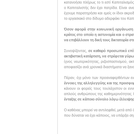
κατανοήσει πλήρως το τι εστί Καπιταλισμός
ο Καπιταλιστής δεν έχει πατρίδα. Είναι αν
έχουμε παρατηρήσει και εμείς οι ίδιοι ακρ
το εργασιακό στο δίδυμο αδερφάκι του Καπ
Όσον αφορά στην κοινωνική οργάνωση τη
κράτος στο οποίο η αστυνομία και ο στρ
να επιβάλλουν τη δική τους δικτατορία στ
Συνοψίζοντας,
σε καθαρό προσωπικό επίπ
ακτιβιστική κατάρτιση, να στρέφεται γύρω
ίχνος νεωτερικότητας, ριζοσπαστισμού, ακ
αποφασίζει ανά χρονικά διαστήματα να ξαν
Πέραν, όχι μόνο των προαναφερθέντων εν
έννοιες της αλληλεγγύης και της προσ
κάνουν οι φορείς τους τουλάχιστον οι εν
απλούς ανθρώπους της καθημερινότητας.
ένταξης σε κάποιο σύνολο λόγω έλλειψης
Ο καθένας μπορεί να αντιληφθεί, μετά από 
που δύναται να έχει κάποιος, να υπάρξει σ