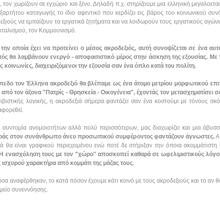
, τον χωρίζουν σε εγχώριο και ξένο. Δηλαδή π.χ. στηρίζουμε μια ελληνική μεγαλοετ
εξαρτήτου καταγωγής το ίδιο αφεντικό που κερδίζει εις βάρος του κοινωνικού συν
οδεξιούς να εμπαίζουν τα εργατικά ζητήματα και να λοιδωρούν τους εργατικούς αγώ
ιταλισμού, τον Κομμουνισμό.
ν οποία έχει να προτείνει ο μέσος ακροδεξιός, αυτή συνοψίζεται σε ένα αυτ
ατός θα λαμβάνουν ενεργό - αποφασιστικό μέρος στην άσκηση της εξουσίας. Με
ις κοινωνίες, διαχειριζόμενοι την εξουσία σαν ένα όπλο κατά του πολίτη.
εδο τον Έλληνα ακροδεξιό θα βλέπαμε ως ένα άτομο μετρίου μορφωτικού επιπέ
 από τον άξονα "Πατρίς - Θρησκεία - Οικογένεια", έχοντάς τον μετασχηματίσει σ
τιβιστικής λογικής, η ακροδεξιά σήμερα φαντάζει σαν ένα κοστούμι με τόνους σ
αφορεθεί.
 συντομία ανομοιοτήτων αλλά πολύ περισσότερων, μας διαχωρίζει και μια άβυσσ
φοράς στον συνάνθρωπο άνευ προσωπικού συμφέροντος φαντάζουν άγνωστες.
Α
νιά θα είναι γραφικού περιεχομένου ενώ ποτέ δε στήριξαν την όποια ακομμάτιστ
Η ενασχόληση τους με τον "χώρο'' αποσκοπεί καθαρά σε ωφελιμιστικούς λόγο
 ισχυρού χαρακτήρα από κομμάτι της μάζας τους.
όσα αναφέρθηκαν, το κατά πόσον έχουμε κάτι κοινό με τους ακροδεξιούς και το αν
ημείο συνεννόησης.