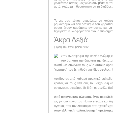
γενικότερα όσους μας γνώρισαν μέσω αυτού 
αυτά, υπάρχει η δυνατότητα να τα διαβάσε
Το νέο μας τεύχος, αναμένεται να κυκλ
ρομαντισμό και τον ρεαλισμό του χειροπι
όσους έχουν παρόμοιες ανησυχίες και να 
ξεχωριστή κυκλοφορία του ακόμα πιο σημαν
Άκρα Δεξιά
|
Τρίτη 18 Σεπτεμβρίου 2012
Στην πλειοψηφία της κοινής γνώμης επ
στο ότι κατά την διάρκεια της δικτατ
σκοπίμως συνέχεαν τους δύο αυτούς όρους 
"κομήτες" που ξεπηδούν για ιδίον όφελος. 
Αρχίζοντας από καθαρά πρακτικό επίπεδο 
κράτος και τους θεσμούς του, δεχόμενη να
οργάνωση, αφετέρου δε διότι σε μεγάλο βα
Από οικονομικής πλευράς, ένας ακροδεξιό
ως γνήσιο τέκνο του Homo erectus και δη
άγνοιας που τον διακατέχει στα σχετικά ζη
στην ελληνική πολιτική σκηνή αρκέστηκ