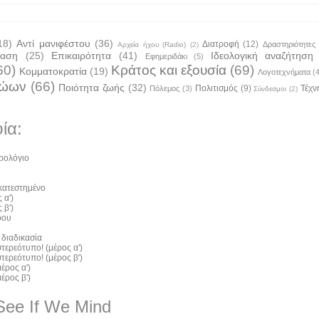
18)
Αντί μανιφέστου
(36)
Διατροφή
(12)
Δραστηριότητες
Αρχεία ήχου (Radio)
(2)
ταση
(25)
Επικαιρότητα
(41)
Ιδεολογική αναζήτηση
Εφημεριδάκι
(5)
60)
Κράτος και εξουσία
(69)
Κομματοκρατία
(19)
Λογοτεχνήματα
(
ζώων
(66)
Ποιότητα ζωής
(32)
Πολιτισμός
(9)
Τέχν
Πόλεμος
(3)
Σύνδεσμοι
(2)
ία:
ρολόγιο
 κατεστημένο
 α')
 β')
ρου
 διαδικασία
τερεότυπο! (μέρος α')
τερεότυπο! (μέρος β')
έρος α')
έρος β')
See If We Mind