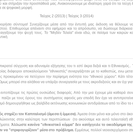
και στήριξαν την προσπάθειά μας. Ανακοινώνουμε με ιδιαίτερη χαρά ότι τα τεύχη #0
τε σε ψηφιακή μορφή.
Τεύχος 2 (2013)
|
Τεύχος 3 (2014)
οφορήσει σύντομα! Συνεχίζουμε μέσα από την έντυπή μας έκδοση να θέλουμε 
αστού. Επιθυμούμε απέναντι στο εφήμερο και το απρόσωπο, να δώσουμε διάρκεια
αγγίξουμε την ψυχή τους. Το "Μηδέν Τελεία" είναι εδώ, σε πείσμα των καιρών κα
τική.
ικρατεί σύγχυση και αδυναμία εξήγησης του τι εστί άκρα δεξιά και τι Εθνικισμός..
ορίας διάφοροι αποκαλούμενοι "εθνικιστές" συνεργάζοταν με το καθεστώς, ενω μετα
προκειμένου να πετύχουν την περίφημη ενότητα του "εθνικού χώρου". Κάτι τέτοιο
Όμως μπορεί στα αλήθεια να υπάρξει συνεργασία με τους ακροδεξιούς και αν όχι γιατ
εντοπίζουμε τις πρώτες ουσιώδεις διαφορές. Από την μια έχουμε μία καθαρά συν
 παίζει με τους όρους του συστήματος αφενός μεν επειδή δεν έχει να αντιπροτείν
θμό δημιουργήθηκε ως βαλβίδα εκτόνωσης κοινωνικών αντιδράσεων από το ίδιο το
ς στηρίζει τον Καπιταλισμό (άμεσα ή έμμεσα).
Άμεσα όταν μόνο και μόνο στο άκ
λώνοντας στην καλύτερη των περιπτώσεων (το ακούσαμε και αυτό τελευταία!) ε
τήματα.
Άλλωστε κανένα "εθνικιστικό κόμμα" δεν κατήγγειλε το οικοδόμημα τ
αν να "στριφογυρίζουν" μέσα στο πρόβλημα.
Εμμέσως πολλοί νεοεισερχόμενοι στ