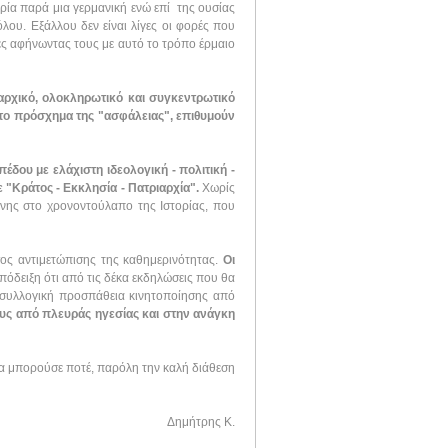
αιρία παρά μια γερμανική ενώ επί της ουσίας
όλου. Εξάλλου δεν είναι λίγες οι φορές που
νες αφήνωντας τους με αυτό το τρόπο έρμαιο
αρχικό, ολοκληρωτικό και συγκεντρωτικό
 το πρόσχημα της "ασφάλειας", επιθυμούν
δου με ελάχιστη ιδεολογική - πολιτική -
ε "Κράτος - Εκκλησία - Πατριαρχία".
Χωρίς
κόνης στο χρονοντούλαπο της Ιστορίας, που
ος αντιμετώπισης της καθημερινότητας.
Οι
πόδειξη ότι από τις δέκα εκδηλώσεις που θα
η συλλογική προσπάθεια κινητοποίησης από
υς από πλευράς ηγεσίας και στην ανάγκη
 θα μπορούσε ποτέ, παρόλη την καλή διάθεση
Δημήτρης Κ.