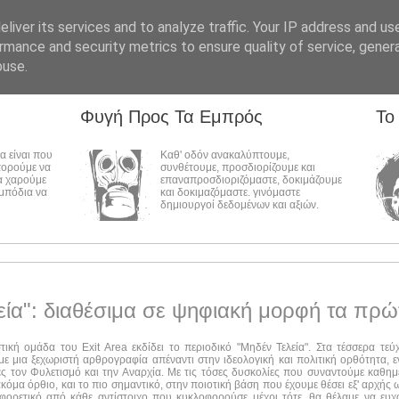
liver its services and to analyze traffic. Your IP address and us
rmance and security metrics to ensure quality of service, gene
buse.
Φυγή Προς Τα Εμπρός
Το
λα είναι που
Καθ' οδόν ανακαλύπτουμε,
πορούμε να
συνθέτουμε, προσδιορίζουμε και
α χαρούμε
επαναπροσδιοριζόμαστε, δοκιμάζουμε
εμπόδια να
και δοκιμαζόμαστε. γινόμαστε
δημιουργοί δεδομένων και αξιών.
εία": διαθέσιμα σε ψηφιακή μορφή τα πρώ
στική ομάδα του Exit Area εκδίδει το περιοδικό "Μηδέν Τελεία". Στα τέσσερα τε
ε μια ξεχωριστή αρθρογραφία απέναντι στην ιδεολογική και πολιτική ορθότητα, ε
ες τον Φυλετισμό και την Αναρχία. Με τις τόσες δυσκολίες που συναντούμε καθημ
ακόμα όρθιο, και το πιο σημαντικό, στην ποιοτική βάση που έχουμε θέσει εξ' αρχής
αφορετικό από κάθε αντίστοιχο που κυκλοφορούσε μέχρι τότε, θα θέλαμε να ευχ