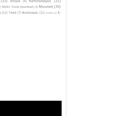
(33)
Καπιταλισμός
(31)
Ιστορία
(6)
Μουσική
(30)
4)
Μηδέν Τελεία (download)
(4)
η
(12)
Υλικό
(7)
Φυλετισμός
(11)
E-
Antifa
(2)