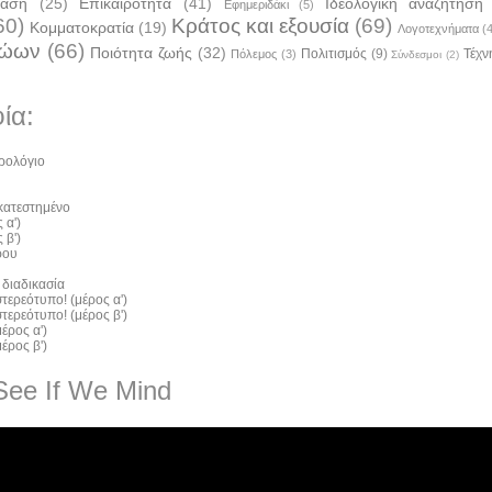
ταση
(25)
Επικαιρότητα
(41)
Ιδεολογική αναζήτηση
Εφημεριδάκι
(5)
60)
Κράτος και εξουσία
(69)
Κομματοκρατία
(19)
Λογοτεχνήματα
(
ζώων
(66)
Ποιότητα ζωής
(32)
Πολιτισμός
(9)
Τέχν
Πόλεμος
(3)
Σύνδεσμοι
(2)
ία:
ρολόγιο
 κατεστημένο
 α')
 β')
ρου
 διαδικασία
τερεότυπο! (μέρος α')
τερεότυπο! (μέρος β')
έρος α')
έρος β')
See If We Mind