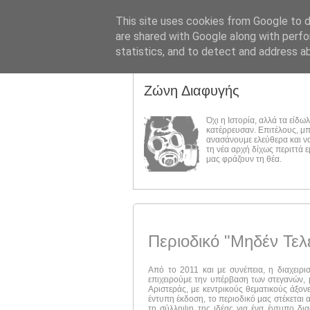
This site uses cookies from Google to de
are shared with Google along with perfo
statistics, and to detect and address a
Ζώνη Διαφυγής
Όχι η Ιστορία, αλλά τα είδω
κατέρρευσαν. Επιτέλους, μ
ανασάνουμε ελεύθερα και ν
τη νέα αρχή δίχως περιττά 
μας φράζουν τη θέα.
Περιοδικό "Μηδέν Τελ
Από το 2011 και με συνέπεια, η διαχειρι
επιχειρούμε την υπέρβαση των στεγανών, μ
Αριστεράς, με κεντρικούς θεματικούς άξον
έντυπη έκδοση, το περιοδικό μας στέκεται 
τη σύλληψη της ιδέας για ένα έντυπο δι