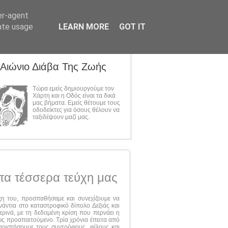
er-agent
rate usage
LEARN MORE
GOT IT
 Αιώνιο Διάβα Της Ζωής
Τώρα εμείς δημιουργούμε τον
Χάρτη και η Οδός είναι τα δικά
μας βήματα. Εμείς θέτουμε τους
οδοδείκτες για όσους θέλουν να
ταξιδέψουν μαζί μας.
τα τέσσερα τεύχη μας
ύχη του, προσπαθήσαμε και συνεχίζουμε να
νάντια στο καταστροφικό δίπολο Δεξιάς και
ερινά, με τη δεδομένη κρίση που περνάει η
 ως προαπαιτούμενο. Τρία χρόνια έπειτα από
αριστήσουμε τους συντρόφους, φίλους και