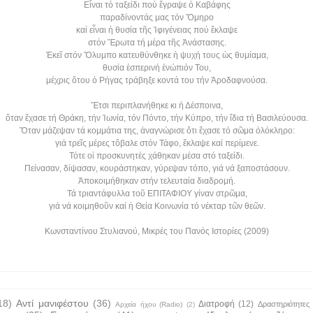
Εἶναι τό ταξείδι πού ἔγραψε ὁ Καβάφης
παραδίνοντάς μας τόν Ὅμηρο
καί εἶναι ἡ θυσία τῆς Ἰφιγένειας πού ἔκλαψε
στόν Ἔρωτα τή μέρα τῆς Ἀνάστασης.
Ἐκεῖ στόν Ὄλυμπο κατευθύνθηκε ἡ ψυχή τους ὡς θυμίαμα,
θυσία ἑσπερινή ἐνώπιόν Του,
μέχρις ὅτου ὁ Ρήγας τράβηξε κοντά του τήν Ἀροδαφνούσα.
Ἔτσι περιπλανήθηκε κι ἡ Δέσποινα,
ὅταν ἔχασε τή Θράκη, τήν Ἰωνία, τόν Πόντο, τήν Κύπρο, τήν ἴδια τή Βασιλεύουσα.
Ὅταν μάζεψαν τά κομμάτια της, ἀναγνώρισε ὅτι ἔχασε τό σῶμα ὁλόκληρο:
γιά τρεῖς μέρες τὄβαλε στόν Τάφο, ἔκλαψε καί περίμενε.
Τότε οἱ προσκυνητές χάθηκαν μέσα στό ταξείδι.
Πείνασαν, δίψασαν, κουράστηκαν, γύρεψαν τόπο, γιά νά ξαποστάσουν.
Ἀποκοιμήθηκαν στήν τελευταία διαδρομή.
Τά τριαντάφυλλα τοῦ ΕΠΙΤΑΦΙΟΥ γίναν στρῶμα,
γιά νά κοιμηθοῦν καί ἡ Θεία Κοινωνία τό νέκταρ τῶν θεῶν.
Κωνσταντίνου Στυλιανού, Μικρές του Πανός Ιστορίες (2009)
18)
Αντί μανιφέστου
(36)
Διατροφή
(12)
Δραστηριότητες
Αρχεία ήχου (Radio)
(2)