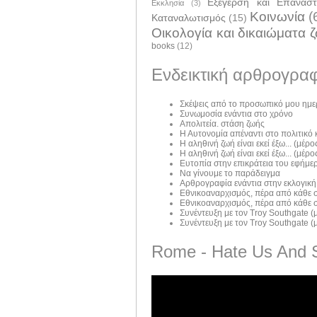
Εξέγερση και Επανάσ
Εκκλησία
(3)
Κοινωνία
(
Καταναλωτισμός
(15)
Οικολογία και δικαιώματα 
books
(12)
Ενδεικτική αρθρογραφ
Σκέψεις από το προσωπικό μου ημε
Συνωμοσία ενάντια στο χρόνο
Απολιτεία. στάση ζωής
Η Αυτονομία απέναντι στο πολιτικό
Η αληθινή ζωή είναι εκεί έξω... (μέρος
Η αληθινή ζωή είναι εκεί έξω... (μέρος
Ευτοπία στην επικράτεια του εφήμε
Να γίνουμε το παράδειγμα
Αρθρογραφία ενάντια στην εκλογική
Εθνικοαναρχισμός, πέρα από κάθε σ
Εθνικοαναρχισμός, πέρα από κάθε σ
Συνέντευξη με τον Troy Southgate (μ
Συνέντευξη με τον Troy Southgate (μ
Rome - Hate Us And 