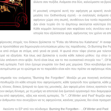
άλλοτε σαν πυξίδα. Ανάμεσα στα δύο, καλούμαστε να βρο
Η μουσική υπηρετεί αυτή την αφήγηση με αρκετή συνέπ
μεγάλη του Gothenburg σχολή - οι εναλλαγές ανάμεσα στ
αφήνουν χώρο στη σιωπή, συνθέτουν ένα τοπίο περισσό
Δεν είναι τυχαίο ότι το άλμπουμ ακούγεται καλύτερα ότα
Κάθε κομμάτι λειτουργεί σαν κεφάλαιο ενός συνόλου και
ιστορία που εξελίσσεται αργά, αφήνοντας τον χρόνο να απ
αφέρουσες στιγμές του δίσκου βρίσκεται το "Fotia sto Mnima tou Katahana". Η ανα
μια προσπάθεια για δημιουργία εντυπώσεων μέσω της παράδοσης. Οι Burning the Fo
ε από στόμα σε στόμα, από γενιά σε γενιά. Η φωτιά στον τάφο γίνεται μια τελετ
ρεί να εξηγήσει. Και ίσως εκεί βρίσκεται η ουσία κάθε λαϊκού μύθου: όχι στην
 απέναντι στον φόβο. Αυτό είναι ίσως και το πιο ουσιαστικό στοιχείο του "...Of Win
ική εμπειρία. Γιατί όλοι έχουμε γνωρίσει τον δικό μας χειμώνα. Όλοι κουβαλάμε 
 αντιμέτωποι με το ερώτημα αν το παρελθόν είναι κάτι που πρέπει να αφήσουμε πίσ
 σημασία του ονόματος "Burning the Forgotten". Μοιάζει με μια ποιητική αντίστα
υπενθυμίζει ότι κάθε ιστορία που αφηγούμαστε, κάθε τραγούδι που γράφεται, κάθε μ
νας τέτοιος δίσκος ξεπερνά τα όρια της μουσικής. Δεν αφορά μόνο όσους αγαπούν 
έχουν ακόμη δύναμη, με τη μνήμη να αποτελεί ένα ζωντανό οργανισμό που διαμορφών
 από αφηγήσεις, αξίες και κοινές εμπειρίες. Το "...Of Winter and Past" θυμίζει ακ
ν άνθρωποι που συνεχίζουν να τις αφηγούνται, κανένας χειμώνας δεν είναι πραγματ
Ακούστε το EP από τον σύνδεσμο:
Burning the Forgotten - ...Of Winter and Past