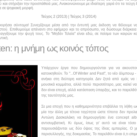
και στήριξαν την προσπάθειά μας. Ανακοινώνουμε με ιδιαίτερη χαρά ότι τα τεύχη #0
τε σε ψηφιακή μορφή.
Τεύχος 2 (2013)
|
Τεύχος 3 (2014)
οφορήσει σύντομα! Συνεχίζουμε μέσα από την έντυπή μας έκδοση να θέλουμε 
αστού. Επιθυμούμε απέναντι στο εφήμερο και το απρόσωπο, να δώσουμε διάρκεια
αγγίξουμε την ψυχή τους. Το "Μηδέν Τελεία" είναι εδώ, σε πείσμα των καιρών κα
τική.
ten: η μνήμη ως κοινός τόπος
Υπάρχουν έργα που δημιουργούνται για να ακουστο
κατοικηθούν. Το "...Of Winter and Past", το νέο άλμπουμ -
ανήκει στη δεύτερη κατηγορία. Δεν ζητά από εμάς ν
μουσικά κομμάτια, αλλά πολύ περισσότερο, μας καλεί ν
δεν είναι εποχή, αλλά κατάσταση ύπαρξης, και το παρελθό
της ταυτότητάς μας.
Σε μια εποχή που η καθημερινότητα επιβάλλει τη λήθη ως
μία την άλλη με τέτοια ταχύτητα ώστε τίποτα δεν προλα
Αντώνη Δασκαλάκη να δημιουργήσει ένα concept al
αντισυμβατική. Κι όμως, ίσως γι' αυτό να είναι τόσ
παρουσιάζονται ως δύο όψεις της ίδιας εμπειρίας. Ο χ
περισυλλογής, της δοκιμασίας. Το παρελθόν είναι ό,τι επιμ