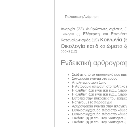
Παλαιότερη Ανάρτηση
Αναρχία
(23)
Ανθρώπινες σχέσεις
(
Εξέγερση και Επανάσ
Εκκλησία
(3)
Κοινωνία
(
Καταναλωτισμός
(15)
Οικολογία και δικαιώματα 
books
(12)
Ενδεικτική αρθρογραφ
Σκέψεις από το προσωπικό μου ημε
Συνωμοσία ενάντια στο χρόνο
Απολιτεία. στάση ζωής
Η Αυτονομία απέναντι στο πολιτικό
Η αληθινή ζωή είναι εκεί έξω... (μέρος
Η αληθινή ζωή είναι εκεί έξω... (μέρος
Ευτοπία στην επικράτεια του εφήμε
Να γίνουμε το παράδειγμα
Αρθρογραφία ενάντια στην εκλογική
Εθνικοαναρχισμός, πέρα από κάθε σ
Εθνικοαναρχισμός, πέρα από κάθε σ
Συνέντευξη με τον Troy Southgate (μ
Συνέντευξη με τον Troy Southgate (μ