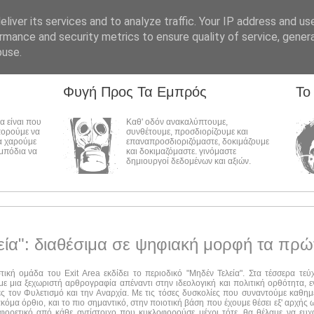
liver its services and to analyze traffic. Your IP address and us
rmance and security metrics to ensure quality of service, gene
buse.
Φυγή Προς Τα Εμπρός
Το
λα είναι που
Καθ' οδόν ανακαλύπτουμε,
πορούμε να
συνθέτουμε, προσδιορίζουμε και
α χαρούμε
επαναπροσδιοριζόμαστε, δοκιμάζουμε
εμπόδια να
και δοκιμαζόμαστε. γινόμαστε
δημιουργοί δεδομένων και αξιών.
εία": διαθέσιμα σε ψηφιακή μορφή τα πρώ
στική ομάδα του Exit Area εκδίδει το περιοδικό "Μηδέν Τελεία". Στα τέσσερα τε
ε μια ξεχωριστή αρθρογραφία απέναντι στην ιδεολογική και πολιτική ορθότητα, ε
ες τον Φυλετισμό και την Αναρχία. Με τις τόσες δυσκολίες που συναντούμε καθημ
ακόμα όρθιο, και το πιο σημαντικό, στην ποιοτική βάση που έχουμε θέσει εξ' αρχής
αφορετικό από κάθε αντίστοιχο που κυκλοφορούσε μέχρι τότε, θα θέλαμε να ευχ