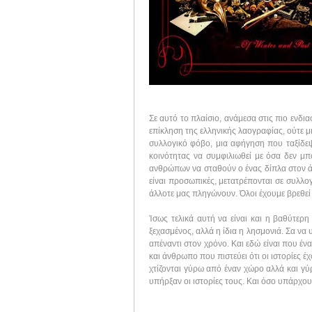
Σε αυτό το πλαίσιο, ανάμεσα στις πιο ενδι
επίκληση της ελληνικής λαογραφίας, ούτε 
συλλογικό φόβο, μια αφήγηση που ταξίδεψ
κοινότητας να συμφιλιωθεί με όσα δεν μπο
ανθρώπων να σταθούν ο ένας δίπλα στον άλλο
είναι προσωπικές, μετατρέπονται σε συλλογ
άλλοτε μας πληγώνουν. Όλοι έχουμε βρεθεί
Ίσως τελικά αυτή να είναι και η βαθύτερη
ξεχασμένος, αλλά η ίδια η λησμονιά. Σα να 
απέναντι στον χρόνο. Και εδώ είναι που έ
και άνθρωπο που πιστεύει ότι οι ιστορίες 
χτίζονται γύρω από έναν χώρο αλλά και γύρω
υπήρξαν οι ιστορίες τους. Και όσο υπάρχου