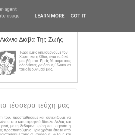
er-agent
rate usage
LEARN MORE
GOT IT
 Αιώνιο Διάβα Της Ζωής
Τώρα εμείς δημιουργούμε τον
Χάρτη και η Οδός είναι τα δικά
μας βήματα. Εμείς θέτουμε τους
οδοδείκτες για όσους θέλουν να
ταξιδέψουν μαζί μας.
τα τέσσερα τεύχη μας
ύχη του, προσπαθήσαμε και συνεχίζουμε να
νάντια στο καταστροφικό δίπολο Δεξιάς και
ερινά, με τη δεδομένη κρίση που περνάει η
 ως προαπαιτούμενο. Τρία χρόνια έπειτα από
αριστήσουμε τους συντρόφους, φίλους και