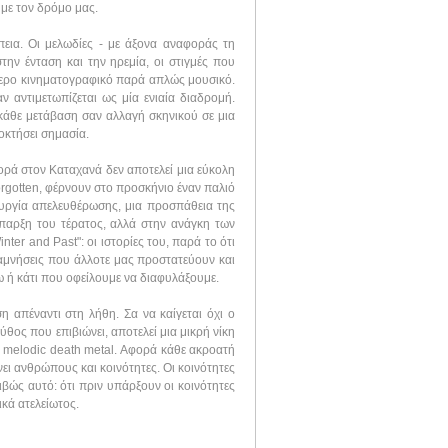
ύμε τον δρόμο μας.
εια. Οι μελωδίες - με άξονα αναφοράς τη
ην ένταση και την ηρεμία, οι στιγμές που
τερο κινηματογραφικό παρά απλώς μουσικό.
ν αντιμετωπίζεται ως μία ενιαία διαδρομή.
 κάθε μετάβαση σαν αλλαγή σκηνικού σε μια
οκτήσει σημασία.
φορά στον Καταχανά δεν αποτελεί μια εύκολη
rgotten, φέρνουν στο προσκήνιο έναν παλιό
ουργία απελευθέρωσης, μια προσπάθεια της
 ύπαρξη του τέρατος, αλλά στην ανάγκη των
ter and Past": οι ιστορίες του, παρά το ότι
αναμνήσεις που άλλοτε μας προστατεύουν και
ω ή κάτι που οφείλουμε να διαφυλάξουμε.
ση απέναντι στη λήθη. Σα να καίγεται όχι ο
ύθος που επιβιώνει, αποτελεί μια μικρή νίκη
το melodic death metal. Αφορά κάθε ακροατή
ει ανθρώπους και κοινότητες. Οι κοινότητες
ριβώς αυτό: ότι πριν υπάρξουν οι κοινότητες
ικά ατελείωτος.