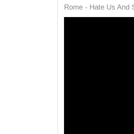
Rome - Hate Us And 