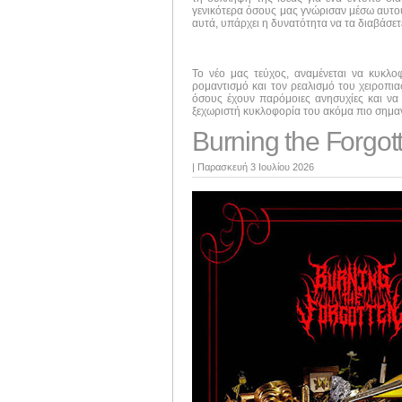
γενικότερα όσους μας γνώρισαν μέσω αυτού 
αυτά, υπάρχει η δυνατότητα να τα διαβάσε
Το νέο μας τεύχος, αναμένεται να κυκλ
ρομαντισμό και τον ρεαλισμό του χειροπι
όσους έχουν παρόμοιες ανησυχίες και να 
ξεχωριστή κυκλοφορία του ακόμα πιο σημαν
Burning the Forgot
|
Παρασκευή 3 Ιουλίου 2026