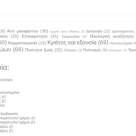
18)
Αντί μανιφέστου
(36)
Διατροφή
(12)
Δραστηριότητες
Αρχεία ήχου (Radio)
(2)
ταση
(25)
Επικαιρότητα
(41)
Ιδεολογική αναζήτηση
Εφημεριδάκι
(5)
60)
Κράτος και εξουσία
(69)
Κομματοκρατία
(19)
Λογοτεχνήματα
(
ζώων
(66)
Ποιότητα ζωής
(32)
Πολιτισμός
(9)
Τέχν
Πόλεμος
(3)
Σύνδεσμοι
(2)
ία:
ρολόγιο
 κατεστημένο
 α')
 β')
ρου
 διαδικασία
τερεότυπο! (μέρος α')
τερεότυπο! (μέρος β')
έρος α')
έρος β')