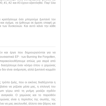
, #1, #2 και #3 έχουν εξαντληθεί. Παρ' όλα
να κρατήσουμε όσο μπορούμε ζωντανό τον
 και σχήμα, να έρθουμε σε άμεση επαφή με
ι των δυσκολιών. Και αυτό κάνει την κάθε
ύν και έργα που δημιουργούνται για να
 ουσιαστικά EP - των Burning the Forgotten,
α παρακολουθήσουμε απλώς μια σειρά από
α διασχίσουμε έναν κόσμο όπου ο χειμώνας
ν δεν είναι ανάμνηση, αλλά ζωντανό κομμάτι
 τρόπο ζωής, που οι εικόνες διαδέχονται η
βαίνει να ριζώσει μέσα μας, η επιλογή του
bum γύρω από τη μνήμη μοιάζει σχεδόν
ο αναγκαία. Ο χειμώνας και το παρελθόν
ειμώνας είναι η περίοδος της σιωπής, της
ένει να μας ακολουθεί, άλλοτε σαν βάρος και