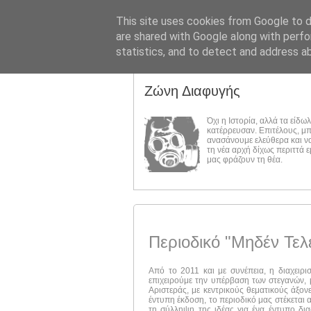
This site uses cookies from Google to de
are shared with Google along with perfo
statistics, and to detect and address a
Ζώνη Διαφυγής
Όχι η Ιστορία, αλλά τα είδω
κατέρρευσαν. Επιτέλους, μ
ανασάνουμε ελεύθερα και ν
τη νέα αρχή δίχως περιττά 
μας φράζουν τη θέα.
Περιοδικό "Μηδέν Τελ
Από το 2011 και με συνέπεια, η διαχειρι
επιχειρούμε την υπέρβαση των στεγανών, μ
Αριστεράς, με κεντρικούς θεματικούς άξον
έντυπη έκδοση, το περιοδικό μας στέκεται 
τη σύλληψη της ιδέας για ένα έντυπο δι