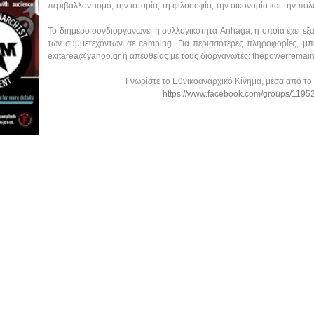
περιβαλλοντισμό, την ιστορία, τη φιλοσοφία, την οικονομία και την πολι
Το διήμερο συνδιοργανώνει η συλλογικότητα Anhaga, η οποία έχει εξα
των συμμετεχόντων σε camping. Για περισσότερες πληροφορίες, μπο
exitarea@yahoo.gr ή απευθείας με τους διοργανωτές: thepowerrema
Γνωρίστε το Εθνικοαναρχικό Κίνημα, μέσα από το 
https://www.facebook.com/groups/119