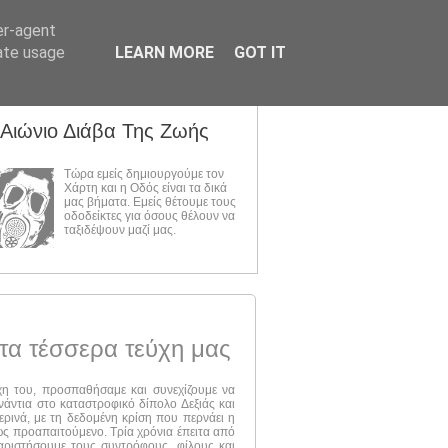
er-agent
rate usage
LEARN MORE
GOT IT
 Αιώνιο Διάβα Της Ζωής
Τώρα εμείς δημιουργούμε τον
Χάρτη και η Οδός είναι τα δικά
μας βήματα. Εμείς θέτουμε τους
οδοδείκτες για όσους θέλουν να
ταξιδέψουν μαζί μας.
τα τέσσερα τεύχη μας
ύχη του, προσπαθήσαμε και συνεχίζουμε να
νάντια στο καταστροφικό δίπολο Δεξιάς και
ερινά, με τη δεδομένη κρίση που περνάει η
 ως προαπαιτούμενο. Τρία χρόνια έπειτα από
αριστήσουμε τους συντρόφους, φίλους και