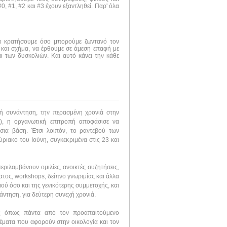
, #1, #2 και #3 έχουν εξαντληθεί. Παρ' όλα
να κρατήσουμε όσο μπορούμε ζωντανό τον
 και σχήμα, να έρθουμε σε άμεση επαφή με
ι των δυσκολιών. Και αυτό κάνει την κάθε
ή συνάντηση, την περασμένη χρονιά στην
), η οργανωτική επιτροπή αποφάσισε να
σια βάση. Έτσι λοιπόν, το ραντεβού των
ριακο του Ιούνη, συγκεκριμένα στις 23 και
εριλαμβάνουν ομιλίες, ανοικτές συζητήσεις,
τος, workshops, δείπνο γνωριμίας και άλλα
μού όσο και της γενικότερης συμμετοχής, και
ντηση, για δεύτερη συνεχή χρονιά.
ες όπως πάντα από τον προαπαιτούμενο
έματα που αφορούν στην οικολογία και τον