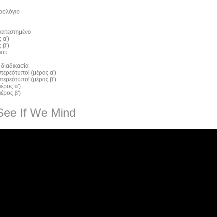
ρολόγιο
 κατεστημένο
 α')
 β')
ρου
 διαδικασία
τερεότυπο! (μέρος α')
τερεότυπο! (μέρος β')
έρος α')
έρος β')
See If We Mind