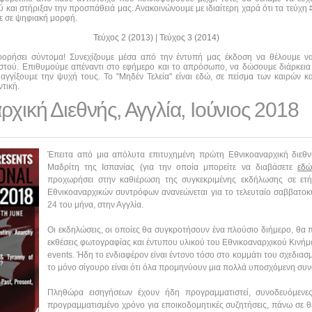
και στήριξαν την προσπάθειά μας. Ανακοινώνουμε με ιδιαίτερη χαρά ότι τα τεύχη #0
τε σε ψηφιακή μορφή.
Τεύχος 2 (2013)
|
Τεύχος 3 (2014)
οφορήσει σύντομα! Συνεχίζουμε μέσα από την έντυπή μας έκδοση να θέλουμε 
αστού. Επιθυμούμε απέναντι στο εφήμερο και το απρόσωπο, να δώσουμε διάρκεια
αγγίξουμε την ψυχή τους. Το "Μηδέν Τελεία" είναι εδώ, σε πείσμα των καιρών κα
τική.
χική Διεθνής, Αγγλία, Ιούνιος 2018
Έπειτα από μια απόλυτα επιτυχημένη πρώτη Εθνικοαναρχική διεθν
Μαδρίτη της Ισπανίας (για την οποία μπορείτε να διαβάσετε
εδώ
προχωρήσει στην καθιέρωση της συγκεκριμένης εκδήλωσης σε ετή
Εθνικοαναρχικών συντρόφων ανανεώνεται για το τελευταίο σαββατοκύ
24 του μήνα, στην Αγγλία.
Οι εκδηλώσεις, οι οποίες θα συγκροτήσουν ένα πλούσιο διήμερο, θα π
εκθέσεις φωτογραφίας και έντυπου υλικού του Εθνικοαναρχικού Κινήμα
events. Ήδη το ενδιαφέρον είναι έντονο τόσο στο κομμάτι του σχεδιασ
το μόνο σίγουρο είναι ότι όλα προμηνύουν μια πολλά υποσχόμενη συνά
Πληθώρα εισηγήσεων έχουν ήδη προγραμματιστεί, συνοδευόμεν
προγραμματισμένο χρόνο για εποικοδομητικές συζητήσεις, πάνω σε θ