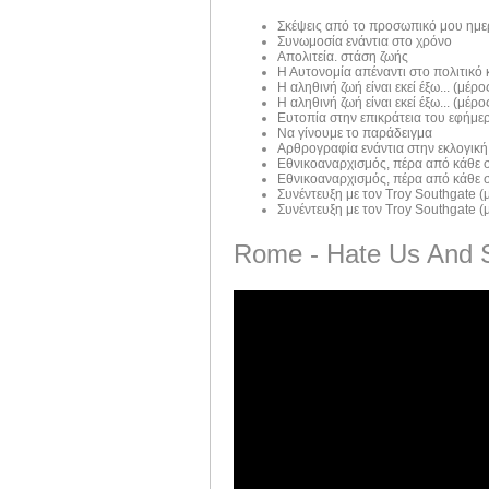
Σκέψεις από το προσωπικό μου ημε
Συνωμοσία ενάντια στο χρόνο
Απολιτεία. στάση ζωής
Η Αυτονομία απέναντι στο πολιτικό
Η αληθινή ζωή είναι εκεί έξω... (μέρος
Η αληθινή ζωή είναι εκεί έξω... (μέρος
Ευτοπία στην επικράτεια του εφήμε
Να γίνουμε το παράδειγμα
Αρθρογραφία ενάντια στην εκλογική
Εθνικοαναρχισμός, πέρα από κάθε σ
Εθνικοαναρχισμός, πέρα από κάθε σ
Συνέντευξη με τον Troy Southgate (μ
Συνέντευξη με τον Troy Southgate (μ
Rome - Hate Us And 