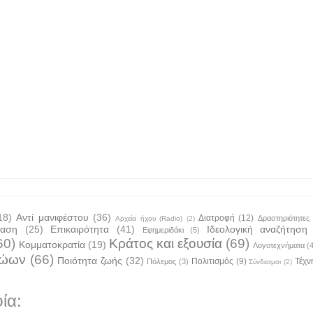
18)
Αντί μανιφέστου
(36)
Διατροφή
(12)
Δραστηριότητες
Αρχεία ήχου (Radio)
(2)
ταση
(25)
Επικαιρότητα
(41)
Ιδεολογική αναζήτηση
Εφημεριδάκι
(5)
60)
Κράτος και εξουσία
(69)
Κομματοκρατία
(19)
Λογοτεχνήματα
(
ζώων
(66)
Ποιότητα ζωής
(32)
Πολιτισμός
(9)
Τέχν
Πόλεμος
(3)
Σύνδεσμοι
(2)
ία: