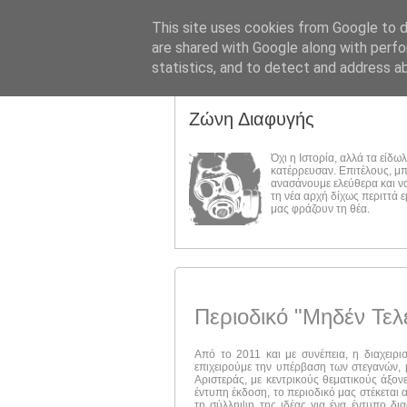
This site uses cookies from Google to de
are shared with Google along with perfo
statistics, and to detect and address a
Ζώνη Διαφυγής
Όχι η Ιστορία, αλλά τα είδω
κατέρρευσαν. Επιτέλους, μ
ανασάνουμε ελεύθερα και ν
τη νέα αρχή δίχως περιττά 
μας φράζουν τη θέα.
Περιοδικό "Μηδέν Τελ
Από το 2011 και με συνέπεια, η διαχειρι
επιχειρούμε την υπέρβαση των στεγανών, μ
Αριστεράς, με κεντρικούς θεματικούς άξον
έντυπη έκδοση, το περιοδικό μας στέκεται 
τη σύλληψη της ιδέας για ένα έντυπο δι