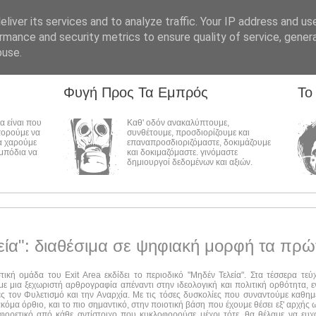
liver its services and to analyze traffic. Your IP address and us
rmance and security metrics to ensure quality of service, gene
buse.
Φυγή Προς Τα Εμπρός
Το
λα είναι που
Καθ' οδόν ανακαλύπτουμε,
πορούμε να
συνθέτουμε, προσδιορίζουμε και
α χαρούμε
επαναπροσδιοριζόμαστε, δοκιμάζουμε
εμπόδια να
και δοκιμαζόμαστε. γινόμαστε
δημιουργοί δεδομένων και αξιών.
εία": διαθέσιμα σε ψηφιακή μορφή τα πρώ
στική ομάδα του Exit Area εκδίδει το περιοδικό "Μηδέν Τελεία". Στα τέσσερα τε
ε μια ξεχωριστή αρθρογραφία απέναντι στην ιδεολογική και πολιτική ορθότητα, ε
ες τον Φυλετισμό και την Αναρχία. Με τις τόσες δυσκολίες που συναντούμε καθημ
ακόμα όρθιο, και το πιο σημαντικό, στην ποιοτική βάση που έχουμε θέσει εξ' αρχής
αφορετικό από κάθε αντίστοιχο που κυκλοφορούσε μέχρι τότε, θα θέλαμε να ευχ