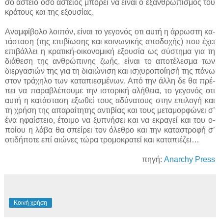
σο α­στεί­ο ό­σο α­στεί­ος μπο­ρεί να εί­ναι ο ε­ξαν­θρω­πι­σμός του
κρά­τους και της ε­ξου­σί­ας.
Α­ναμ­φί­βο­λο λοι­πόν, εί­ναι το γε­γο­νός ο­τι αυ­τή η άρ­ρω­στη κα­
τά­στα­ση (της ε­πι­βί­ω­σης και κοι­νω­νι­κής α­πο­δο­χής) που έ­χει
ε­πι­βάλ­λει η κρα­τι­κή-οι­κο­νο­μι­κή ε­ξου­σί­α ως σύ­στη­μα για τη
διά­θε­ση της αν­θρώ­πι­νης ζω­ής, εί­ναι το α­πο­τέ­λε­σμα των
διερ­γα­σιών της για τη διαιώ­νι­ση και ι­σχυ­ρο­ποί­η­σή της πά­νω
στον τρά­χη­λο των κα­τα­πιε­σμέ­νων. Α­πό την άλ­λη δε θα πρέ­
πει να πα­ρα­βλέ­που­με την ι­στο­ρι­κή α­λή­θεια, το γε­γο­νός ο­τι
αυ­τή η κα­τά­στα­ση ε­ξω­θεί τους α­δύ­να­τους στην ε­πι­λο­γή και
τη χρή­ση της α­πα­ραί­τη­της α­ντι­βί­ας και τους με­τα­μορ­φώ­νει σ’
έ­να η­φαί­στειο, έ­τοι­μο να ξυ­πνή­σει και να ε­κρα­γεί και του ο­
ποί­ου η λά­βα θα σπεί­ρει τον ό­λε­θρο και την κα­τα­στρο­φή σ’
ο­τι­δή­πο­τε ε­πί αιώ­νες τώ­ρα τρο­μο­κρα­τεί και κα­τα­πιέ­ζει…
πηγή:
Anarchy Press
Κοινή χρήση