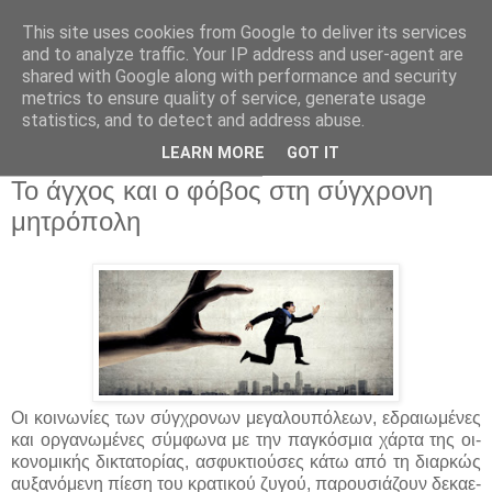
This site uses cookies from Google to deliver its services
and to analyze traffic. Your IP address and user-agent are
shared with Google along with performance and security
metrics to ensure quality of service, generate usage
statistics, and to detect and address abuse.
▼
LEARN MORE
GOT IT
Πέμπτη 19 Ιανουαρίου 2017
Το άγχος και ο φόβος στη σύγχρονη
μητρόπολη
Οι κοι­νω­νί­ες των σύγ­χρο­νων με­γα­λου­πό­λε­ων, ε­δραιω­μέ­νες
και ορ­γα­νω­μέ­νες σύμ­φω­να με την πα­γκό­σμια χάρ­τα της οι­
κο­νο­μι­κής δι­κτα­το­ρί­ας, α­σφυ­κτιού­σες κά­τω α­πό τη διαρ­κώς
αυ­ξα­νό­με­νη πί­ε­ση του κρα­τι­κού ζυ­γού, πα­ρου­σιά­ζουν δε­κα­ε­