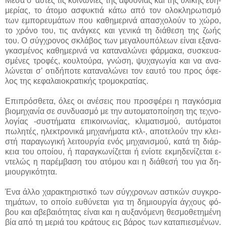
Μέ­σα σ’ αυ­τές τις κοι­νω­νί­ες της α­φθο­νί­ας και της υ­λι­κής ευ­η­
με­ρί­ας, το ά­το­μο α­σφυ­κτιά κά­τω α­πό τον ο­λο­κλη­ρω­τι­σμό
των ε­μπο­ρευ­μά­των που κα­θη­με­ρι­νά α­πα­σχο­λούν το χώ­ρο,
το χρό­νο του, τις α­νά­γκες και γε­νι­κά τη διά­θε­ση της ζω­ής
του. Ο σύγ­χρο­νος σκλά­βος των με­γα­λου­πό­λε­ων εί­ναι ε­ξα­να­
γκα­σμέ­νος κα­θη­με­ρι­νά να κα­τα­να­λώ­νει φάρ­μα­κα, συ­σκευα­
σμέ­νες τρο­φές, κουλ­τού­ρα, γνώ­ση, ψυ­χα­γω­γί­α και να α­να­
λώ­νε­ται σ’ ο­τι­δή­πο­τε κα­τα­να­λώ­νει τον ε­αυ­τό του προς ό­φε­
λος της κε­φα­λαιο­κρα­τι­κής τρο­μο­κρα­τί­ας.
Ε­πι­πρό­σθε­τα, ό­λες οι α­νέ­σεις που προ­σφέ­ρει η πα­γκό­σμια
βιο­μη­χα­νί­α σε συν­δυα­σμό με την αυ­το­μα­το­ποί­η­ση της τε­χνο­
λο­γί­ας -συ­στή­μα­τα ε­πι­κοι­νω­νί­ας, κλι­μα­τι­σμού, αυ­τό­μα­τοι
πω­λη­τές, η­λε­κτρο­νι­κά μη­χα­νή­μα­τα κτλ-, α­πο­τε­λούν την κλει­
στή πα­ρα­γω­γι­κή λει­τουρ­γί­α ε­νός μη­χα­νι­σμού, κα­τά τη διάρ­
κεια του ο­ποί­ου, ή πα­ρα­γκω­νί­ζε­ται ή ε­νί­ο­τε εκ­μη­δε­νί­ζε­ται ε­
ντε­λώς η πα­ρέμ­βα­ση του α­τό­μου και η διά­θε­σή του για δη­
μιουρ­γι­κό­τη­τα.
Έ­να άλ­λο χα­ρα­κτη­ρι­στι­κό των σύγ­χρο­νων α­στι­κών συ­γκρο­
τη­μά­των, το ο­ποί­ο ευ­θύ­νε­ται για τη δη­μιουρ­γί­α άγ­χους φό­
βου και α­βε­βαιό­τη­τας εί­ναι και η αυ­ξα­νό­με­νη θε­σμο­θε­τη­μέ­νη
βί­α α­πό τη με­ριά του κρά­τους εις βά­ρος των κα­τα­πιε­σμέ­νων.