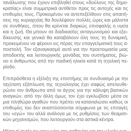
τα­νά­λω­σης που έ­χουν ε­πι­βλη­θεί στους «δού­λους της δη­μο­
κρα­τί­ας» εί­ναι συμ­με­τρι­κά α­ντί­θε­τοι προς τις α­ντο­χές και τις
ε­πι­θυ­μί­ες τους. Προ­κει­μέ­νου να α­ντε­πε­ξέλ­θουν στις α­παι­τή­
σεις της κυ­ριαρ­χί­ας θα δου­λέ­ψουν πολ­λές ώ­ρες και μά­λι­στα
σε συν­θή­κες, ό­που θα κρί­νε­ται διαρ­κώς ε­πι­σφα­λής η υ­γεί­α
και η ζω­ή. Θα μπουν σε δια­δι­κα­σί­ες α­ντα­γω­νι­σμού και ε­ξει­
δί­κευ­σης και γε­νι­κά θα κα­τα­βά­λουν ό­λη τους τη δυ­να­μι­κή,
προ­κει­μέ­νου να φέ­ρουν εις πέ­ρας την ε­παγ­γελ­μα­τι­κή τους α­
πο­στο­λή. Τον ε­ξα­να­γκα­σμό αυ­τό για την προ­ε­τοι­μα­σί­α μιας
α­πο­δε­κτής και λει­τουρ­γι­κής μο­νά­δας του συ­στή­μα­τος, βιώ­
νει ο άν­θρω­πος α­πό την παι­δι­κή η­λι­κί­α κα­τά τη σχο­λι­κή πε­
ρί­ο­δο.
Ε­πι­πρό­σθε­τα η ε­ξέ­λι­ξη της ε­πι­στή­μης σε συν­δυα­σμό με την
τα­χύ­τα­τη ε­ξά­πλω­ση της τε­χνο­λο­γί­ας έ­χει σα­φώς α­πε­λευ­θε­
ρώ­σει τον άν­θρω­πο α­πό το άγ­χος για την κά­λυ­ψη βα­σι­κών
α­να­γκών, α­πό την άλ­λη ό­μως τον έ­χει ε­γκλω­βί­σει μέ­σα σε
μια πλη­θώ­ρα α­γα­θών που πρέ­πει να κα­τα­να­λώ­σει κα­θώς οι
ε­πι­θυ­μί­ες του δεν α­να­πτύσ­σο­νται σύμ­φω­να με τις ε­πι­τα­γές
του «ε­γώ» του αλ­λά α­νά­λο­γα με τις ρυθ­μί­σεις των θε­α­μα­τι­
κών μη­χα­νι­σμών, που λει­τουρ­γούν στα α­στι­κά κέ­ντρα.