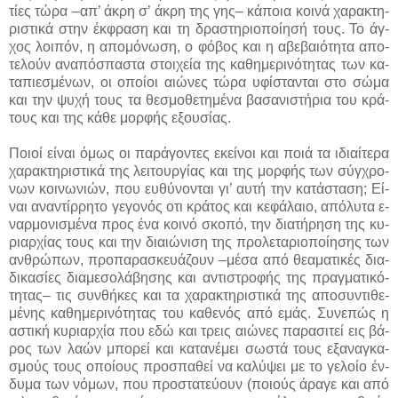
τί­ες τώ­ρα –απ’ ά­κρη σ’ ά­κρη της γης– κά­ποια κοι­νά χα­ρα­κτη­
ρι­στι­κά στην έκ­φρα­ση και τη δρα­στη­ριο­ποί­η­σή τους. Το άγ­
χος λοι­πόν, η α­πο­μό­νω­ση, ο φό­βος και η α­βε­βαιό­τη­τα α­πο­
τε­λούν α­να­πό­σπα­στα στοι­χεί­α της κα­θη­με­ρι­νό­τη­τας των κα­
τα­πιε­σμέ­νων, οι ο­ποί­οι αιώ­νες τώ­ρα υ­φί­στα­νται στο σώ­μα
και την ψυ­χή τους τα θε­σμο­θε­τη­μέ­να βα­σα­νι­στή­ρια του κρά­
τους και της κάθε μορφής ε­ξου­σί­ας.
Ποιοί εί­ναι ό­μως οι πα­ρά­γο­ντες ε­κεί­νοι και ποιά τα ι­διαί­τε­ρα
χα­ρα­κτη­ρι­στι­κά της λει­τουρ­γί­ας και της μορ­φής των σύγ­χρο­
νων κοι­νω­νιών, που ευ­θύ­νο­νται γι’ αυ­τή την κα­τά­στα­ση; Εί­
ναι α­να­ντίρ­ρη­το γε­γο­νός ο­τι κρά­τος και κε­φά­λαιο, α­πό­λυ­τα ε­
ναρ­μο­νι­σμέ­να προς έ­να κοι­νό σκο­πό, την δια­τή­ρη­ση της κυ­
ριαρ­χί­ας τους και την διαιώ­νι­ση της προ­λε­τα­ριο­ποί­η­σης των
αν­θρώ­πων, προ­πα­ρα­σκευά­ζουν –μέ­σα α­πό θε­α­μα­τι­κές δια­
δι­κα­σί­ες δια­με­σο­λά­βη­σης και α­ντι­στρο­φής της πραγ­μα­τι­κό­
τη­τας– τις συν­θή­κες και τα χα­ρα­κτη­ρι­στι­κά της α­πο­συ­ντι­θε­
μέ­νης κα­θη­με­ρι­νό­τη­τας του κα­θε­νός α­πό ε­μάς. Συ­νε­πώς η
α­στι­κή κυ­ριαρ­χί­α που ε­δώ και τρεις αιώ­νες πα­ρα­σι­τεί εις βά­
ρος των λα­ών μπο­ρεί και κα­τα­νέ­μει σω­στά τους ε­ξα­να­γκα­
σμούς τους ο­ποί­ους προ­σπα­θεί να κα­λύ­ψει με το γε­λοί­ο έν­
δυ­μα των νό­μων, που προ­στα­τεύ­ουν (ποιούς ά­ρα­γε και α­πό