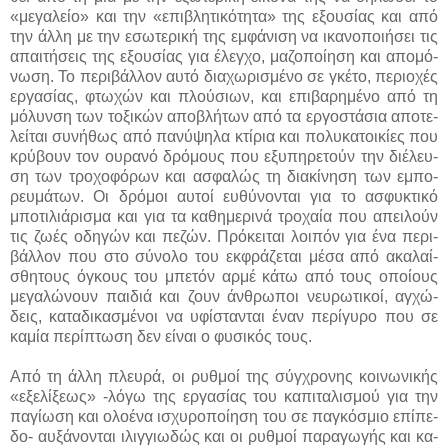
«με­γα­λεί­ο» και την «ε­πι­βλη­τι­κό­τη­τα» της ε­ξου­σί­ας και α­πό
την άλ­λη με την ε­σω­τε­ρι­κή της εμ­φά­νι­ση να ι­κα­νοποι­ή­σει τις
α­παι­τή­σεις της ε­ξου­σί­ας για έ­λεγ­χο, μα­ζο­ποί­η­ση και α­πο­μό­
νω­ση. Το πε­ρι­βάλ­λον αυ­τό δια­χω­ρι­σμέ­νο σε γκέ­το, πε­ριο­χές
ερ­γα­σί­ας, φτω­χών και πλού­σιων, και ε­πι­βα­ρη­μέ­νο α­πό τη
μό­λυν­ση των το­ξι­κών α­πο­βλή­των α­πό τα ερ­γο­στά­σια α­πο­τε­
λεί­ται συ­νή­θως α­πό πα­νύ­ψη­λα κτί­ρια και πο­λυ­κα­τοι­κί­ες που
κρύ­βουν τον ου­ρα­νό δρό­μους που ε­ξυ­πη­ρε­τούν την διέ­λευ­
ση των τρο­χο­φό­ρων και α­σφα­λώς τη δια­κί­νη­ση των ε­μπο­
ρευ­μά­των. Οι δρό­μοι αυ­τοί ευ­θύ­νο­νται για το α­σφυ­κτι­κό
μπο­τι­λιά­ρι­σμα και για τα κα­θη­με­ρι­νά τρο­χαί­α που α­πει­λούν
τις ζω­ές ο­δη­γών και πε­ζών. Πρό­κει­ται λοι­πόν για έ­να πε­ρι­
βάλ­λον που στο σύ­νο­λο του εκ­φρά­ζε­ται μέ­σα α­πό α­κα­λαί­
σθη­τους ό­γκους του μπε­τόν αρ­μέ κά­τω α­πό τους ο­ποί­ους
με­γα­λώ­νουν παι­διά και ζουν άν­θρω­ποι νευ­ρω­τι­κοί, αγ­χώ­
δεις, κα­τα­δι­κα­σμέ­νοι να υ­φί­στα­νται έ­ναν πε­ρί­γυ­ρο που σε
κα­μί­α πε­ρί­πτω­ση δεν εί­ναι ο φυ­σι­κός τους.
Α­πό τη άλ­λη πλευ­ρά, οι ρυθ­μοί της σύγ­χρο­νης κοι­νω­νι­κής
«ε­ξε­λί­ξε­ως» -λό­γω της ερ­γα­σί­ας του κα­πι­τα­λι­σμού για την
πα­γί­ω­ση και ο­λο­έ­να ι­σχυ­ρο­ποί­η­ση του σε πα­γκό­σμιο ε­πί­πε­
δο- αυ­ξά­νο­νται ι­λιγ­γιω­δώς και οι ρυθ­μοί πα­ρα­γω­γής και κα­