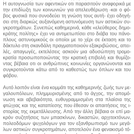
Η αυ­το­γνω­σί­α των α­φε­ντι­κών ο­τι πα­ρα­σι­τούν α­να­φο­ρι­κά με
την ε­πι­δί­ω­ξη των κοι­νω­νιών για α­πε­λευ­θέ­ρω­ση -και ο φό­
βος φυ­σι­κά που συ­νο­δεύ­ει τη γνώ­ση τους αυ­τή- έ­χει ο­δη­γή­
σει στη διαρ­κώς αυ­ξα­νό­με­νη α­στυ­νό­μευ­ση των α­στι­κών συ­
γκρο­τη­μά­των. Συ­νε­πώς κα­θη­με­ρι­νά, κά­θε «ε­λεύ­θε­ρος δη­μο­
κρά­της πο­λί­της» έ­χει να α­ντι­με­τω­πί­σει στο διά­βα του πά­νο­
πλους α­στυ­νο­μι­κούς οι ο­ποί­οι με το χέ­ρι σε έ­κτα­ση και το
δά­κτυ­λο στη σκαν­δά­λη πραγ­μα­το­ποιούν ε­ξα­κρι­βώ­σεις, α­πει­
λές, α­πα­γω­γές, ε­κτε­λέ­σεις α­σκούν μια α­δυ­σώ­πη­τη τρο­μο­
κρα­τί­α προ­σω­πο­ποιώ­ντας την κρα­τι­κή ε­πι­βο­λή και θυ­μί­ζο­
ντας βέ­βαια ο­τι οι αν­θρώ­πι­νες κοι­νω­νί­ες ορ­γα­νώ­νο­νται και
συ­γκρο­τού­νται κά­τω α­πό το κα­θε­στώς των ό­πλων και του
φό­βου.
Αυ­τό λοι­πόν εί­ναι έ­να κομ­μά­τι της κα­θη­με­ρι­νής ζω­ής των με­
γα­λου­πό­λε­ων, πλημ­μυ­ρι­σμέ­νης α­πό το άγ­χος, την α­πο­μό­
νω­ση και α­βε­βαιό­τη­τα, ευ­θυ­γραμ­μι­σμέ­νη στα πλαί­σια της
φτώ­χιας και της κα­τα­πί­ε­σης που έ­θε­σαν οι α­παι­τή­σεις της ι­
στο­ρί­ας της εκ­με­τάλ­λευ­σης. Α­πό την άλ­λη βέ­βαια οι ε­πί μα­
κρόν συ­ζη­τή­σεις των μπα­σκί­νων, δι­κα­στών, αρ­χι­τε­κτό­νων,
πο­λε­ο­δό­μων ψυ­χο­λό­γων για τον ε­ξαν­θρω­πι­σμό των με­γά­
λων α­στι­κών συ­γκρο­τη­μά­των, α­πο­τε­λούν έ­να φε­να­κι­σμό τό­