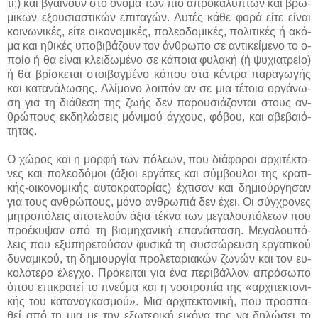
τι;) και βγαί­νουν στο ό­νο­μα των πιο α­προ­κά­λυ­πτων και βρώ­
μι­κων ε­ξου­σια­στι­κών ε­πι­τα­γών. Αυ­τές κά­θε φο­ρά εί­τε εί­ναι
κοι­νω­νι­κές, εί­τε οι­κο­νο­μι­κές, πο­λε­ο­δο­μι­κές, πο­λι­τι­κές ή α­κό­
μα και η­θι­κές υ­πο­βι­βά­ζουν τον άν­θρω­πο σε α­ντι­κεί­με­νο το ο­
ποί­ο ή θα εί­ναι κλει­δω­μέ­νο σε κά­ποια φυ­λα­κή (ή ψυ­χια­τρεί­ο)
ή θα βρί­σκε­ται στοι­βαγ­μέ­νο κά­που στα κέ­ντρα πα­ρα­γω­γής
και κα­τα­νά­λω­σης. Α­λί­μο­νο λοι­πόν αν σε μια τέ­τοια ορ­γά­νω­
ση για τη διά­θε­ση της ζω­ής δεν πα­ρου­σιά­ζο­νται στους αν­
θρώ­πους εκ­δη­λώ­σεις μό­νι­μού άγ­χους, φό­βου, και α­βε­βαιό­
τη­τας.
Ο χώ­ρος και η μορ­φή των πό­λε­ων, που διά­φο­ροι αρ­χι­τέ­κτο­
νες και πο­λε­ο­δό­μοι (ά­ξιοι ερ­γά­τες και σύμ­βου­λοι της κρα­τι­
κής-οι­κο­νο­μι­κής αυ­το­κρα­το­ρί­ας) έ­χτι­σαν και δη­μιούρ­γη­σαν
για τους αν­θρώ­πους, μό­νο αν­θρω­πιά δεν έ­χει. Οι σύγ­χρο­νες
μη­τρο­πό­λεις α­πο­τε­λούν ά­ξια τέ­κνα των με­γα­λου­πό­λε­ων που
προ­έ­κυ­ψαν α­πό τη βιο­μη­χα­νι­κή ε­πα­νά­στα­ση. Με­γα­λου­πό­
λεις που ε­ξυ­πη­ρε­τού­σαν φυ­σι­κά τη συσ­σώ­ρευ­ση ερ­γα­τι­κού
δυ­να­μι­κού, τη δη­μιουρ­γί­α προ­λε­τα­ρια­κών ζω­νών και τον ευ­
κο­λό­τε­ρο έ­λεγ­χο. Πρό­κει­ται για έ­να πε­ρι­βάλ­λον α­πρό­σω­πο
ό­που ε­πι­κρα­τεί το πνεύ­μα και η νο­ο­τρο­πί­α της «αρ­χι­τε­κτο­νι­
κής του κα­τα­να­γκα­σμού». Μια αρ­χι­τε­κτο­νι­κή, που προ­σπα­
θεί α­πό τη μια με την ε­ξω­τε­ρι­κή ει­κό­να της να δη­λώ­σει το