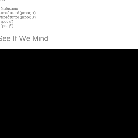
 διαδικασία
τερεότυπο! (μέρος α')
τερεότυπο! (μέρος β')
έρος α')
έρος β')
See If We Mind