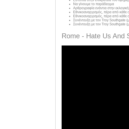
Να γίνουμε το παράδειγμα
Αρθρογραφία ενάντια στην εκλογική
Εθνικοαναρχισμός, πέρα από κάθε σ
Εθνικοαναρχισμός, πέρα από κάθε σ
Συνέντευξη με τον Troy Southgate (μ
Συνέντευξη με τον Troy Southgate (μ
Rome - Hate Us And 