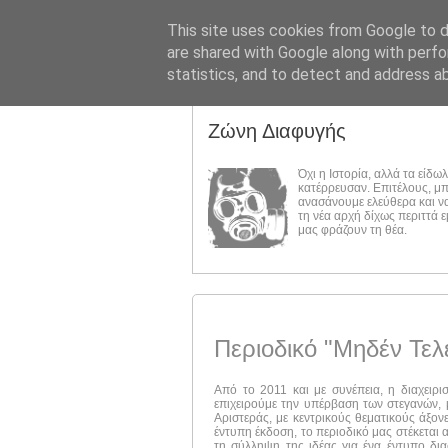
This site uses cookies from Google to de
are shared with Google along with perfo
statistics, and to detect and address a
Ζώνη Διαφυγής
Όχι η Ιστορία, αλλά τα είδω
κατέρρευσαν. Επιτέλους, μ
ανασάνουμε ελεύθερα και ν
τη νέα αρχή δίχως περιττά 
μας φράζουν τη θέα.
Περιοδικό "Μηδέν Τελ
Από το 2011 και με συνέπεια, η διαχειρι
επιχειρούμε την υπέρβαση των στεγανών, μ
Αριστεράς, με κεντρικούς θεματικούς άξον
έντυπη έκδοση, το περιοδικό μας στέκεται 
τη σύλληψη της ιδέας για ένα έντυπο δι