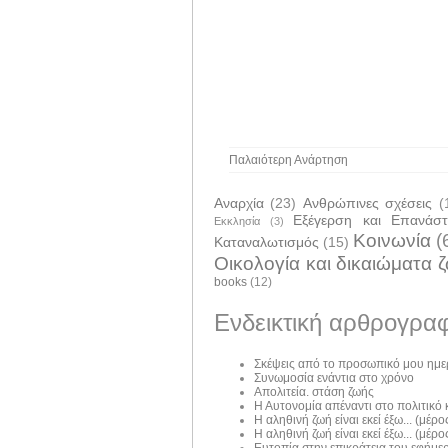
Παλαιότερη Ανάρτηση
Αναρχία
(23)
Ανθρώπινες σχέσεις
(
Εξέγερση και Επανάσ
Εκκλησία
(3)
Κοινωνία
(
Καταναλωτισμός
(15)
Οικολογία και δικαιώματα 
books
(12)
Ενδεικτική αρθρογραφ
Σκέψεις από το προσωπικό μου ημε
Συνωμοσία ενάντια στο χρόνο
Απολιτεία. στάση ζωής
Η Αυτονομία απέναντι στο πολιτικό
Η αληθινή ζωή είναι εκεί έξω... (μέρος
Η αληθινή ζωή είναι εκεί έξω... (μέρος
Ευτοπία στην επικράτεια του εφήμε