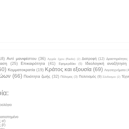
18)
Αντί μανιφέστου
(36)
Διατροφή
(12)
Δραστηριότητες
Αρχεία ήχου (Radio)
(2)
ταση
(25)
Επικαιρότητα
(41)
Ιδεολογική αναζήτηση
Εφημεριδάκι
(5)
60)
Κράτος και εξουσία
(69)
Κομματοκρατία
(19)
Λογοτεχνήματα
(
ζώων
(66)
Ποιότητα ζωής
(32)
Πολιτισμός
(9)
Τέχν
Πόλεμος
(3)
Σύνδεσμοι
(2)
ία:
ρολόγιο
 κατεστημένο
 α')
 β')
ρου