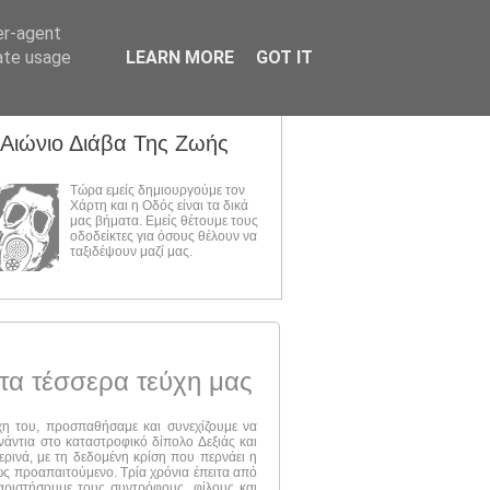
er-agent
rate usage
LEARN MORE
GOT IT
 Αιώνιο Διάβα Της Ζωής
Τώρα εμείς δημιουργούμε τον
Χάρτη και η Οδός είναι τα δικά
μας βήματα. Εμείς θέτουμε τους
οδοδείκτες για όσους θέλουν να
ταξιδέψουν μαζί μας.
τα τέσσερα τεύχη μας
ύχη του, προσπαθήσαμε και συνεχίζουμε να
νάντια στο καταστροφικό δίπολο Δεξιάς και
ερινά, με τη δεδομένη κρίση που περνάει η
 ως προαπαιτούμενο. Τρία χρόνια έπειτα από
αριστήσουμε τους συντρόφους, φίλους και