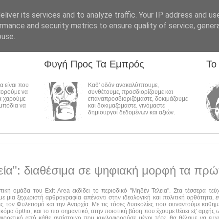
liver its services and to analyze traffic. Your IP address and us
rmance and security metrics to ensure quality of service, gene
buse.
Φυγή Προς Τα Εμπρός
Το
λα είναι που
Καθ' οδόν ανακαλύπτουμε,
πορούμε να
συνθέτουμε, προσδιορίζουμε και
α χαρούμε
επαναπροσδιοριζόμαστε, δοκιμάζουμε
εμπόδια να
και δοκιμαζόμαστε. γινόμαστε
δημιουργοί δεδομένων και αξιών.
εία": διαθέσιμα σε ψηφιακή μορφή τα πρώ
στική ομάδα του Exit Area εκδίδει το περιοδικό "Μηδέν Τελεία". Στα τέσσερα τε
ε μια ξεχωριστή αρθρογραφία απέναντι στην ιδεολογική και πολιτική ορθότητα, ε
ες τον Φυλετισμό και την Αναρχία. Με τις τόσες δυσκολίες που συναντούμε καθημ
ακόμα όρθιο, και το πιο σημαντικό, στην ποιοτική βάση που έχουμε θέσει εξ' αρχής
αφορετικό από κάθε αντίστοιχο που κυκλοφορούσε μέχρι τότε, θα θέλαμε να ευχ