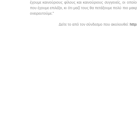
έχουμε καινούριους φίλους και καινούριους συγγενείς, οι οποίοι
που έχουμε επιλέξει, κι ότι μαζί τους θα πετάξουμε πολύ πιο μα
ονειρευτούμε."
Δείτε το από τον σύνδεσμο που ακολουθεί:
htt