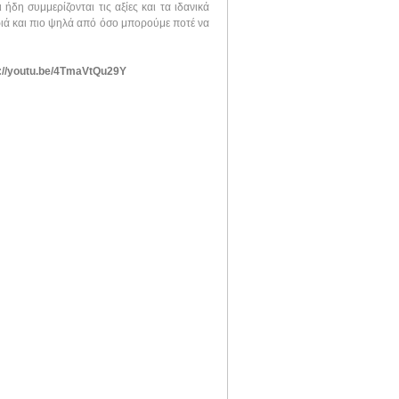
 ήδη συμμερίζονται τις αξίες και τα ιδανικά
κριά και πιο ψηλά από όσο μπορούμε ποτέ να
p://youtu.be/4TmaVtQu29Y