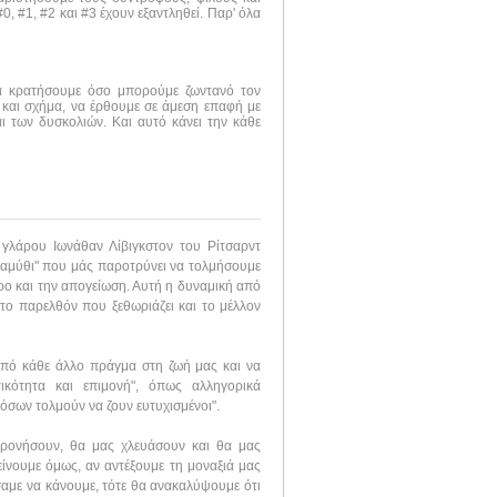
, #1, #2 και #3 έχουν εξαντληθεί. Παρ' όλα
να κρατήσουμε όσο μπορούμε ζωντανό τον
 και σχήμα, να έρθουμε σε άμεση επαφή με
ι των δυσκολιών. Και αυτό κάνει την κάθε
 γλάρου Ιωνάθαν Λίβιγκστον του Ρίτσαρντ
ραμύθι" που μάς παροτρύνει να τολμήσουμε
ιρο και την απογείωση. Αυτή η δυναμική από
το παρελθόν που ξεθωριάζει και το μέλλον
από κάθε άλλο πράγμα στη ζωή μας και να
ικότητα και επιμονή", όπως αλληγορικά
 όσων τολμούν να ζουν ευτυχισμένοι".
φρονήσουν, θα μας χλευάσουν και θα μας
είνουμε όμως, αν αντέξουμε τη μοναξιά μας
αμε να κάνουμε, τότε θα ανακαλύψουμε ότι