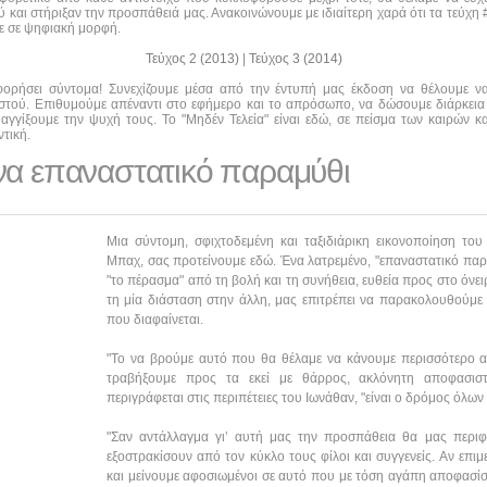
και στήριξαν την προσπάθειά μας. Ανακοινώνουμε με ιδιαίτερη χαρά ότι τα τεύχη #0
τε σε ψηφιακή μορφή.
Τεύχος 2 (2013)
|
Τεύχος 3 (2014)
οφορήσει σύντομα! Συνεχίζουμε μέσα από την έντυπή μας έκδοση να θέλουμε 
αστού. Επιθυμούμε απέναντι στο εφήμερο και το απρόσωπο, να δώσουμε διάρκεια
αγγίξουμε την ψυχή τους. Το "Μηδέν Τελεία" είναι εδώ, σε πείσμα των καιρών κα
τική.
να επαναστατικό παραμύθι
Μια σύντομη, σφιχτοδεμένη και ταξιδιάρικη εικονοποίηση του
Μπαχ, σας προτείνουμε εδώ. Ένα λατρεμένο, "επαναστατικό πα
"το πέρασμα" από τη βολή και τη συνήθεια, ευθεία προς στο όνε
τη μία διάσταση στην άλλη, μας επιτρέπει να παρακολουθούμε 
που διαφαίνεται.
"Το να βρούμε αυτό που θα θέλαμε να κάνουμε περισσότερο 
τραβήξουμε προς τα εκεί με θάρρος, ακλόνητη αποφασιστ
περιγράφεται στις περιπέτειες του Ιωνάθαν, "είναι ο δρόμος όλων
"Σαν αντάλλαγμα γι’ αυτή μας την προσπάθεια θα μας περι
εξοστρακίσουν από τον κύκλο τους φίλοι και συγγενείς. Αν επιμ
και μείνουμε αφοσιωμένοι σε αυτό που με τόση αγάπη αποφασίσ