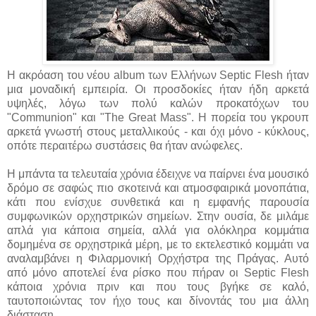
Η ακρόαση του νέου album των Ελλήνων Septic Flesh ήταν
μια μοναδική εμπειρία. Οι προσδοκίες ήταν ήδη αρκετά
υψηλές, λόγω των πολύ καλών προκατόχων του
"Communion" και "The Great Mass". Η πορεία του γκρουπ
αρκετά γνωστή στους μεταλλικούς - και όχι μόνο - κύκλους,
οπότε περαιτέρω συστάσεις θα ήταν ανώφελες.
Η μπάντα τα τελευταία χρόνια έδειχνε να παίρνει ένα μουσικό
δρόμο σε σαφώς πιο σκοτεινά και ατμοσφαιρικά μονοπάτια,
κάτι που ενίσχυε συνθετικά και η εμφανής παρουσία
συμφωνικών ορχηστρικών σημείων. Στην ουσία, δε μιλάμε
απλά για κάποια σημεία, αλλά για ολόκληρα κομμάτια
δομημένα σε ορχηστρικά μέρη, με το εκτελεστικό κομμάτι να
αναλαμβάνει η Φιλαρμονική Ορχήστρα της Πράγας. Αυτό
από μόνο αποτελεί ένα ρίσκο που πήραν οι Septic Flesh
κάποια χρόνια πριν και που τους βγήκε σε καλό,
ταυτοποιώντας τον ήχο τους και δίνοντάς του μια άλλη
διάσταση.