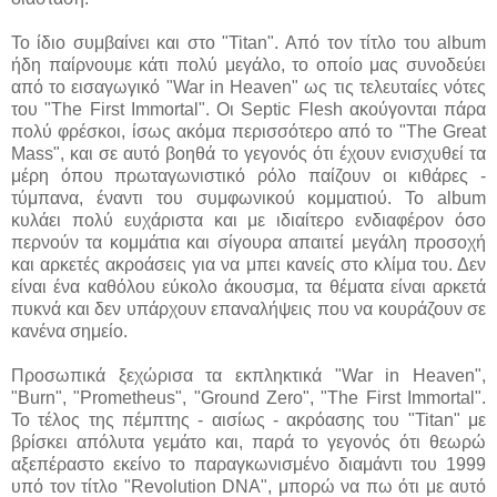
Το ίδιο συμβαίνει και στο "Titan". Από τον τίτλο του album
ήδη παίρνουμε κάτι πολύ μεγάλο, το οποίο μας συνοδεύει
από το εισαγωγικό "War in Heaven" ως τις τελευταίες νότες
του "The First Immortal". Οι Septic Flesh ακούγονται πάρα
πολύ φρέσκοι, ίσως ακόμα περισσότερο από το "The Great
Mass", και σε αυτό βοηθά το γεγονός ότι έχουν ενισχυθεί τα
μέρη όπου πρωταγωνιστικό ρόλο παίζουν οι κιθάρες -
τύμπανα, έναντι του συμφωνικού κομματιού. Το album
κυλάει πολύ ευχάριστα και με ιδιαίτερο ενδιαφέρον όσο
περνούν τα κομμάτια και σίγουρα απαιτεί μεγάλη προσοχή
και αρκετές ακροάσεις για να μπει κανείς στο κλίμα του. Δεν
είναι ένα καθόλου εύκολο άκουσμα, τα θέματα είναι αρκετά
πυκνά και δεν υπάρχουν επαναλήψεις που να κουράζουν σε
κανένα σημείο.
Προσωπικά ξεχώρισα τα εκπληκτικά "War in Heaven",
"Burn", "Prometheus", "Ground Zero", "The First Immortal".
Το τέλος της πέμπτης - αισίως - ακρόασης του "Titan" με
βρίσκει απόλυτα γεμάτο και, παρά το γεγονός ότι θεωρώ
αξεπέραστο εκείνο το παραγκωνισμένο διαμάντι του 1999
υπό τον τίτλο "Revolution DNA", μπορώ να πω ότι με αυτό