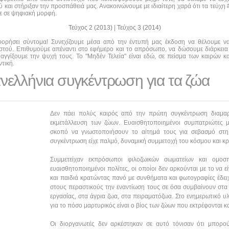
και στήριξαν την προσπάθειά μας. Ανακοινώνουμε με ιδιαίτερη χαρά ότι τα τεύχη #0
τε σε ψηφιακή μορφή.
Τεύχος 2 (2013)
|
Τεύχος 3 (2014)
οφορήσει σύντομα! Συνεχίζουμε μέσα από την έντυπή μας έκδοση να θέλουμε 
αστού. Επιθυμούμε απέναντι στο εφήμερο και το απρόσωπο, να δώσουμε διάρκεια
αγγίξουμε την ψυχή τους. Το "Μηδέν Τελεία" είναι εδώ, σε πείσμα των καιρών κα
τική.
ελλήνια συγκέντρωση για τα ζώα
Δεν πάει πολύς καιρός από την πρώτη συγκέντρωση διαμαρτ
εκμετάλλευση των ζώων. Ευαισθητοποιημένοι συμπατριώτες 
σκοπό να γνωστοποιήσουν το αίτημά τους για σεβασμό στ
συγκέντρωση είχε παλμό, δυναμική συμμετοχή του κόσμου και κρ
Συμμετείχαν εκπρόσωποι φιλοζωικών σωματείων και ομοσπ
ευαισθητοποιημένοι πολίτες, οι οποίοι δεν αρκούνται με το να ε
και παιδιά κρατώντας πανό με συνθήματα και φωτογραφίες έδει
στους περαστικούς την εναντίωση τους σε όσα συμβαίνουν στα
εργασίας, στα άγρια ζωα, στα πειραματόζωα. Στο ενημερωτικό 
για το πόσο μαρτυρικός είναι ο βίος των ζώων που εκτρέφονται κα
Οι διοργανωτές δεν αρκέστηκαν σε αυτό τόνισαν ότι μπορο