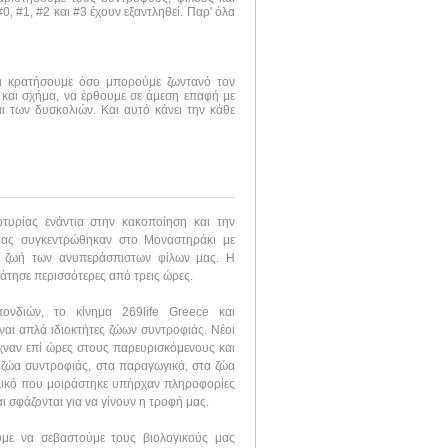
, #1, #2 και #3 έχουν εξαντληθεί. Παρ' όλα
να κρατήσουμε όσο μπορούμε ζωντανό τον
 και σχήμα, να έρθουμε σε άμεση επαφή με
ι των δυσκολιών. Και αυτό κάνει την κάθε
υρίας ενάντια στην κακοποίηση και την
μας συγκεντρώθηκαν στο Μοναστηράκι με
η ζωή των ανυπεράσπιστων φίλων μας. Η
άτησε περισσότερες από τρεις ώρες.
ονδιών, το κίνημα 269life Greece και
ίναι απλά ιδιοκτήτες ζώων συντροφιάς. Νέοι
χναν επί ώρες στους παρευρισκόμενους και
 ζώα συντροφιάς, στα παραγωγικά, στα ζώα
υλικό που μοιράστηκε υπήρχαν πληροφορίες
ι σφάζονται για να γίνουν η τροφή μας.
ύμε να σεβαστούμε τους βιολογικούς μας