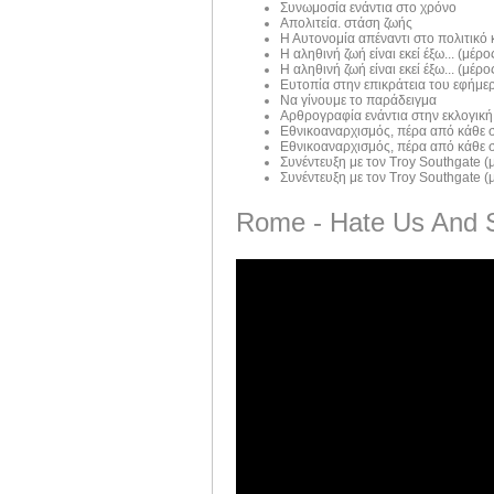
Συνωμοσία ενάντια στο χρόνο
Απολιτεία. στάση ζωής
Η Αυτονομία απέναντι στο πολιτικό
Η αληθινή ζωή είναι εκεί έξω... (μέρος
Η αληθινή ζωή είναι εκεί έξω... (μέρος
Ευτοπία στην επικράτεια του εφήμε
Να γίνουμε το παράδειγμα
Αρθρογραφία ενάντια στην εκλογική
Εθνικοαναρχισμός, πέρα από κάθε σ
Εθνικοαναρχισμός, πέρα από κάθε σ
Συνέντευξη με τον Troy Southgate (μ
Συνέντευξη με τον Troy Southgate (μ
Rome - Hate Us And 