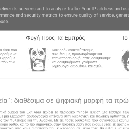
liver its services and to analyze traffic. Your IP address and us
rmance and security metrics to ensure quality of service, gene
buse.
Φυγή Προς Τα Εμπρός
Το
λα είναι που
Καθ' οδόν ανακαλύπτουμε,
πορούμε να
συνθέτουμε, προσδιορίζουμε και
α χαρούμε
επαναπροσδιοριζόμαστε, δοκιμάζουμε
εμπόδια να
και δοκιμαζόμαστε. γινόμαστε
δημιουργοί δεδομένων και αξιών.
εία": διαθέσιμα σε ψηφιακή μορφή τα πρώ
στική ομάδα του Exit Area εκδίδει το περιοδικό "Μηδέν Τελεία". Στα τέσσερα τε
ε μια ξεχωριστή αρθρογραφία απέναντι στην ιδεολογική και πολιτική ορθότητα, ε
ες τον Φυλετισμό και την Αναρχία. Με τις τόσες δυσκολίες που συναντούμε καθημ
ακόμα όρθιο, και το πιο σημαντικό, στην ποιοτική βάση που έχουμε θέσει εξ' αρχής
αφορετικό από κάθε αντίστοιχο που κυκλοφορούσε μέχρι τότε, θα θέλαμε να ευχ