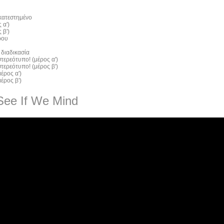
 κατεστημένο
 α')
 β')
ρου
 διαδικασία
τερεότυπο! (μέρος α')
τερεότυπο! (μέρος β')
έρος α')
έρος β')
See If We Mind