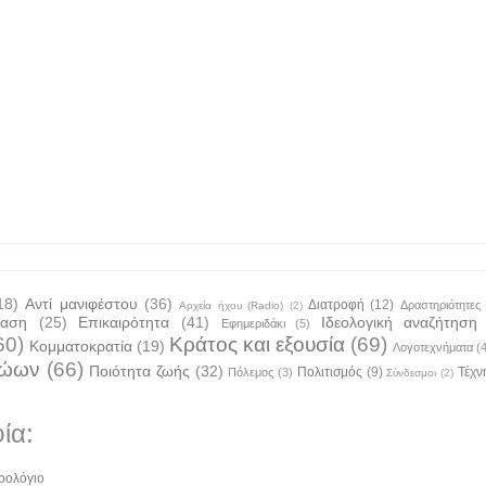
18)
Αντί μανιφέστου
(36)
Διατροφή
(12)
Δραστηριότητες
Αρχεία ήχου (Radio)
(2)
ταση
(25)
Επικαιρότητα
(41)
Ιδεολογική αναζήτηση
Εφημεριδάκι
(5)
60)
Κράτος και εξουσία
(69)
Κομματοκρατία
(19)
Λογοτεχνήματα
(
ζώων
(66)
Ποιότητα ζωής
(32)
Πολιτισμός
(9)
Τέχν
Πόλεμος
(3)
Σύνδεσμοι
(2)
ία:
ρολόγιο