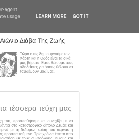
er-agent
rate usage
LEARN MORE
GOT IT
 Αιώνιο Διάβα Της Ζωής
Τώρα εμείς δημιουργούμε τον
Χάρτη και η Οδός είναι τα δικά
μας βήματα. Εμείς θέτουμε τους
οδοδείκτες για όσους θέλουν να
ταξιδέψουν μαζί μας.
τα τέσσερα τεύχη μας
ύχη του, προσπαθήσαμε και συνεχίζουμε να
νάντια στο καταστροφικό δίπολο Δεξιάς και
ερινά, με τη δεδομένη κρίση που περνάει η
 ως προαπαιτούμενο. Τρία χρόνια έπειτα από
αριστήσουμε τους συντρόφους, φίλους και