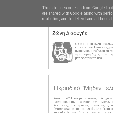
This site uses cookies from Google to de
are shared with Google along with perfo
statistics, and to detect and address a
Ζώνη Διαφυγής
Όχι η Ιστορία, αλλά τα είδω
κατέρρευσαν. Επιτέλους, μ
ανασάνουμε ελεύθερα και ν
τη νέα αρχή δίχως περιττά 
μας φράζουν τη θέα.
Περιοδικό "Μηδέν Τελ
Από το 2011 και με συνέπεια, η διαχειρι
επιχειρούμε την υπέρβαση των στεγανών, μ
Αριστεράς, με κεντρικούς θεματικούς άξον
έντυπη έκδοση, το περιοδικό μας στέκεται 
τη σύλληψη της ιδέας για ένα έντυπο δι