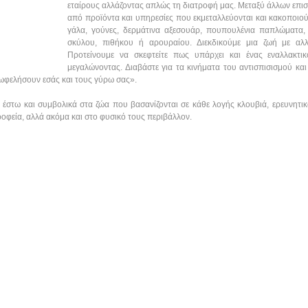
εταίρους αλλάζοντας απλώς τη διατροφή μας. Μεταξύ άλλων επι
από προϊόντα και υπηρεσίες που εκμεταλλεύονται και κακοποιο
γάλα, γούνες, δερμάτινα αξεσουάρ, πουπουλένια παπλώματα, 
σκύλου, πιθήκου ή αρουραίου. Διεκδικούμε μια ζωή με αλ
Προτείνουμε να σκεφτείτε πως υπάρχει και ένας εναλλακ
μεγαλώνοντας. Διαβάστε για τα κινήματα του αντισπισισμού και 
α ωφελήσουν εσάς και τους γύρω σας».
έστω και συμβολικά στα ζώα που βασανίζονται σε κάθε λογής κλουβιά, ερευνητικά
οφεία, αλλά ακόμα και στο φυσικό τους περιβάλλον.