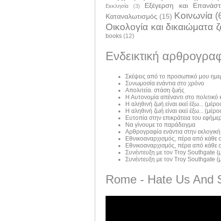
Εξέγερση και Επανάσ
Εκκλησία
(3)
Κοινωνία
(
Καταναλωτισμός
(15)
Οικολογία και δικαιώματα 
books
(12)
Ενδεικτική αρθρογραφ
Σκέψεις από το προσωπικό μου ημε
Συνωμοσία ενάντια στο χρόνο
Απολιτεία. στάση ζωής
Η Αυτονομία απέναντι στο πολιτικό
Η αληθινή ζωή είναι εκεί έξω... (μέρος
Η αληθινή ζωή είναι εκεί έξω... (μέρος
Ευτοπία στην επικράτεια του εφήμε
Να γίνουμε το παράδειγμα
Αρθρογραφία ενάντια στην εκλογική
Εθνικοαναρχισμός, πέρα από κάθε σ
Εθνικοαναρχισμός, πέρα από κάθε σ
Συνέντευξη με τον Troy Southgate (μ
Συνέντευξη με τον Troy Southgate (μ
Rome - Hate Us And 