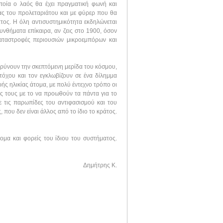
οία ο λαός θα έχει πραγματική φωνή και
ρίας του προλεταριάτου και με φύρερ που θα
τος. Η όλη αντισυστημικότητα εκδηλώνεται
υνθήματα επίκαιρα, αν ζεις στο 1900, όσον
καταστροφές περιουσιών μικροεμπόρων και
ακρύνουν την σκεπτόμενη μερίδα του κόσμου,
τόχου και τον εγκλωβίζουν σε ένα δίλημμα
ής ηλικίας άτομα, με πολύ έντεχνο τρόπο οι
ς τους με το να προωθούν τα πάντα για το
ε τις παρωπίδες του αντιφασισμού και του
ου δεν είναι άλλος από το ίδιο το κράτος.
ομα και φορείς του ίδιου του συστήματος.
Δημήτρης Κ.