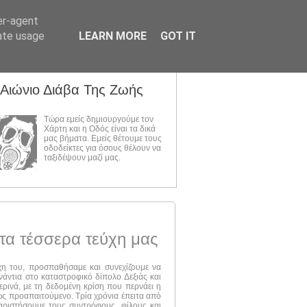
er-agent
rate usage
LEARN MORE
GOT IT
 Αιώνιο Διάβα Της Ζωής
Τώρα εμείς δημιουργούμε τον
Χάρτη και η Οδός είναι τα δικά
μας βήματα. Εμείς θέτουμε τους
οδοδείκτες για όσους θέλουν να
ταξιδέψουν μαζί μας.
τα τέσσερα τεύχη μας
ύχη του, προσπαθήσαμε και συνεχίζουμε να
νάντια στο καταστροφικό δίπολο Δεξιάς και
ερινά, με τη δεδομένη κρίση που περνάει η
 ως προαπαιτούμενο. Τρία χρόνια έπειτα από
αριστήσουμε τους συντρόφους, φίλους και