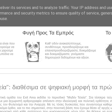
liver its services and to analyze traffic. Your IP address and us
rmance and security metrics to ensure quality of service, gene
buse.
Φυγή Προς Τα Εμπρός
Το
λα είναι που
Καθ' οδόν ανακαλύπτουμε,
πορούμε να
συνθέτουμε, προσδιορίζουμε και
α χαρούμε
επαναπροσδιοριζόμαστε, δοκιμάζουμε
εμπόδια να
και δοκιμαζόμαστε. γινόμαστε
δημιουργοί δεδομένων και αξιών.
εία": διαθέσιμα σε ψηφιακή μορφή τα πρώ
στική ομάδα του Exit Area εκδίδει το περιοδικό "Μηδέν Τελεία". Στα τέσσερα τε
ε μια ξεχωριστή αρθρογραφία απέναντι στην ιδεολογική και πολιτική ορθότητα, ε
ες τον Φυλετισμό και την Αναρχία. Με τις τόσες δυσκολίες που συναντούμε καθημ
ακόμα όρθιο, και το πιο σημαντικό, στην ποιοτική βάση που έχουμε θέσει εξ' αρχής
αφορετικό από κάθε αντίστοιχο που κυκλοφορούσε μέχρι τότε, θα θέλαμε να ευχ