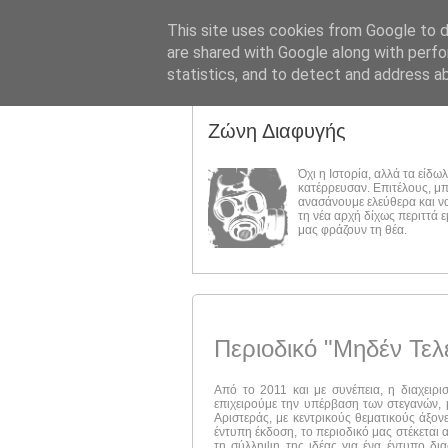
This site uses cookies from Google to de
are shared with Google along with perfo
statistics, and to detect and address a
Ζώνη Διαφυγής
Όχι η Ιστορία, αλλά τα είδω
κατέρρευσαν. Επιτέλους, μ
ανασάνουμε ελεύθερα και ν
τη νέα αρχή δίχως περιττά 
μας φράζουν τη θέα.
Περιοδικό "Μηδέν Τελ
Από το 2011 και με συνέπεια, η διαχειρι
επιχειρούμε την υπέρβαση των στεγανών, μ
Αριστεράς, με κεντρικούς θεματικούς άξον
έντυπη έκδοση, το περιοδικό μας στέκεται 
τη σύλληψη της ιδέας για ένα έντυπο δι