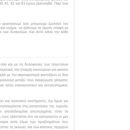
, #1, #2 και #3 έχουν εξαντληθεί. Παρ' όλα
να κρατήσουμε όσο μπορούμε ζωντανό τον
 και σχήμα, να έρθουμε σε άμεση επαφή με
ι των δυσκολιών. Και αυτό κάνει την κάθε
σο και με τις δολοφονίες των τελευταίων
νομενικά, την ύπαρξη καινούριων για εκείνον
εξιά με την ακροαριστερά φαντάζουν οι δύο
αράλληλα μεταξύ τους αγεφύρωτα χάσματα.
και πόσο επαναστατικοί και αντισυστημικοί,
ύ και πολιτικού συστήματος, όχι όμως για
ταποκρίνεται στις καταστάσεις της τωρινής
υν αποδεδειγμένα αποτυχημένες τόσο σε
 τους εξαντλείται στο να κατηγορούν οι μεν
 κύρια αιτία όλων των προβλημάτων που
πτει τις εκλογές και ενώ κάποιος περιμένει