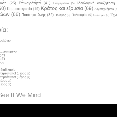
ταση
(25)
Επικαιρότητα
(41)
Ιδεολογική αναζήτηση
Εφημεριδάκι
(5)
60)
Κράτος και εξουσία
(69)
Κομματοκρατία
(19)
Λογοτεχνήματα
(
ζώων
(66)
Ποιότητα ζωής
(32)
Πολιτισμός
(9)
Τέχν
Πόλεμος
(3)
Σύνδεσμοι
(2)
ία:
ρολόγιο
 κατεστημένο
 α')
 β')
ρου
 διαδικασία
τερεότυπο! (μέρος α')
τερεότυπο! (μέρος β')
έρος α')
έρος β')
See If We Mind