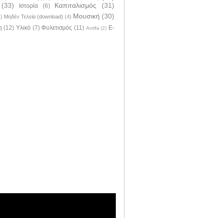
(33)
Καπιταλισμός
(31)
Ιστορία
(6)
Μουσική
(30)
4)
Μηδέν Τελεία (download)
(4)
η
(12)
Υλικό
(7)
Φυλετισμός
(11)
E-
Antifa
(2)