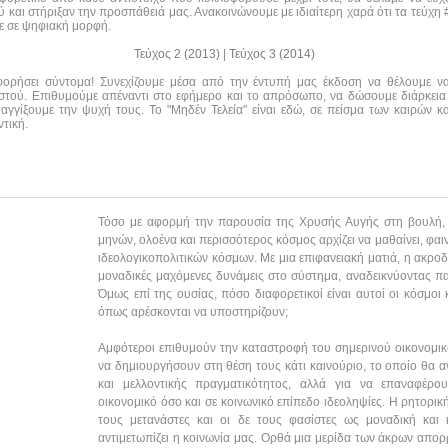
και στήριξαν την προσπάθειά μας. Ανακοινώνουμε με ιδιαίτερη χαρά ότι τα τεύχη #0
τε σε ψηφιακή μορφή.
Τεύχος 2 (2013)
|
Τεύχος 3 (2014)
οφορήσει σύντομα! Συνεχίζουμε μέσα από την έντυπή μας έκδοση να θέλουμε 
αστού. Επιθυμούμε απέναντι στο εφήμερο και το απρόσωπο, να δώσουμε διάρκεια
αγγίξουμε την ψυχή τους. Το "Μηδέν Τελεία" είναι εδώ, σε πείσμα των καιρών κα
τική.
Τόσο με αφορμή την παρουσία της Χρυσής Αυγής στη βουλή, ό
μηνών, ολοένα και περισσότερος κόσμος αρχίζει να μαθαίνει, φαι
ιδεολογικοπολιτικών κόσμων. Με μια επιφανειακή ματιά, η ακροδ
μοναδικές μαχόμενες δυνάμεις στο σύστημα, αναδεικνύοντας π
Όμως επί της ουσίας, πόσο διαφορετικοί είναι αυτοί οι κόσμοι 
όπως αρέσκονται να υποστηρίζουν;
Αμφότεροι επιθυμούν την καταστροφή του σημερινού οικονομικο
να δημιουργήσουν στη θέση τους κάτι καινούριο, το οποίο θα αν
και μελλοντικής πραγματικότητος, αλλά για να επαναφέρο
οικονομικό όσο και σε κοινωνικό επίπεδο ιδεοληψίες. Η ρητορική
τους μετανάστες και οι δε τους φασίστες ως μοναδική και
αντιμετωπίζει η κοινωνία μας. Ορθά μια μερίδα των άκρων απορρί