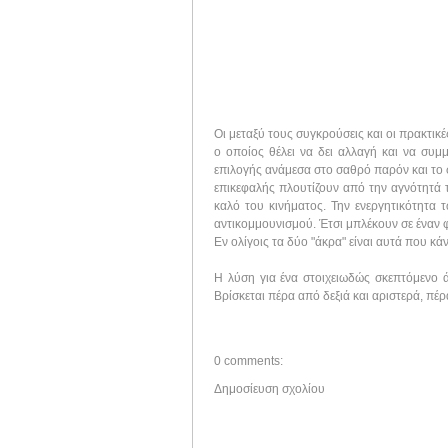
Οι μεταξύ τους συγκρούσεις και οι πρακτι
ο οποίος θέλει να δει αλλαγή και να συμ
επιλογής ανάμεσα στο σαθρό παρόν και το σ
επικεφαλής πλουτίζουν από την αγνότητά 
καλό του κινήματος. Την ενεργητικότητα 
αντικομμουνισμού. Έτσι μπλέκουν σε έναν 
Εν ολίγοις τα δύο "άκρα" είναι αυτά που κά
Η λύση για ένα στοιχειωδώς σκεπτόμενο ά
Βρίσκεται πέρα από δεξιά και αριστερά, πέ
0 comments:
Δημοσίευση σχολίου