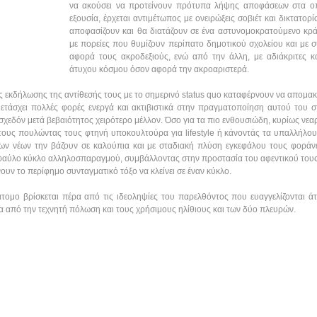
να ακούσει να προτείνουν πρότυπα λήψης αποφάσεων στα οπ
εξουσία, έρχεται αντιμέτωπος με ονειρώξεις σοβιέτ και δικτατο
αποφασίζουν και θα διατάζουν σε ένα αστυνομοκρατούμενο κρά
με πορείες που θυμίζουν περίπατο δημοτικού σχολείου και με σ
αφορά τους ακροδεξιούς, ενώ από την άλλη, με αδιάκριτες 
άτυχου κόσμου όσον αφορά την ακροαριστερά.
κές εκδήλωσης της αντίθεσής τους με το σημερινό status quo καταφέρνουν να απομ
μετάσχει πολλές φορές ενεργά και ακτιβιστικά στην πραγματοποίηση αυτού του σ
χεδόν μετά βεβαιότητος χειρότερο μέλλον. Όσο για τα πιο ενθουσιώδη, κυρίως νεαρ
τους πουλώντας τους φτηνή υποκουλτούρα για lifestyle ή κάνοντάς τα υπαλλήλου
των νέων την βάζουν σε καλούπια και με σταδιακή πλύση εγκεφάλου τους φοράν
φαύλο κύκλο αλληλοσπαραγμού, συμβάλλοντας στην προστασία του αφεντικού τους, π
νουν το περίφημο συνταγματικό τόξο να κλείνει σε έναν κύκλο.
τομο βρίσκεται πέρα από τις ιδεοληψίες του παρελθόντος που ευαγγελίζονται άτ
ρα από την τεχνητή πόλωση και τους χρήσιμους ηλίθιους και των δύο πλευρών.