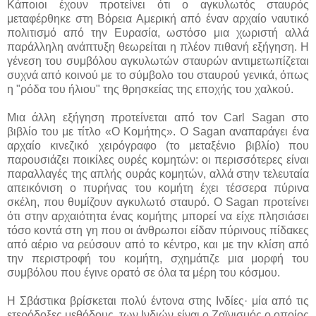
Κάποιοι έχουν προτείνει ότι ο αγκυλωτός σταυρός
μεταφέρθηκε στη Βόρεια Αμερική από έναν αρχαίο ναυτικό
πολιτισμό από την Ευρασία, ωστόσο μια χωριστή αλλά
παράλληλη ανάπτυξη θεωρείται η πλέον πιθανή εξήγηση. Η
γένεση του συμβόλου αγκυλωτών σταυρών αντιμετωπίζεται
συχνά από κοινού με το σύμβολο του σταυρού γενικά, όπως
η "ρόδα του ήλιου" της θρησκείας της εποχής του χαλκού.
Μια άλλη εξήγηση προτείνεται από τον Carl Sagan στο
βιβλίο του με τίτλο «Ο Κομήτης». Ο Sagan αναπαράγει ένα
αρχαίο κινεζικό χειρόγραφο (το μεταξένιο βιβλίο) που
παρουσιάζει ποικίλες ουρές κομητών: οι περισσότερες είναι
παραλλαγές της απλής ουράς κομητών, αλλά στην τελευταία
απεικόνιση ο πυρήνας του κομήτη έχει τέσσερα πύρινα
σκέλη, που θυμίζουν αγκυλωτό σταυρό. Ο Sagan προτείνει
ότι στην αρχαιότητα ένας κομήτης μπορεί να είχε πλησιάσει
τόσο κοντά στη γη που οι άνθρωποι είδαν πύρινους πίδακες
από αέριο να ρεύσουν από το κέντρο, και με την κλίση από
την περιστροφή του κομήτη, σχημάτιζε μια μορφή του
συμβόλου που έγινε ορατό σε όλα τα μέρη του κόσμου.
Η Σβάστικα βρίσκεται πολύ έντονα στης Ινδίες· μία από τις
ετερόδοξες μεθόδους των Ινδιών είναι ο Ζαϊνισμός ο οποίος