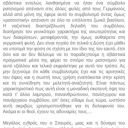
σβάστικα εντελώς λανθασμένα να ήταν ένα σύμβολο
ρατσισμού απέναντι στις άλλες φυλές από τους Γερμανούς
αλλά από μόνη της έφερε αυτό το συμβολισμό όντας όμως
«ρατσιστική» απέναντι σε όλο το υπόλοιπο ζωικό βασίλειο.
Η ναζιστική διαστρέβλωση δηλαδή του συμβόλου,
διατήρησε τον γενικότερο χαρακτήρα της ανωτερότητας και
των διακρίσεων, μεταφέροντάς την όμως αυθαίρετα στη
γερμανική φυλή. Δεν είναι τυχαίο ότι τελικά η Δύση έχει μάθει
να υποτιμά την φύση σε σχέση με τον ίδιο της τον εαυτό, έτσι
όσο και αν δεν θέλουμε να το παραδεχτούμε η σβάστικα
πραγματικά μέσα της φέρει το σπόρο του ρατσισμού για
αυτό εξάλλου και τελικά εκφράστηκε με αυτό τον τρόπο. Ας
μην ξεχνούμε ότι κάθε συμβολισμός έχει και τις αρνητικές
του όψεις και η σωστή τους χρήση εναπόκειται στην κρίση
και τη συνείδηση του μελετητή-αναζητητή. Είναι πάντως
χαρακτηριστικό πως αυτή είναι η μοναδική σκοτεινή όψη του
κατά τ’ άλλα λαμπρού, πανανθρώπινου, πανίσχυρου και
πανάρχαιου συμβόλου, απ’ όσες είδαμε έως τώρα, ωστόσο
αυτή ακριβώς χρησιμοποιήθηκε για τη δολοφονία του.
Ακόμα κι οι θεοί, έχουν τις αδυναμίες τους…
Μεγάλος εχθρός του ο Σταυρός, μιας και η δύναμη του