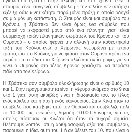
αγκυλωτού έγκειται στην αλλαγή και στο χρόνο, ενώ ο
σταυρός είναι συγγενές σύμβολο με την τελεία· δεν υπάρχει
εξέλιξη ούτε κινητικότητα παρά μόνο πράξη η οποία οδηγεί
σε μία μόνιμη κατάσταση. Ο Σταυρός είναι και σύμβολο του
Κρόνου, η Σβάστικα δεν είναι όμως ένα σύμβολο που
μπορεί να εκφραστεί μόνο από ένα πλανήτη γιατί είναι
συμμετοχή τριών πλανητικών σωμάτων, του Κρόνου και του
Ουρανού - ο οποίος φέρνει την αλλαγή στην καθεστηκυία
τάξη του Κρόνου-ενώ ο Χείρωνας γεφυρώνει με τέτοιο
τρόπο, ώστε ο Κρόνος για να φτάσει στον Ουρανό πρέπει να
περάσει το στάδιο του Χείρωνα αλλά και αντίστροφα, για να
γίνει ο Ουρανός στο τέλος Κρόνος χρειάζεται να περάσει
πάλι από τον Χείρωνα.
Η Σβάστικα σαν σύμβολο ολοκλήρωσης είναι ο αριθμός 10
και 1. Στην πραγματικότητα είναι η γέφυρα ανάμεσα στο 9 και
στο 1 γιατί αυτή ακριβώς είναι η διαδικασία του, το τέλος
ενός κύκλου και η αρχή ενός καινούριου. Στην Κίνα ήταν το
σύμβολο που κατέβηκε από τον Ουρανό και συμβόλιζε πάλι
το 10.000, τις ενωμένες δηλαδή 10.000 δυνάμεις για τις
οποίες πίστευαν οι Κινέζοι ότι ήταν τα τυχερά σημεία.
Βλέπουμε λοιπόν, ότι η αριθμοσοφική αξία του συμβόλου,
παραμένει η ίδια, αυτή του 1 ή αν θέλετε του 10, που είναι ο