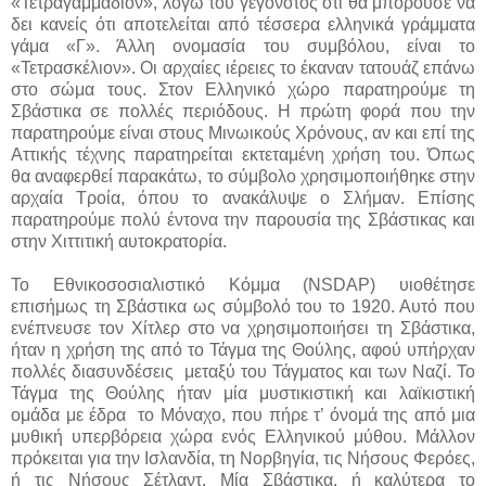
«Τετραγαμμάδιον», λόγω του γεγονότος ότι θα μπορούσε να
δει κανείς ότι αποτελείται από τέσσερα ελληνικά γράμματα
γάμα «Γ». Άλλη ονομασία του συμβόλου, είναι το
«Τετρασκέλιον». Οι αρχαίες ιέρειες το έκαναν τατουάζ επάνω
στο σώμα τους. Στον Ελληνικό χώρο παρατηρούμε τη
Σβάστικα σε πολλές περιόδους. Η πρώτη φορά που την
παρατηρούμε είναι στους Μινωικούς Χρόνους, αν και επί της
Αττικής τέχνης παρατηρείται εκτεταμένη χρήση του. Όπως
θα αναφερθεί παρακάτω, το σύμβολο χρησιμοποιήθηκε στην
αρχαία Τροία, όπου το ανακάλυψε ο Σλήμαν. Επίσης
παρατηρούμε πολύ έντονα την παρουσία της Σβάστικας και
στην Χιττιτική αυτοκρατορία.
Το Εθνικοσοσιαλιστικό Κόμμα (NSDAP) υιοθέτησε
επισήμως τη Σβάστικα ως σύμβολό του το 1920. Αυτό που
ενέπνευσε τον Χίτλερ στο να χρησιμοποιήσει τη Σβάστικα,
ήταν η χρήση της από το Τάγμα της Θούλης, αφού υπήρχαν
πολλές διασυνδέσεις μεταξύ του Τάγματος και των Ναζί. Το
Τάγμα της Θούλης ήταν μία μυστικιστική και λαϊκιστική
ομάδα με έδρα το Μόναχο, που πήρε τ’ όνομά της από μια
μυθική υπερβόρεια χώρα ενός Ελληνικού μύθου. Μάλλον
πρόκειται για την Ισλανδία, τη Νορβηγία, τις Νήσους Φερόες,
ή τις Νήσους Σέτλαντ. Μία Σβάστικα, ή καλύτερα το