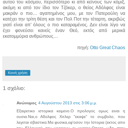
αυτού του κόσμου, περισσότερο κι από κείνους των κόμιξ,
ακόμη κι από τον ίδιο τον Τζόκερ, ο θείος Αδόλφος είναι
μακράν ο πιο… αγαπημένος μου, με τον Πατερούλη να
κατέχει την τρίτη θέση και τον Πολ Ποτ την τέταρτη, ακριβώς
γιατί είναι απ’ όλους ο πιο καταραμένος. Δεν είναι λίγο να
έχει φονεύσει κανείς έναν Θεό, εκτός από μερικά
εκατομμύρια ανθρώπους…
πηγή:
Otto Great Chaos
Κοινή χρήση
1 σχόλιο:
Ανώνυμος
4 Αυγούστου 2013 στις 3:06 μ.μ.
Εξαιρετικο ιστορικα κειμενο.Ο προλογος ομως ειναι η
ουσια.Ναι,ο Αδολφος Χιτλερ "εκαψε" το συμβολο, που
λεγεται σβαστικα.Μα φυσικα,εφ'οσον την Ιστορια (εκτος απο