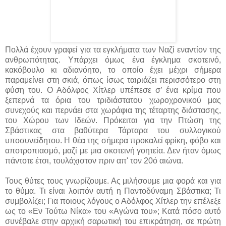
Πολλά έχουν γραφεί για τα εγκλήματα των Ναζί εναντίον της
ανθρωπότητας. Υπάρχει όμως ένα έγκλημα σκοτεινό,
κακόβουλο κι αδιανόητο, το οποίο έχει μέχρι σήμερα
παραμείνει στη σκιά, όπως ίσως ταιριάζει περισσότερο στη
φύση του. Ο Αδόλφος Χίτλερ υπέπεσε σ’ ένα κρίμα που
ξεπερνά τα όρια του τριδιάστατου χωροχρονικού μας
συνεχούς και περνάει στα χωράφια της τέταρτης διάστασης,
του Χώρου των Ιδεών. Πρόκειται για την Πτώση της
Σβάστικας στα βαθύτερα Τάρταρα του συλλογικού
υποσυνείδητου. Η θέα της σήμερα προκαλεί φρίκη, φόβο και
αποτροπιασμό, μαζί με μια σκοτεινή γοητεία. Δεν ήταν όμως
πάντοτε έτσι, τουλάχιστον πριν απ' τον 20ό αιώνα.
Τους θύτες τους γνωρίζουμε. Ας μιλήσουμε μια φορά και για
το θύμα. Τι είναι λοιπόν αυτή η Παντοδύναμη Σβάστικα; Τι
συμβολίζει; Για ποιους λόγους ο Αδόλφος Χίτλερ την επέλεξε
ως το «Εν Τούτω Νίκα» του «Αγώνα του»; Κατά πόσο αυτό
συνέβαλε στην αρχική σαρωτική του επικράτηση, σε πρώτη