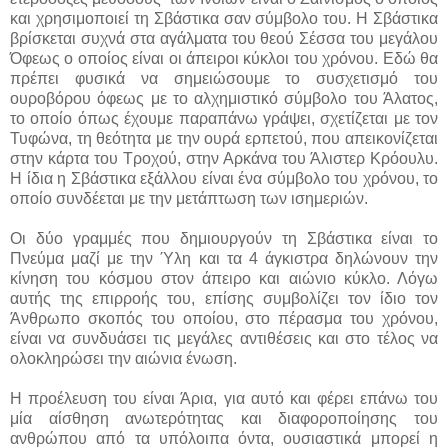
και χρησιμοποιεί τη Σβάστικα σαν σύμβολο του. Η Σβάστικα
βρίσκεται συχνά στα αγάλματα του θεού Σέσσα του μεγάλου
Όφεως ο οποίος είναι οι άπειροι κύκλοι του χρόνου. Εδώ θα
πρέπει φυσικά να σημειώσουμε το συσχετισμό του
ουροβόρου όφεως με το αλχημιστικό σύμβολο του Άλατος,
το οποίο όπως έχουμε παραπάνω γράψει, σχετίζεται με τον
Τυφώνα, τη θεότητα με την ουρά ερπετού, που απεικονίζεται
στην κάρτα του Τροχού, στην Αρκάνα του Άλιστερ Κρόουλυ.
Η ίδια η Σβάστικα εξάλλου είναι ένα σύμβολο του χρόνου, το
οποίο συνδέεται με την μετάπτωση των ισημεριών.
Οι δύο γραμμές που δημιουργούν τη Σβάστικα είναι το
Πνεύμα μαζί με την Ύλη και τα 4 άγκιστρα δηλώνουν την
κίνηση του κόσμου στον άπειρο και αιώνιο κύκλο. Λόγω
αυτής της επιρροής του, επίσης συμβολίζει τον ίδιο τον
Άνθρωπο σκοπός του οποίου, στο πέρασμα του χρόνου,
είναι να συνδυάσει τις μεγάλες αντιθέσεις και στο τέλος να
ολοκληρώσει την αιώνια ένωση.
Η προέλευση του είναι Άρια, για αυτό και φέρει επάνω του
μία αίσθηση ανωτερότητας και διαφοροποίησης του
ανθρώπου από τα υπόλοιπα όντα, ουσιαστικά μπορεί η