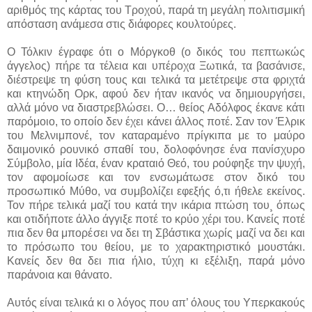
αριθμός της κάρτας του Τροχού, παρά τη μεγάλη πολιτισμική
απόσταση ανάμεσα στις διάφορες κουλτούρες.
Ο Τόλκιν έγραφε ότι ο Μόργκοθ (ο δικός του πεπτωκώς
άγγελος) πήρε τα τέλεια και υπέροχα Ξωτικά, τα βασάνισε,
διέστρεψε τη φύση τους και τελικά τα μετέτρεψε στα φριχτά
και κτηνώδη Ορκ, αφού δεν ήταν ικανός να δημιουργήσει,
αλλά μόνο να διαστρεβλώσει. Ο… θείος Αδόλφος έκανε κάτι
παρόμοιο, το οποίο δεν έχει κάνει άλλος ποτέ. Σαν τον Έλρικ
του Μελνιμπονέ, τον καταραμένο πρίγκιπα με το μαύρο
δαιμονικό ρουνικό σπαθί του, δολοφόνησε ένα πανίσχυρο
Σύμβολο, μία Ιδέα, έναν κραταιό Θεό, του ρούφηξε την ψυχή,
τον αφομοίωσε και τον ενσωμάτωσε στον δικό του
προσωπικό Μύθο, να συμβολίζει εφεξής ό,τι ήθελε εκείνος.
Τον πήρε τελικά μαζί του κατά την ικάρια πτώση του¸ όπως
και οτιδήποτε άλλο άγγιξε ποτέ το κρύο χέρι του. Κανείς ποτέ
πια δεν θα μπορέσει να δει τη Σβάστικα χωρίς μαζί να δει και
το πρόσωπο του θείου, με το χαρακτηριστικό μουστάκι.
Κανείς δεν θα δει πια ήλιο, τύχη κι εξέλιξη, παρά μόνο
παράνοια και θάνατο.
Αυτός είναι τελικά κι ο λόγος που απ’ όλους του Υπερκακούς