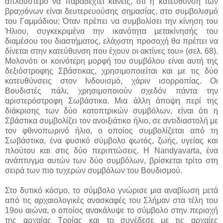
απλούστερο να παραδεχτεί κανείς, ότι η κατεύθυνση των
βραχιόνων είναι δευτερευούσης σημασίας, στο συμβολισμό
του Γαμμάδιου; Όταν πρέπει να συμβολίσει την κίνηση του
Ήλιου, συγκεκριμένα την ικανότητα μετακίνησής του
διαμέσου του διαστήματος, ελάχιστη προσοχή θα πρέπει να
δίνεται στην κατεύθυνση που έχουν οι ακτίνες του» (σελ. 68).
Μολονότι οι κοινότερη μορφή του συμβόλου είναι αυτή της
δεξιόστροφης Σβάστικας, χρησιμοποιείται και με τις δύο
κατευθύνσεις στον Ινδουισμό, χάριν ισορροπίας. Οι
Βουδιστές πάλι, χρησιμοποιούν σχεδόν πάντα την
αριστερόστροφη Σωβάστικα. Μια άλλη άποψη περί της
διάκρισης των δύο κατοπτρικών συμβόλων, είναι ότι η
Σβάστικα συμβολίζει τον ανοιξιάτικο ήλιο, σε αντιδιαστολή με
τον φθινοπωρινό ήλιο, ο οποίος συμβολίζεται από τη
Σωβάστικα, ένα φυσικό σύμβολο φωτός, ζωής, υγείας και
πλούτου και στις δύο περιπτώσεις. Η Nandyavarta, ένα
ανάπτυγμα αυτών των δύο συμβόλων, βρίσκεται τρίτο στη
σειρά των πιο τυχερών συμβόλων του Βουδισμού.
Στο δυτικό κόσμο, το σύμβολο γνώρισε μια αναβίωση μετά
από τις αρχαιολογικές ανασκαφές του Σλήμαν στα τέλη του
19ου αιώνα, ο οποίος ανακάλυψε το σύμβολο στην περιοχή
της αρχαίας Τροίας και το συνέδεσε με τις αρχαίες