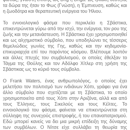
τα δώρα της ήταν το Φως (Γνώση), η Έμπνευση, καθώς και
η ζωοδότρα και θεραπευτική ενέργεια του Ήλιου.
Το εννοιολογικό φάσμα που περικλείει η Σβάστικα,
επικεντρώνεται γύρω από την ισχύ, την ενέργεια, τον ρου της
ζωής και την μετανάστευση. Η Σβάστικα έχει χρησιμοποιηθεί
και ως αλχημιστικό σύμβολο, που υποδηλώνει τις τέσσερις
θεμελιώδεις γωνίες της Γης, καθώς και την κηδεμονία-
επικυριαρχία επί του παρόντος κόσμου. Βλέπουμε λοιπόν
και άλλες πτυχές του συμβολισμού, οι οποίες έθελξαν το
Τάγμα της Θούλης και τον Αδόλφο Χίτλερ στη χρήση της
Σβάστικας ως το κύριό τους σύμβολο.
Ο Frank Waters, ένας ανθρωπολόγος, ο οποίος έχει
μελετήσει τον πολιτισμό των ινδιάνων Χόπι, γράφει για ένα
άλλο σύμβολο που σχετίζεται με τη Σβάστικα, το οποίο
χρησιμοποιείτο από τους Χόπι στην Αριζόνα, αλλά και από
τους Έλληνες, τους Σικελούς και τους Κέλτες. Το
εννοιολογικό του φάσμα, φαίνεται να επικεντρώνεται στη
σύλληψη της συνεχούς επιστροφής, ή του επαναπατρισμού.
Εδώ μπορεί κανείς να δει μια μικρή επίδειξη της δύναμης
των συμβόλων. Ο Νίτσε είχε συλλάβει τη θεωρία της