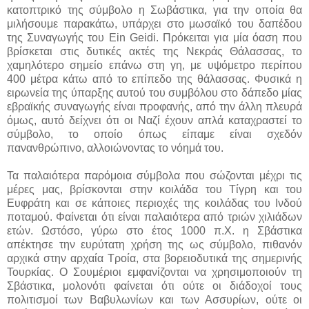
κατοπτρικό της σύμβολο η Σωβάστικα, για την οποία θα
μιλήσουμε παρακάτω, υπάρχει στο μωσαϊκό του δαπέδου
της Συναγωγής του Ein Geidi. Πρόκειται για μία όαση που
βρίσκεται στις δυτικές ακτές της Νεκράς Θάλασσας, το
χαμηλότερο σημείο επάνω στη γη, με υψόμετρο περίπου
400 μέτρα κάτω από το επίπεδο της θάλασσας. Φυσικά η
ειρωνεία της ύπαρξης αυτού του συμβόλου στο δάπεδο μίας
εβραϊκής συναγωγής είναι προφανής, από την άλλη πλευρά
όμως, αυτό δείχνει ότι οι Ναζί έχουν απλά καταχραστεί το
σύμβολο, το οποίο όπως είπαμε είναι σχεδόν
πανανθρώπινο, αλλοιώνοντας το νόημά του.
Τα παλαιότερα παρόμοια σύμβολα που σώζονται μέχρι τις
μέρες μας, βρίσκονται στην κοιλάδα του Τίγρη και του
Ευφράτη και σε κάποιες περιοχές της κοιλάδας του Ινδού
ποταμού. Φαίνεται ότι είναι παλαιότερα από τριών χιλιάδων
ετών. Ωστόσο, γύρω στο έτος 1000 π.Χ. η Σβάστικα
απέκτησε την ευρύτατη χρήση της ως σύμβολο, πιθανόν
αρχικά στην αρχαία Τροία, στα βορειοδυτικά της σημερινής
Τουρκίας. Ο Σουμέριοι εμφανίζονται να χρησιμοποιούν τη
Σβάστικα, μολονότι φαίνεται ότι ούτε οι διάδοχοί τους
πολιτισμοί των Βαβυλωνίων και των Ασσυρίων, ούτε οι