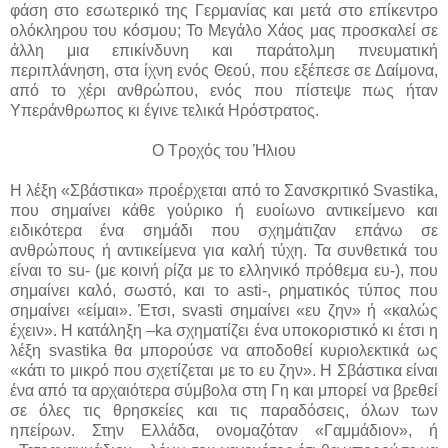
φάση στο εσωτερικό της Γερμανίας και μετά στο επίκεντρο
ολόκληρου του κόσμου; Το Μεγάλο Χάος μας προσκαλεί σε
άλλη μια επικίνδυνη και παράτολμη πνευματική
περιπλάνηση, στα ίχνη ενός Θεού, που εξέπεσε σε Δαίμονα,
από το χέρι ανθρώπου, ενός που πίστεψε πως ήταν
Υπεράνθρωπος κι έγινε τελικά Ηρόστρατος.
Ο Τροχός του Ήλιου
Η λέξη «Σβάστικα» προέρχεται από το Σανσκριτικό Svastika,
που σημαίνει κάθε γούρικο ή ευοίωνο αντικείμενο και
ειδικότερα ένα σημάδι που σχημάτιζαν επάνω σε
ανθρώπους ή αντικείμενα για καλή τύχη. Τα συνθετικά του
είναι το su- (με κοινή ρίζα με το ελληνικό πρόθεμα ευ-), που
σημαίνει καλό, σωστό, και το asti-, ρηματικός τύπος που
σημαίνει «είμαι». Έτσι, svasti σημαίνει «ευ ζην» ή «καλώς
έχειν». Η κατάληξη –ka σχηματίζει ένα υποκοριστικό κι έτσι η
λέξη svastika θα μπορούσε να αποδοθεί κυριολεκτικά ως
«κάτι το μικρό που σχετίζεται με το ευ ζην». Η Σβάστικα είναι
ένα από τα αρχαιότερα σύμβολα στη Γη και μπορεί να βρεθεί
σε όλες τις θρησκείες και τις παραδόσεις, όλων των
ηπείρων. Στην Ελλάδα, ονομαζόταν «Γαμμάδιον», ή