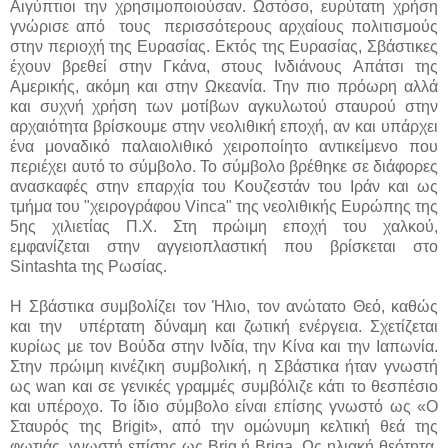
Αιγύπτιοι την χρησιμοποιούσαν. Ωστόσο, ευρύτατη χρήση
γνώρισε από τους περισσότερους αρχαίους πολιτισμούς
στην περιοχή της Ευρασίας. Εκτός της Ευρασίας, Σβάστικες
έχουν βρεθεί στην Γκάνα, στους Ινδιάνους Απάτσι της
Αμερικής, ακόμη και στην Ωκεανία. Την πιο πρόωρη αλλά
και συχνή χρήση των μοτίβων αγκυλωτού σταυρού στην
αρχαιότητα βρίσκουμε στην νεολιθική εποχή, αν και υπάρχει
ένα μοναδικό παλαιολιθικό χειροποίητο αντικείμενο που
περιέχει αυτό το σύμβολο. Το σύμβολο βρέθηκε σε διάφορες
ανασκαφές στην επαρχία του Κουζεστάν του Ιράν και ως
τμήμα του "χειρογράφου Vinca" της νεολιθικής Ευρώπης της
5ης χιλιετίας Π.Χ. Στη πρώιμη εποχή του χαλκού,
εμφανίζεται στην αγγειοπλαστική που βρίσκεται στο
Sintashta της Ρωσίας.
Η Σβάστικα συμβολίζει τον Ήλιο, τον ανώτατο Θεό, καθώς
και την υπέρτατη δύναμη και ζωτική ενέργεια. Σχετίζεται
κυρίως με τον Βούδα στην Ινδία, την Κίνα και την Ιαπωνία.
Στην πρώιμη κινέζικη συμβολική, η Σβάστικα ήταν γνωστή
ως wan και σε γενικές γραμμές συμβόλιζε κάτι το θεσπέσιο
και υπέροχο. Το ίδιο σύμβολο είναι επίσης γνωστό ως «Ο
Σταυρός της Brigit», από την ομώνυμη κελτική θεά της
φωτιάς, γνωστή επίσης ως Brig ή Briga. Ως ηλιακή θεότητα,