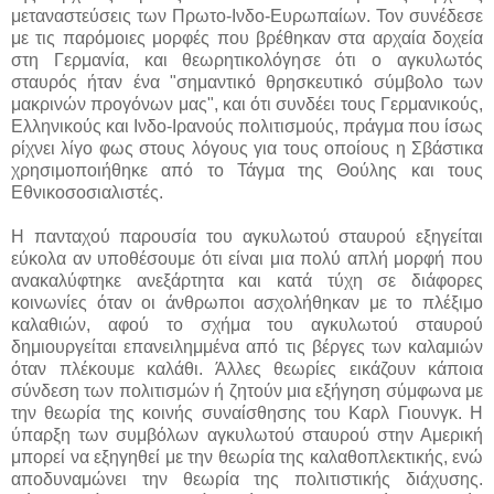
μεταναστεύσεις των Πρωτο-Ινδο-Ευρωπαίων. Τον συνέδεσε
με τις παρόμοιες μορφές που βρέθηκαν στα αρχαία δοχεία
στη Γερμανία, και θεωρητικολόγησε ότι ο αγκυλωτός
σταυρός ήταν ένα "σημαντικό θρησκευτικό σύμβολο των
μακρινών προγόνων μας", και ότι συνδέει τους Γερμανικούς,
Ελληνικούς και Ινδο-Ιρανούς πολιτισμούς, πράγμα που ίσως
ρίχνει λίγο φως στους λόγους για τους οποίους η Σβάστικα
χρησιμοποιήθηκε από το Τάγμα της Θούλης και τους
Εθνικοσοσιαλιστές.
Η πανταχού παρουσία του αγκυλωτού σταυρού εξηγείται
εύκολα αν υποθέσουμε ότι είναι μια πολύ απλή μορφή που
ανακαλύφτηκε ανεξάρτητα και κατά τύχη σε διάφορες
κοινωνίες όταν οι άνθρωποι ασχολήθηκαν με το πλέξιμο
καλαθιών, αφού το σχήμα του αγκυλωτού σταυρού
δημιουργείται επανειλημμένα από τις βέργες των καλαμιών
όταν πλέκουμε καλάθι. Άλλες θεωρίες εικάζουν κάποια
σύνδεση των πολιτισμών ή ζητούν μια εξήγηση σύμφωνα με
την θεωρία της κοινής συναίσθησης του Καρλ Γιουνγκ. Η
ύπαρξη των συμβόλων αγκυλωτού σταυρού στην Αμερική
μπορεί να εξηγηθεί με την θεωρία της καλαθοπλεκτικής, ενώ
αποδυναμώνει την θεωρία της πολιτιστικής διάχυσης.