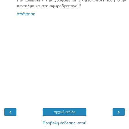
την Ελληνικη) την γραφουν οι νικητες.Οποτε ωδη στην
πενταλφα και στο σφυροδρεπανο!!!
Απάντηση
‹
›
Αρχική σελίδα
Προβολή έκδοσης ιστού