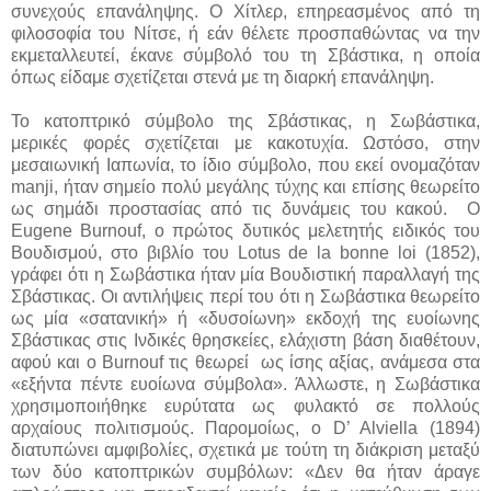
συνεχούς επανάληψης. Ο Χίτλερ, επηρεασμένος από τη
φιλοσοφία του Νίτσε, ή εάν θέλετε προσπαθώντας να την
εκμεταλλευτεί, έκανε σύμβολό του τη Σβάστικα, η οποία
όπως είδαμε σχετίζεται στενά με τη διαρκή επανάληψη.
Το κατοπτρικό σύμβολο της Σβάστικας, η Σωβάστικα,
μερικές φορές σχετίζεται με κακοτυχία. Ωστόσο, στην
μεσαιωνική Ιαπωνία, το ίδιο σύμβολο, που εκεί ονομαζόταν
manji, ήταν σημείο πολύ μεγάλης τύχης και επίσης θεωρείτο
ως σημάδι προστασίας από τις δυνάμεις του κακού. Ο
Eugene Burnouf, ο πρώτος δυτικός μελετητής ειδικός του
Βουδισμού, στο βιβλίο του Lotus de la bonne loi (1852),
γράφει ότι η Σωβάστικα ήταν μία Βουδιστική παραλλαγή της
Σβάστικας. Οι αντιλήψεις περί του ότι η Σωβάστικα θεωρείτο
ως μία «σατανική» ή «δυσοίωνη» εκδοχή της ευοίωνης
Σβάστικας στις Ινδικές θρησκείες, ελάχιστη βάση διαθέτουν,
αφού και ο Burnouf τις θεωρεί ως ίσης αξίας, ανάμεσα στα
«εξήντα πέντε ευοίωνα σύμβολα». Άλλωστε, η Σωβάστικα
χρησιμοποιήθηκε ευρύτατα ως φυλακτό σε πολλούς
αρχαίους πολιτισμούς. Παρομοίως, ο D’ Alviella (1894)
διατυπώνει αμφιβολίες, σχετικά με τούτη τη διάκριση μεταξύ
των δύο κατοπτρικών συμβόλων: «Δεν θα ήταν άραγε