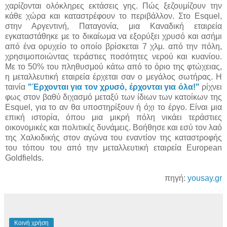
χαρίζονται ολόκληρες εκτάσεις γης. Πώς ξεζουμίζουν την
κάθε χώρα και καταστρέφουν το περιβάλλον. Στο Esquel,
στην Αργεντινή, Παταγονία, μια Καναδική εταιρεία
εγκαταστάθηκε με το δικαίωμα να εξορύξει χρυσό και ασήμι
από ένα ορυχείο το οποίο βρίσκεται 7 χλμ. από την πόλη,
χρησιμοποιώντας τεράστιες ποσότητες νερού και κυανίου.
Με το 50% του πληθυσμού κάτω από το όριο της φτώχειας,
η μεταλλευτική εταιρεία έρχεται σαν ο μεγάλος σωτήρας. Η
ταινία
"Έρχονται για τον χρυσό, έρχονται για όλα!"
ρίχνει
φως στον βαθύ διχασμό μεταξύ των ίδιων των κατοίκων της
Esquel, για το αν θα υποστηρίξουν ή όχι το έργο. Είναι μια
επική ιστορία, όπου μια μικρή πόλη νικάει τεράστιες
οικονομικές και πολιτικές δυνάμεις. Βοήθησε και εσύ τον λαό
της Χαλκιδικής στον αγώνα του εναντίον της καταστροφής
του τόπου του από την μεταλλευτική εταιρεία European
Goldfields.
πηγή:
yousay.gr
Κοινή χρήση