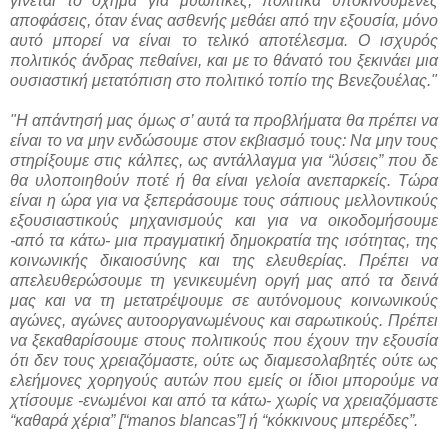
γίνεται το όχημα για μυωπικές, πολιτικά υποκινούμενες
αποφάσεις, όταν ένας ασθενής μεθάει από την εξουσία, μόνο
αυτό μπορεί να είναι το τελικό αποτέλεσμα. Ο ισχυρός
πολιτικός άνδρας πεθαίνει, και με το θάνατό του ξεκινάει μια
ουσιαστική μετατόπιση στο πολιτικό τοπίο της Βενεζουέλας."
"Η απάντησή μας όμως σ’ αυτά τα προβλήματα θα πρέπει να
είναι το να μην ενδώσουμε στον εκβιασμό τους: Να μην τους
στηρίξουμε στις κάλπες, ως αντάλλαγμα για “λύσεις” που δε
θα υλοποιηθούν ποτέ ή θα είναι γελοία ανεπαρκείς. Τώρα
είναι η ώρα για να ξεπεράσουμε τους σάπιους μελλοντικούς
εξουσιαστικούς μηχανισμούς και για να οικοδομήσουμε
-από τα κάτω- μια πραγματική δημοκρατία της ισότητας, της
κοινωνικής δικαιοσύνης και της ελευθερίας. Πρέπει να
απελευθερώσουμε τη γενικευμένη οργή μας από τα δεινά
μας και να τη μετατρέψουμε σε αυτόνομους κοινωνικούς
αγώνες, αγώνες αυτοοργανωμένους και σαρωτικούς. Πρέπει
να ξεκαθαρίσουμε στους πολιτικούς που έχουν την εξουσία
ότι δεν τους χρειαζόμαστε, ούτε ως διαμεσολαβητές ούτε ως
ελεήμονες χορηγούς αυτών που εμείς οι ίδιοι μπορούμε να
χτίσουμε -ενωμένοι και από τα κάτω- χωρίς να χρειαζόμαστε
“καθαρά χέρια” [“manos blancas”] ή “κόκκινους μπερέδες”.