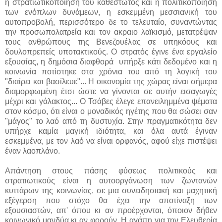
η στρατιωτικοποίηση του καθεστώτος και η πολιτικοποίηση
των ενόπλων δυνάμεων, η εσκεμμένη μεσσιανική του
αυτοπροβολή, περισσότερο δε το τελευταίο, συναντώντας
την προσωπολατρεία και τον ακραιο λαϊκισμό, μετατρέψαν
τους ανθρώπους της Βενεζουέλας σε υπηκόους και
δουλοπρεπείς υποτακτικούς. Ο στρατός έγινε ένα εργαλείο
εξουσίας, η δημόσια διαφθορά υπήρξε κάτι δεδομένο και η
κοινωνία ποτίστηκε στα χρόνια του από τη λογική του
"διαίρει και βασίλευε"... Η οικονομία της χώρας είναι σήμερα
διαμορφωμένη έτσι ώστε να γίνονται σε αυτήν εισαγωγές
μέχρι και γάλακτος... Ο Τσάβες έλεγε επανειλημμένα ψέματα
στον κόσμο, ότι είναι ο μοναδικός ηγέτης που θα σώσει σαν
"μάγος" το λαό από τη δυστυχία. Στην πραγματικότητα δεν
υπήρχε καμία μαγική ιδιότητα, και όλα αυτά έγιναν
εσκεμμένα, με τον λαό να είναι ορφανός, αφού είχε πιστέψει
έναν λαοπλάνο.
Απάντηση στους πάσης φύσεως πολιτικούς και
στρατιωτικούς είναι η αυτοοργάνωση των ζωντανών
κυττάρων της κοινωνίας, σε μια συνειδησιακή και μαχητική
εξέγερση που στόχο θα έχει την αποτίναξη των
εξουσιαστών, απ' όπου κι αν προέρχονται, όποιον δήθεν
κοινωνικό μανδύα κι αν φορούν. Η αγάπη για την Ελευθερία