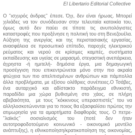
El Libertario Editorial Collective
Ο "ισχυρός άνδρας" έπεσε. Όχι, δεν είναι ήρωας. Μπορεί
χιλιάδες να τον συνόδευσαν στην τελευταία κατοικία του,
όμως αυτό δεν παύει σε τίποτε τις ανυπολόγιστες
καταστροφές που προξένησε η πολιτική του στη Βενεζουέλα.
Αύξηση της ανεργίας και της περιστασιακής εργασίας,
ανασφάλεια σε προσωπικό επίπεδο, παροχές ηλεκτρικού
ρεύματος και νερού σε κρίσιμες καμπές, συστήματα
εκπαίδευσης και υγείας σε μαρασμό, στεγαστική ανεπάρκεια,
άχρηστα -ή ημιτελή- δημόσια έργα, μια δημαγωγική
προσέγγιση που επικεντρώνεται μόνο στην πιο ακραία
φτώχεια των πιο απελπισμένων ανθρώπων και πάμπολλα
άλλα προβλήματα, με εξίσου ολέθριες συνέπειες.Ο Τσάβες,
ένα αυταρχικό και αδίστακτο παράδειγμα εθνικιστή,
παραδίδει μια χώρα βυθισμένη στο χάος, σε πλήρη
αβεβαιότητα, με τους "κόκκινους υπερασπιστές" του να
αλληλοσκοτώνονται για το ποιος θα εξασφαλίσει πρώτος την
ατιμωρησία για τα αμαρτήματα διαφθοράς τους. Ο πετρε-
"λαϊκός" σοσιαλισμός του (ποτέ δεν ήταν
αυτοτροφοδοτούμενο κοινωνικό - οικονομικό μοντέλο
ανάπτυξης), η εθνικοποίηση/κρατικοποίηση της οικονομίας,